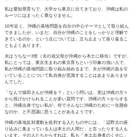
私は愛知県育ちで、大学から東京に出てきており、沖縄は私の
ルーツにはまったく重なりません。
10年近く、沖縄の基地問題を自分の中心テーマとして取り組ん
できましたが、いまだ、自分が沖縄のことをしっかりと理解で
きているのか、という点については、立ち止まって振り返るこ
ともよくあります。
夫はうちなー3世（夫の祖父母が沖縄から本土に移住）ですが、
私にとっては、東京生まれの東京育ちという印象の強い人で、
私が沖縄の基地問題に取り組み始めるまで、夫が沖縄の血を引
いていることについて私自身が意識することはあまりありませ
んでした。
「なんで猿田さんが沖縄を？」という問いは、実は沖縄の方々
から投げかけられることが多い質問です。沖縄の方々からする
と、沖縄出身でない私が、何でそんなに沖縄のために一生懸命
なのか、と不思議に思うことがあるようです。
沖縄の基地反対運動を批判する人たちの中には、「辺野古の座
り込みに集まっている人は本土の人間だ」と言ったりする人も
います。その人たちからすれば、私も「本土出身者のくせに」