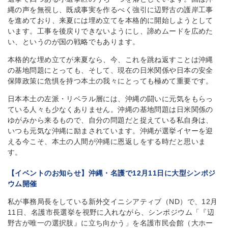
縄の声を無視し、既成事実を作るべく強引に辺野古の護岸工事
を進めており、来夏には埋め立てを本格的に開始しようとして
います。工事を後戻りできないようにし、諦めムードを広めた
い、というのが国の戦略でもあります。
本格的な埋め立てが来夏なら、今、これを跳ね返すことは沖縄
の基地問題にとっても、そして、現在の日米関係や日本の安全
保障政策に危惧を持つ本土の我々にとっても極めて重要です。
日本本土の左派・リベラル層には、沖縄の闘いに元気をもらっ
ている人々も少なくありません。沖縄の基地問題は日米関係の
ゆがみから来るもので、自分の問題だと捉えている私自身は、
いつも元気な沖縄に励まされています。沖縄が選挙イヤーを迎
える今こそ、本土の人間が沖縄に恩返しをする時だと思いま
す。
【イベントのお知らせ】沖縄・名護で12月11日に大型シンポジ
ウム開催
私が事務局長をしている新外交イニシアティブ（ND）で、12月
11日、名護市長選挙を視野に入れながら、シンポジウム「『辺
野古が唯一の選択肢』に立ち向かう」を名護市民会館（大ホー