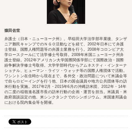
猿田佐世
弁護士（日本・ニューヨーク州）。早稲田大学法学部卒業後、タンザ
ニア難民キャンプでのＮＧＯ活動などを経て、2002年日本にて弁護
士登録、国際人権問題等の弁護士業務を行う。2008年コロンビア大
学ロースクールにて法学修士号取得。2009年米国ニューヨーク州弁
護士登録。2012年アメリカン大学国際関係学部にて国際政治・国際
紛争解決学修士号取得。大学学部時代からアムネスティ・インターナ
ショナル、ヒューマン・ライツ・ウォッチ等の国際人権団体で活動。
ワシントン在住時から現在まで、各外交・政治問題について米議会等
で自らロビーイングを行う他、日本の国会議員や地方公共団体等の訪
米行動を実施。2017年2月・2015年6月の沖縄訪米団、2012年・14年
の二度の稲嶺進名護市長の訪米行動の企画・運営を担当。米議員・米
政府面談設定の他、米シンクタンクでのシンポジウム、米国連邦議会
における院内集会等を開催。