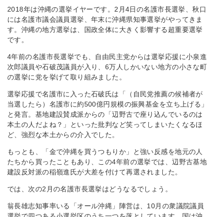
2018年は沖縄の選挙イヤーです。2月4日の名護市長選挙、秋口
には名護市議会議員選挙、年末に沖縄県知事選挙がやってきま
す。沖縄の地方選挙は、国政全体に大きく影響する超重要選挙
です。
4年前の名護市長選挙でも、自由民主党からは選挙応援に小泉進
次郎議員や石破茂議員が入り、6万人しかいない地方の小さな町
の選挙に党を挙げて取り組みました。
選挙応援で名護市に入った石破氏は「（自民党推薦の候補者が
当選したら）名護市に約500億円規模の振興基金を立ち上げる」
と発言。基地建設賛成派からの「辺野古で座り込んでいるのは
本土の人だよね？」といった批判など笑ってしまいたくなるほ
ど、強烈な本土からの介入でした。
もっとも、「金で沖縄を買うつもりか」と強い反感を地元の人
たちから買ったこともあり、この4年前の選挙では、辺野古基地
建設反対派の稲嶺進氏が大差を付けて再選されました。
では、次の2月の名護市長選挙はどうなるでしょう。
翁長雄志知事率いる「オール沖縄」陣営は、10月の衆議院議員
選挙で四つある小選挙区のうち一つを落としています。国は沖