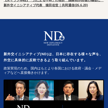
【米イラン停戦】「力による平和」の挫折 国際秩序回復の機会に
新外交イニシアティブ代表 猿田佐世｜共同通信(26.6.20)
新外交イニシアティブ(ND)は、日本に存在する様々な声を、
外交に具体的に反映できるよう取り組んでいます。
政策実現のため、国内はもとより各国における政府・議会・メデ
ィアなどへ直接働きかけます。