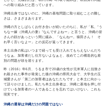
への取り組みだと思っています。
沖縄出身ではないのに、沖縄の基地問題に取り組むことの難し
さは、さまざまあります。
沖縄の方としばらくお付き合いが続いたのちに、私が「私、“う
ちなー嫁（沖縄人の妻）”なんですよねー」と言うと、沖縄の皆
さんの顔があっという間に緩み、「なんねー。猿田さん！ そ
れ早く言いなよー」との反応が返ってきます。
本土出身の私はいつまで経っても受け入れてもらえないんだろ
うなぁ、加害者だし仕方ないよなぁと、改めてこの構造的な差
別の問題が頭を巡ります。
昨（2016）年6月、うるま市で20歳の女性が元米軍人に拉致さ
れ殺された事件が発覚した後の沖縄の県民大会で、大学生の玉
城愛さんが「第二の加害者はあなたたちです」と本土に向かっ
て語りかけました。私たち本土出身者は、沖縄に基地を押し付
けている加害者の一人であることを忘れてはいけない。これも
現実です。
沖縄の選挙は沖縄だけの問題ではない