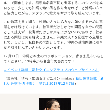
ル）で開催します。稲嶺進名護市長も出席するこのシンポを成
功させ、少しでも沖縄で追い風を作り出せれば、と沖縄の方々
と協力しながら、スタッフで総力を挙げて取り組んでいます。
この原稿を書く間も、沖縄の方々に協力をお願いするために電
話をかけ続けています。被害者だけしかその問題を自分の問題
として捉えず、被害者だけしか声を上げないのであれば、社会
にある問題は何も解決しません。沖縄の人々を応援する立場と
して、しかし、私自身の問題としても、沖縄の基地問題に引き
続き取り組んでいきたいと思います。
12月11日、沖縄と本土のコラボレーション。皆さま是非いらし
てください。19時半から名護市民会館です！
→イベント詳細（新外交イニシアティブのウェブサイトへ）
（集英社「情報・知識＆オピニオン imidas」
猿田佐世連載「新
しい外交を切り拓く」第7回 2017年12月7日
）