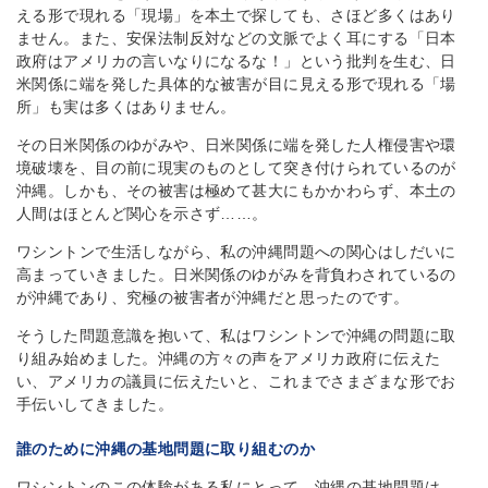
える形で現れる「現場」を本土で探しても、さほど多くはあり
ません。また、安保法制反対などの文脈でよく耳にする「日本
政府はアメリカの言いなりになるな！」という批判を生む、日
米関係に端を発した具体的な被害が目に見える形で現れる「場
所」も実は多くはありません。
その日米関係のゆがみや、日米関係に端を発した人権侵害や環
境破壊を、目の前に現実のものとして突き付けられているのが
沖縄。しかも、その被害は極めて甚大にもかかわらず、本土の
人間はほとんど関心を示さず……。
ワシントンで生活しながら、私の沖縄問題への関心はしだいに
高まっていきました。日米関係のゆがみを背負わされているの
が沖縄であり、究極の被害者が沖縄だと思ったのです。
そうした問題意識を抱いて、私はワシントンで沖縄の問題に取
り組み始めました。沖縄の方々の声をアメリカ政府に伝えた
い、アメリカの議員に伝えたいと、これまでさまざまな形でお
手伝いしてきました。
誰のために沖縄の基地問題に取り組むのか
ワシントンのこの体験がある私にとって、沖縄の基地問題は、