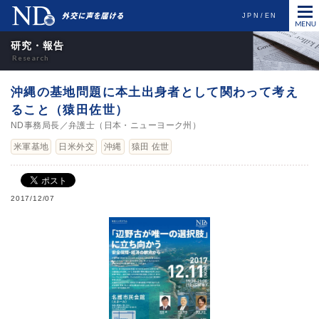
JPN
EN
研究・報告
沖縄の基地問題に本土出身者として関わって考え
ること（猿田佐世）
ND事務局長／弁護士（日本・ニューヨーク州）
米軍基地
日米外交
沖縄
猿田 佐世
2017/12/07