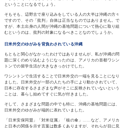
ということになるでしょう。
そもそも、辺野古で座り込みをしている人の大半は沖縄の方々
ですので、その「批判」自体は正当なものではありません。で
すが、本土出身の人間が沖縄の基地問題について熱心に取り組
むというのは、批判の対象になるべきことなのでしょうか。
日米外交のゆがみを背負わされている沖縄
もともと関心がなかったわけではありませんが、私が沖縄の問
題に深くのめり込むようになったのは、アメリカの首都ワシン
トンでの留学生活が大きなきっかけでした。
ワシントンで生活することで日米外交の一端を見ることになり
ました。日米外交が一部の人たちの手により動かされていて、
日本に存在するさまざまな声がそこに反映されていないという
ことは、暮らし始めてすぐに気が付きました。
そして、さまざまな問題の中でも特に、沖縄の基地問題には、
日米外交のゆがみが端的に表れていました。
「日米安保同盟」「対米従属」「核の傘」……など、アメリカ
と日本の関係を示す言葉は数多くありますが、それらが目に見