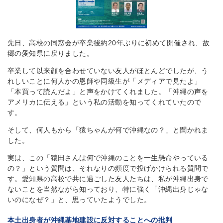
先日、高校の同窓会が卒業後約20年ぶりに初めて開催され、故
郷の愛知県に戻りました。
卒業して以来顔を合わせていない友人がほとんどでしたが、う
れしいことに何人かの恩師や同級生が「メディアで見たよ」
「本買って読んだよ」と声をかけてくれました。「沖縄の声を
アメリカに伝える」という私の活動を知ってくれていたので
す。
そして、何人もから「猿ちゃんが何で沖縄なの？」と聞かれま
した。
実は、この「猿田さんは何で沖縄のことを一生懸命やっている
の？」という質問は、それなりの頻度で投げかけられる質問で
す。愛知県の高校で共に過ごした友人たちは、私が沖縄出身で
ないことを当然ながら知っており、特に強く「沖縄出身じゃな
いのになぜ？」と、思っていたようでした。
本土出身者が沖縄基地建設に反対することへの批判