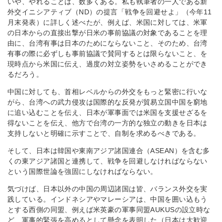
いや、やれることは、数多くある。私も執筆者の一人である新
外交イニシアティブ（ND）の提言「戦争を回避せよ」（今年11
月末発表）に詳しく述べたが、例えば、米国に対しては、米軍
の日本からの直接出撃が日米の事前協議の対象であることを理
由に、台湾有事は日本のためにならないこと、そのため、台湾
有事の際に必ずしも事前協議で賛同するとは限らないこと、を
現時点から米国に伝え、過度の対立姿勢をいさめることができ
るだろう。
中国に対しても、首相レベルからの外交をもっと緊密に行いな
がら、台湾への武力侵攻は国際的な反発が貿易立国中国を窮地
に追い込むことを伝え、日本が軍事面では米国を支援せざるを
得ないことを伝え、他方で台湾の一方的な独立の動きを日本は
支持しないと明確に示すことで、自制を求めるべきである。
そして、日本は韓国や東南アジア諸国連合（ASEAN）を含む多
くの東アジア諸国と連携して、戦争を回避しなければならない
という国際世論を強固にしなければならない。
気づけば、日本以外の中国の周辺諸国は皆、バランス外交を実
践している。インドネシアやマレーシアは、中国を囲い込もう
とする西側の同盟、例えば米英豪の軍事同盟AUKUSの設立時な
ど、軍事的緊張を高めるとして懸念を表明した（日本は大歓迎