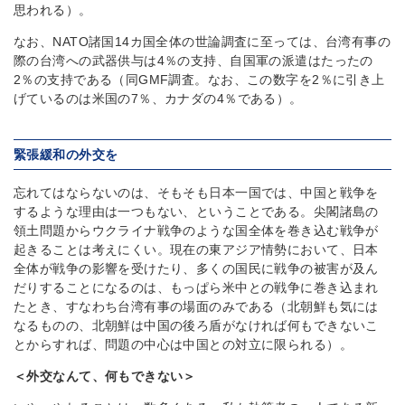
思われる）。
なお、NATO諸国14カ国全体の世論調査に至っては、台湾有事の
際の台湾への武器供与は4％の支持、自国軍の派遣はたったの
2％の支持である（同GMF調査。なお、この数字を2％に引き上
げているのは米国の7％、カナダの4％である）。
緊張緩和の外交を
忘れてはならないのは、そもそも日本一国では、中国と戦争を
するような理由は一つもない、ということである。尖閣諸島の
領土問題からウクライナ戦争のような国全体を巻き込む戦争が
起きることは考えにくい。現在の東アジア情勢において、日本
全体が戦争の影響を受けたり、多くの国民に戦争の被害が及ん
だりすることになるのは、もっぱら米中との戦争に巻き込まれ
たとき、すなわち台湾有事の場面のみである（北朝鮮も気には
なるものの、北朝鮮は中国の後ろ盾がなければ何もできないこ
とからすれば、問題の中心は中国との対立に限られる）。
＜外交なんて、何もできない＞