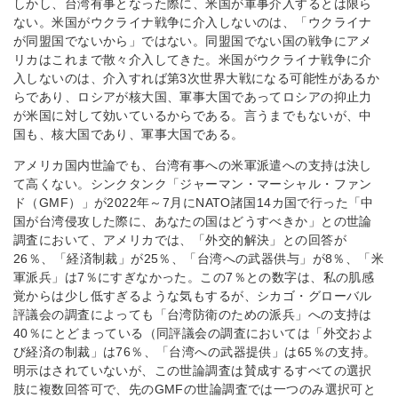
しかし、台湾有事となった際に、米国が軍事介入するとは限ら
ない。米国がウクライナ戦争に介入しないのは、「ウクライナ
が同盟国でないから」ではない。同盟国でない国の戦争にアメ
リカはこれまで散々介入してきた。米国がウクライナ戦争に介
入しないのは、介入すれば第3次世界大戦になる可能性があるか
らであり、ロシアが核大国、軍事大国であってロシアの抑止力
が米国に対して効いているからである。言うまでもないが、中
国も、核大国であり、軍事大国である。
アメリカ国内世論でも、台湾有事への米軍派遣への支持は決し
て高くない。シンクタンク「ジャーマン・マーシャル・ファン
ド（GMF）」が2022年～7月にNATO諸国14カ国で行った「中
国が台湾侵攻した際に、あなたの国はどうすべきか」との世論
調査において、アメリカでは、「外交的解決」との回答が
26％、「経済制裁」が25％、「台湾への武器供与」が8％、「米
軍派兵」は7％にすぎなかった。この7％との数字は、私の肌感
覚からは少し低すぎるような気もするが、シカゴ・グローバル
評議会の調査によっても「台湾防衛のための派兵」への支持は
40％にとどまっている（同評議会の調査においては「外交およ
び経済の制裁」は76％、「台湾への武器提供」は65％の支持。
明示はされていないが、この世論調査は賛成するすべての選択
肢に複数回答可で、先のGMFの世論調査では一つのみ選択可と