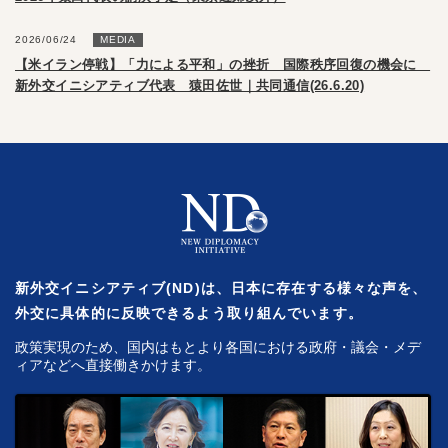
2026/06/24
MEDIA
【米イラン停戦】「力による平和」の挫折 国際秩序回復の機会に
新外交イニシアティブ代表 猿田佐世｜共同通信(26.6.20)
新外交イニシアティブ(ND)は、日本に存在する様々な声を、
外交に具体的に反映できるよう取り組んでいます。
政策実現のため、国内はもとより各国における政府・議会・メデ
ィアなどへ直接働きかけます。