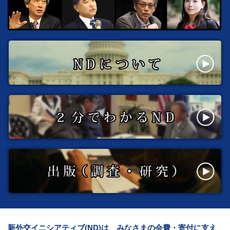
新外交イニシアティブ(ND)は、みなさまの会費・寄付に支え