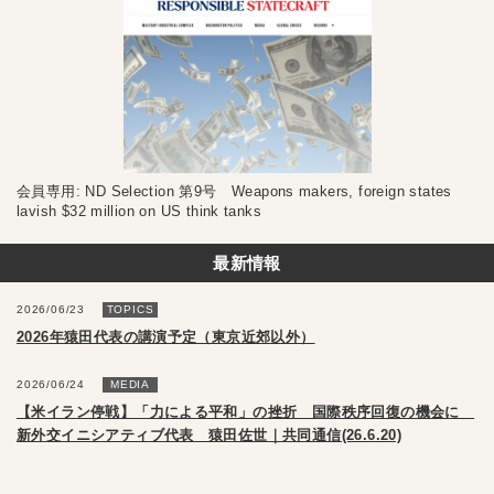
会員専用: ND Selection 第9号 Weapons makers, foreign states
lavish $32 million on US think tanks
最新情報
2026/06/23
TOPICS
2026年猿田代表の講演予定（東京近郊以外）
2026/06/24
MEDIA
【米イラン停戦】「力による平和」の挫折 国際秩序回復の機会に
新外交イニシアティブ代表 猿田佐世｜共同通信(26.6.20)