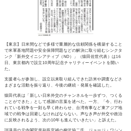
【東京】日米間などで多様で重層的な信頼関係を構築すること
で米軍基地問題や安全保障問題などの解決に取り組むシンクタ
ンク「新外交イニシアティブ（ND）」（猿田佐世代表）は16
日、東京都内で設立10周年記念チャリティーイベントを開い
た。
支援者らが参加し、設立以来取り組んできた訪米や調査などさ
まざまな活動を振り返り、今後の継続・発展を確認した。
猿田代表は「新しい日米外交のチャンネルを一歩ずつ、つくる
ことができた」として感謝の言葉を述べた。一方、「今、行わ
れている戦争を一刻も早く終わらせ、台湾有事など東アジア地
域での戦争は回避しなければならない。声なき声が外交や政治
に反映されるよう、次の10年も進んでいきたい」と訴えた。
評議員の元内閣官房副長官補の柳沢協二氏、ジョージ・ワシン