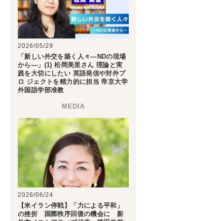
2026/05/29
「新しい外交を築く人々―NDの現場
から―」(1) 松岡美里さん 理論と実
践を大切にしたい 英語発信や対外プ
ロ ジェクトを精力的に担当 帝京大学
外国語学部准教
2026/06/24
【米イラン停戦】「力による平和」
の挫折 国際秩序回復の機会に 新