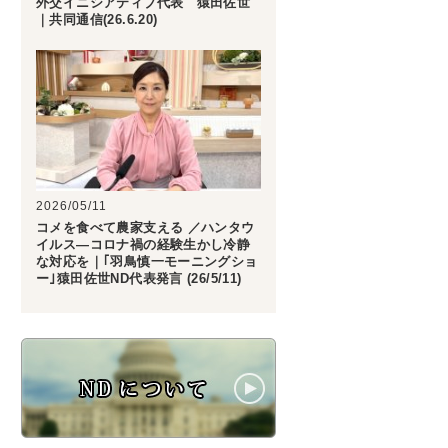
外交イニシアティブ代表 猿田佐世
｜共同通信(26.6.20)
2026/05/11
コメを食べて農家支える ／ハンタウ
イルス―コロナ禍の経験生かし冷静
な対応を｜｢羽鳥慎一モーニングショ
ー｣猿田佐世ND代表発言 (26/5/11)