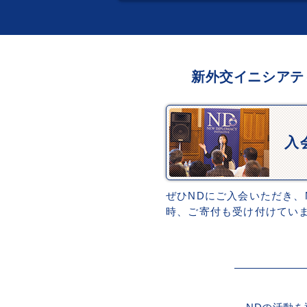
新外交イニシアテ
入
ぜひNDにご入会いただき、
時、ご寄付も受け付けてい