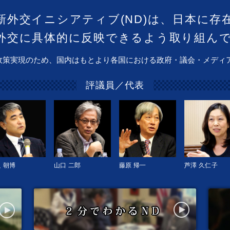
新外交イニシアティブ(ND)は、日本に存
外交に具体的に反映できるよう取り組ん
政策実現のため、国内はもとより各国における政府・議会・メディ
評議員／代表
 朝博
山口 二郎
藤原 帰一
芦澤 久仁子