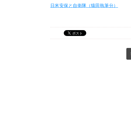
日米安保と自衛隊（猿田執筆分）