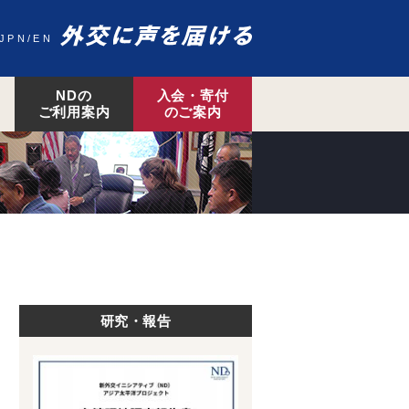
JPN
EN
NDの
入会・寄付
ご利用案内
のご案内
研究・報告