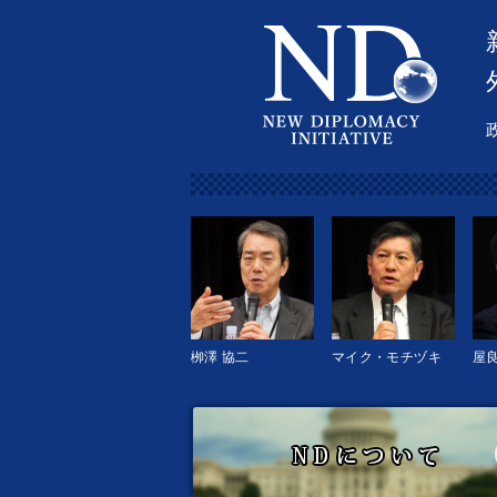
栁澤 協二
マイク・モチヅキ
屋良