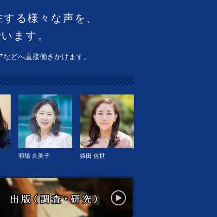
在する様々な声を、
でいます。
アなどへ直接働きかけます。
羽場 久美子
猿田 佐世