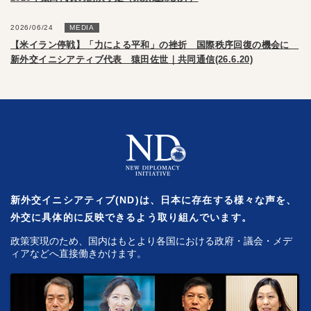
2026/06/24
MEDIA
【米イラン停戦】「力による平和」の挫折 国際秩序回復の機会に
新外交イニシアティブ代表 猿田佐世｜共同通信(26.6.20)
新外交イニシアティブ(ND)は、日本に存在する様々な声を、
外交に具体的に反映できるよう取り組んでいます。
政策実現のため、国内はもとより各国における政府・議会・メデ
ィアなどへ直接働きかけます。