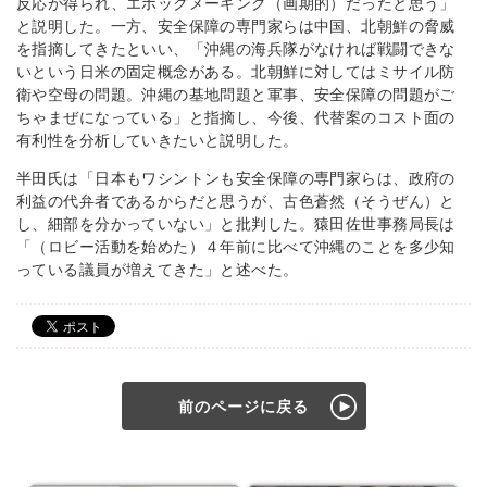
反応が得られ、エポックメーキング（画期的）だったと思う」
と説明した。一方、安全保障の専門家らは中国、北朝鮮の脅威
を指摘してきたといい、「沖縄の海兵隊がなければ戦闘できな
いという日米の固定概念がある。北朝鮮に対してはミサイル防
衛や空母の問題。沖縄の基地問題と軍事、安全保障の問題がご
ちゃまぜになっている」と指摘し、今後、代替案のコスト面の
有利性を分析していきたいと説明した。
半田氏は「日本もワシントンも安全保障の専門家らは、政府の
利益の代弁者であるからだと思うが、古色蒼然（そうぜん）と
し、細部を分かっていない」と批判した。猿田佐世事務局長は
「（ロビー活動を始めた）４年前に比べて沖縄のことを多少知
っている議員が増えてきた」と述べた。
前のページに戻る