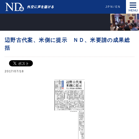
JPN
EN
辺野古代案、米側に提示 ＮＤ、米要請の成果総
括
2017/07/18