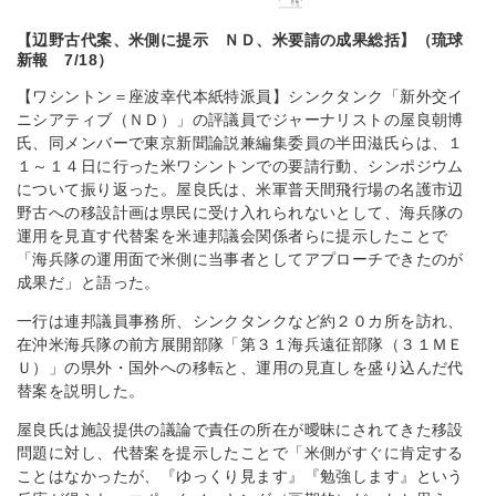
【辺野古代案、米側に提示 ＮＤ、米要請の成果総括】（琉球
新報 7/18）
【ワシントン＝座波幸代本紙特派員】シンクタンク「新外交イ
ニシアティブ（ＮＤ）」の評議員でジャーナリストの屋良朝博
氏、同メンバーで東京新聞論説兼編集委員の半田滋氏らは、１
１～１４日に行った米ワシントンでの要請行動、シンポジウム
について振り返った。屋良氏は、米軍普天間飛行場の名護市辺
野古への移設計画は県民に受け入れられないとして、海兵隊の
運用を見直す代替案を米連邦議会関係者らに提示したことで
「海兵隊の運用面で米側に当事者としてアプローチできたのが
成果だ」と語った。
一行は連邦議員事務所、シンクタンクなど約２０カ所を訪れ、
在沖米海兵隊の前方展開部隊「第３１海兵遠征部隊（３１ＭＥ
Ｕ）」の県外・国外への移転と、運用の見直しを盛り込んだ代
替案を説明した。
屋良氏は施設提供の議論で責任の所在が曖昧にされてきた移設
問題に対し、代替案を提示したことで「米側がすぐに肯定する
ことはなかったが、『ゆっくり見ます』『勉強します』という