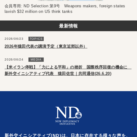
会員専用: ND Selection 第9号 Weapons makers, foreign states
lavish $32 million on US think tanks
最新情報
2026/06/23
TOPICS
2026年猿田代表の講演予定（東京近郊以外）
2026/06/24
MEDIA
【米イラン停戦】「力による平和」の挫折 国際秩序回復の機会に
新外交イニシアティブ代表 猿田佐世｜共同通信(26.6.20)
新外交イニシアティブ(ND)は、日本に存在する様々な声を、