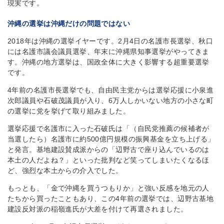
現実です。
沖縄の選挙は沖縄だけの問題ではない
2018年は沖縄の選挙イヤーです。2月4日の名護市長選挙、秋口
には名護市議会議員選挙、年末に沖縄県知事選挙がやってきま
す。沖縄の地方選挙は、国政全体に大きく影響する超重要選挙
です。
4年前の名護市長選挙でも、自由民主党からは選挙応援に小泉進
次郎議員や石破茂議員が入り、6万人しかいない地方の小さな町
の選挙に党を挙げて取り組みました。
選挙応援で名護市に入った石破氏は「（自民党推薦の候補者が
当選したら）名護市に約500億円規模の振興基金を立ち上げる」
と発言。基地建設賛成派からの「辺野古で座り込んでいるのは
本土の人だよね？」といった批判など笑ってしまいたくなるほ
ど、強烈な本土からの介入でした。
もっとも、「金で沖縄を買うつもりか」と強い反感を地元の人
たちから買ったこともあり、この4年前の選挙では、辺野古基地
建設反対派の稲嶺進氏が大差を付けて再選されました。