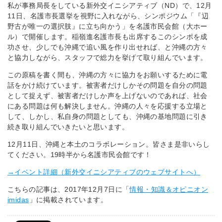
私が事務局長をしている新外交イニシアティブ（ND）で、12月
11日、名護市長選挙を視野に入れながら、シンポジウム「『辺
野古が唯一の選択肢』に立ち向かう」を名護市民会館（大ホー
ル）で開催します。稲嶺進名護市長も出席するこのシンポを成
功させ、少しでも沖縄で追い風を作り出せれば、と沖縄の方々
と協力しながら、スタッフで総力を挙げて取り組んでいます。
この原稿を書く間も、沖縄の方々に協力をお願いするために電
話をかけ続けています。被害者だけしかその問題を自分の問題
として捉えず、被害者だけしか声を上げないのであれば、社会
にある問題は何も解決しません。沖縄の人々を応援する立場と
して、しかし、私自身の問題としても、沖縄の基地問題に引き
続き取り組んでいきたいと思います。
12月11日、沖縄と本土のコラボレーション。皆さま是非いらし
てください。19時半から名護市民会館です！
→イベント詳細（新外交イニシアティブのウェブサイトへ）
こちらの記事は、2017年12月7日に「
情報・知識＆オピニオン
imidas
」に掲載されています。