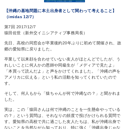
【沖縄の基地問題に本土出身者として関わって考えること】
（imidas 12/7）
第7回 2017/12/7
猿田佐世（新外交イニシアティブ事務局長）
先日、高校の同窓会が卒業後約20年ぶりに初めて開催され、故
郷の愛知県に戻りました。
卒業して以来顔を合わせていない友人がほとんどでしたが、う
れしいことに何人かの恩師や同級生が「メディアで見たよ」
「本買って読んだよ」と声をかけてくれました。「沖縄の声を
アメリカに伝える」という私の活動を知ってくれていたので
す。
そして、何人もから「猿ちゃんが何で沖縄なの？」と聞かれま
した。
実は、この「猿田さんは何で沖縄のことを一生懸命やっている
の？」という質問は、それなりの頻度で投げかけられる質問で
す。愛知県の高校で共に過ごした友人たちは、私が沖縄出身で
ないことを当然ながら知っており、特に強く「沖縄出身じゃな