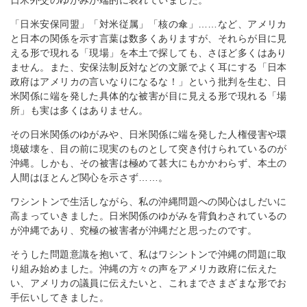
日米外交のゆがみが端的に表れていました。
「日米安保同盟」「対米従属」「核の傘」……など、アメリカ
と日本の関係を示す言葉は数多くありますが、それらが目に見
える形で現れる「現場」を本土で探しても、さほど多くはあり
ません。また、安保法制反対などの文脈でよく耳にする「日本
政府はアメリカの言いなりになるな！」という批判を生む、日
米関係に端を発した具体的な被害が目に見える形で現れる「場
所」も実は多くはありません。
その日米関係のゆがみや、日米関係に端を発した人権侵害や環
境破壊を、目の前に現実のものとして突き付けられているのが
沖縄。しかも、その被害は極めて甚大にもかかわらず、本土の
人間はほとんど関心を示さず……。
ワシントンで生活しながら、私の沖縄問題への関心はしだいに
高まっていきました。日米関係のゆがみを背負わされているの
が沖縄であり、究極の被害者が沖縄だと思ったのです。
そうした問題意識を抱いて、私はワシントンで沖縄の問題に取
り組み始めました。沖縄の方々の声をアメリカ政府に伝えた
い、アメリカの議員に伝えたいと、これまでさまざまな形でお
手伝いしてきました。