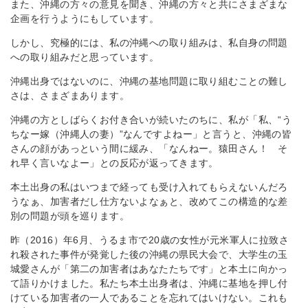
また、沖縄の方々の意見を聞き、沖縄の方々と共にさまざまな
企画を行うようにもしています。
しかし、究極的には、私の沖縄への取り組みは、私自身の問題
への取り組みだと思っています。
沖縄出身ではないのに、沖縄の基地問題に取り組むことの難し
さは、さまざまあります。
沖縄の方としばらくお付き合いが続いたのちに、私が「私、“う
ちなー嫁（沖縄人の妻）”なんですよねー」と言うと、沖縄の皆
さんの顔があっという間に緩み、「なんねー。猿田さん！ そ
れ早く言いなよー」との反応が返ってきます。
本土出身の私はいつまで経っても受け入れてもらえないんだろ
うなぁ、加害者だし仕方ないよなぁと、改めてこの構造的な差
別の問題が頭を巡ります。
昨（2016）年6月、うるま市で20歳の女性が元米軍人に拉致さ
れ殺された事件が発覚した後の沖縄の県民大会で、大学生の玉
城愛さんが「第二の加害者はあなたたちです」と本土に向かっ
て語りかけました。私たち本土出身者は、沖縄に基地を押し付
けている加害者の一人であることを忘れてはいけない。これも