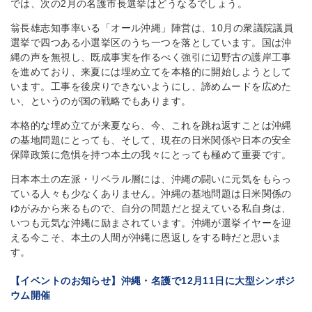
では、次の2月の名護市長選挙はどうなるでしょう。
翁長雄志知事率いる「オール沖縄」陣営は、10月の衆議院議員
選挙で四つある小選挙区のうち一つを落としています。国は沖
縄の声を無視し、既成事実を作るべく強引に辺野古の護岸工事
を進めており、来夏には埋め立てを本格的に開始しようとして
います。工事を後戻りできないようにし、諦めムードを広めた
い、というのが国の戦略でもあります。
本格的な埋め立てが来夏なら、今、これを跳ね返すことは沖縄
の基地問題にとっても、そして、現在の日米関係や日本の安全
保障政策に危惧を持つ本土の我々にとっても極めて重要です。
日本本土の左派・リベラル層には、沖縄の闘いに元気をもらっ
ている人々も少なくありません。沖縄の基地問題は日米関係の
ゆがみから来るもので、自分の問題だと捉えている私自身は、
いつも元気な沖縄に励まされています。沖縄が選挙イヤーを迎
える今こそ、本土の人間が沖縄に恩返しをする時だと思いま
す。
【イベントのお知らせ】沖縄・名護で12月11日に大型シンポジ
ウム開催