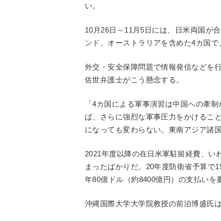
い。
10月26日～11月5日には、日米両国
ンド、オーストラリアを含めた4カ国で
外交・安全保障問題で情報発信などを
佐世弁護士がこう懸念する。
「4カ国による軍事演習は中国への牽制
ば、さらに強烈な軍事圧力をかけるこ
になっても変わらない。東南アジア諸
2021年度以降の在日米軍駐留経費、
まったばかりだ。20年度防衛省予算で1
年80億ドル（約8400億円）の支払い
沖縄国際大学大学院教授の前泊博盛氏