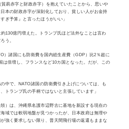
字（貿易赤字と財政赤字）を抱えていたことから、思いや
は日本の財政赤字が深刻化しており、貧しい人がお金持
りすぎ予算』と言ったほうがいい」
は約130億円増えた。トランプ氏ほど法外なことは言わ
だろう。
TO）諸国にも防衛費を国内総生産費（GDP）比2％超に
国は倍増し、フランスなど10カ国となった。だが、この
の中で、NATO諸国の防衛費引き上げについては、も
り、トランプ氏の手柄ではないと主張しています」
統領）は、沖縄県名護市辺野古に基地を新設する現在の
古海域では軟弱地盤が見つかったが、日本政府は無理や
側が強く要求しない限り、普天間飛行場の返還もままな