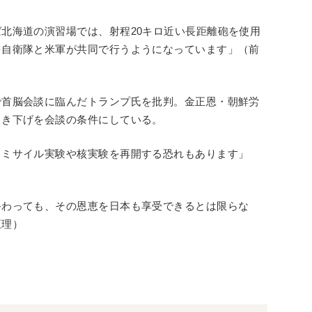
北海道の演習場では、射程20キロ近い長距離砲を使用
を自衛隊と米軍が共同で行うようになっています」（前
で首脳会談に臨んだトランプ氏を批判。金正恩・朝鮮労
引き下げを会談の条件にしている。
、ミサイル実験や核実験を再開する恐れもあります」
終わっても、その恩恵を日本も享受できるとは限らな
正理）