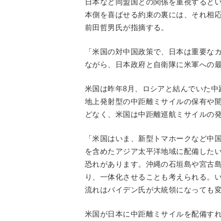
日本など同盟国との関係を重視すると
本側を喜ばせる約束の裏には、それ相応
前田哲男氏が指摘する。
「米国の対中国政策で、日本は重要な
ながら、日本政府と自衛隊に米軍への
米国は昨年8月、ロシアと結んでいた中
地上発射型の中距離ミサイルの保有や
どなく、米国は中距離巡航ミサイルの
「米国はいま、新型トマホークなど中
を含めたアジア太平洋地域に配備した
恐れがあります。沖縄の石垣島や宮古
り、一体化させることも考えられる。
流れはバイデン氏が大統領になっても
米国が日本に中距離ミサイルを配備す