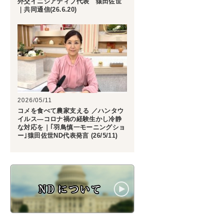
外交イニシアティブ代表 猿田佐世
｜共同通信(26.6.20)
2026/05/11
コメを食べて農家支える ／ハンタウ
イルス―コロナ禍の経験生かし冷静
な対応を｜｢羽鳥慎一モーニングショ
ー｣猿田佐世ND代表発言 (26/5/11)