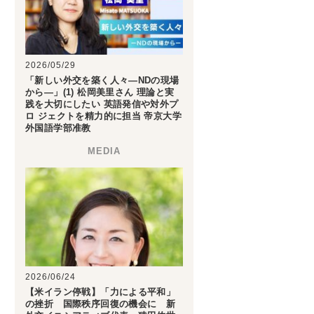
2026/05/29
「新しい外交を築く人々―NDの現場
から―」(1) 松岡美里さん 理論と実
践を大切にしたい 英語発信や対外プ
ロ ジェクトを精力的に担当 帝京大学
外国語学部准教
2026/06/24
【米イラン停戦】「力による平和」
の挫折 国際秩序回復の機会に 新