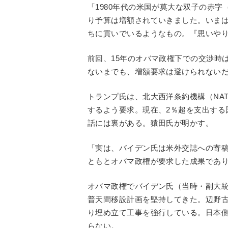
「1980年代の米国が莫大な双子の赤
り予算は増額されていきました。いま
ちに貢いでいるようなもの。『思いや
前回、15年のオバマ政権下での交渉時
ないまでも、増額要求は避けられない
トランプ氏は、北大西洋条約機構（NA
するよう要求。現在、2％超を支出する
話には裏がある。猿田氏が明かす。
「実は、バイデン氏は米外交誌への寄稿
ともとオバマ政権が要求した成果であ
オバマ政権でバイデン氏（当時・副大
普天間移設計画を堅持してきた。辺野
り埋め立て工事を強行している。日本
らない。