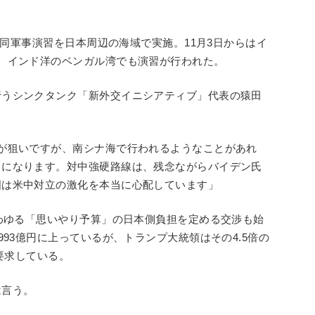
が合同軍事演習を日本周辺の海域で実施。11月3日からはイ
、インド洋のベンガル湾でも演習が行われた。
行うシンクタンク「新外交イニシアティブ」代表の猿田
が狙いですが、南シナ海で行われるようなことがあれ
とになります。対中強硬路線は、残念ながらバイデン氏
国は米中対立の激化を本当に心配しています」
いわゆる「思いやり予算」の日本側負担を定める交渉も始
993億円に上っているが、トランプ大統領はその4.5倍の
を要求している。
は言う。