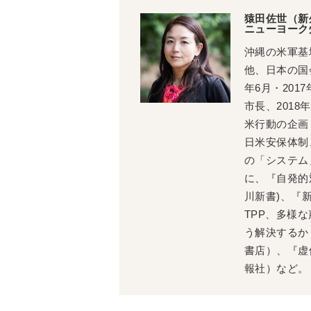
猿田佐世（新
ニューヨーク
沖縄の米軍基
他、日本の国
年6月・201
市長、201
米行動の企画
日米安保体制
の「システム
に、『自発的
川新書)、『
TPP、多様
う解決するか
書店）、『虚
報社）など。