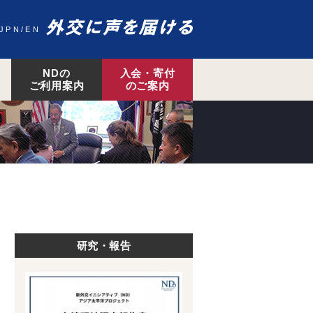
JPN
EN
NDの
入会・寄付
ご利用案内
のご案内
研究・報告