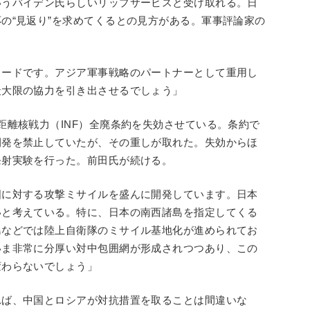
いうバイデン氏らしいリップサービスと受け取れる。日
の“見返り”を求めてくるとの見方がある。軍事評論家の
カードです。アジア軍事戦略のパートナーとして重用し
最大限の協力を引き出させるでしょう」
距離核戦力（INF）全廃条約を失効させている。条約で
開発を禁止していたが、その重しが取れた。失効からほ
発射実験を行った。前田氏が続ける。
国に対する攻撃ミサイルを盛んに開発しています。日本
いと考えている。特に、日本の南西諸島を指定してくる
島などでは陸上自衛隊のミサイル基地化が進められてお
いま非常に分厚い対中包囲網が形成されつつあり、この
変わらないでしょう」
れば、中国とロシアが対抗措置を取ることは間違いな