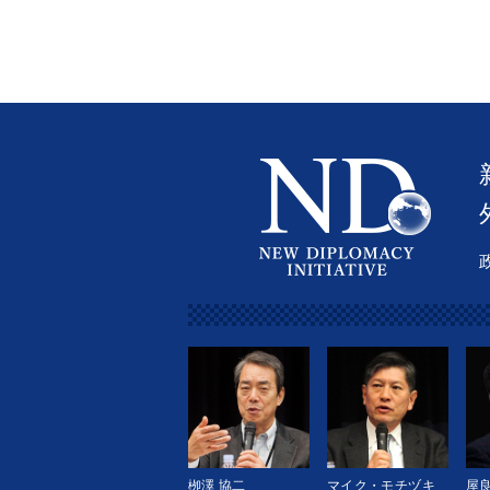
栁澤 協二
マイク・モチヅキ
屋良