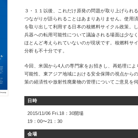
３・１１以後、これだけ原発の問題が取り上げられ
つながりが語られることはあまりありません。使用
を取り出して利用する日本の核燃料サイクル政策。
兵器への転用可能性について議論される場面は少な
ほとんど考えられていないのが現状です。核燃料サ
分析も不十分です。
今回、米国から4人の専門家をお招きし、再処理によ
可能性、東アジア地域における安全保障の視点から
策の経済性や放射性廃棄物の管理についてご意見を
日時
2015/11/06 Fri.18：30開場
19：00〜21：30
会場