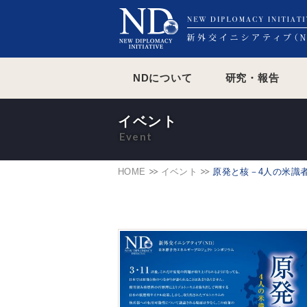
NDについて
研究・報告
イベント
HOME
イベント
原発と核－4人の米識