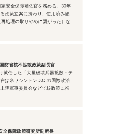
国家安全保障補佐官を務める。30年
する政策立案に携わり、使用済み燃
た再処理の取りやめに繋がった）な
米国防省核不拡散政策副長官
受け就任した「大量破壊兵器拡散・テ
は米ワシントンD.C.の国際政治
・上院軍事委員会などで核政策に携
家安全保障政策研究所副所長