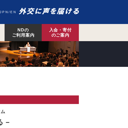
JPN
EN
NDの
入会・寄付
ご利用案内
のご案内
ウム
る－