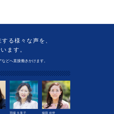
在する様々な声を、
でいます。
アなどへ直接働きかけます。
羽場 久美子
猿田 佐世