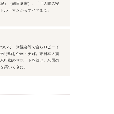
世紀」（朝日選書）、「『人間の安
 トルーマンからオバマまで」
について、米議会等で自らロビーイ
訪米行動を企画・実施。東日本大震
訪米行動のサポートを続け、米国の
ルを築いてきた。