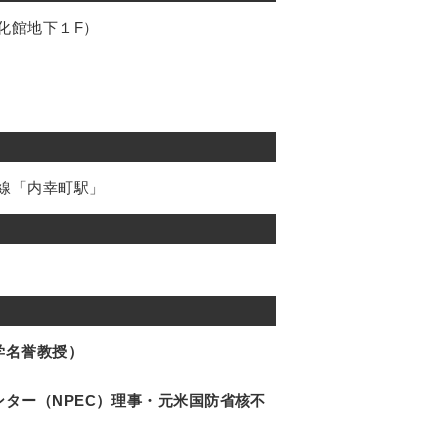
化館地下１F）
線「内幸町駅」
学名誉教授）
ター（NPEC）理事・元米国防省核不