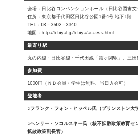
会場：日比谷コンベンションホール（日比谷図書文
住所：東京都千代田区日比谷公園1番4号 地下1階
TEL：03－3502－3340
地図：http://hibiyal.jp/hibiya/access.html
最寄り駅
丸の内線・日比谷線・千代田線「霞ヶ関駅」、三田
参加費
1000円（ＮＤ会員・学生は無料、当日入会可）
登壇者
○フランク・フォン・ヒッペル氏（プリンストン大
○ヘンリー・ソコルスキー氏（核不拡散政策教育セン
拡散政策副長官）