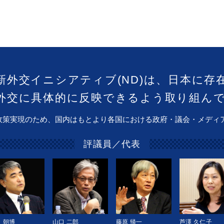
新外交イニシアティブ(ND)は、日本に存
外交に具体的に反映できるよう取り組ん
政策実現のため、国内はもとより各国における政府・議会・メディ
評議員／代表
 朝博
山口 二郎
藤原 帰一
芦澤 久仁子