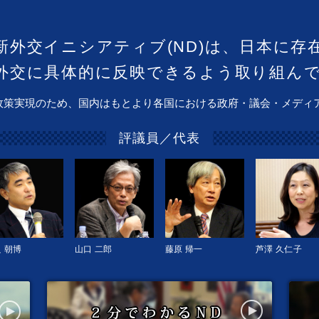
新外交イニシアティブ(ND)は、日本に存
外交に具体的に反映できるよう取り組ん
政策実現のため、国内はもとより各国における政府・議会・メディ
評議員／代表
 朝博
山口 二郎
藤原 帰一
芦澤 久仁子