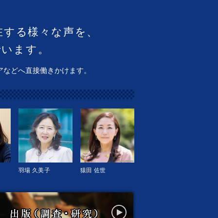
在する様々な声を、
でいます。
アなどへ直接働きかけます。
羽場 久美子
猿田 佐世