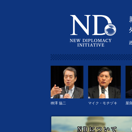
栁澤 協二
マイク・モチヅキ
屋良