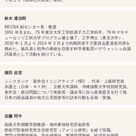
鈴木 達治郎
RECNA 副センター長・教授
1951 年生まれ。75 年東京大学工学部原子力工学科卒。78 年マサチ
ューセッツ工科大学プログラム修士修了。工学博士（東京大学）。
2010 年 1 月より 2014 年 3 月まで内閣府原子力委員会委員長代理を
務めた。核兵器と戦争の根絶を目指す科学者集団パグウォッシュ会議
評議員として活動を続けている。
猿田 佐世
シンクタンク「新外交イニシアティブ（ND）」代表・上級研究員
弁護士（日本・ＮＹ州）、立教大学講師、沖縄国際大学特別研究員。
各外交・政治問題について米政府・議会等に自ら政策提言を行う他、
日本の国会議員や地方公共団体等の訪米行動を企画・実施。
佐藤 丙午
拓殖大学国際学部教授・海外事情研究所副所長
防衛庁防衛研究所主任研究官（アメリカ研究）を経て現職。
専門は国際関係論、安全保障論、軍備管理軍縮、経済安全保障。