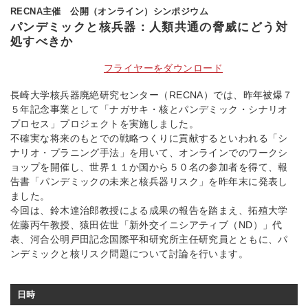
RECNA主催 公開（オンライン）シンポジウム
パンデミックと核兵器：人類共通の脅威にどう対
処すべきか
フライヤーをダウンロード
長崎大学核兵器廃絶研究センター（RECNA）では、昨年被爆７
５年記念事業として「ナガサキ・核とパンデミック・シナリオ
プロセス」プロジェクトを実施しました。
不確実な将来のもとでの戦略つくりに貢献するといわれる「シ
ナリオ・プラニング手法」を用いて、オンラインでのワークシ
ョップを開催し、世界１１か国から５０名の参加者を得て、報
告書「パンデミックの未来と核兵器リスク」を昨年末に発表し
ました。
今回は、鈴木達治郎教授による成果の報告を踏まえ、拓殖大学
佐藤丙午教授、猿田佐世「新外交イニシアティブ（ND）」代
表、河合公明戸田記念国際平和研究所主任研究員とともに、パ
ンデミックと核リスク問題について討論を行います。
日時