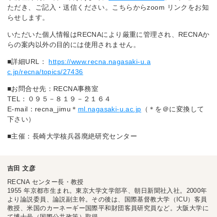
ただき、ご
記入・送信ください。こちらからzoom リンクをお知
らせします。
いただいた個人情報はRECNAにより厳重に管理され、RECN
Aか
らの案内以外の目的には使用されません。
■詳細URL：
https://www.recna.nagasaki-u.a
c.jp/recna/topics/27436
■お問合せ先：RECNA事務室
TEL：０９５－８１９－２１６４
E-mail：recna_jimu＊
ml.nagasaki-
u.ac.jp
（＊を＠に変換して
下さい）
■主催：長崎大学核兵器廃絶研究センター
吉田 文彦
RECNA センター長・教授
1955 年京都市生まれ。東京大学文学部卒、朝日新聞社入社。2000年
より論説委員、論説副主幹。その後は、国際基督教大学（ICU）客員
教授、米国のカーネーギー国際平和財団客員研究員など。大阪大学に
て博士号（国際公共政策）取得。