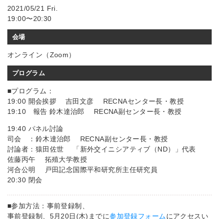
2021/05/21 Fri.
19:00〜20:30
会場
オンライン（Zoom）
プログラム
■プログラム：
19:00 開会挨拶 吉田文彦 RECNAセンター長・教授
19:10 報告 鈴木達治郎 RECNA副センター長・教授
19:40 パネル討論
司会 ：鈴木達治郎 RECNA副センター長・教授
討論者：猿田佐世 「新外交イニシアティブ（ND）」代表
佐藤丙午 拓殖大学教授
河合公明 戸田記念国際平和研究所主任研究員
20:30 閉会
■参加方法：事前登録制、
事前登録制、5月20日(木)までに
参加登録フォーム
にアクセスい