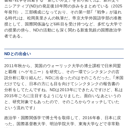
書籍｢戦争を回避する『新しい外交』を切り拓く｣は、新外交イ
ニシアティブ(ND)の発足後10年間の歩みをまとめている（2025
年発刊）。三部構成になっており、その第一部｢『戦争』が溢れ
る時代｣は、松岡美里さんの執筆だ。帝京大学外国語学部の准教
授として、国際関係論など6科目を受け持つなど、多忙な大学で
の授業の傍ら、NDの活動にも深く関わる新進気鋭の国際政治学
者である。
NDとの出会い
2011年秋から、英国のウォーリック大学の博士課程で日米同盟
と覇権（ヘゲモニー）を研究し、その一環でシンクタンクの言
説分析に取り組んだ。NDに出会ったのはそのころだった。｢米国
だけでなく、日本の方にも目を向けてシンクタンクの報告書の
分析をしてたんですね。NDは2013年にできたんですけど、私は
2015年ごろに注目するようになりました。面白いなあというの
と、研究対象でもあったので、そのころからウォッチしていた
という流れです｣
政治学・国際関係学で博士号を取得して、2016年春、日本に戻
った。国際基督教大学、明治学院大学、東海大学などで非常勤