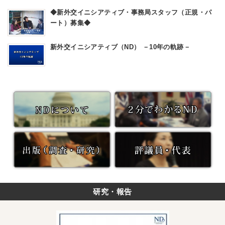
予
ィ
定
ブ・
◆新外交イニシアティブ・事務局スタッフ（正規・パ
（東
事
ート）募集◆
京
務
近
局
郊
ス
新外交イニシアティブ（ND） －10年の軌跡－
以
タ
外）
ッ
フ
（正
規・
パ
ー
ト）
募
集
◆
研究・報告