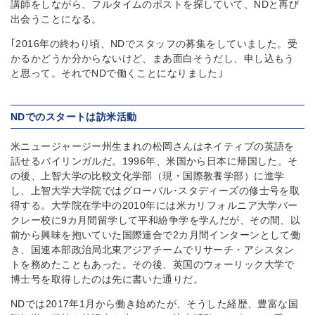
講師をしながら、フルタイムのポストを探していて、NDと再び
出会うことになる。
｢2016年の終わり頃、NDでスタッフの募集をしていました。受
かるかどうか分からないけど、まあ面白そうだし、申し込もう
と思って。それでNDで働くことになりました｣
NDでのスタートは訪米活動
米ニュージャージー州生まれの松岡さんはネイティブの英語を
話せるバイリンガルだ。1996年、米国から日本に帰国した。そ
の後、上智大学の比較文化学部（現・国際教養学部）に進学
し、上智大学大学院ではグローバル･スタディーズの修士号を取
得する。大学院在学中の2010年には米カリフォルニア大学バー
クレー校に9カ月間留学して平和紛争学を学んだが、その間、以
前から興味を抱いていた国際連合で2カ月間インターンとして働
き、国連本部政治局北東アジアチームでリサーチ・アシスタン
トを務めたこともあった。その後、英国のウォーリック大学で
博士号を取得したのは先に書いた通りだ。
NDでは2017年1月から働き始めたが、そうした経歴、豊富な国