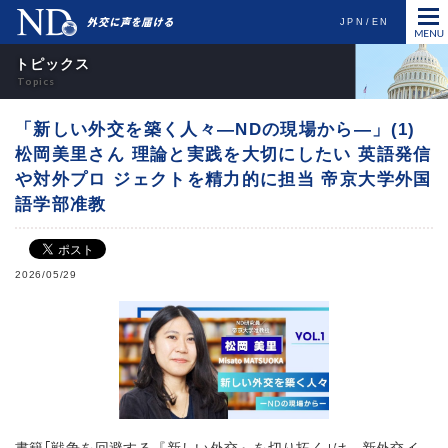
JPN
EN
トピックス
「新しい外交を築く人々―NDの現場から―」(1)
松岡美里さん 理論と実践を大切にしたい 英語発信
や対外プロ ジェクトを精力的に担当 帝京大学外国
語学部准教
2026/05/29