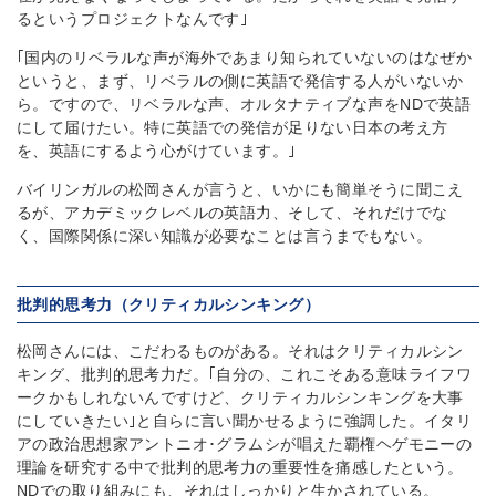
るというプロジェクトなんです｣
｢国内のリベラルな声が海外であまり知られていないのはなぜか
というと、まず、リベラルの側に英語で発信する人がいないか
ら。ですので、リベラルな声、オルタナティブな声をNDで英語
にして届けたい。特に英語での発信が足りない日本の考え方
を、英語にするよう心がけています。｣
バイリンガルの松岡さんが言うと、いかにも簡単そうに聞こえ
るが、アカデミックレベルの英語力、そして、それだけでな
く、国際関係に深い知識が必要なことは言うまでもない。
批判的思考力（クリティカルシンキング）
松岡さんには、こだわるものがある。それはクリティカルシン
キング、批判的思考力だ。｢自分の、これこそある意味ライフワ
ークかもしれないんですけど、クリティカルシンキングを大事
にしていきたい｣と自らに言い聞かせるように強調した。イタリ
アの政治思想家アントニオ･グラムシが唱えた覇権ヘゲモニーの
理論を研究する中で批判的思考力の重要性を痛感したという。
NDでの取り組みにも、それはしっかりと生かされている。