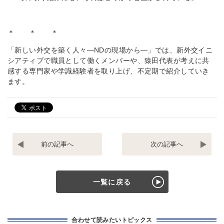
＊ ＊ ＊
「新しい外交を築く人々―NDの現場から―」では、新外交イニ
シアティブで職員として働くメンバーや、猿田代表が考えに共
感する専門家や学識経験者を取り上げ、不定期で紹介していき
ます。
2026
◆
年
新
猿
外
田
交
代
イ
一覧に戻る
表
ニ
の
シ
講
ア
演
テ
合わせて読みたいトピックス