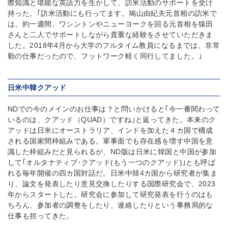
際知識と堪能な英語力を生かして、訪米活動のサポートを受け
持った。｢訪米活動にも行ってます。鳩山由紀夫元首相の訪米で
は、約一週間、ワシントンやニューヨークを回る元首相を猿田
さんと二人でサポートしながら貴重な経験をさせていただきま
した。2018年4月から大学のフルタイム教員になるまでは、非常
勤の仕事だったので、フットワーク軽く同行してました。｣
日米中韓クアッド
NDでの今のメインのお仕事は？と問いかけると｢今一番関わって
いるのは、クアッド（QUAD）ですね｣と返ってきた。本来のク
アッドは日米にオーストラリア、インドを加えた４カ国で構成
される国家間枠組みである。軍事面でも存在感を増す中国を意
識した枠組みだと見られるが、ND版は日米に韓国と中国が参加
して｢オルタナティブ･クアッド(もう一つのクアッド)｣とも呼ば
れる毎年開催の四カ国対話だ。日米中韓4カ国から研究者が集ま
り、論文を発表したり意見交換したりする国際研究会で、2023
年からスタートした。研究会に参加して研究発表を行うのはも
ちろん、参加者の調整をしたり、連絡したりという事務局的な
仕事も担ってきた。