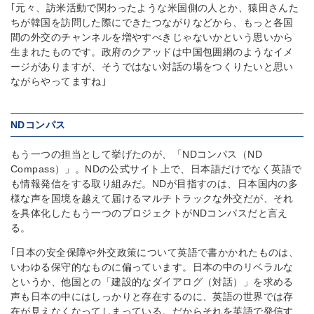
｢元々、訪米活動で関わったような米国側の人とか、猿田さんた
ちが韓国を訪問した際にできたつながりなどから、もっと各国
間の外交のチャンネルを増やすべきじゃないかという思いから
生まれたものです。政府のクアッドは中国包囲網のようなイメ
ージがありますが、そうではない対話の場をつくりたいと思い
ながらやってますね｣
NDコンパス
もう一つの担当として挙げたのが、「NDコンパス（ND
Compass）」。NDの公式サイト上で、日本語だけでなく英語で
も情報発信をする取り組みだ。NDが目指すのは、日本国内の多
様な声を国境を越えて届けるマルチトラックな外交だが、それ
を具体化したもう一つのプロジェクトがNDコンパスだと言え
る。
｢日本の安全保障や外交政策について英語で書かかれたものは、
いわゆる保守的なものに偏っています。日本の中のリベラルな
というか、他国との「建設的なダイアログ（対話）」を求める
声も日本の中にはしっかりと存在するのに、英語の世界では存
在が見えなくなってしまっている。だからそれを英語で発信す