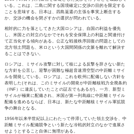
いる。これは、二島に関する国境確定に交渉の目的を限定する
ことを意味する。日本は、四島返還の主張を事実上断念する
か、交渉の機会を閉ざすかの選択が問われている。
相対的に力を落としてきた大国ロシアは、自国の利益を優先
し、米国との対立のなかでそれを安全保障上の利益と関連付け
て正当化する傾向がある。公正な戦後秩序回復の問題としての
北方領土問題も、米ロという大国間関係の文脈を離れて解決す
ることはできない。
ロシアは、ミサイル攻撃に対して核による反撃を辞さない新た
な方針を公言し、迎撃が困難な極超音速滑空型の中距離ミサイ
ルを開発している。ロシアは、これを欧州に配備しない方針を
表明した(それは、このミサイルの開発が中距離核戦力全廃条約
（INF）に違反していたことの証左でもあるが)。一方、新型ミ
サイルが極東に配備され、米国が第一列島線に中距離ミサイル
配備を進めるならば、日本は、新たな中距離核ミサイル軍拡競
争の舞台となる。
1956年以来半世紀以上にわたって停滞していた領土交渉を、中
距離ミサイル配備競争という新たな冷戦的対立のなかで進展さ
せようとすること自体に無理がある。