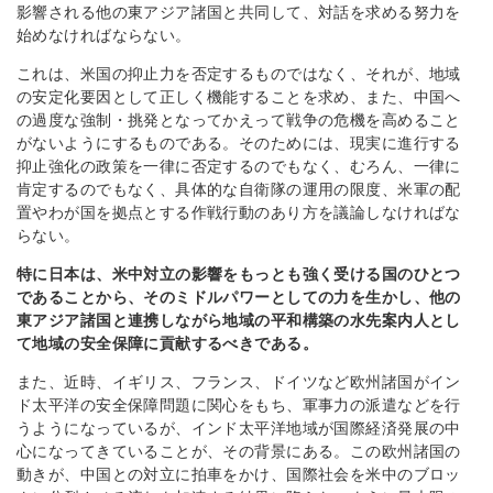
影響される他の東アジア諸国と共同して、対話を求める努力を
始めなければならない。
これは、米国の抑止力を否定するものではなく、それが、地域
の安定化要因として正しく機能することを求め、また、中国へ
の過度な強制・挑発となってかえって戦争の危機を高めること
がないようにするものである。そのためには、現実に進行する
抑止強化の政策を一律に否定するのでもなく、むろん、一律に
肯定するのでもなく、具体的な自衛隊の運用の限度、米軍の配
置やわが国を拠点とする作戦行動のあり方を議論しなければな
らない。
特に日本は、米中対立の影響をもっとも強く受ける国のひとつ
であることから、そのミドルパワーとしての力を生かし、他の
東アジア諸国と連携しながら地域の平和構築の水先案内人とし
て地域の安全保障に貢献するべきである。
また、近時、イギリス、フランス、ドイツなど欧州諸国がイン
ド太平洋の安全保障問題に関心をもち、軍事力の派遣などを行
うようになっているが、インド太平洋地域が国際経済発展の中
心になってきていることが、その背景にある。この欧州諸国の
動きが、中国との対立に拍車をかけ、国際社会を米中のブロッ