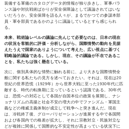
装備する軍備のカタログデータ的情報が独り歩きし、軍事バラ
ンス論や対抗戦術ばかりが安全保障論として議論されてはいな
いだろうか。安全保障を語る人々が、まるでかつての参謀本部
員・軍令部員であるかのように議論しているとすら感じられ
る。
本来、戦術論レベルの議論に先んじて必要なのは、日本の現在
の状況を客観的に評価・分析しながら、国際情勢の動向を見据
えたうえで国家のありようについて考えた、広い視点に基づく
戦略論的議論である。しかし、現在、その議論が不在であるこ
とを、私たちは強く懸念している。
次に、個別具体的な情勢に触れる前に、より大きな国際情勢全
般に関する私たちの見方を述べておきたい。それは、現在は20
世紀の世界恐慌（1929年）から世界大戦に至った1930年代に匹
敵する、時代の転換期に立っているという認識である。30年代
は、恐慌への対応として各国が自国本位の政策を展開し、ナシ
ョナリズムの高揚と社会不安の増大の中でファシズム・軍国主
義などの権威主義体制が成立して戦争へと突き進んだ。現在
は、冷戦終了後、グローバリゼーションが進展する中で各国間
および各国内での格差が拡大し、それに宗教対立・民族対立な
どが複雑に関係して国際的な不安定性が高まっている状況下に