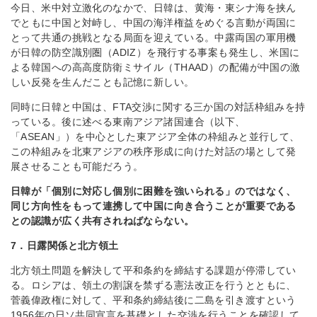
今日、米中対立激化のなかで、日韓は、黄海・東シナ海を挟ん
でともに中国と対峙し、中国の海洋権益をめぐる言動が両国に
とって共通の挑戦となる局面を迎えている。中露両国の軍用機
が日韓の防空識別圏（ADIZ）を飛行する事案も発生し、米国に
よる韓国への高高度防衛ミサイル（THAAD）の配備が中国の激
しい反発を生んだことも記憶に新しい。
同時に日韓と中国は、FTA交渉に関する三か国の対話枠組みを持
っている。後に述べる東南アジア諸国連合（以下、
「ASEAN」）を中心とした東アジア全体の枠組みと並行して、
この枠組みを北東アジアの秩序形成に向けた対話の場として発
展させることも可能だろう。
日韓が「個別に対応し個別に困難を強いられる」のではなく、
同じ方向性をもって連携して中国に向き合うことが重要である
との認識が広く共有されねばならない。
7．日露関係と北方領土
北方領土問題を解決して平和条約を締結する課題が停滞してい
る。ロシアは、領土の割譲を禁ずる憲法改正を行うとともに、
菅義偉政権に対して、平和条約締結後に二島を引き渡すという
1956年の日ソ共同宣言を基礎とした交渉を行うことを確認して