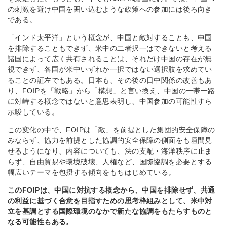
の刺激を避け中国を囲い込むような政策への参加には後ろ向き
である。
「インド太平洋」という概念が、中国と敵対することも、中国
を排除することもできず、米中の二者択一はできないと考える
諸国によって広く共有されることは、それだけ中国の存在が無
視できず、各国が米中いずれか一択ではない選択肢を求めてい
ることの証左でもある。日本も、その後の日中関係の改善もあ
り、FOIPを「戦略」から「構想」と言い換え、中国の一帯一路
に対峙する概念ではないと意思表明し、中国参加の可能性すら
示唆している。
この変化の中で、FOIPは「敵」を前提とした集団的安全保障の
みならず、協力を前提とした協調的安全保障の側面をも垣間見
せるようになり、内容についても、法の支配・海洋秩序に止ま
らず、自由貿易や環境破壊、人権など、国際協調を必要とする
幅広いテーマを包摂する傾向をもちはじめている。
このFOIPは、中国に対抗する概念から、中国を排除せず、共通
の利益に基づく合意を目指すための思考枠組みとして、米中対
立を基調とする国際環境のなかで新たな協調をもたらすものと
なる可能性もある。