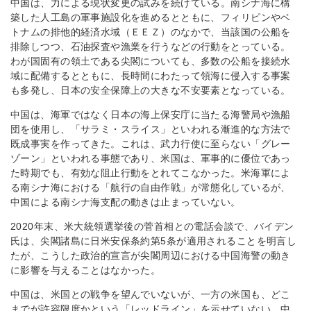
中国は、力による現状変更の試みを続けている。南シナ海に構
築した人工島の軍事施設化を進めるとともに、フィリピンやベ
トナムの排他的経済水域（ＥＥＺ）のなかで、当該国の公船を
排除しつつ、石油探査や漁業を行うなどの行動をとっている。
わが国固有の領土である尖閣についても、多数の公船を接続水
域に配備するとともに、長時間にわたって領海に侵入する事案
も多発し、日本の安全保障上の大きな不安要素となっている。
中国は、海軍ではなく日本の海上保安庁に当たる海警局や漁船
団を使用し、「サラミ・スライス」といわれる漸進的な方法で
既成事実を作ってきた。これは、武力行使に至らない「グレー
ゾーン」といわれる事態であり、米国は、軍事的に優位であっ
た時期でも、有効な阻止行動をとれてこなかった。米海軍によ
る南シナ海における「航行の自由作戦」が常態化しているが、
中国による南シナ海支配の動きは止まっていない。
2020年末、米大統領選挙後の菅首相との電話会談で、バイデン
氏は、尖閣諸島に日米安保条約第5条が適用されることを明言し
たが、こうした政治的宣言が尖閣周辺における中国海警の動き
に影響を与えることはなかった。
中国は、米国との戦争を望んでいないが、一方の米国も、どこ
までが許容限度かという「レッドライン」を示せていない。中