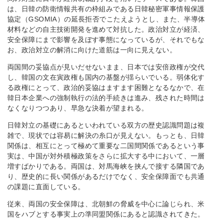
は、日韓の防衛情報共有の枠組みである日韓秘密軍事情報保護
協定（GSOMIA）の延長拒否でこたえようとし、また、半導体
材料などの自主技術開発を進めて対抗した。政治対立が経済、
安全保障にまで影響を及ぼす事態になっているが、それでもな
お、政治対立の解消に向けた道筋は一向に見えない。
両国間の妥協点が見いだせないまま、日本では安倍政権が交代
し、韓国の文在寅政権も国内の基盤が揺らいでいる。弱体化す
る政権にとって、政治的妥協はますます困難となるなかで、在
韓日本企業への強制執行の法的手続きは進み、残された時間は
なくなりつつあり、早急な決着が望まれる。
日韓対立の基礎にあるといわれている双方の歴史認識問題は複
雑で、現状では容易に解決の糸口が見えない。もっとも、日韓
関係は、相互にとって極めて重要な二国間関係であるという事
実は、中国が対外積極政策をさらに拡大する中において、一層
増すばかりである。両国は、対馬海峡を挟んで接する隣国であ
り、歴史的に長い関係があるだけでなく、安全保障面でも共通
の課題に直面している。
従来、両国の安全保障は、北朝鮮の脅威を中心に論じられ、米
国をハブとする事実上の準同盟関係にあると認識されてきた。