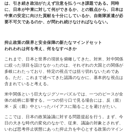
は、引き続き
政治がたえず注意を払うべき課題である。同時
に、日本が中東に対して何ができるか、との観点から、日本は
中東の安定に向けた貢献を十分にしているか、自衛隊派遣が必
要不可欠であるのか、が問われ続けなければならない。
抑止政策の限界と安全保障の新たなマインドセット
われわれは何を考え、何をなすべきか
これまで、日本と世界の現状を俯瞰してきた。対米、対中関係
に絞った項目を設けなかったのは、それぞれの大国との関係が
多岐にわたっており、特定の視点では括り切れないためであ
る。ただ、これまで述べてきた認識のなかに、基本的な視点は
含まれていると考える。
米中関係という巨大なジグソーパズルでは、一つのピースが全
体の絵柄に影響する。一つの切り口で見る場合には、反（親）
米・反（親）中といったバイアスに陥ることを避けがたい。
ここでは、日本の政策論議に対する問題提起を行う。まず、今
日の大きな時代の変化のなかで、従来、議論の対象とされず、
いわば思考停止状態にあった抑止力を中心とする政策のマイン