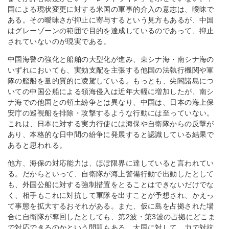
国による現状変更に対する米国の軍事的介入の意志は、曖昧で
ある。その曖昧さが抑止に寄与するという見方もあるが、中国
はグレーゾーンの範囲で目的を達成しているのであって、抑止
されていないのが現実である。
中国海警の強化と船舶の大型化が進み、東シナ海・南シナ海の
いずれにおいても、実効支配を主張する他国の法執行機関や軍
隊の艦船を量的質的に凌駕している。もっとも、尖閣諸島につ
いての中国公船による領海侵入は近年大幅に増加したが、南シ
ナ海での他国との領土紛争とは異なり、中国は、日本の海上保
安庁の巡視船を排除・攻撃するような行動には至っていない。
これは、日本に対する実力行使には海保や自衛隊からの反撃が
あり、本格的な日中間の紛争に発展すると認識している結果で
あると思われる。
他方、海保の対応能力は、ほぼ限界に達していると言われてい
る。だからといって、自衛隊が海上警備行動で出動したとして
も、外国公船に対する強制措置をとることはできないだけでな
く、相手もこれに対抗して軍隊を出すことが予想され、かえっ
て事態を拡大するおそれがある。また、仮に島を占拠された場
合に自衛隊が奪回したとしても、第2波・第3波の占拠にどこま
で対応できるのかという問題もある。大国に対して、力で対抗