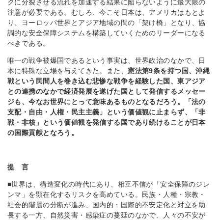
クに分裂させる流れを加速する結果に陥らないように最大限の
注意が必要である。むしろ、今こそ日本は、アメリカはもとよ
り、ヨーロッパ世界とアジア地域の間の「架け橋」となり、協
調的な安全保障システムを構築していくためのリーダーになる
べきである。
唯一の戦争被爆国であるという事実は、世界政治のなかで、日
本に特殊な立場を与えてきた。また、
憲法第
9
条を持つ国、沖縄
戦という民間人を巻き込む悲惨な戦争を経験した国、東アジア
との連携のなかで経済発展を遂げた国として発信するメッセー
ジも、今なお世界にとって意味あるものとなるだろう。「法の
支配・自由・人権・民主主義」という価値観に止まらず、「非
戦・非核」という価値観を発信する国であり続けることが日本
の国際貢献となろう。
提 言
■世界は、構造変化の時代にあり、相互不信が「安全保障のジレ
ンマ」を顕在化するリスクを高めている。民族・人種・宗教・
社会的階層の分断が進み、国内的・国際的不安定化と対立を助
長する一方、自然災害・感染症の蔓延のなかで、人々の不安が