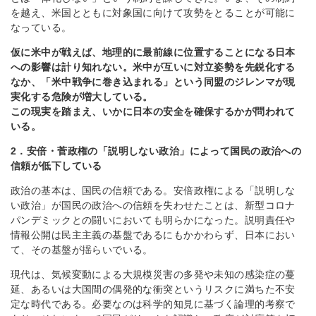
を越え、米国とともに対象国に向けて攻勢をとることが可能に
なっている。
仮に米中が戦えば、地理的に最前線に位置することになる日本
への影響は計り知れない。米中が互いに対立姿勢を先鋭化する
なか、「米中戦争に巻き込まれる」という同盟のジレンマが現
実化する危険が増大している。
この現実を踏まえ、いかに日本の安全を確保するかが問われて
いる。
2．安倍・菅政権の「説明しない政治」によって国民の政治への
信頼が低下している
政治の基本は、国民の信頼である。安倍政権による「説明しな
い政治」が国民の政治への信頼を失わせたことは、新型コロナ
パンデミックとの闘いにおいても明らかになった。説明責任や
情報公開は民主主義の基盤であるにもかかわらず、日本におい
て、その基盤が揺らいでいる。
現代は、気候変動による大規模災害の多発や未知の感染症の蔓
延、あるいは大国間の偶発的な衝突というリスクに満ちた不安
定な時代である。必要なのは科学的知見に基づく論理的考察で