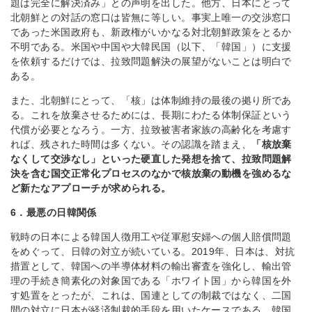
題は完全に解決済み」との声明を出した。他方、日本にとって
北朝鮮との対話の窓口は皆無に等しい。事実上唯一の交渉窓口
であった米国政府も、新政権がいかなる対北朝鮮政策をとるか
不明である。米国や中国や大韓民国（以下、「韓国」）に支援
を依頼するだけでは、拉致問題解決の展望がないことは明白で
ある。
また、北朝鮮にとって、「核」は体制維持の最後の拠り所であ
る。これを放棄させるためには、長期にわたる体制保証という
代償が必要となろう。一方、拉致被害者家族の高齢化を考慮す
れば、残された時間は多くない。その認識を踏まえ、
「核放棄
なくして交渉なし」といった硬直した発想を捨て、拉致問題解
決を含む国交正常化プロセスのなかで核放棄の動機を強めるな
ど新たなアプローチが求められる。
6．最悪の日韓関係
戦時の日本による韓国人徴用工や従軍慰安婦への個人賠償問題
をめぐって、日韓の対立が続いている。2019年、日本は、対抗
措置として、韓国への半導体材料の輸出審査を強化し、輸出管
理の手続き簡素化の対象国である「ホワイト国」から韓国を外
す処置をとったが、これは、国連としての制裁ではなく、二国
間の対立に日本が経済制裁的手段を用いたケースである。韓国