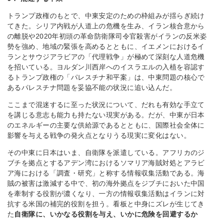
トランプ政権のもとで、中東安定のための枠組みが揺らぎ続け
てきた。シリア内戦が人道上の危機を生み、イラン核合意から
の離脱や2020年初頭の革命防衛隊司令官殺害がイランの反米姿
勢を強め、地域の緊張を高めるとともに、イエメンにおけるイ
ランとサウジアラビアの「代理戦争」が極めて深刻な人道危機
を招いている。ヨルダン川西岸へのイスラエルの入植を容認す
るトランプ政権の「パレスチナ和平案」は、中東問題の核心で
あるパレスチナ問題を妥協不能の状況に追い込んだ。
ここまで混迷するに至った状況について、だれも有効な手立て
を講じる意志も能力も持たない現実がある。だが、中東が日本
のエネルギーの主要な供給源であるとともに、国際社会全体に
影響を与える戦争の発火点となりうる現実に変化はない。
その中東に日本はいま、自衛隊を派遣している。アフリカのジ
ブチを拠点とするアデン湾におけるソマリア海賊対処とアラビ
ア海における「調査・研究」と称する情報収集活動である。海
賊の被害は激減する中で、初の海外拠点をジブチにおいた中国
を牽制する役割が濃くなり、一方の情報収集活動はイランに対
抗する米国の補完的役割を担う。看板と中身にズレが生じてき
た
自衛隊に、いかなる役割を与え、いかに危険を回避するか