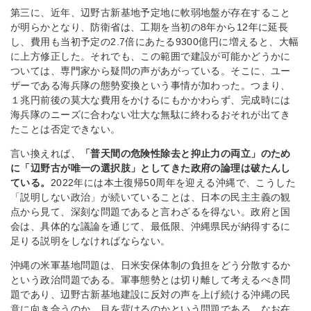
第三に、近年、辺野古新基地予定地に軟弱地盤が存在すること
が明らかとなり、防衛省は、工期を当初の8年から12年に延長
し、費用も当初予定の2.7倍にあたる9300億円に増えると、大幅
に上方修正した。それでも、この範囲で建設が可能かどうかに
ついては、専門家から疑問の声があがっている。そこに、ユー
ザーである海兵隊の態勢変換という事情が加わった。つまり、
１兆円前後の莫大な費用をかけるにもかかわらず、完成時には
海兵隊のニーズに合わない壮大な無駄に終わるおそれが出てき
たことは否定できない。
言い換えれば、
「普天間の危険性除去と抑止力の両立」のため
に「辺野古が唯一の選択肢」としてきた政府の論理は破たんし
ている。
2022年には本土復帰50周年を迎える沖縄で、こうした
「説明しない政治」が続いていることは、日本の民主主義の観
点から見て、深刻な問題であると言わざるを得ない。政府と国
会は、具体的な議論を通じて、最低限、沖縄県民が納得するに
足りる説明をしなければならない。
沖縄の米軍基地問題は、日米安保体制の負担をどう分散するか
という政治問題である。軍事態勢とは切り離して考えるべき問
題であり、辺野古新基地建設に反対の声を上げ続ける沖縄の民
意に向き合うのか、目を背けるのかという問題である。なお在