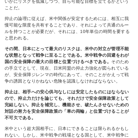
いかにリスクを低減しつつ、自ら可能な目標を立てるかという
ことだ。
抑止の論理に従えば、米中関係が安定するためには、相互に我
慢可能な限度を共有することであり、それによって共通のルー
ルを持つことが必要だが、それには、10年単位の時間を要する
と思われる。
その間、日本にとって最大のリスクは、米中の対立が管理不能
な状態となって戦争に至ることである。米中戦争の回避をわが
国の安全保障の最大の目標と位置づけるべきである。
そのため
の手立てとして、現在、日米同盟の抑止力強化が図られている
が、安全保障ジレンマの時代にあって、そのことがかえって戦
争の誘因となりかねない危険を認識しなければならない。
抑止は、相手への安心供与なしには安定したものにはならない
ので、抑止力だけを論じても、それだけで安全保障政策として
完結しない。抑止を補完し、機能させ、破たんさせないための
対話の努力を安全保障政策の「車の両輪」と位置づけることが
不可欠である。
米中という超大国相手に、日本にできることは限られるかもし
れない。しかし、米中戦争の戦場となる国として、米中戦争に