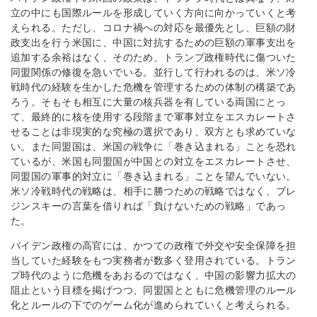
立の中にも国際ルールを形成していく方向に向かっていくと考
えられる。ただし、コロナ禍への対応を最優先とし、巨額の財
政支出を行う米国に、中国に対抗するための巨額の軍事支出を
追加する余裕はなく、そのため、トランプ政権時代に傷ついた
同盟関係の修復を急いでいる。並行して行われるのは、米ソ冷
戦時代の経験を生かした危機を管理するための体制の構築であ
ろう。そもそも相互に大量の核兵器を有している両国にとっ
て、最終的に核を使用する段階まで軍事対立をエスカレートさ
せることは非現実的な究極の選択であり、双方とも求めていな
い。また同盟国は、米国の戦争に「巻き込まれる」ことを恐れ
ているが、米国も同盟国が中国との対立をエスカレートさせ、
同盟国の軍事的対立に「巻き込まれる」ことを望んでいない。
米ソ冷戦時代の戦略は、相手に勝つための戦略ではなく、ブレ
ジンスキーの言葉を借りれば「負けないための戦略」であっ
た。
バイデン政権の高官には、かつての政権で外交や安全保障を担
当していた経験をもつ実務者が数多く登用されている。トラン
プ時代のように危機をあおるのではなく、中国の影響力拡大の
阻止という目標を掲げつつ、同盟国とともに危機管理のルール
化とルールの下でのゲーム化が進められていくと考えられる。