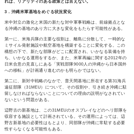
れば、リアリティのある政策とは言えない。
3．沖縄米軍基地をめぐる状況変化
米中対立の激化と米国の新たな対中軍事戦略は、前線拠点とな
る沖縄の基地のあり方に大きな変化をもたらす可能性がある。
第一に、米海兵隊の主要な役割は、離島に分散して、一時的な
ミサイル発射施設や航空基地を構築することに変化する。この
構想の下で、新たな部隊がどこに配置され、いかなる装備を持
ち、いかなる運用をするか、また、米軍再編に関する2012年の
日米合意の見直しにある「実戦部隊9000人の沖縄から日本国外
への移転」が計画通り進むのかも明らかではない。
第二に、新対中戦略のなかで、普天間基地に所在する第31海兵
遠征部隊（31MEU）について、その役割や、引き続き沖縄に駐
留しなければならないことについての理由の説明がなされてい
ないという問題がある。
辺野古の新基地は、この31MEUのオスプレイなどのヘリ部隊を
収容する施設として計画されている。その運用によっては、辺
野古新基地の必要性はもとより、同部隊が沖縄に常駐する必要
性すらなくなる可能性もある。