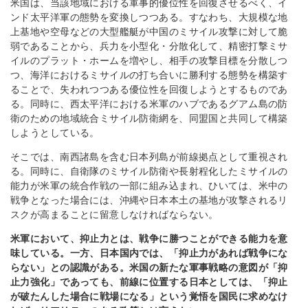
米国は、当該地域における軍事的優位性を回復させるべく、イ
ンド太平洋軍の態勢を変換しつつある。すなわち、大規模な地
上基地や空母などの大型艦艇が中国のミサイル攻撃に対して脆
弱であることから、兵力を小型化・分散化して、精密打撃ミサ
イルのプラット・ホームを増やし、相手の攻撃目標を分散しつ
つ、海洋におけるミサイルの打ち合いに勝利する態勢を構築す
ることで、失われつつある優位性を回復しようとするものであ
る。同時に、西太平洋における米軍のハブであるグアム島の防
衛のための地域統合ミサイル防衛網を、同盟国と共同して構築
しようとしている。
そこでは、南西諸島を含む日本列島が前線拠点として重視され
る。同時に、自衛隊のミサイル防衛や長射程化したミサイルの
能力が米軍の統合作戦の一部に組み込まれ、ひいては、米中の
戦争となった場合には、沖縄や日本本土の基地が攻撃されるリ
スクが高まることに留意しなければならない。
米軍において、抑止力とは、戦争に勝つことができる能力を意
味している。一方、日本国内では、「抑止力があれば戦争にな
らない」との認識がある。米国の新たな軍事戦略の意図が「抑
止力強化」であっても、前線に位置する日本としては、「抑止
が破たんした場合に戦場になる」という覚悟を国民に求めなけ