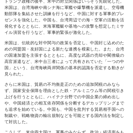
トランプ政権の後半、米中の対立関係はいっそう先鋭化した。
米国は、台湾海峡や南シナ海に軍艦や爆撃機を派遣し、空母機
動部隊を集結させた訓練を行うなど、中国に対する軍事的プレ
ゼンスを強化した。中国も、台湾周辺での海・空軍の活動を活
発化するとともに、米海軍艦艇や基地への攻撃を想定したミサ
イル演習を行うなど、軍事的緊張が激化した。
米国は、伝統的な対中関与の政策を否定し、中国封じ込めのた
めの同盟国・友好国による新たな連携を模索した。また、台湾
の国連加盟を主張するとともに、高度な武器の売却や閣僚級の
高官派遣など、米中台三者によって共有されていた「一つの中
国」という、台湾海峡両岸関係の基本的認識を否定する動きが
見られた。
さらに米国は、貿易の不均衡是正のための追加関税のみなら
ず、国家安全保障を理由とした鉄・アルミニウム等の関税引き
上げを行うとともに、ハイテク分野での中国企業の締め出し
や、中国経済との相互依存関係を分断するデカップリングまで
も追求を始めている。中国も、中国を批判する貿易相手国への
制裁や、戦略物資の輸出規制などを可能とする国内法を制定し
て対抗した。
こうして、米中両大国は、軍事のみならず、政治・経済面をも