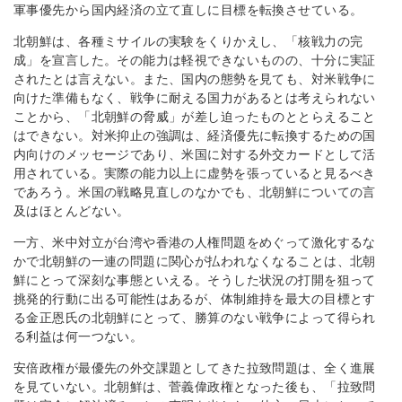
軍事優先から国内経済の立て直しに目標を転換させている。
北朝鮮は、各種ミサイルの実験をくりかえし、「核戦力の完
成」を宣言した。その能力は軽視できないものの、十分に実証
されたとは言えない。また、国内の態勢を見ても、対米戦争に
向けた準備もなく、戦争に耐える国力があるとは考えられない
ことから、「北朝鮮の脅威」が差し迫ったものととらえること
はできない。対米抑止の強調は、経済優先に転換するための国
内向けのメッセージであり、米国に対する外交カードとして活
用されている。実際の能力以上に虚勢を張っていると見るべき
であろう。米国の戦略見直しのなかでも、北朝鮮についての言
及はほとんどない。
一方、米中対立が台湾や香港の人権問題をめぐって激化するな
かで北朝鮮の一連の問題に関心が払われなくなることは、北朝
鮮にとって深刻な事態といえる。そうした状況の打開を狙って
挑発的行動に出る可能性はあるが、体制維持を最大の目標とす
る金正恩氏の北朝鮮にとって、勝算のない戦争によって得られ
る利益は何一つない。
安倍政権が最優先の外交課題としてきた拉致問題は、全く進展
を見ていない。北朝鮮は、菅義偉政権となった後も、「拉致問