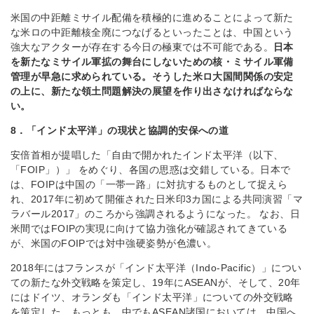
米国の中距離ミサイル配備を積極的に進めることによって新た
な米ロの中距離核全廃につなげるといったことは、中国という
強大なアクターが存在する今日の極東では不可能である。
日本
を新たなミサイル軍拡の舞台にしないための核・ミサイル軍備
管理が早急に求められている。そうした米ロ大国間関係の安定
の上に、新たな領土問題解決の展望を作り出さなければならな
い。
8．「インド太平洋」の現状と協調的安保への道
安倍首相が提唱した「自由で開かれたインド太平洋（以下、
「FOIP」）」 をめぐり、各国の思惑は交錯している。日本で
は、FOIPは中国の「一帯一路」に対抗するものとして捉えら
れ、2017年に初めて開催された日米印3カ国による共同演習「マ
ラバール2017」のころから強調されるようになった。 なお、日
米間ではFOIPの実現に向けて協力強化が確認されてきている
が、米国のFOIPでは対中強硬姿勢が色濃い。
2018年にはフランスが「インド太平洋（Indo-Pacific）」につい
ての新たな外交戦略を策定し、19年にASEANが、そして、20年
にはドイツ、オランダも「インド太平洋」についての外交戦略
を策定した。もっとも、中でもASEAN諸国においては、中国へ