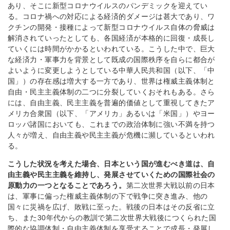
あり、そこに新型コロナウイルスのパンデミックを迎えてい
る。コロナ禍への対応による経済的ダメージは甚大であり、ワ
クチンの開発・接種によって新型コロナウイルス自体の脅威は
解消されていったとしても、各国経済が本格的に回復・成長し
ていくには時間がかかるといわれている。こうした中で、巨大
な経済力・軍事力を背景として既成の国際秩序を自らに都合が
よいように変更しようとしている中華人民共和国（以下、「中
国」）の存在感は増大する一方であり、世界は権威主義体制と
自由・民主主義体制の二つに分裂していくおそれもある。さら
には、自由主義、民主主義を普遍的価値として重視してきたア
メリカ合衆国（以下、「アメリカ」あるいは「米国」）やヨー
ロッパ諸国においても、これまでの政治体制に強い不満を持つ
人々が増え、自由主義や民主主義が危機に瀕しているといわれ
る。
こうした状況を考えた場合、日本という国が進むべき道は、自
由主義や民主主義を維持し、発展させていくための国際社会の
原動力の一つとなることであろう。
第二次世界大戦以前の日本
は、軍事に偏った権威主義体制の下で戦争に突き進み、他の
国々に災禍を広げ、敗戦に至った。戦後の日本はその反省に立
ち、また30年代からの教訓で第二次世界大戦後につくられた国
際的な協調体制・自由主義体制を享受することで成長・発展し