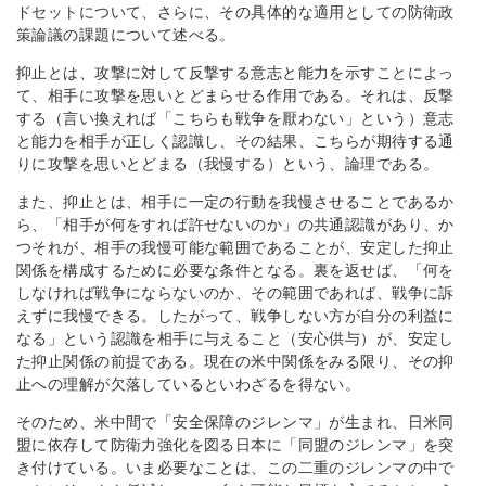
ドセットについて、さらに、その具体的な適用としての防衛政
策論議の課題について述べる。
抑止とは、攻撃に対して反撃する意志と能力を示すことによっ
て、相手に攻撃を思いとどまらせる作用である。それは、反撃
する（言い換えれば「こちらも戦争を厭わない」という）意志
と能力を相手が正しく認識し、その結果、こちらが期待する通
りに攻撃を思いとどまる（我慢する）という、論理である。
また、抑止とは、相手に一定の行動を我慢させることであるか
ら、「相手が何をすれば許せないのか」の共通認識があり、か
つそれが、相手の我慢可能な範囲であることが、安定した抑止
関係を構成するために必要な条件となる。裏を返せば、「何を
しなければ戦争にならないのか、その範囲であれば、戦争に訴
えずに我慢できる。したがって、戦争しない方が自分の利益に
なる」という認識を相手に与えること（安心供与）が、安定し
た抑止関係の前提である。現在の米中関係をみる限り、その抑
止への理解が欠落しているといわざるを得ない。
そのため、米中間で「安全保障のジレンマ」が生まれ、日米同
盟に依存して防衛力強化を図る日本に「同盟のジレンマ」を突
き付けている。いま必要なことは、この二重のジレンマの中で