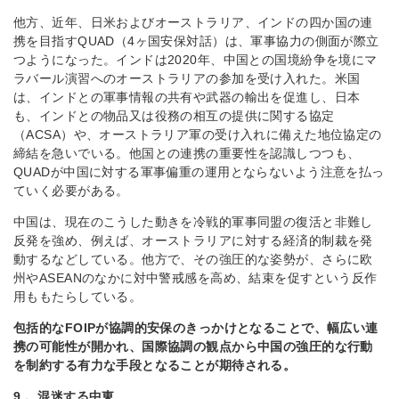
他方、近年、日米およびオーストラリア、インドの四か国の連
携を目指すQUAD（4ヶ国安保対話）は、軍事協力の側面が際立
つようになった。インドは2020年、中国との国境紛争を境にマ
ラバール演習へのオーストラリアの参加を受け入れた。米国
は、インドとの軍事情報の共有や武器の輸出を促進し、日本
も、インドとの物品又は役務の相互の提供に関する協定
（ACSA）や、オーストラリア軍の受け入れに備えた地位協定の
締結を急いでいる。他国との連携の重要性を認識しつつも、
QUADが中国に対する軍事偏重の運用とならないよう注意を払っ
ていく必要がある。
中国は、現在のこうした動きを冷戦的軍事同盟の復活と非難し
反発を強め、例えば、オーストラリアに対する経済的制裁を発
動するなどしている。他方で、その強圧的な姿勢が、さらに欧
州やASEANのなかに対中警戒感を高め、結束を促すという反作
用ももたらしている。
包括的なFOIPが協調的安保のきっかけとなることで、幅広い連
携の可能性が開かれ、国際協調の観点から中国の強圧的な行動
を制約する有力な手段となることが期待される。
9． 混迷する中東