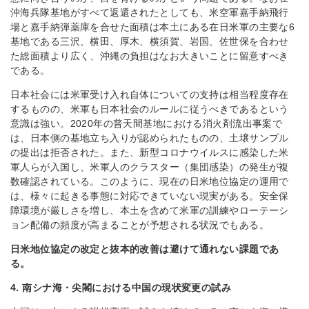
沖海兵隊基地がすべて返還されたとしても、米空軍嘉手納飛行
場と嘉手納弾薬庫を合せた面積は本土にある在日米軍の主要な6
基地である三沢、横田、厚木、横須賀、岩国、佐世保を合わせ
た総面積より広く、沖縄の負担はなお大きいことに留意すべき
である。
日本社会には米軍受け入れ自体についての支持は相当程度存在
するものの、米軍も日本社会のルールに従うべきであるという
意識は強い。2020年の普天間基地における消火剤流出事案で
は、日本側の基地立ち入りが認められたものの、土壌サンプル
の提出は拒否された。また、新型コロナウイルスに感染した米
軍人らが入国し、米軍人のクラスター（集団感染）の発生が複
数確認されている。このように、現在の日米地位協定の運用で
は、様々に起きる事態に対応できていない現実がある。安全保
障環境が厳しさを増し、本土を含めて米軍の訓練やローテーシ
ョン配備の頻度が高まることが予想される状況でもある。
日米地位協定の改定と抜本的改善は避けて通れない課題であ
る。
4. 南シナ海・尖閣における中国の現状変更の試み