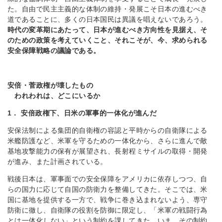
た。自由で民主主義的な体制の維持・発展こそ日本の進むべき
道であることに、多くの日本国民は異議を唱えないであろう。
時代の変革期にあたって、日本が進むべき方向性を見据え、そ
のための政策を考えていくこと、それこそが、今、求められる
安全保障戦略の議論である。
安倍・菅政権が壊したもの
われわれは、どこにいるか
1． 安倍政権下、日米の軍事的一体化が進んだ
安保法制による集団的自衛権の容認と平時からの自衛隊による
米艦防護など、米軍を守るための一体化から、さらに進んで敵
基地攻撃能力の保有が展望され、長射程ミサイルの取得・開発
が進み、また計画されている。
戦後日本は、軍事面での安全保障をアメリカに依存しつつ、自
らの国力に応じて自国の防衛力を整備してきた。そこでは、米
国に基地を提供する一方で、戦争に巻き込まれないよう、専守
防衛に徹し、自衛隊の役割を防御に限定し、「米軍の戦闘行為
とは一体化しない」という制約を課してきた。いま、その制約