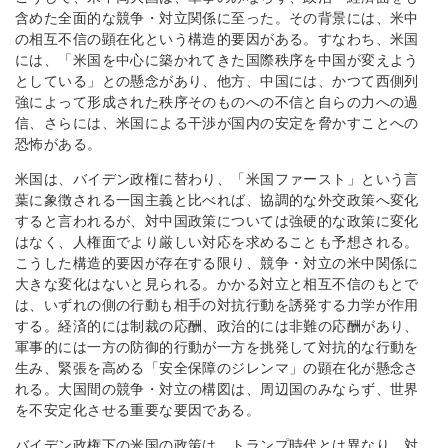
含めた全面的な競争・対立関係に至った。その背景には、米中
の相互不信の顕在化という構造的要因がある。すなわち、米国
には、「米国を中心に築かれてきた国際秩序を中国が変えよう
としている」との懸念があり、他方、中国には、かつて西側列
強によって形成された秩序そのものへの不信と自らの力への過
信、さらには、米国による干渉が国内の安定を脅かすことへの
恐怖がある。
米国は、バイデン政権に替わり、「米国ファースト」という言
葉に象徴される一国主義と比べれば、協調的な外交政策へ変化
すると言われるが、対中国政策については強硬的な政策に変化
はなく、人権面でより厳しい対応を求めることも予想される。
こうした構造的要因が存在する限り、競争・対立の米中関係に
大きな変化はないと見られる。かかる対立と相互不信のもとで
は、いずれの側の行動も相手の対抗行動を誘発する力学が作用
する。経済的には制裁の応酬、政治的には非難の応酬があり、
軍事的には一方の防御的行動が一方を挑発して対抗的な行動を
生み、緊張を高める「安全保障のジレンマ」の顕在化が懸念さ
れる。大国間の競争・対立の構図は、周辺国のみならず、世界
を不安定化させる重要な要因である。
バイデン政権下の米国の政策は、トランプ時代とは異なり、対