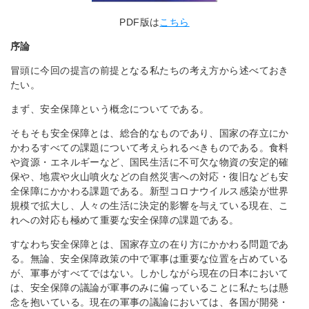
PDF版は
こちら
序論
冒頭に今回の提言の前提となる私たちの考え方から述べておき
たい。
まず、安全保障という概念についてである。
そもそも安全保障とは、総合的なものであり、国家の存立にか
かわるすべての課題について考えられるべきものである。食料
や資源・エネルギーなど、国民生活に不可欠な物資の安定的確
保や、地震や火山噴火などの自然災害への対応・復旧なども安
全保障にかかわる課題である。新型コロナウイルス感染が世界
規模で拡大し、人々の生活に決定的影響を与えている現在、こ
れへの対応も極めて重要な安全保障の課題である。
すなわち安全保障とは、国家存立の在り方にかかわる問題であ
る。無論、安全保障政策の中で軍事は重要な位置を占めている
が、軍事がすべてではない。しかしながら現在の日本において
は、安全保障の議論が軍事のみに偏っていることに私たちは懸
念を抱いている。現在の軍事の議論においては、各国が開発・