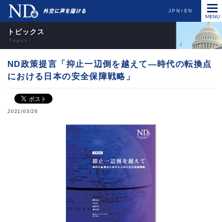
JPN
EN
トピックス
ND政策提言「抑止一辺倒を越えて―時代の転換点
における日本の安全保障戦略」
2021/03/26