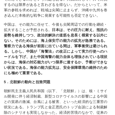
するのは限界があると言わざるを得ない。だからといって、米
軍の参戦を求めれば、戦域は尖閣に止まらず、沖縄や九州を巻
き込んだ本格的な戦争に発展する可能性も否定できない。
中国は、その能力に任せて、今後も尖閣周辺での行動を継続・
拡大することが予想される。
日本は、その圧力に耐え、抵抗の
姿勢を維持しつつ、政治的解決の道筋を息長く模索する以外に
ない。そのためには、海上保安庁の能力の拡充が急務である。
警察力である海保が前面に出ている間は、軍事衝突は避けられ
る。しかし、中国が「海警法」の改正によって実力行使へのハ
ードルを下げ、また中国海警の能力自体も増強されている現状
からは、海保の
対応能力がいつ限界に達するか、予断ができな
い状況である。海保の能力拡充は、安全保障環境の維持のため
にも極めて重要である。
5．北朝鮮の動向と拉致問題
朝鮮民主主義人民共和国（以下、「北朝鮮」）は、核・ミサイ
ル開発に伴う経済制裁、新型コロナウイルスの影響による中国
との貿易の激減、台風による被害、といった経済的な三重苦の
状況にある。トランプ氏と金正恩氏のトップ会談による制裁解
除のシナリオも実現しなかった。経済的苦境のなかで、従来の