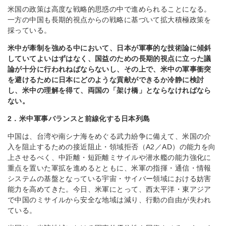
米国の政策は高度な戦略的思惑の中で進められることになる。
一方の中国も長期的視点からの戦略に基づいて拡大積極政策を
採っている。
米中が牽制を強める中において、日本が軍事的な技術論に傾斜
していてよいはずはなく、国益のための長期的視点に立った議
論が十分に行われねばならないし、その上で、米中の軍事衝突
を避けるために日本にどのような貢献ができるか冷静に検討
し、米中の理解を得て、両国の「架け橋」とならなければなら
ない。
2．米中軍事バランスと前線化する日本列島
中国は、台湾や南シナ海をめぐる武力紛争に備えて、米国の介
入を阻止するための接近阻止・領域拒否（A2／AD）の能力を向
上させるべく、中距離・短距離ミサイルや潜水艦の能力強化に
重点を置いた軍拡を進めるとともに、米軍の指揮・通信・情報
システムの基盤となっている宇宙・サイバー領域における妨害
能力を高めてきた。今日、米軍にとって、西太平洋・東アジア
で中国のミサイルから安全な地域は減り、行動の自由が失われ
ている。