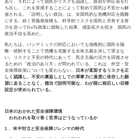
あり、それによって国民がリスクを認識し、政府が対応策を打
ち出し、これを実感することによって初めて国民は不安から解
放される。「説明しない政治」は、全国民的な危機対応を困難
にする。続く菅義偉政権も、科学的リスクを国民と共有する努
力を怠ってGoTo政策に固執した結果、感染拡大を招き、国民の
政治不信を高めた。
私たちは、パンデミックの対応においても強権的に国民を隔
離・統制することで危機を克服する全体主義を決して望まな
い。リスクと不安の時代にあって、民主主義の活力を回復させ
るための「政治のあり方」が問われている。これは、外交・安
全保障政策についても変わらない。
日本が直面するリスクを正
しく認識し、不安の裏返しとしての軍事力に過度に依存した願
望に走ることなく、穏当で説明可能な、わが国に相応しい目標
設定が求められている。
日本のおかれた安全保障環境
われわれを取り巻く世界はどうなっているか
1． 米中対立と安全保障ジレンマの時代