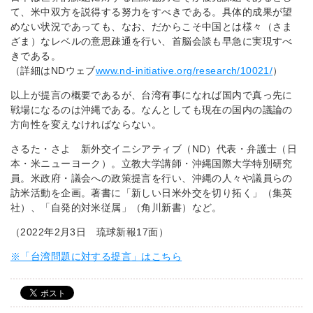
て、米中双方を説得する努力をすべきである。具体的成果が望
めない状況であっても、なお、だからこそ中国とは様々（さま
ざま）なレベルの意思疎通を行い、首脳会談も早急に実現すべ
きである。
（詳細はNDウェブ
www.nd-initiative.org/research/10021/
）
以上が提言の概要であるが、台湾有事になれば国内で真っ先に
戦場になるのは沖縄である。なんとしても現在の国内の議論の
方向性を変えなければならない。
さるた・さよ 新外交イニシアティブ（ND）代表・弁護士（日
本・米ニューヨーク）。立教大学講師・沖縄国際大学特別研究
員。米政府・議会への政策提言を行い、沖縄の人々や議員らの
訪米活動を企画。著書に「新しい日米外交を切り拓く」（集英
社）、「自発的対米従属」（角川新書）など。
（2022年2月3日 琉球新報17面）
※「台湾問題に対する提言」はこちら