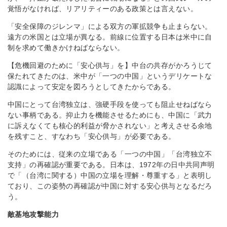
覚悟がなければ、リアリティーのある政策とは言えない。
「安全保障のジレンマ」による双方の軍拡競争も止まらない。
遠方の米国とは立場が異なる。前線に位置する日本は米中に自
制を求めて働きかけねばならない。
【危機回避のために「安心供与」を】中台の共存がかろうじて
保たれてきたのは、米中が「一つの中国」というデリケートな
認識によって安定を図ろうとしてきたからである。
中国にとって台湾独立は、強硬手段を使っても阻止せねばなら
ない事柄である。抑止力を機能させるためにも、中国に「武力
に訴えなくても核心的利益が脅かされない」と考えさせる余地
を残すこと、すなわち「安心供与」が必要である。
そのためには、従来の立場である「一つの中国」「台湾独立不
支持」の再確認が重要である。日本は、1972年の日中共同声明
で「（台湾に関する）中国の立場を理解・尊重する」と表明し
ており、この姿勢の再確認が中国に対する安心供与となるだろ
う。
敵基地攻撃能力