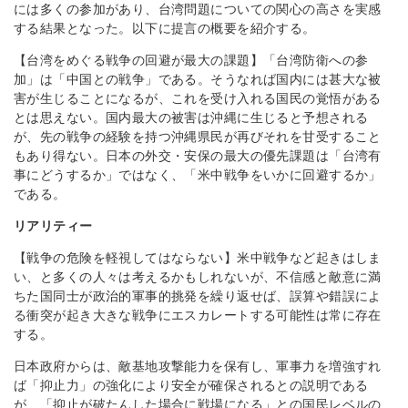
には多くの参加があり、台湾問題についての関心の高さを実感
する結果となった。以下に提言の概要を紹介する。
【台湾をめぐる戦争の回避が最大の課題】「台湾防衛への参
加」は「中国との戦争」である。そうなれば国内には甚大な被
害が生じることになるが、これを受け入れる国民の覚悟がある
とは思えない。国内最大の被害は沖縄に生じると予想される
が、先の戦争の経験を持つ沖縄県民が再びそれを甘受すること
もあり得ない。日本の外交・安保の最大の優先課題は「台湾有
事にどうするか」ではなく、「米中戦争をいかに回避するか」
である。
リアリティー
【戦争の危険を軽視してはならない】米中戦争など起きはしま
い、と多くの人々は考えるかもしれないが、不信感と敵意に満
ちた国同士が政治的軍事的挑発を繰り返せば、誤算や錯誤によ
る衝突が起き大きな戦争にエスカレートする可能性は常に存在
する。
日本政府からは、敵基地攻撃能力を保有し、軍事力を増強すれ
ば「抑止力」の強化により安全が確保されるとの説明である
が、「抑止が破たんした場合に戦場になる」との国民レベルの