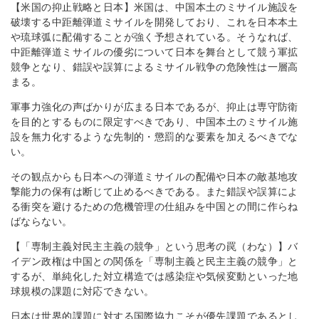
【米国の抑止戦略と日本】米国は、中国本土のミサイル施設を
破壊する中距離弾道ミサイルを開発しており、これを日本本土
や琉球弧に配備することが強く予想されている。そうなれば、
中距離弾道ミサイルの優劣について日本を舞台として競う軍拡
競争となり、錯誤や誤算によるミサイル戦争の危険性は一層高
まる。
軍事力強化の声ばかりが広まる日本であるが、抑止は専守防衛
を目的とするものに限定すべきであり、中国本土のミサイル施
設を無力化するような先制的・懲罰的な要素を加えるべきでな
い。
その観点からも日本への弾道ミサイルの配備や日本の敵基地攻
撃能力の保有は断じて止めるべきである。また錯誤や誤算によ
る衝突を避けるための危機管理の仕組みを中国との間に作らね
ばならない。
【「専制主義対民主主義の競争」という思考の罠（わな）】バ
イデン政権は中国との関係を「専制主義と民主主義の競争」と
するが、単純化した対立構造では感染症や気候変動といった地
球規模の課題に対応できない。
日本は世界的課題に対する国際協力こそが優先課題であるとし