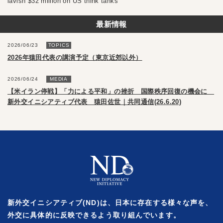
lavish $32 million on US think tanks
最新情報
2026/06/23
TOPICS
2026年猿田代表の講演予定（東京近郊以外）
2026/06/24
MEDIA
【米イラン停戦】「力による平和」の挫折 国際秩序回復の機会に
新外交イニシアティブ代表 猿田佐世｜共同通信(26.6.20)
新外交イニシアティブ(ND)は、日本に存在する様々な声を、
外交に具体的に反映できるよう取り組んでいます。