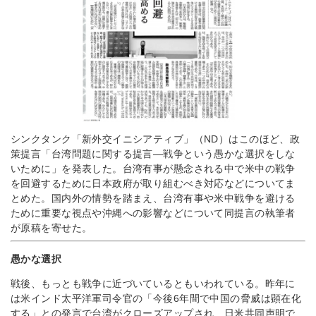
シンクタンク「新外交イニシアティブ」（ND）はこのほど、政
策提言「台湾問題に関する提言―戦争という愚かな選択をしな
いために」を発表した。台湾有事が懸念される中で米中の戦争
を回避するために日本政府が取り組むべき対応などについてま
とめた。国内外の情勢を踏まえ、台湾有事や米中戦争を避ける
ために重要な視点や沖縄への影響などについて同提言の執筆者
が原稿を寄せた。
愚かな選択
戦後、もっとも戦争に近づいているともいわれている。昨年に
は米インド太平洋軍司令官の「今後6年間で中国の脅威は顕在化
する」との発言で台湾がクローズアップされ、日米共同声明で