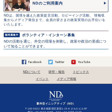
NDのご利用案内
NDは、国境を越えた政策提言活動、ロビーイング活動、 情報収
集からメディア発信まで、会員の皆さまの政策実現のお手伝いを
いたします。
ボランティア・インターン募集
随時募集中
NDの活動を通じ、外交の現場を体験し、政策や政治の形成につ
いて知ることができます。
Facebook
Twitter
YouTube
NDについて
研究・報告
トピックス
イベント
メディア情報
新外交イニシアティブ（ND）
〒160-0022 東京都新宿区新宿1-15-9 さわだビル5F