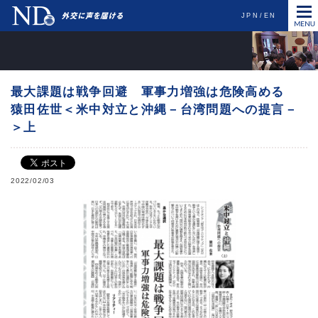
JPN
EN
最大課題は戦争回避 軍事力増強は危険高める
猿田佐世＜米中対立と沖縄－台湾問題への提言－
＞上
2022/02/03