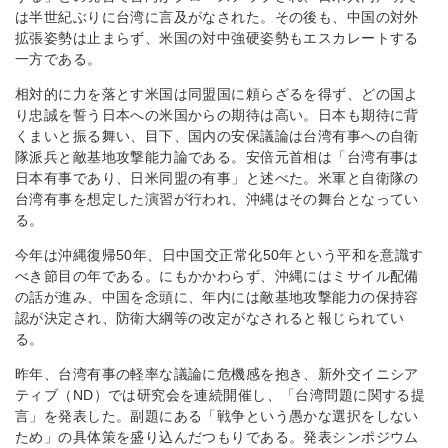
は半世紀ぶりに台湾に言及がなされた。その後も、中国の対外
拡張姿勢は止まらず、米国の対中強硬姿勢もエスカレートする
一方である。
相対的に力を落とす米国は同盟国に頼らざるを得ず、どの国よ
り忠誠を誓う日本への米国からの期待は高い。日本も期待に背
くまいと振る舞い、目下、国内の安保議論は台湾有事への自衛
隊派兵と敵基地攻撃能力論である。安倍元首相は「台湾有事は
日本有事であり、日米同盟の有事」と述べた。米軍と自衛隊の
台湾有事を想定した演習が行われ、沖縄はその舞台となってい
る。
今年は沖縄復帰50年、日中国交正常化50年という平和を意識す
べき節目の年である。にもかかわらず、沖縄にはミサイル配備
の話が進み、中国を念頭に、年内には敵基地攻撃能力の保持容
認が決定され、防衛大綱等の改定がなされると報じられてい
る。
昨年、台湾有事の軽率な議論に危機感を抱き、新外交イニシア
ティブ（ND）では研究会を連続開催し、「台湾問題に関する提
言」を発表した。副題にある「戦争という愚かな選択をしない
ため」の具体策を盛り込んだつもりである。発表シンポジウム