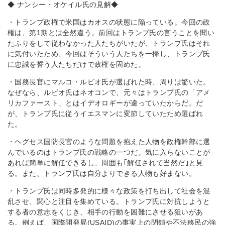
◆ ナンシー・オケイル氏の見解◆
・トランプ政権で米国はカオスの状態に陥っている。今回の政
権は、第1期とは全然違う。前回はトランプ氏の言うことを聞い
たふりをして従わなかった人たちがいたが、トランプ氏はそれ
に気付いたため、今回はそういう人たちを一掃し、トランプ氏
に忠誠を誓う人たちだけで政権を固めた。
・国務長官にマルコ・ルビオ氏が選ばれた時、周りは驚いた。
なぜなら、ルビオ氏はネオコンで、元々はトランプ氏の「アメ
リカファースト」とはイデオロギーが違っていたからだ。だ
が、トランプ氏に従うイエスマンに変節していたため選ばれ
た。
・ヘグセス国防長官のような問題を抱えた人物を政権幹部に選
んでいるのはトランプ氏の戦略の一つだ。気に入らないことが
あれば簡単に解任できるし、周囲も｢解任されて当然だ｣と見
る。また、トランプ氏は自分よりできる人物も好まない。
・トランプ氏は同時多発的に様々な政策を打ち出して社会を混
乱させ、関心と注目を集めている。トランプ氏に対抗しようと
する者の意志をくじき、相手の行動を困難にさせる狙いがあ
る。例えば、国際開発局(USAID)の事実上の閉鎖や不法移民の強