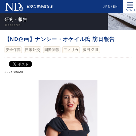
JPN
EN
研究・報告
【ND企画】ナンシー・オケイル氏 訪日報告
安全保障
日米外交
国際関係
アメリカ
猿田 佐世
2025/05/28