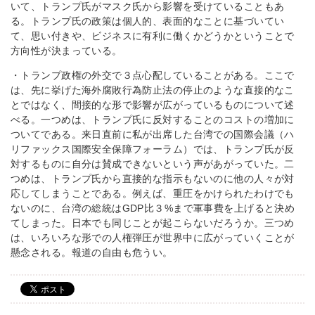
いて、トランプ氏がマスク氏から影響を受けていることもあ
る。トランプ氏の政策は個人的、表面的なことに基づいてい
て、思い付きや、ビジネスに有利に働くかどうかということで
方向性が決まっている。
・トランプ政権の外交で３点心配していることがある。ここで
は、先に挙げた海外腐敗行為防止法の停止のような直接的なこ
とではなく、間接的な形で影響が広がっているものについて述
べる。一つめは、トランプ氏に反対することのコストの増加に
ついてである。来日直前に私が出席した台湾での国際会議（ハ
リファックス国際安全保障フォーラム）では、トランプ氏が反
対するものに自分は賛成できないという声があがっていた。二
つめは、トランプ氏から直接的な指示もないのに他の人々が対
応してしまうことである。例えば、重圧をかけられたわけでも
ないのに、台湾の総統はGDP比３%まで軍事費を上げると決め
てしまった。日本でも同じことが起こらないだろうか。三つめ
は、いろいろな形での人権弾圧が世界中に広がっていくことが
懸念される。報道の自由も危うい。