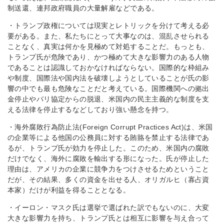
制送還、連邦政府職員の大量解雇などである。
・トランプ政権については現実とレトリックを分けて考える必
要がある。また、私たちにとって大事なのは、混乱させられる
ことなく、真実は何かを見極めて対処することだ。もっとも、
トランプ氏が危険であり、かつ極めて大きな影響力のある人物
であることは認識しておかなければならない。国際的な枠組み
や制度、国際法や国内法を破壊しようとしていることが氏の影
響の中でも最も危険なことだと考えている。国際機関への拠出
金停止やパリ協定からの脱退、米国内の民主主義的な制度を支
える法律を停止するなどしており強い懸念を持つ。
・海外腐敗行為防止法(Foreign Corrupt Practices Act)は、米国
の企業等による他国の公務員に対する賄賂を禁止する法律であ
るが、トランプ氏が効力を停止した。このため、米国内の腐敗
だけでなく、海外に腐敗を輸出する形になった。氏が停止した
理由は、アメリカの企業に競争力をつけさせるためということ
だが、その結果、多くの資金を出せる人、オリガルヒ（寡占資
本家）だけが利益を得ることとなる。
・イーロン・マスク氏は選挙で選ばれた訳でもないのに、大変
大きな影響力を持ち、トランプ氏とは相互に影響を与え合って