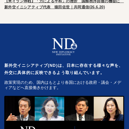
【米イラン停戦】「力による平和」の挫折 国際秩序回復の機会に
新外交イニシアティブ代表 猿田佐世｜共同通信(26.6.20)
新外交イニシアティブ(ND)は、日本に存在する様々な声を、
外交に具体的に反映できるよう取り組んでいます。
政策実現のため、国内はもとより各国における政府・議会・メデ
ィアなどへ直接働きかけます。