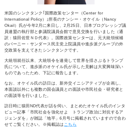
米国のシンクタンク｢国際政策センター（Center for
International Policy）｣所長のナンシー・オケイル（Nancy
Okail）氏が今年2月に来日し、2月25日、日本プログレッシブ議
員連盟の執行部と参議院議員会館で意見交換を行いました（通
訳：猿田佐世ＮＤ代表）。国際政策センターは、元大統領候補
のバーニー・サンダース民主党上院議員や進歩派グループの外
交政策を支えてきたシンクタンクです。
大統領就任以来、大統領令を連発して世界を揺さぶるトランプ
氏について、進歩派のオケイル氏が示した見解は大変興味深い
ものであったため、下記に報告します。
なお、オケイル氏の訪日は、新外交イニシアティブが企画し、
本面談以外にも複数の国会議員との面談や市民社会・研究者と
の面談等を行いました。
訪日時に猿田ND代表が話を伺い、まとめたオケイル氏のインタ
ビュー記事「市民社会を強化せよ トランプ政治に対抗するア
ジェンダを」が雑誌「地平」6月号に掲載されていますので合わ
せてご覧ください。※掲載誌は
こちら