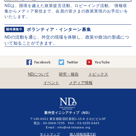
NDは、国境を越えた政策提言活動、ロビーイング活動、 情報収
集からメディア発信まで、会員の皆さまの政策実現のお手伝いを
いたします。
ボランティア・インターン募集
随時募集中
NDの活動を通じ、外交の現場を体験し、政策や政治の形成につ
いて知ることができます。
Facebook
Twitter
YouTube
NDについて
研究・報告
トピックス
イベント
メディア情報
新外交イニシアティブ（ND）
〒160-0022 東京都新宿区新宿1-15-9 さわだビル5F
電話：03-3948-7255 FAX：03-3355-0445
Email：
サイトマップ
個人情報保護方針