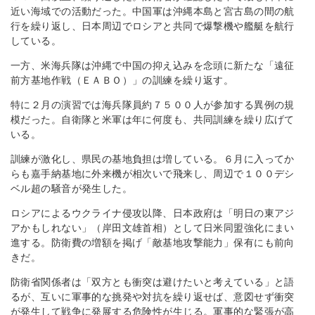
近い海域での活動だった。中国軍は沖縄本島と宮古島の間の航
行を繰り返し、日本周辺でロシアと共同で爆撃機や艦艇を航行
している。
一方、米海兵隊は沖縄で中国の抑え込みを念頭に新たな「遠征
前方基地作戦（ＥＡＢＯ）」の訓練を繰り返す。
特に２月の演習では海兵隊員約７５００人が参加する異例の規
模だった。自衛隊と米軍は年に何度も、共同訓練を繰り広げて
いる。
訓練が激化し、県民の基地負担は増している。６月に入ってか
らも嘉手納基地に外来機が相次いで飛来し、周辺で１００デシ
ベル超の騒音が発生した。
ロシアによるウクライナ侵攻以降、日本政府は「明日の東アジ
アかもしれない」（岸田文雄首相）として日米同盟強化にまい
進する。防衛費の増額を掲げ「敵基地攻撃能力」保有にも前向
きだ。
防衛省関係者は「双方とも衝突は避けたいと考えている」と語
るが、互いに軍事的な挑発や対抗を繰り返せば、意図せず衝突
が発生して戦争に発展する危険性が生じる。軍事的な緊張が高