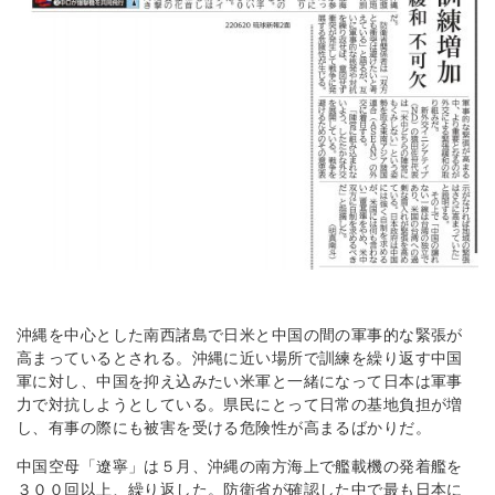
沖縄を中心とした南西諸島で日米と中国の間の軍事的な緊張が
高まっているとされる。沖縄に近い場所で訓練を繰り返す中国
軍に対し、中国を抑え込みたい米軍と一緒になって日本は軍事
力で対抗しようとしている。県民にとって日常の基地負担が増
し、有事の際にも被害を受ける危険性が高まるばかりだ。
中国空母「遼寧」は５月、沖縄の南方海上で艦載機の発着艦を
３００回以上、繰り返した。防衛省が確認した中で最も日本に