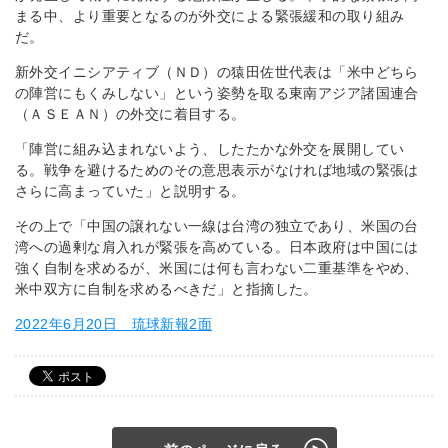
まる中、より重要となるのが外交による緊張緩和の取り組み
だ。
新外交イニシアティブ（ＮＤ）の猿田佐世代表は「米中どちら
の陣営にもくみしない」という姿勢を取る東南アジア諸国連合
（ＡＳＥＡＮ）の外交に着目する。
「陣営に組み込まれないよう、したたかな外交を展開してい
る。戦争を避けるためのその意思表示がなければ地域の緊張は
さらに高まっていた」と説明する。
その上で「中国の譲れない一線は台湾の独立であり、米国の台
湾への過剰な肩入れが緊張を高めている。日本政府は中国には
強く自制を求めるが、米国には何も言わない二重基準をやめ、
米中双方に自制を求めるべきだ」と指摘した。
2022年6月20日 琉球新報2面