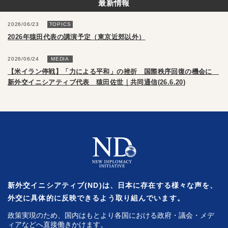
最新情報
2026/06/23
TOPICS
2026年猿田代表の講演予定（東京近郊以外）
2026/06/24
MEDIA
【米イラン停戦】「力による平和」の挫折 国際秩序回復の機会に
新外交イニシアティブ代表 猿田佐世｜共同通信(26.6.20)
新外交イニシアティブ(ND)は、日本に存在する様々な声を、
外交に具体的に反映できるよう取り組んでいます。
政策実現のため、国内はもとより各国における政府・議会・メデ
ィアなどへ直接働きかけます。