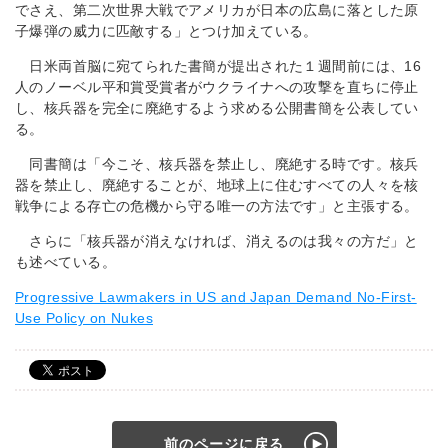
でさえ、第二次世界大戦でアメリカが日本の広島に落とした原
子爆弾の威力に匹敵する」とつけ加えている。
日米両首脳に宛てられた書簡が提出された１週間前には、16
人のノーベル平和賞受賞者がウクライナへの攻撃を直ちに停止
し、核兵器を完全に廃絶するよう求める公開書簡を公表してい
る。
同書簡は「今こそ、核兵器を禁止し、廃絶する時です。核兵
器を禁止し、廃絶することが、地球上に住むすべての人々を核
戦争による存亡の危機から守る唯一の方法です」と主張する。
さらに「核兵器が消えなければ、消えるのは我々の方だ」と
も述べている。
Progressive Lawmakers in US and Japan Demand No-First-
Use Policy on Nukes
前のページに戻る