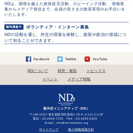
NDは、国境を越えた政策提言活動、ロビーイング活動、 情報収
集からメディア発信まで、会員の皆さまの政策実現のお手伝いを
いたします。
ボランティア・インターン募集
随時募集中
NDの活動を通じ、外交の現場を体験し、政策や政治の形成につ
いて知ることができます。
Facebook
Twitter
YouTube
NDについて
研究・報告
トピックス
イベント
メディア情報
新外交イニシアティブ（ND）
〒160-0022 東京都新宿区新宿1-15-9 さわだビル5F
電話：03-3948-7255 FAX：03-3355-0445
Email：
サイトマップ
個人情報保護方針