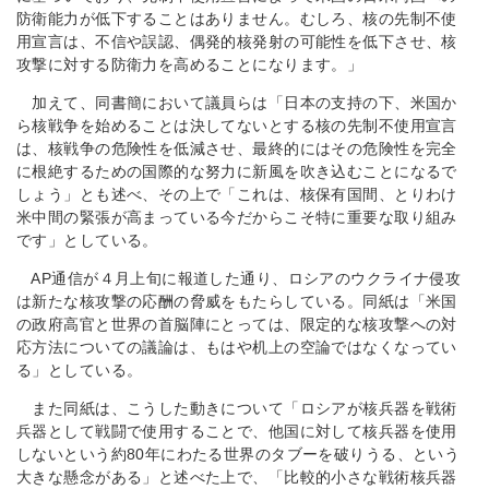
防衛能力が低下することはありません。むしろ、核の先制不使
用宣言は、不信や誤認、偶発的核発射の可能性を低下させ、核
攻撃に対する防衛力を高めることになります。」
加えて、同書簡において議員らは「日本の支持の下、米国か
ら核戦争を始めることは決してないとする核の先制不使用宣言
は、核戦争の危険性を低減させ、最終的にはその危険性を完全
に根絶するための国際的な努力に新風を吹き込むことになるで
しょう」とも述べ、その上で「これは、核保有国間、とりわけ
米中間の緊張が高まっている今だからこそ特に重要な取り組み
です」としている。
AP通信が４月上旬に報道した通り、ロシアのウクライナ侵攻
は新たな核攻撃の応酬の脅威をもたらしている。同紙は「米国
の政府高官と世界の首脳陣にとっては、限定的な核攻撃への対
応方法についての議論は、もはや机上の空論ではなくなってい
る」としている。
また同紙は、こうした動きについて「ロシアが核兵器を戦術
兵器として戦闘で使用することで、他国に対して核兵器を使用
しないという約80年にわたる世界のタブーを破りうる、という
大きな懸念がある」と述べた上で、「比較的小さな戦術核兵器