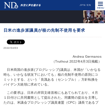
JPN
EN
日米の進歩派議員が核の先制不使用を要求
2022/04/03
Andrea Germanos
（Truthout 2022年4月3日掲載）
日米両国の進歩派(プログレッシブ)議員は、米国が「いかなる
時も、いかなる状況下においても」核の先制不使用の原則にコ
ミットとする、という「良識ある（センシブル）」方針転換を
バイデン大統領に求めている。
この要求は、日本の岸田文雄首相にもあてられており、４月
１日付けに共同書簡として提出された。同書簡の提出を主導し
たのは、米議会プログレッシブ議員連盟（CPC）議長であるプ