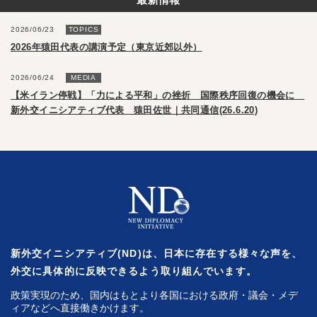
2026/06/23
TOPICS
2026年猿田代表の講演予定（東京近郊以外）
2026/06/24
MEDIA
【米イラン停戦】「力による平和」の挫折 国際秩序回復の機会に
新外交イニシアティブ代表 猿田佐世｜共同通信(26.6.20)
新外交イニシアティブ(ND)は、日本に存在する様々な声を、
外交に具体的に反映できるよう取り組んでいます。
政策実現のため、国内はもとより各国における政府・議会・メデ
ィアなどへ直接働きかけます。