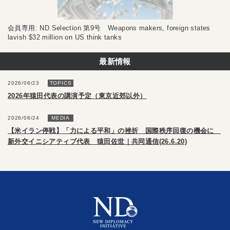
会員専用: ND Selection 第9号 Weapons makers, foreign states
lavish $32 million on US think tanks
最新情報
2026/06/23
TOPICS
2026年猿田代表の講演予定（東京近郊以外）
2026/06/24
MEDIA
【米イラン停戦】「力による平和」の挫折 国際秩序回復の機会に
新外交イニシアティブ代表 猿田佐世｜共同通信(26.6.20)