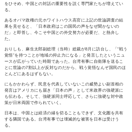
をひそめ、中国との対話の重要性を説く専門家たちが増えてい
る。
あるオバマ政権の元ホワイトハウス高官に上記の世論調査の結
果を見せると、「日本政府はこの国民の声をなぜ聞かないの
だ」と即答し、今こそ中国との外交努力が必要だ、と熱弁し
た。
おりしも、麻生太郎副総理（当時）総裁が8月に訪台し、「“戦う
覚悟”を持つことが地域の抑止力になる」と発言したというニュ
ースが広がっていた時期であった。台湾有事に自衛隊を送るこ
とに世論の7割以上が反対なのだから、戦う覚悟なんぞ国民のほ
とんどにあるはずもない。
にもかかわらず、民意を代表していないこの威勢よい副首相の
発言はアメリカにも届き「日本の声」として米政界の強硬派に
も伝わる。そして、強硬派同士呼応して、さらに強硬な対中政
策が日米両国で作られていく。
日本は、中国とは経済の縁を切ることもできず、文化圏を共有
する隣国である。台湾有事では壊滅的な被害を日本は受けう
る。