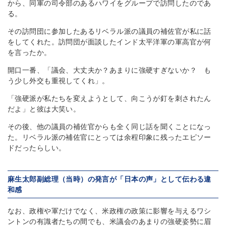
から、同軍の司令部のあるハワイをグループで訪問したのであ
る。
その訪問団に参加したあるリベラル派の議員の補佐官が私に話
をしてくれた。訪問団が面談したインド太平洋軍の軍高官が何
を言ったか。
開口一番、「議会、大丈夫か？あまりに強硬すぎないか？ も
う少し外交も重視してくれ」。
「強硬派が私たちを変えようとして、向こうが釘を刺されたん
だよ」と彼は大笑い。
その後、他の議員の補佐官からも全く同じ話を聞くことになっ
た。リベラル派の補佐官にとっては余程印象に残ったエピソー
ドだったらしい。
麻生太郎副総理（当時）の発言が「日本の声」として伝わる違
和感
なお、政権や軍だけでなく、米政権の政策に影響を与えるワシ
ントンの有識者たちの間でも、米議会のあまりの強硬姿勢に眉