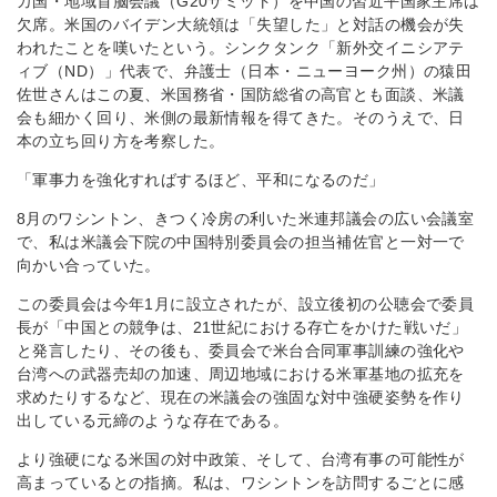
カ国・地域首脳会議（G20サミット）を中国の習近平国家主席は
欠席。米国のバイデン大統領は「失望した」と対話の機会が失
われたことを嘆いたという。シンクタンク「新外交イニシアテ
ィブ（ND）」代表で、弁護士（日本・ニューヨーク州）の猿田
佐世さんはこの夏、米国務省・国防総省の高官とも面談、米議
会も細かく回り、米側の最新情報を得てきた。そのうえで、日
本の立ち回り方を考察した。
「軍事力を強化すればするほど、平和になるのだ」
8月のワシントン、きつく冷房の利いた米連邦議会の広い会議室
で、私は米議会下院の中国特別委員会の担当補佐官と一対一で
向かい合っていた。
この委員会は今年1月に設立されたが、設立後初の公聴会で委員
長が「中国との競争は、21世紀における存亡をかけた戦いだ」
と発言したり、その後も、委員会で米台合同軍事訓練の強化や
台湾への武器売却の加速、周辺地域における米軍基地の拡充を
求めたりするなど、現在の米議会の強固な対中強硬姿勢を作り
出している元締のような存在である。
より強硬になる米国の対中政策、そして、台湾有事の可能性が
高まっているとの指摘。私は、ワシントンを訪問するごとに感