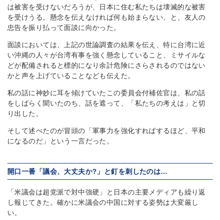
は被害を受けないだろうが、日本に住む私たちは壊滅的な被害
を受けうる。懸念を伝えなければ何も始まらない、と、友人の
忠告を振り払って面談に向かった。
面談においては、上記の世論調査の結果を伝え、特に台湾に近
い沖縄の人々が台湾有事を強く懸念していること、ミサイルな
どが配備されると標的になり余計危険にさらされるのではない
かと声を上げていることなども伝えた。
私の話に神妙に耳を傾けていたこの委員会付補佐官は、私の話
をしばらく聞いたのち、話を遮って、「私たちの考えは」と切
り出した。
そして述べたのが冒頭の「軍事力を強化すればするほど、平和
になるのだ」という一言だった。
開口一番「議会、大丈夫か?」と釘を刺したのは…
「米議会は超党派で対中強硬」と日本の主要メディアも繰り返
し報じてきた。確かに米議会の中国に対する姿勢は大変厳し
い。