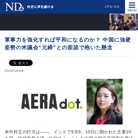
JPN
EN
軍事力を強化すれば平和になるのか？ 中国に強硬
姿勢の米議会“元締”との面談で抱いた懸念
2023/10/19
米中対立の行方は――。インドで9月9、10日に開かれた主要20