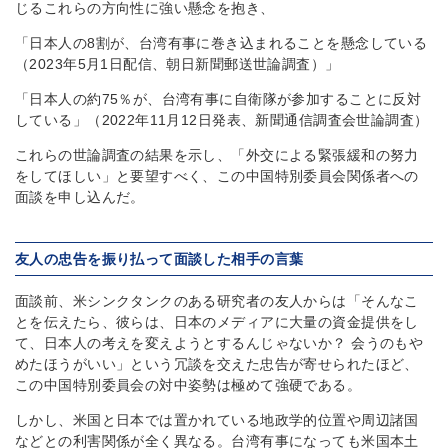
じるこれらの方向性に強い懸念を抱き、
「日本人の8割が、台湾有事に巻き込まれることを懸念している
（2023年5月1日配信、朝日新聞郵送世論調査）」
「日本人の約75％が、台湾有事に自衛隊が参加することに反対
している」（2022年11月12日発表、新聞通信調査会世論調査）
これらの世論調査の結果を示し、「外交による緊張緩和の努力
をしてほしい」と要望すべく、この中国特別委員会関係者への
面談を申し込んだ。
友人の忠告を振り払って面談した相手の言葉
面談前、米シンクタンクのある研究者の友人からは「そんなこ
とを伝えたら、彼らは、日本のメディアに大量の資金提供をし
て、日本人の考えを変えようとするんじゃないか？ 会うのもや
めたほうがいい」という冗談を交えた忠告が寄せられたほど、
この中国特別委員会の対中姿勢は極めて強硬である。
しかし、米国と日本では置かれている地政学的位置や周辺諸国
などとの利害関係が全く異なる。台湾有事になっても米国本土