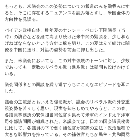
もっとも、米議会のこの姿勢についての報道のみを鵜吞みにす
ると、そこに存在するニュアンスを読み落とすし、米国全体の
方向性を見誤る。
バイデン政権自体、昨年夏のナンシー・ペロシ下院議長（当
時）の訪台などを経て高まり続けた米中間の緊張を、少し和ら
げねばならないという方針に舵を切り、この夏は立て続けに閣
僚を中国に送り、対話の姿勢を前面に押し出した。
また、米議会においても、この対中強硬のトーンに対し、少数
であっても一定数のリベラル派（進歩派）は疑問も投げかけて
いる。
議会関係者との面談を繰り返すうちにこんなエピソードを耳に
した。
議会の主流派ともいえる強硬派が、議会のリベラル派の外交重
視姿勢を苦々しく思い、現実を知らしめてやろうと、この春、
各議員事務所の安保担当補佐官を集めて米軍のインド太平洋軍
司令部訪問団が組織された。米議会では、日本の国会議員秘書
に比して、各議員の下で働く補佐官が実際の立法・政治過程で
大きな影響力を持っている。その補佐官たちが民主・共和両党