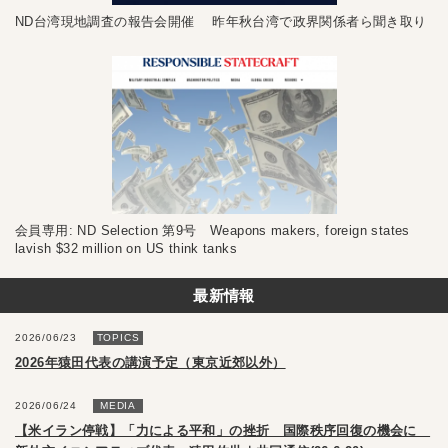
ND台湾現地調査の報告会開催 昨年秋台湾で政界関係者ら聞き取り
会員専用: ND Selection 第9号 Weapons makers, foreign states
lavish $32 million on US think tanks
最新情報
2026/06/23
TOPICS
2026年猿田代表の講演予定（東京近郊以外）
2026/06/24
MEDIA
【米イラン停戦】「力による平和」の挫折 国際秩序回復の機会に