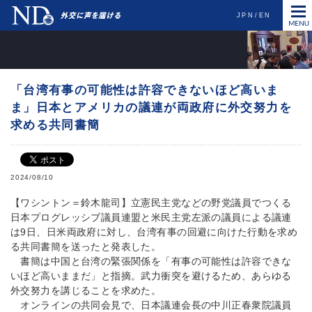
JPN
EN
「台湾有事の可能性は許容できないほど高いま
ま」日本とアメリカの議連が両政府に外交努力を
求める共同書簡
2024/08/10
【ワシントン＝鈴木龍司】立憲民主党などの野党議員でつくる
日本プログレッシブ議員連盟と米民主党左派の議員による議連
は9日、日米両政府に対し、台湾有事の回避に向けた行動を求め
る共同書簡を送ったと発表した。
書簡は中国と台湾の緊張関係を「有事の可能性は許容できな
いほど高いままだ」と指摘。武力衝突を避けるため、あらゆる
外交努力を講じることを求めた。
オンラインの共同会見で、日本議連会長の中川正春衆院議員