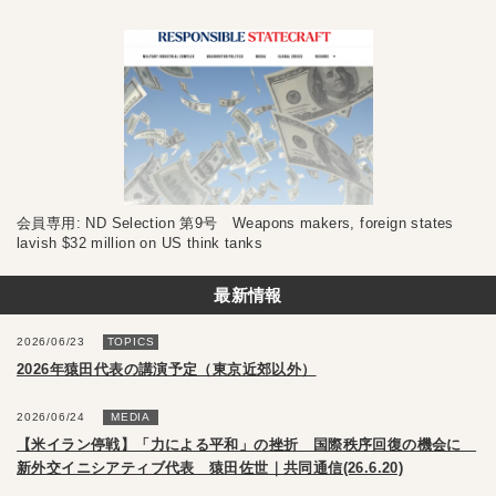
会員専用: ND Selection 第9号 Weapons makers, foreign states
lavish $32 million on US think tanks
最新情報
2026/06/23
TOPICS
2026年猿田代表の講演予定（東京近郊以外）
2026/06/24
MEDIA
【米イラン停戦】「力による平和」の挫折 国際秩序回復の機会に
新外交イニシアティブ代表 猿田佐世｜共同通信(26.6.20)