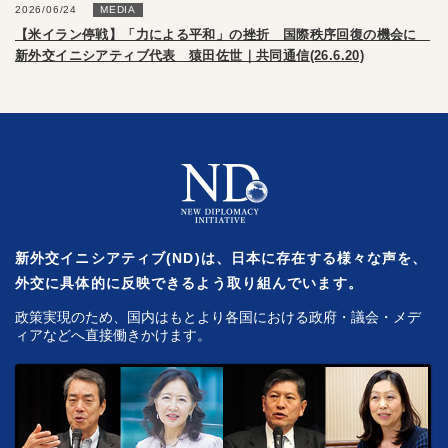
2026/06/24
MEDIA
【米イラン停戦】「力による平和」の挫折 国際秩序回復の機会に
新外交イニシアティブ代表 猿田佐世｜共同通信(26.6.20)
新外交イニシアティブ(ND)は、日本に存在する様々な声を、
外交に具体的に反映できるよう取り組んでいます。
政策実現のため、国内はもとより各国における政府・議会・メデ
ィアなどへ直接働きかけます。