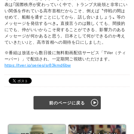
表は｢国際秩序が変わっていく中で、トランプ大統領と非常にい
い関係を作れている高市首相だからこそ、例えば〝停戦の間は
せめて、船舶を通すことにしてから、話し合いましょう〟等の
メッセージを発信するべき
。
直接言うのは難しくても、間接的
にでも、仲がいいからこそ発することができる、影響力のある
メッセージが何かあると思う。日本として何ができるのか考え
ていきたい｣と、高市首相への期待を口にしました。
※番組は放送から数日後に無料動画配信サービス「TVer（ティ
ーバー）
」で配信され、一定期間ご視聴いただけます。
https://tver.jp/series/sr83kmd6bw
前のページに戻る