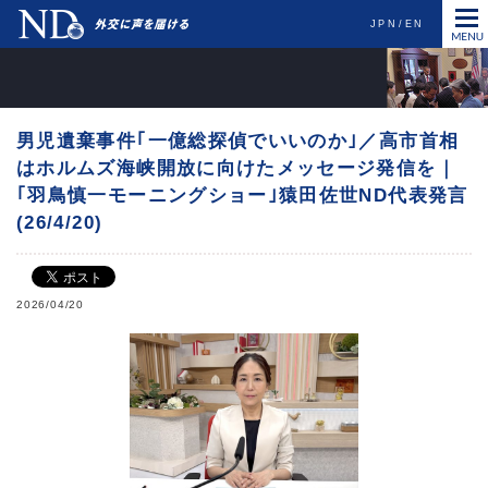
JPN
EN
男児遺棄事件｢一億総探偵でいいのか｣／高市首相
はホルムズ海峡開放に向けたメッセージ発信を｜
｢羽鳥慎一モーニングショー｣猿田佐世ND代表発言
(26/4/20)
2026/04/20