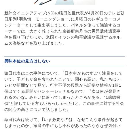
新外交イニシアティブ(ND)の猿田佐世代表が4月20日のテレビ朝
日系列｢羽鳥慎一モーニングショー｣に月曜日のレギュラーコメ
ンテーターとして生出演しました。パネルを使って議論するコ
ーナーでは、大きく報じられた京都府南丹市の男児遺体遺棄事
件を掘り下げたほか、米国とイランの和平協議や混迷するホル
ムズ海峡などを取り上げました。
興味本位の見方はしない
猿田代表はこの事件について、｢日本中がものすごく注目をして
いて、子どもが命を奪われたことで、関心も高い。私たちはテ
レビや新聞などで見て、行方不明の段階から証拠や情報が1個1
個出てくる展開がセンセーショナルなので、〝次は何が発見さ
れるのかな〟みたいに追ってしまったところがある。“1億総探
偵”と評している方もいらっしゃった｣と、この事件に対する社会
の関心の高さについて話しました。
猿田代表は続けて、｢いま必要なのは、なぜこんな事件が起きて
しまったのか、家庭の中にもし不和があったのならなぜ気付い