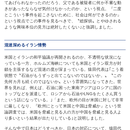
てあげられなかったのだろう、父である被疑者に何か不審な動
きがあったならなぜ気付けなかったのか、という視点。『二度
とこういう事件を起こさないために、社会は何ができるのか』
という視点でこの事件を見るべきで、〝総探偵〟とやゆされる
ような興味本位の見方は絶対したくない｣と強調しました。
混迷深めるイラン情勢
米国とイランの和平協議が再開されるのか、不透明な状況にな
っている一方、ホルムズ海峡についても米国とイラン双方が封
鎖を主張するなど混迷の度が深まっている。猿田代表は｢こう着
状態で〝石油がもうずっと出てこないのではないか。〟〝この
先何カ月も続くのではないか〟という雰囲気になってきた。世
界を見れば、例えば、石油に困った東南アジアはロシアに国の
トップなどを派遣して、ロシアから石油やLNGをたくさん買う
という話になっている。｣「また、欧州の目が米国に対して非常
に厳しくなり、『欧州にとって米国と中国は脅威か』という世
論調査では、米国を脅威と見る人の方が中国を脅威と見る人よ
り多いという結果が出たりしている｣と説明しました。
そんな中で日本はどうすべきか、日本の対応について、猿田代