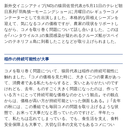
新外交イニシアティブ(ND)の猿田佐世代表が5月11日のテレビ朝
日系列｢羽鳥慎一モーニングショー｣に月曜日のレギュラーコメ
ンテーターとして生出演しました。本格的な田植えシーズンを
迎えて、気になるコメの価格ですが、農家の現状をリポートし
ながら、コメを取り巻く問題について話し合いました。このほ
か｢ハンタウイルス｣の集団感染が疑われるクルーズ船がスペイ
ンのテネリフェ島に到着したことなどが取り上げられました。
稲作の持続可能性が大事
コメを取り巻く問題について、猿田代表は稲作の持続可能性に
触れました。｢コメの価格を見た時に、大きく二つの要素があっ
て、消費者である私たちからすると、安いとありがたいのです
けれども、去年、ものすごく大きく問題になったのは、作って
いる方々にとって持続可能な価格なのかという観点
。
その観点
からは、価格が高い方が持続可能といった側面もある
。
｣「去年
の秋には、この番組でも毎回コメの問題を取り上げるような状
態で、お米って大事だなと思っていたのですけど、半年たっ
て、私たちは忘れてしまっている。でも、食生活を支え、食料
安全保障上も大事で、大切な日本の文化でもあるコメについ