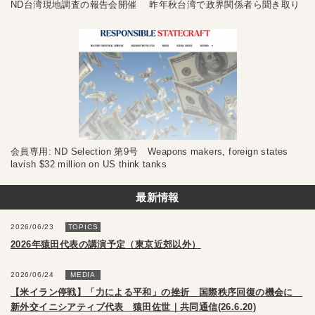
ND台湾現地調査の報告会開催 昨年秋台湾で政界関係者ら聞き取り
会員専用: ND Selection 第9号 Weapons makers, foreign states
lavish $32 million on US think tanks
最新情報
2026/06/23
TOPICS
2026年猿田代表の講演予定（東京近郊以外）
2026/06/24
MEDIA
【米イラン停戦】「力による平和」の挫折 国際秩序回復の機会に
新外交イニシアティブ代表 猿田佐世｜共同通信(26.6.20)