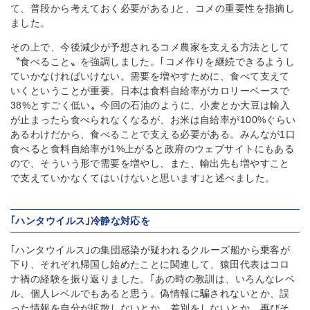
て、普段から考えておく必要がある｣と、コメの重要性を指摘し
ました。
その上で、今後減少が予想されるコメ農家を支える方法として
〝食べること〟を強調しました。｢コメ作りを継続できるようし
ていかなければいけない。需要を増やすために、食べて支えて
いくということが重要。日本は食料自給率がカロリーベースで
38%とすごく低い
。
今回の石油のように、小麦とか大豆は輸入
が止まったら食べられなくなるが、お米は自給率が100%ぐらい
あるわけだから、食べることで支える必要がある。みんなが1口
食べると食料自給率が1%上がると政府のウェブサイトにもある
ので、そういう形で需要を増やし、また、輸出先も増やすこと
で支えていかなくてはいけないと思います｣と述べました。
｢ハンタウイルス｣冷静な対応を
｢ハンタウイルス｣の集団感染が疑われるクルーズ船から乗客が
下り、それぞれ帰国し始めたことに関連して、猿田代表はコロ
ナ禍の経験を振り返りました。｢あの時の教訓は、いろんなレベ
ル、個人レベルでもあると思う。偽情報に騙されないとか、誤
った情報を自分が拡散しないとか、差別をしないとか。再びそ