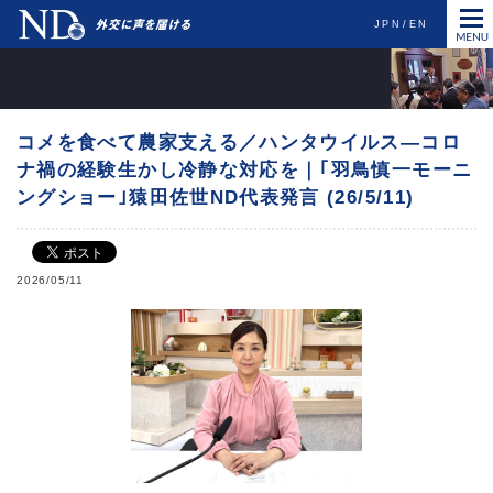
JPN
EN
コメを食べて農家支える／ハンタウイルス―コロ
ナ禍の経験生かし冷静な対応を｜｢羽鳥慎一モーニ
ングショー｣猿田佐世ND代表発言 (26/5/11)
2026/05/11