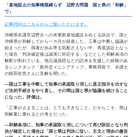
「基地阻止の知事権限縛らず 辺野古問題 国と県の「和解」
で」
記事PDFはこちらからご覧いただけます。
沖縄県名護市辺野古への米軍新基地建設をめぐる訴訟で、国と
沖縄県が和解してから一カ月が経過した。工事は中断し協議が
始まったが、両者が歩み寄る気配さえない中、再度訴訟となっ
た場合「判決確定後は誠実に対応する」などとした和解条項の
解釈が割れている。地元議員団などの訪米を支援した経験のあ
るシンクタンク「新外交イニシアティブ」事務局長で、弁護士
の猿田佐世さんに見解を聞いた。
―国は工事を中断して知事の承認取り消しに是正指示を出すな
ど法的手続きをやり直し、その間は国と県が協議を続けること
になった。評価は。
「工事が止まることは、とても大きなこと。だからこそ、県は
和解案に乗れるとの考えだった」
―和解条項に、知事の承認取り消しについて再び訴訟となり判
決が確定した場合は「国と県は判決に従い、主文と理由の趣旨