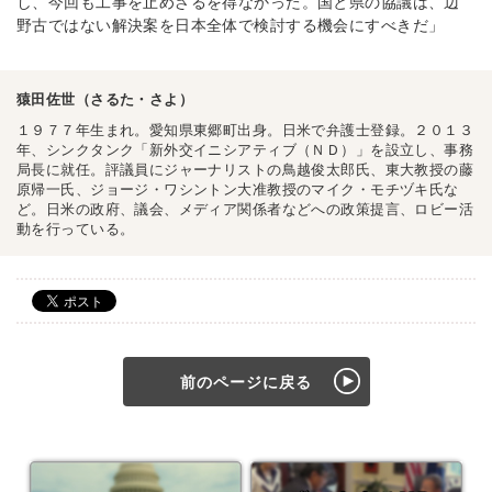
し、今回も工事を止めざるを得なかった。国と県の協議は、辺
野古ではない解決案を日本全体で検討する機会にすべきだ」
猿田佐世（さるた・さよ）
１９７７年生まれ。愛知県東郷町出身。日米で弁護士登録。２０１３
年、シンクタンク「新外交イニシアティブ（ＮＤ）」を設立し、事務
局長に就任。評議員にジャーナリストの鳥越俊太郎氏、東大教授の藤
原帰一氏、ジョージ・ワシントン大准教授のマイク・モチヅキ氏な
ど。日米の政府、議会、メディア関係者などへの政策提言、ロビー活
動を行っている。
前のページに戻る