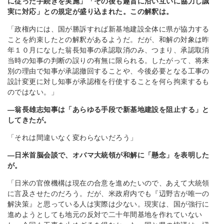
に従った手続きを実施」「その後も趣旨に沿い互いに協力し誠
実に対応」との規定が盛り込まれた。この解釈は。
「政権内には、国が勝訴すれば新基地建設全体に県が協力する
ことを約束したとの解釈があるようだ。だが、和解の対象は昨
年１０月になした翁長知事の承認取消のみ、つまり、承認取消
当時の知事の判断の誤りの有無に限られる。したがって、将来
別の理由で知事が承認撤回することや、今後必要となる工事の
設計変更に対し知事が承認権を行使することを何ら拘束するも
のではない。」
―翁長雄志知事は「あらゆる手段で新基地建設を阻止する」と
してきたが。
「それは間違いなく変わらないだろう」
―日米首脳会談で、オバマ大統領が和解に「懸念」を表明した
が。
「日米の官僚機構は現在の合意を進めたいので、あえて大統領
に言及させたのだろう。だが、米政府内でも『辺野古が唯一の
解決策』と思っている人は実際は少ない。現実は、国が強行に
進めようとしても地元の反対で二十年間基地を作れていない