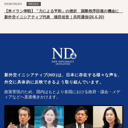
2026/06/24
MEDIA
【米イラン停戦】「力による平和」の挫折 国際秩序回復の機会に
新外交イニシアティブ代表 猿田佐世｜共同通信(26.6.20)
新外交イニシアティブ(ND)は、日本に存在する様々な声を、
外交に具体的に反映できるよう取り組んでいます。
政策実現のため、国内はもとより各国における政府・議会・メデ
ィアなどへ直接働きかけます。