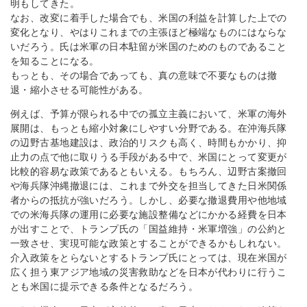
明もしてきた。
なお、改変に着手した場合でも、米国の利益を計算した上での
変化となり、やはりこれまでの主張ほど極端なものにはならな
いだろう。氏は米軍の日本駐留が米国のためのものであること
を知ることになる。
もっとも、その場合であっても、真の意味で不要なものは撤
退・縮小させる可能性がある。
例えば、予算が限られる中での孤立主義において、米軍の海外
展開は、もっとも縮小対象にしやすい分野である。在沖海兵隊
の辺野古基地建設は、政治的リスクも高く、時間もかかり、抑
止力の点で他に取りうる手段がある中で、米国にとって変更が
比較的容易な政策であるともいえる。もちろん、辺野古案撤回
や海兵隊沖縄撤退には、これまで外交を担当してきた日米関係
者からの抵抗が強いだろう。しかし、必要な撤退費用や他地域
での米海兵隊の運用に必要な施設整備などにかかる経費を日本
が出すことで、トランプ氏の「国益維持・米軍増強」の公約と
一致させ、実現可能な政策とすることができるかもしれない。
介入政策をとらないとするトランプ氏にとっては、現在米国が
広く担う東アジア地域の災害救助などを日本が代わりに行うこ
とも米国に提示できる条件となるだろう。