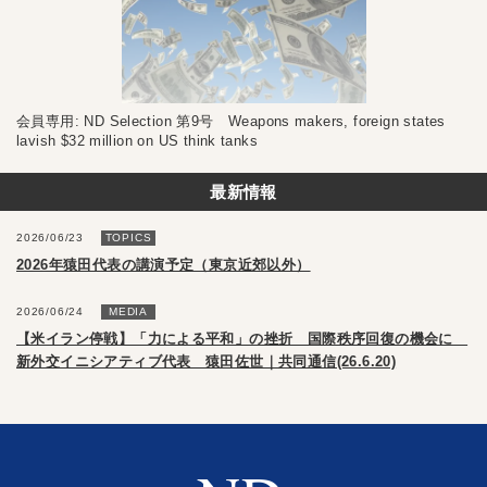
会員専用: ND Selection 第9号 Weapons makers, foreign states
lavish $32 million on US think tanks
最新情報
2026/06/23
TOPICS
2026年猿田代表の講演予定（東京近郊以外）
2026/06/24
MEDIA
【米イラン停戦】「力による平和」の挫折 国際秩序回復の機会に
新外交イニシアティブ代表 猿田佐世｜共同通信(26.6.20)