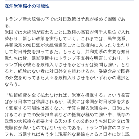
在沖米軍縮小の可能性
トランプ新大統領の下での対日政策は予想が極めて困難であ
る。
米国では大統領が変わるごとに政権の高官が何千人単位で入れ
替わり、新しい政策を実行していく。これまでは、民主党系、
共和党系の知日派が大統領選挙ごとに政権内に入ったり出たり
して対日外交を担ってきた。もっとも、共和党系の主要な知日
派たちは皆、選挙期間中にトランプ不支持を明言しており、ト
ランプ氏が彼らを政権入りさせるかどうかは疑問も強い。とな
ると、経験のない者に対日外交を担わせるか、妥協含みで既存
の外交を司ってきた人々を政権入りさせるかいずれかの選択と
なろう。
「駐留経費を全て払わなければ、米軍を撤退する」という発言
ばかり日本では強調されるが、現実には米国が対日政策を大き
く変更する可能性は高くない。予算を握る米議会や、日米にお
けるこれまでの安保担当者などの抵抗が極めて強い中、既存の
政策の大転換を必要とする氏の多くの公約のうち対日外交は優
先順位が高いものではないからである。トランプ陣営のスタッ
フも、当選すればもう少し現実的な路線をとると日本に対し説