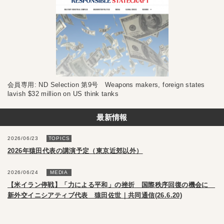
会員専用: ND Selection 第9号 Weapons makers, foreign states
lavish $32 million on US think tanks
最新情報
2026/06/23
TOPICS
2026年猿田代表の講演予定（東京近郊以外）
2026/06/24
MEDIA
【米イラン停戦】「力による平和」の挫折 国際秩序回復の機会に
新外交イニシアティブ代表 猿田佐世｜共同通信(26.6.20)