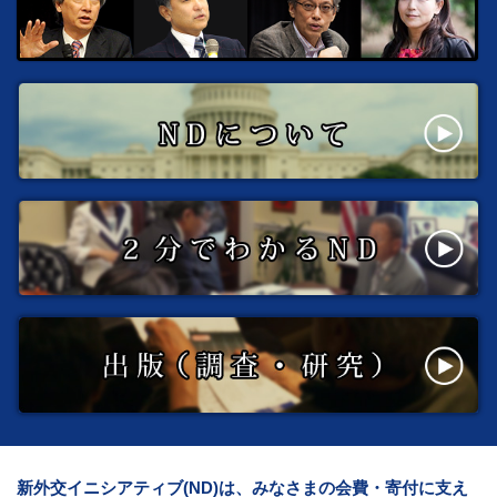
新外交イニシアティブ(ND)は、みなさまの会費・寄付に支え