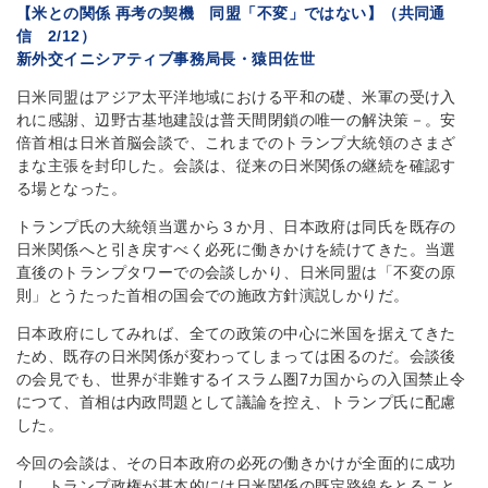
【米との関係 再考の契機 同盟「不変」ではない】（共同通
信 2/12）
新外交イニシアティブ事務局長・猿田佐世
日米同盟はアジア太平洋地域における平和の礎、米軍の受け入
れに感謝、辺野古基地建設は普天間閉鎖の唯一の解決策－。安
倍首相は日米首脳会談で、これまでのトランプ大統領のさまざ
まな主張を封印した。会談は、従来の日米関係の継続を確認す
る場となった。
トランプ氏の大統領当選から３か月、日本政府は同氏を既存の
日米関係へと引き戻すべく必死に働きかけを続けてきた。当選
直後のトランプタワーでの会談しかり、日米同盟は「不変の原
則」とうたった首相の国会での施政方針演説しかりだ。
日本政府にしてみれば、全ての政策の中心に米国を据えてきた
ため、既存の日米関係が変わってしまっては困るのだ。会談後
の会見でも、世界が非難するイスラム圏7カ国からの入国禁止令
につて、首相は内政問題として議論を控え、トランプ氏に配慮
した。
今回の会談は、その日本政府の必死の働きかけが全面的に成功
し、トランプ政権が基本的には日米関係の既定路線をとること