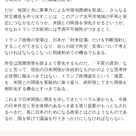
だが、他国と共に軍事力による中国包囲網を形成し、さらなる
対立構造を作り出すことは、このアジア太平洋地域の平和と安
定につながるだろうか。米国との関係を深化させるというが、
今なおトランプ大統領には予測不可能性がつきまとう。
トランプ政権の登場は、日本が「対米従属」だけを判断指針に
することができなくなり、自らの頭で外交・安保について考え
なければならなくなった戦後初めての機会でもある。
外交は国際情勢を踏まえて変化するものだ。「不変の原則」な
どと言って、現在の日米関係が永続的なものかのような思考停
止状態に陥るべきではない。トランプ政権誕生という「激震」
を、米国との関係を客観的に振り返り、絶対視してきた関係を
相対化する機会とすべきである。
これまで日米関係に懸念を示してきたリベラル派からも、今後
の日米外交と安全保障のあるべき姿を巡り提案がもっとなされ
るべきだ。真に日本のためになる政策とはどのようなものであ
るか、国を挙げて議論を行うきっかけにしなければならない。