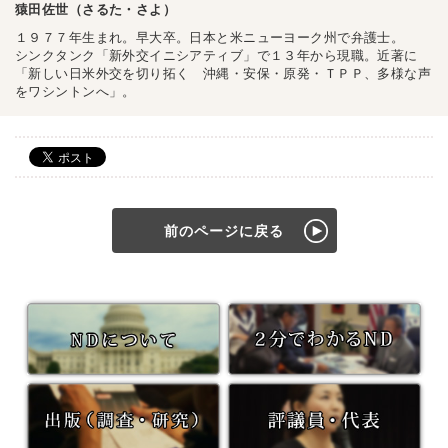
猿田佐世（さるた・さよ）
１９７７年生まれ。早大卒。日本と米ニューヨーク州で弁護士。
シンクタンク「新外交イニシアティブ」で１３年から現職。近著に
「新しい日米外交を切り拓く 沖縄・安保・原発・ＴＰＰ、多様な声
をワシントンへ」。
前のページに戻る