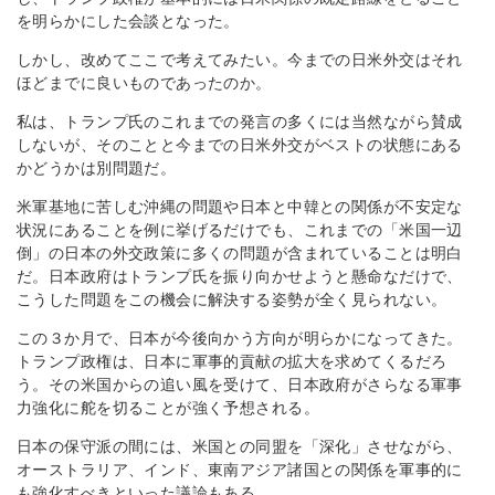
を明らかにした会談となった。
しかし、改めてここで考えてみたい。今までの日米外交はそれ
ほどまでに良いものであったのか。
私は、トランプ氏のこれまでの発言の多くには当然ながら賛成
しないが、そのことと今までの日米外交がベストの状態にある
かどうかは別問題だ。
米軍基地に苦しむ沖縄の問題や日本と中韓との関係が不安定な
状況にあることを例に挙げるだけでも、これまでの「米国一辺
倒」の日本の外交政策に多くの問題が含まれていることは明白
だ。日本政府はトランプ氏を振り向かせようと懸命なだけで、
こうした問題をこの機会に解決する姿勢が全く見られない。
この３か月で、日本が今後向かう方向が明らかになってきた。
トランプ政権は、日本に軍事的貢献の拡大を求めてくるだろ
う。その米国からの追い風を受けて、日本政府がさらなる軍事
力強化に舵を切ることが強く予想される。
日本の保守派の間には、米国との同盟を「深化」させながら、
オーストラリア、インド、東南アジア諸国との関係を軍事的に
も強化すべきといった議論もある。