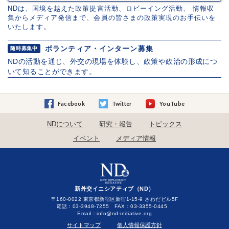
NDは、国境を越えた政策提言活動、ロビーイング活動、 情報収
集からメディア発信まで、会員の皆さまの政策実現のお手伝いを
いたします。
ボランティア・インターン募集
随時募集中
NDの活動を通じ、外交の現場を体験し、政策や政治の形成につ
いて知ることができます。
Facebook
Twitter
YouTube
NDについて
研究・報告
トピックス
イベント
メディア情報
新外交イニシアティブ（ND）
〒160-0022 東京都新宿区新宿1-15-9 さわだビル5F
電話：03-3948-7255 FAX：03-3355-0445
Email：
サイトマップ
個人情報保護方針