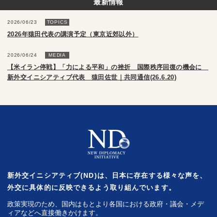
最新情報
2026/06/23
TOPICS
2026年猿田代表の講演予定（東京近郊以外）
2026/06/24
MEDIA
【米イラン停戦】「力による平和」の挫折 国際秩序回復の機会に
新外交イニシアティブ代表 猿田佐世｜共同通信(26.6.20)
新外交イニシアティブ(ND)は、日本に存在する様々な声を、
外交に具体的に反映できるよう取り組んでいます。
政策実現のため、国内はもとより各国における政府・議会・メデ
ィアなどへ直接働きかけます。