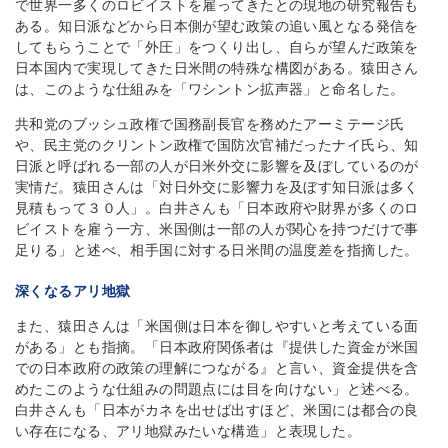
で世界一多くのロビイストを雇ってきたとの現地の研究報告も
ある。知日派などから日本側が望む政策の追い風となる発信を
してもらうことで「外圧」をつくり出し、自らが望んだ政策を
日本国内で実現してきた日米間の特殊な構図がある。猿田さん
は、このような仕組みを「ワシントン拡声器」と命名した。
共和党のブッシュ政権で国務副長官を務めたアーミテージ氏
や、民主党のクリントン政権で国防次官補だったナイ氏ら、知
日派と呼ばれる一部の人が日米外交に影響を及ぼしているのが
実情だ。猿田さんは「対日外交に影響力を及ぼす知日派は多く
見積もって３０人」。白井さんも「日本政府や財界が多くのロ
ビイストを雇う一方、米国側は一部の人が関心を持つだけで事
足りる」と述べ、相手国に対する日米間の温度差を指摘した。
深くなるアリ地獄
また、猿田さんは「米国側は日本を御しやすいと考えている面
がある」とも指摘。「日本政府関係者は『提供した資金が米国
での日本政府の政策の理解につながる』と言い、資金提供を含
めたこのような仕組みの問題点には目を向けない」と述べる。
白井さんも「日本がカネを出せば出すほど、米国には都合の良
い存在になる、アリ地獄みたいな構造」と表現した。