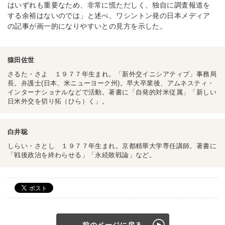
はいずれも重要なため、非常に慌ただしく、独自に調査報道を
する余裕はないのでは」と述べ、ワシントン発の日本メディア
の記事が画一的になりやすいとの見方を示した。
猿田佐世
さるた・さよ １９７７年生まれ。「新外交イニシアティブ」事務局
長。弁護士(日本、米ニューヨーク州)。早大卒業後、アムネスティ・
インターナショナルなどで活動。著書に「自発的対米従属」「新しい
日米外交を切り拓（ひら）く」。
白井聡
しらい・さとし １９７７年生まれ。京都精華大学専任講師。著書に
「戦後政治を終わらせる」「永続敗戦論」など。