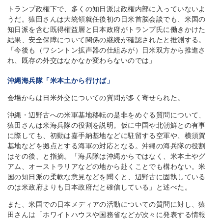
トランプ政権下で、多くの知日派は政権内部に入っていないよ
うだ。猿田さんは大統領就任後初の日米首脳会談でも、米国の
知日派を含む既得権益層と日本政府がトランプ氏に働きかけた
結果、安全保障について関係の継続が確認されたと推測する。
「今後も（ワシントン拡声器の仕組みが）日米双方から推進さ
れ、既存の外交はなかなか変わらないのでは」
沖縄海兵隊「米本土から行けば」
会場からは日米外交についての質問が多く寄せられた。
沖縄・辺野古への米軍基地移転の是非をめぐる質問について、
猿田さんは米海兵隊の役割を説明。仮に中国や北朝鮮との有事
に際しても、初動は嘉手納基地などに駐留する空軍や、横須賀
基地などを拠点とする海軍の対応となる。沖縄の海兵隊の役割
はその後、と指摘。「海兵隊は沖縄からではなく、米本土やグ
アム、オーストラリアなどの地から赴くことでも構わない。米
国の知日派の柔軟な意見などを聞くと、辺野古に固執している
のは米政府よりも日本政府だと確信している」と述べた。
また、米国での日本メディアの活動についての質問に対し、猿
田さんは「ホワイトハウスや国務省などが次々に発表する情報