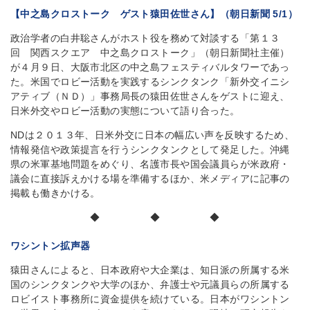
【中之島クロストーク ゲスト猿田佐世さん】（朝日新聞 5/1）
政治学者の白井聡さんがホスト役を務めて対談する「第１３
回 関西スクエア 中之島クロストーク」（朝日新聞社主催）
が４月９日、大阪市北区の中之島フェスティバルタワーであっ
た。米国でロビー活動を実践するシンクタンク「新外交イニシ
アティブ（ＮＤ）」事務局長の猿田佐世さんをゲストに迎え、
日米外交やロビー活動の実態について語り合った。
NDは２０１３年、日米外交に日本の幅広い声を反映するため、
情報発信や政策提言を行うシンクタンクとして発足した。沖縄
県の米軍基地問題をめぐり、名護市長や国会議員らが米政府・
議会に直接訴えかける場を準備するほか、米メディアに記事の
掲載も働きかける。
◆ ◆ ◆
ワシントン拡声器
猿田さんによると、日本政府や大企業は、知日派の所属する米
国のシンクタンクや大学のほか、弁護士や元議員らの所属する
ロビイスト事務所に資金提供を続けている。日本がワシントン