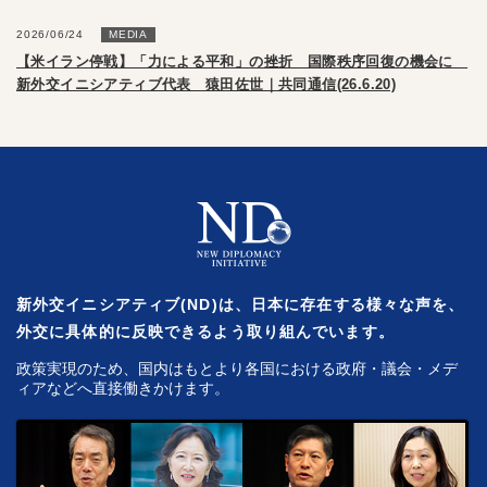
2026/06/24
MEDIA
【米イラン停戦】「力による平和」の挫折 国際秩序回復の機会に
新外交イニシアティブ代表 猿田佐世｜共同通信(26.6.20)
新外交イニシアティブ(ND)は、日本に存在する様々な声を、
外交に具体的に反映できるよう取り組んでいます。
政策実現のため、国内はもとより各国における政府・議会・メデ
ィアなどへ直接働きかけます。