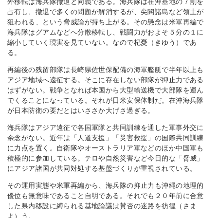
外移転は海兵隊撤退と同義である。海兵隊は在沖基地の７割を
占有し、撤退で多くの問題が解消するが、尖閣諸島など領土が
狙われる、という脅威論が持ち上がる。その懸念は米軍再編で
海兵隊はグアムなどへ分散移転し、戦闘力がおよそ５分の１に
縮小していく現実を見ていない。なので杞憂（きゆう）であ
る。
再編後の残留部隊は長崎県佐世保配備の海軍艦艇で半年以上も
アジア地域へ遠征する。そこに存在しない部隊が抑止力である
はずがない。戦争となれば本国から大型輸送機で大部隊を運ん
でくることになっている。それが日米安保体制だ。在沖海兵隊
が日本防衛の要だとはいささか大げさ過ぎる。
海兵隊はアジア遠征で各国軍隊と共同訓練を通した軍事外交に
余念がない。近年は「人道支援」「災害救援」の国際共同訓練
に力点を置く。自衛隊やオーストラリア軍などのほか中国軍も
積極的に参加している。テロや自然災害など今日的な「脅威」
にアジア諸国が共同対処する基盤づくりが重視されている。
その運用実態や米軍再編から、海兵隊の抑止力も沖縄の地理的
優位も無意味であること自明である。それでも２０年前に合意
した県内移設に縛られる基地論議は賛否の迷路を彷徨（さま
よ）う。