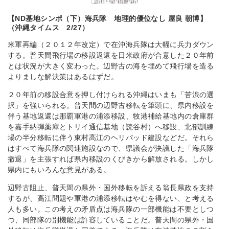
【ND基地シンポ（下）海兵隊 地理的優位なし 屋良 朝博】
（沖縄タイムス 2/27）
米軍再編（２０１２年改定）で在沖海兵隊は大幅に兵力ダウン
する。普天間飛行場の移設返還を日米政府が合意した２０年前
とは状況が大きく変わった。辺野古の海を埋めて飛行場を造る
よりましな解決策はあるはずだ。
２０年前の移設合意を押し付けられる沖縄はいまも「苦渋の選
択」を強いられる。普天間の辺野古移転を筆頭に、県内移設を
伴う基地返還は那覇軍港の浦添移設、牧港補給基地内の倉庫群
を嘉手納弾薬庫とトリイ通信基地（読谷村）へ移設、北部訓練
場の半分移転に伴う東村高江のヘリパッド建設などだ。それら
はすべて海兵隊の関連施設なので、県議会が決議した「海兵隊
撤退」を主張すれば県内移設のくびきから解放される。しかし
県内にもいろんな意見がある。
辺野古阻止、普天間の県外・国外移転を訴える翁長県政を支持
するが、高江問題や軍港の浦添移転はやむを得ない、と考える
人も多い。この考えの矛盾点は海兵隊の一部機能は不要としつ
つ、同部隊の別機能は許容していることだ。普天間の県外・国