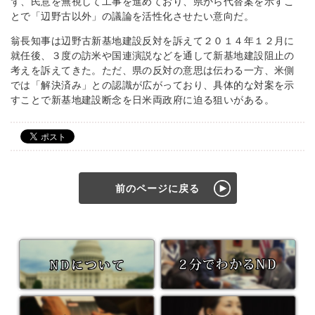
ず、民意を無視して工事を進めており、県から代替案を示すこ
とで「辺野古以外」の議論を活性化させたい意向だ。
翁長知事は辺野古新基地建設反対を訴えて２０１４年１２月に
就任後、３度の訪米や国連演説などを通して新基地建設阻止の
考えを訴えてきた。ただ、県の反対の意思は伝わる一方、米側
では「解決済み」との認識が広がっており、具体的な対案を示
すことで新基地建設断念を日米両政府に迫る狙いがある。
前のページに戻る