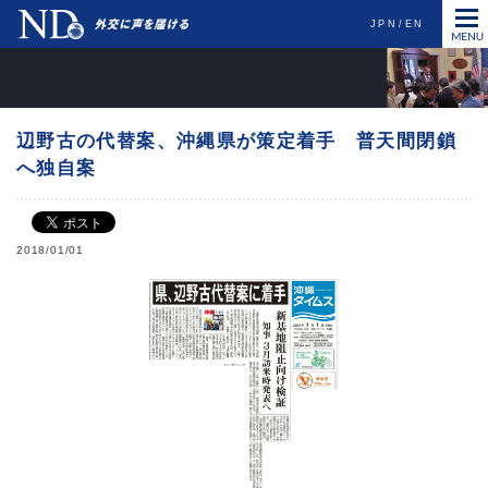
JPN
EN
辺野古の代替案、沖縄県が策定着手 普天間閉鎖
へ独自案
2018/01/01