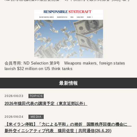
会員専用: ND Selection 第9号 Weapons makers, foreign states
lavish $32 million on US think tanks
最新情報
2026/06/23
TOPICS
2026年猿田代表の講演予定（東京近郊以外）
2026/06/24
MEDIA
【米イラン停戦】「力による平和」の挫折 国際秩序回復の機会に
新外交イニシアティブ代表 猿田佐世｜共同通信(26.6.20)