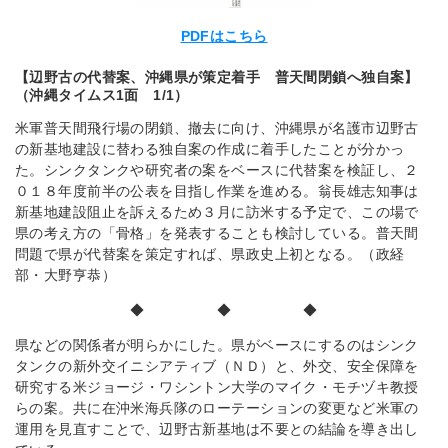
PDFはこちら
【辺野古の代替案、沖縄県が策定着手 普天間閉鎖へ独自案】
（沖縄タイムス1面 1/1）
米軍普天間飛行場の閉鎖、撤去に向け、沖縄県が名護市辺野古
の新基地建設に替わる独自案の作成に着手したことが分かっ
た。シンクタンクや研究者の案をベースに代替案を検証し、２
０１８年度前半の公表を目指し作業を進める。翁長雄志知事は
新基地建設阻止を訴えるため３月に訪米する予定で、この場で
県の考え方の「骨格」を発表することも検討している。普天間
問題で県が代替案を策定すれば、県政史上初となる。（政経
部・大野亨恭）
◆ ◆ ◆
県などの関係者が明らかにした。県がベースにするのはシンク
タンクの新外交イニシアティブ（ＮＤ）と、外交、安全保障を
研究する米ジョージ・ワシントン大学のマイク・モチヅキ教授
らの案。共に在沖米海兵隊のローテーションの変更など米軍の
運用を見直すことで、辺野古新基地は不要との結論を導き出し