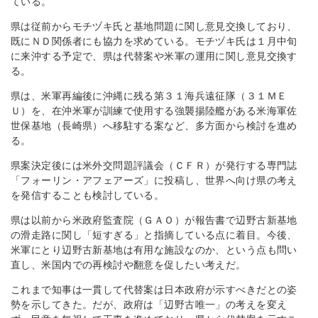
ている。
県は従前からモチヅキ氏と基地問題に関し意見交換しており、
既にＮＤ関係者にも協力を求めている。モチヅキ氏は１月中旬
に来沖する予定で、県は代替案や米軍の運用に関し意見交換す
る。
県は、米軍再編後に沖縄に残る第３１海兵遠征隊（３１ＭＥ
Ｕ）を、在沖米軍が訓練で使用する強襲揚陸艦がある米海軍佐
世保基地（長崎県）へ移駐する案など、多方面から検討を進め
る。
県案決定後には米外交問題評議会（ＣＦＲ）が発行する専門誌
「フォーリン・アフェアーズ」に投稿し、世界へ向け県の考え
を発信することも検討している。
県は以前から米政府監査院（ＧＡＯ）が報告書で辺野古新基地
の滑走路に関し「短すぎる」と指摘している点に着目。今後、
米軍にとり辺野古新基地は有用な施設なのか、という点も問い
直し、米国内での再検討や翻意を促したい考えだ。
これまで知事は一貫して代替案は日本政府が示すべきだとの姿
勢を示してきた。だが、政府は「辺野古唯一」の考えを変え