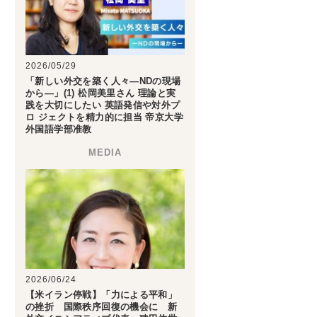
2026/05/29
「新しい外交を築く人々―NDの現場
から―」(1) 松岡美里さん 理論と実
践を大切にしたい 英語発信や対外プ
ロ ジェクトを精力的に担当 帝京大学
外国語学部准教
2026/06/24
【米イラン停戦】「力による平和」
の挫折 国際秩序回復の機会に 新