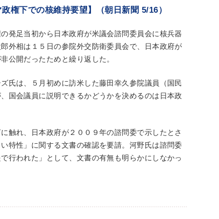
政権下での核維持要望】（朝日新聞 5/16）
権の発足当初から日本政府が米議会諮問委員会に核兵器
太郎外相は１５日の参院外交防衛委員会で、日本政府が
が非公開だったためと繰り返した。
ーズ氏は、５月初めに訪米した藤田幸久参院議員（国民
が、国会議員に説明できるかどうかを決めるのは日本政
言に触れ、日本政府が２００９年の諮問委で示したとさ
しい特性」に関する文書の確認を要請。河野氏は諮問委
提で行われた」として、文書の有無も明らかにしなかっ