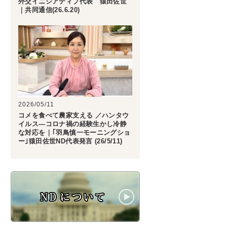
外交イニシアティブ代表 猿田佐世
｜共同通信(26.6.20)
2026/05/11
コメを食べて農家支える ／ハンタウ
イルス―コロナ禍の経験生かし冷静
な対応を｜｢羽鳥慎一モーニングショ
ー｣猿田佐世ND代表発言 (26/5/11)