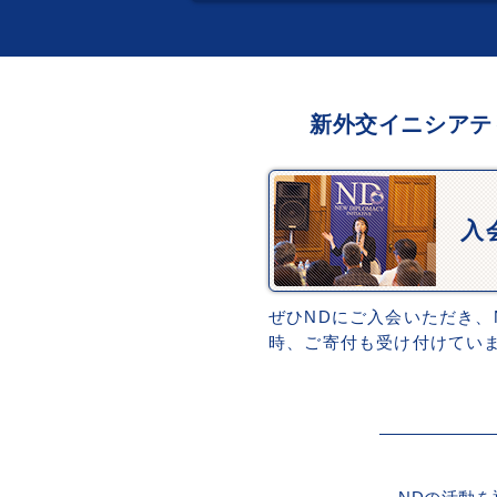
新外交イニシアテ
入
ぜひNDにご入会いただき、
時、ご寄付も受け付けてい