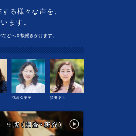
在する様々な声を、
でいます。
アなどへ直接働きかけます。
羽場 久美子
猿田 佐世