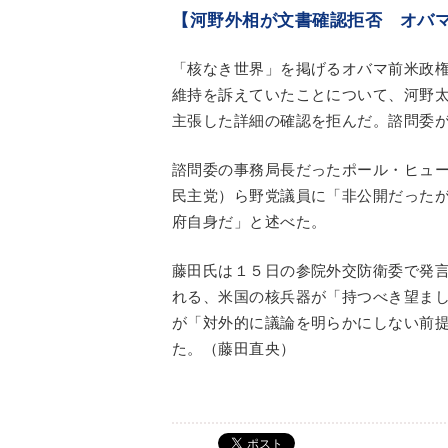
【河野外相が文書確認拒否 オバマ
「核なき世界」を掲げるオバマ前米政
維持を訴えていたことについて、河野
主張した詳細の確認を拒んだ。諮問委
諮問委の事務局長だったポール・ヒュ
民主党）ら野党議員に「非公開だった
府自身だ」と述べた。
藤田氏は１５日の参院外交防衛委で発
れる、米国の核兵器が「持つべき望ま
が「対外的に議論を明らかにしない前
た。（藤田直央）