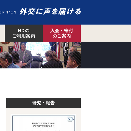
JPN
EN
NDの
入会・寄付
ご利用案内
のご案内
研究・報告