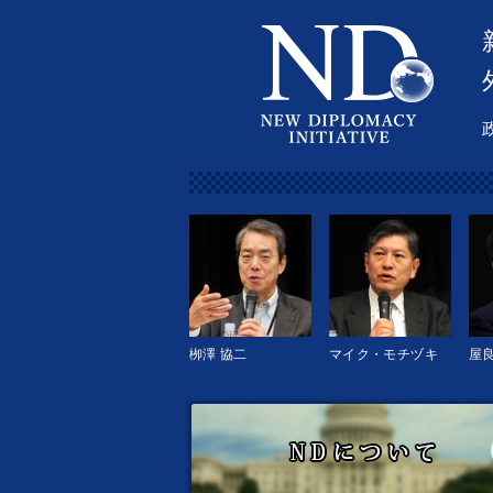
栁澤 協二
マイク・モチヅキ
屋良