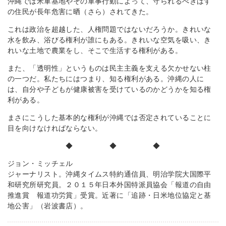
沖縄では米軍基地やその軍事行動によって、守られるべきはず
の住民が長年危害に晒（さら）されてきた。
これは政治を超越した、人権問題ではないだろうか。きれいな
水を飲み、浴びる権利が誰にもある。きれいな空気を吸い、き
れいな土地で農業をし、そこで生活する権利がある。
また、「透明性」というものは民主主義を支える欠かせない柱
の一つだ。私たちにはつまり、知る権利がある。沖縄の人に
は、自分や子どもが健康被害を受けているのかどうかを知る権
利がある。
まさにこうした基本的な権利が沖縄では否定されていることに
目を向けなければならない。
◆ ◆ ◆
ジョン・ミッチェル
ジャーナリスト。沖縄タイムス特約通信員、明治学院大国際平
和研究所研究員。２０１５年日本外国特派員協会「報道の自由
推進賞 報道功労賞」受賞。近著に「追跡・日米地位協定と基
地公害」（岩波書店）。