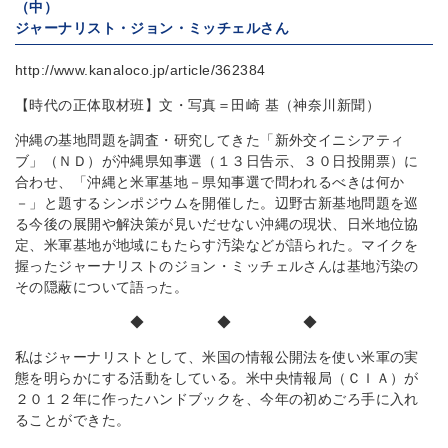
（中）
ジャーナリスト・ジョン・ミッチェルさん
http://www.kanaloco.jp/article/362384
【時代の正体取材班】文・写真＝田崎 基（神奈川新聞）
沖縄の基地問題を調査・研究してきた「新外交イニシアティ
ブ」（ＮＤ）が沖縄県知事選（１３日告示、３０日投開票）に
合わせ、「沖縄と米軍基地－県知事選で問われるべきは何か
－」と題するシンポジウムを開催した。辺野古新基地問題を巡
る今後の展開や解決策が見いだせない沖縄の現状、日米地位協
定、米軍基地が地域にもたらす汚染などが語られた。マイクを
握ったジャーナリストのジョン・ミッチェルさんは基地汚染の
その隠蔽について語った。
◆ ◆ ◆
私はジャーナリストとして、米国の情報公開法を使い米軍の実
態を明らかにする活動をしている。米中央情報局（ＣＩＡ）が
２０１２年に作ったハンドブックを、今年の初めごろ手に入れ
ることができた。