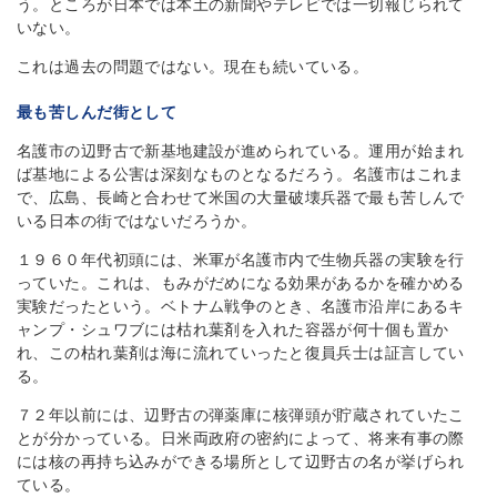
う。ところが日本では本土の新聞やテレビでは一切報じられて
いない。
これは過去の問題ではない。現在も続いている。
最も苦しんだ街として
名護市の辺野古で新基地建設が進められている。運用が始まれ
ば基地による公害は深刻なものとなるだろう。名護市はこれま
で、広島、長崎と合わせて米国の大量破壊兵器で最も苦しんで
いる日本の街ではないだろうか。
１９６０年代初頭には、米軍が名護市内で生物兵器の実験を行
っていた。これは、もみがだめになる効果があるかを確かめる
実験だったという。ベトナム戦争のとき、名護市沿岸にあるキ
ャンプ・シュワブには枯れ葉剤を入れた容器が何十個も置か
れ、この枯れ葉剤は海に流れていったと復員兵士は証言してい
る。
７２年以前には、辺野古の弾薬庫に核弾頭が貯蔵されていたこ
とが分かっている。日米両政府の密約によって、将来有事の際
には核の再持ち込みができる場所として辺野古の名が挙げられ
ている。