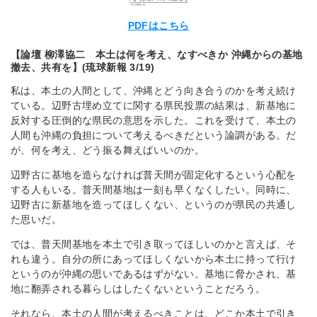
PDFはこちら
【論壇 柳澤協二 本土は何を考え、なすべきか 沖縄からの基地
撤去、共有を】(琉球新報 3/19)
私は、本土の人間として、沖縄とどう向き合うのかを考え続け
ている。辺野古埋め立てに関する県民投票の結果は、新基地に
反対する圧倒的な県民の意思を示した。これを受けて、本土の
人間も沖縄の負担について考えるべきだという論調がある。だ
が、何を考え、どう振る舞えばいいのか。
辺野古に基地を造らなければ普天間が固定化するという心配を
する人もいる。普天間基地は一刻も早くなくしたい。同時に、
辺野古に新基地を造ってほしくない、というのが県民の共通し
た思いだ。
では、普天間基地を本土で引き取ってほしいのかと言えば、そ
れも違う。自分の所にあってほしくないから本土に持って行け
というのが沖縄の思いであるはずがない。基地に脅かされ、基
地に翻弄される暮らしはしたくないということだろう。
それなら、本土の人間が考えるべきことは、どこか本土で引き