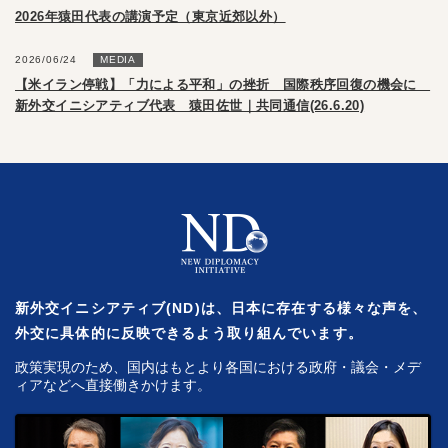
2026年猿田代表の講演予定（東京近郊以外）
2026/06/24
MEDIA
【米イラン停戦】「力による平和」の挫折 国際秩序回復の機会に
新外交イニシアティブ代表 猿田佐世｜共同通信(26.6.20)
新外交イニシアティブ(ND)は、日本に存在する様々な声を、
外交に具体的に反映できるよう取り組んでいます。
政策実現のため、国内はもとより各国における政府・議会・メデ
ィアなどへ直接働きかけます。