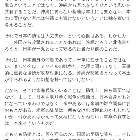
取るということではなく、沖縄から基地をなくせという思いを
共有することだ。沖縄に要らない基地は本土にも要らない、本
土に置けない基地は沖縄にも置けないということに軸を置いて
考えることだ。
それで日本の防衛は大丈夫か、という心配はある。しかし万
一、外国から攻撃されることがあれば、沖縄だろうと北海道だ
ろうと、日本が一丸となって守るのは当たり前のことだ。
それは、日本自身の問題であって、米軍に任せることではな
い。まして今は、ミサイルの戦争だ。地理に関わりなく、軍事
的に重要な場所が攻撃対象になる。沖縄が防波堤となって本土
が守られるような幻想を持ってはいけない。
だから、そこに米海兵隊がいることは、防衛上、何ら重要では
ない。まして、日本を取り巻く戦争の危険は、日本自身がもと
になっているわけではなく、米中あるいは米朝の対立関係にお
おもとがある。米軍の駐留は、何もなければ抑止力かもしれな
いが、何かあればかえって火種になりかねない。軍隊の存在と
は、本来そういうものだ。
そもそも防衛とは、何を守るのか。国民の平穏な暮らし、そし