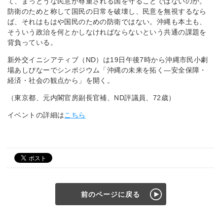
て、まっとうな民意が尊重される国を守ることではないのか。
防衛のためと称して国民の日常を破壊し、民意を無視するなら
ば、それはもはや国民のための防衛ではない。沖縄も本土も、
そういう政治を何とかしなければならないという共通の課題を
背負っている。
新外交イニシアティブ（ND）は19日午後7時から沖縄市民小劇
場あしびなーでシンポジウム「沖縄の未来を拓く―安全保障・
経済・社会の観点から」を開く。
（東京都、元内閣官房副長官補、ND評議員、72歳）
イベントの詳細は
こちら
前のページに戻る