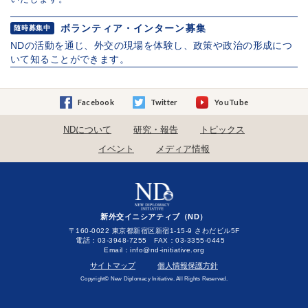
ボランティア・インターン募集
随時募集中
NDの活動を通じ、外交の現場を体験し、政策や政治の形成につ
いて知ることができます。
Facebook
Twitter
YouTube
NDについて
研究・報告
トピックス
イベント
メディア情報
新外交イニシアティブ（ND）
〒160-0022 東京都新宿区新宿1-15-9 さわだビル5F
電話：03-3948-7255 FAX：03-3355-0445
Email：
サイトマップ
個人情報保護方針
Copyright© New Diplomacy Initiative. All Rights Reserved.