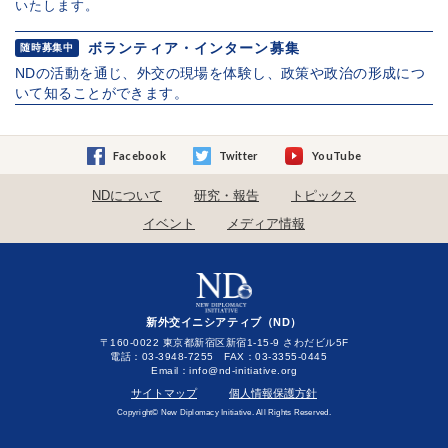
いたします。
ボランティア・インターン募集
随時募集中
NDの活動を通じ、外交の現場を体験し、政策や政治の形成につ
いて知ることができます。
Facebook
Twitter
YouTube
NDについて
研究・報告
トピックス
イベント
メディア情報
新外交イニシアティブ（ND）
〒160-0022 東京都新宿区新宿1-15-9 さわだビル5F
電話：03-3948-7255 FAX：03-3355-0445
Email：
サイトマップ
個人情報保護方針
Copyright© New Diplomacy Initiative. All Rights Reserved.