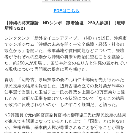
PDFはこちら
【沖縄の将来議論 NDシンポ 識者論壇 250人参加】（琉球
新報 3/22）
シンクタンク「新外交イニシアティブ」（ND）は19日、沖縄市
でシンポジウム「沖縄の未来を開く―安全保障・経済・社会の
観点から」を開いた。米軍基地や貧困問題などについて、登壇
者がそれぞれの立場から沖縄の将来や政治に望むことを議論し
た。約250人が来場し、国防や外交の在り方と沖縄の置かれてい
る現状について専門家の提言に耳を傾けた。
冒頭、「辺野古」県民投票の会の元山仁士郎氏が先月行われた
県民投票の結果を報告した。辺野古埋め立ての反対票が昨年の
知事選で当選した玉城デニー氏の得票を上回る43万票余りに達
したが、政府が工事を続けている状況について「なぜこの結果
が政治に反映されないのか、ものすごく疑問だ」と語った。
ND評議員で元内閣官房副長官補の柳澤協二氏は県民投票の結果
が東京でも話題になっているとした上で「『国防』とは何なの
か。主権在民、基本的人権が尊重されることを守ることが国を