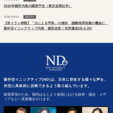
2026年猿田代表の講演予定（東京近郊以外）
2026/06/24
MEDIA
【米イラン停戦】「力による平和」の挫折 国際秩序回復の機会に
新外交イニシアティブ代表 猿田佐世｜共同通信(26.6.20)
新外交イニシアティブ(ND)は、日本に存在する様々な声を、
外交に具体的に反映できるよう取り組んでいます。
政策実現のため、国内はもとより各国における政府・議会・メデ
ィアなどへ直接働きかけます。