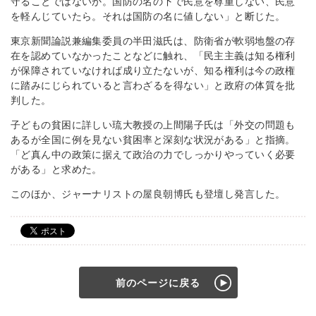
守ることではないか。国防の名の下で民意を尊重しない、民意
を軽んじていたら。それは国防の名に値しない」と断じた。
東京新聞論説兼編集委員の半田滋氏は、防衛省が軟弱地盤の存
在を認めていなかったことなどに触れ、「民主主義は知る権利
が保障されていなければ成り立たないが、知る権利は今の政権
に踏みにじられていると言わざるを得ない」と政府の体質を批
判した。
子どもの貧困に詳しい琉大教授の上間陽子氏は「外交の問題も
あるが全国に例を見ない貧困率と深刻な状況がある」と指摘。
「ど真ん中の政策に据えて政治の力でしっかりやっていく必要
がある」と求めた。
このほか、ジャーナリストの屋良朝博氏も登壇し発言した。
前のページに戻る