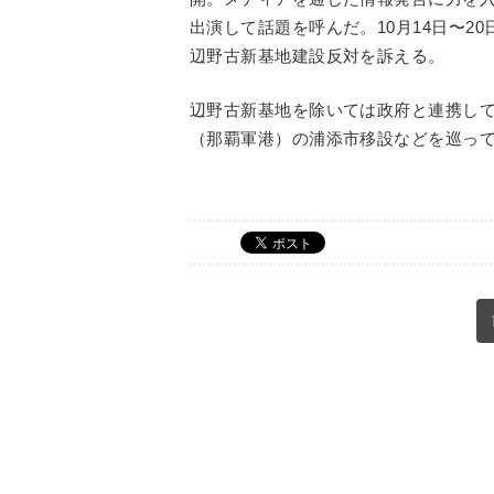
出演して話題を呼んだ。10月14日〜2
辺野古新基地建設反対を訴える。
辺野古新基地を除いては政府と連携し
（那覇軍港）の浦添市移設などを巡っ