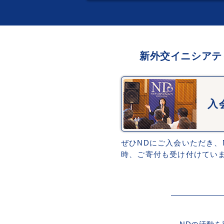
新外交イニシアテ
入
ぜひNDにご入会いただき、
時、ご寄付も受け付けてい