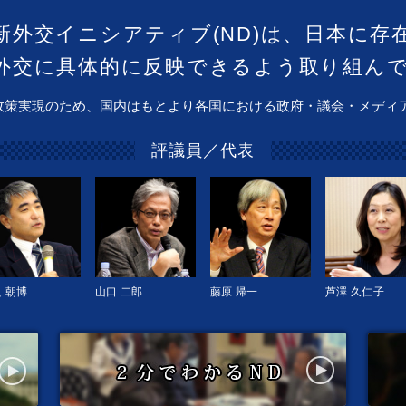
新外交イニシアティブ(ND)は、日本に存
外交に具体的に反映できるよう取り組ん
政策実現のため、国内はもとより各国における政府・議会・メディ
評議員／代表
 朝博
山口 二郎
藤原 帰一
芦澤 久仁子