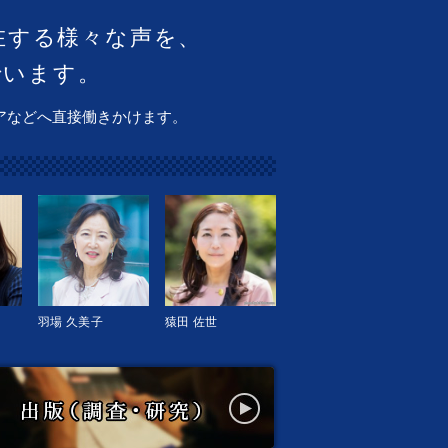
在する様々な声を、
でいます。
アなどへ直接働きかけます。
羽場 久美子
猿田 佐世