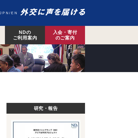
JPN
EN
NDの
入会・寄付
ご利用案内
のご案内
研究・報告