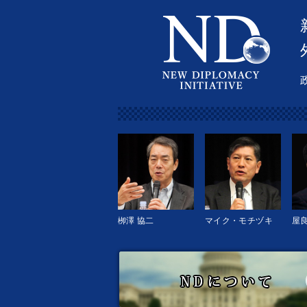
栁澤 協二
マイク・モチヅキ
屋良