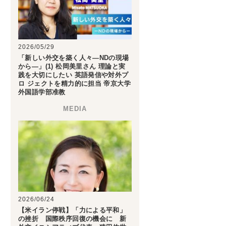
2026/05/29
「新しい外交を築く人々―NDの現場
から―」(1) 松岡美里さん 理論と実
践を大切にしたい 英語発信や対外プ
ロ ジェクトを精力的に担当 帝京大学
外国語学部准教
2026/06/24
【米イラン停戦】「力による平和」
の挫折 国際秩序回復の機会に 新