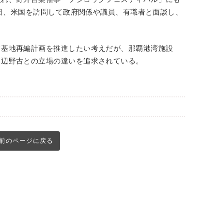
0日、米国を訪問して政府関係や議員、有職者と面談し、
て基地再編計画を推進したい考えだが、那覇港湾施設
て辺野古との立場の違いを追求されている。
前のページに戻る