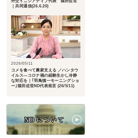
外交イニシアティブ代表 猿田佐世
｜共同通信(26.6.20)
2026/05/11
コメを食べて農家支える ／ハンタウ
イルス―コロナ禍の経験生かし冷静
な対応を｜｢羽鳥慎一モーニングショ
ー｣猿田佐世ND代表発言 (26/5/11)