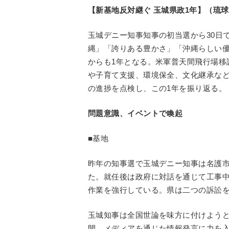
【新基地反対継ぐ 玉城県政1年】（琉球新
玉城デニー知事知事の初当選から30日
縄」「誇りある豊かさ」「沖縄らしい優
からも1年となる。米軍普天間飛行場移
や子育て支援、環境保全、文化継承な
の進捗を点検し、この1年を振り返る。
問題意識、イベントで喚起
■基地
昨年の知事選で玉城デニー知事は名護
た。就任後は政府に対話を通じて工事
作業を強行している。県は二つの訴訟
玉城知事は全国世論を味方に付けよう
開。メディアを通じた情報発言に力を