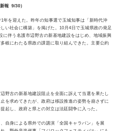
報 9/30）
で1年を迎えた。昨年の知事選で玉城知事は「新時代沖
しい社会に構築」を掲げた。10月4日で玉城県政の発足
設に伴う名護市辺野古の新基地建設をはじめ、地域振興
ど多岐にわたる県政の課題に取り組んできた。主要公約
市辺野古の新基地建設阻止を全面に訴えて当選を果たし
中止を求めてきたが、政府は移設推進の姿勢を崩さずに
を提起し、政府と県との対立は法廷闘争に入った。
と、自身による県外での講演「全国キャラバン」を展
入れ、野外音楽催事「フジロックフェスティバル」にも