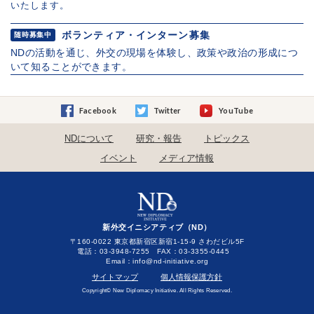
いたします。
ボランティア・インターン募集
随時募集中
NDの活動を通じ、外交の現場を体験し、政策や政治の形成につ
いて知ることができます。
Facebook
Twitter
YouTube
NDについて
研究・報告
トピックス
イベント
メディア情報
新外交イニシアティブ（ND）
〒160-0022 東京都新宿区新宿1-15-9 さわだビル5F
電話：03-3948-7255 FAX：03-3355-0445
Email：
サイトマップ
個人情報保護方針
Copyright© New Diplomacy Initiative. All Rights Reserved.