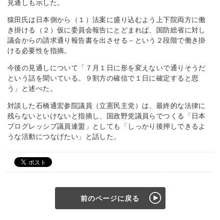
見通しも示した。
猿田氏は日本側から（１）法案に盛り込むよう上下院両方に働
き掛ける（２）仮に委員会報告にとどまれば、国防総省に対し
議会からの請求通り報告書を出させる－という２段階で働き掛
ける必要性を指摘。
今後の見通しについて「７月１日に形を変えないで通りそうだ
という話を聞いている。９割方の確信で１日に確定すると思
う」と述べた。
対談した石橋通宏参院議員（立憲民主党）は、最終的な法律に
残らないといけないと指摘し、国政野党議員らでつくる「日本
プログレッシブ議員連盟」としても「しっかり後押しできるよ
うな活動につなげたい」と話した。
前のページに戻る