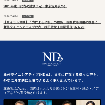
2026/06/23
TOPICS
2026年猿田代表の講演予定（東京近郊以外）
2026/06/24
MEDIA
【米イラン停戦】「力による平和」の挫折 国際秩序回復の機会に
新外交イニシアティブ代表 猿田佐世｜共同通信(26.6.20)
新外交イニシアティブ(ND)は、日本に存在する様々な声を、
外交に具体的に反映できるよう取り組んでいます。
政策実現のため、国内はもとより各国における政府・議会・メデ
ィアなどへ直接働きかけます。