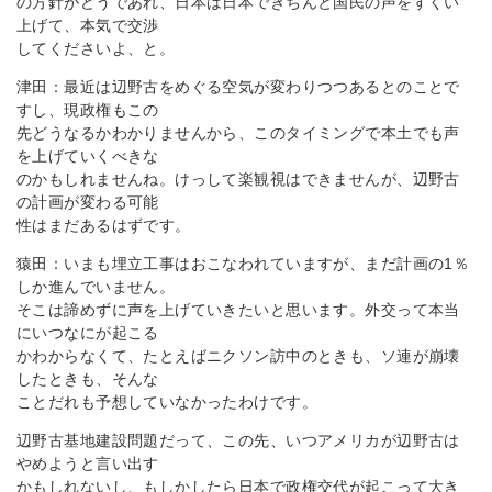
の方針がどうであれ、日本は日本できちんと国民の声をすくい
上げて、本気で交渉
してくださいよ、と。
津田：最近は辺野古をめぐる空気が変わりつつあるとのことで
すし、現政権もこの
先どうなるかわかりませんから、このタイミングで本土でも声
を上げていくべきな
のかもしれませんね。けっして楽観視はできませんが、辺野古
の計画が変わる可能
性はまだあるはずです。
猿田：いまも埋立工事はおこなわれていますが、まだ計画の1％
しか進んでいません。
そこは諦めずに声を上げていきたいと思います。外交って本当
にいつなにが起こる
かわからなくて、たとえばニクソン訪中のときも、ソ連が崩壊
したときも、そんな
ことだれも予想していなかったわけです。
辺野古基地建設問題だって、この先、いつアメリカが辺野古は
やめようと言い出す
かもしれないし、もしかしたら日本で政権交代が起こって大き