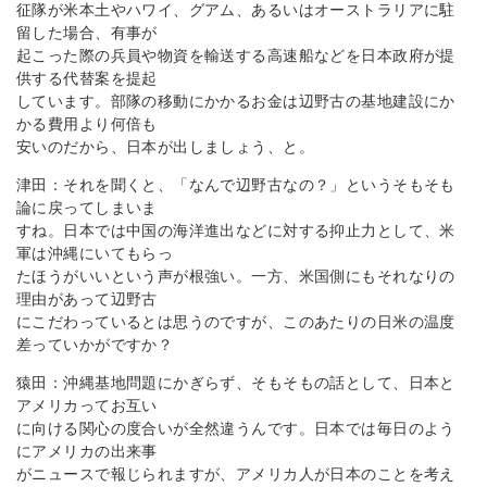
征隊が米本土やハワイ、グアム、あるいはオーストラリアに駐
留した場合、有事が
起こった際の兵員や物資を輸送する高速船などを日本政府が提
供する代替案を提起
しています。部隊の移動にかかるお金は辺野古の基地建設にか
かる費用より何倍も
安いのだから、日本が出しましょう、と。
津田：それを聞くと、「なんで辺野古なの？」というそもそも
論に戻ってしまいま
すね。日本では中国の海洋進出などに対する抑止力として、米
軍は沖縄にいてもらっ
たほうがいいという声が根強い。一方、米国側にもそれなりの
理由があって辺野古
にこだわっているとは思うのですが、このあたりの日米の温度
差っていかがですか？
猿田：沖縄基地問題にかぎらず、そもそもの話として、日本と
アメリカってお互い
に向ける関心の度合いが全然違うんです。日本では毎日のよう
にアメリカの出来事
がニュースで報じられますが、アメリカ人が日本のことを考え