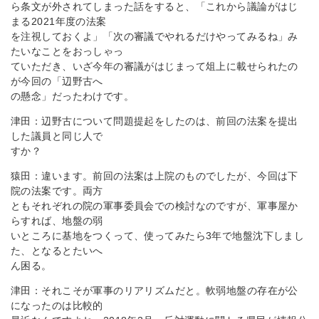
ら条文が外されてしまった話をすると、「これから議論がはじ
まる2021年度の法案
を注視しておくよ」「次の審議でやれるだけやってみるね」み
たいなことをおっしゃっ
ていただき、いざ今年の審議がはじまって俎上に載せられたの
が今回の「辺野古へ
の懸念」だったわけです。
津田：辺野古について問題提起をしたのは、前回の法案を提出
した議員と同じ人で
すか？
猿田：違います。前回の法案は上院のものでしたが、今回は下
院の法案です。両方
ともそれぞれの院の軍事委員会での検討なのですが、軍事屋か
らすれば、地盤の弱
いところに基地をつくって、使ってみたら3年で地盤沈下しまし
た、となるとたいへ
ん困る。
津田：それこそが軍事のリアリズムだと。軟弱地盤の存在が公
になったのは比較的