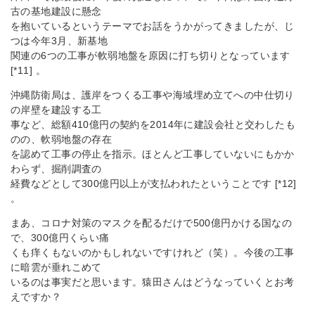
古の基地建設に懸念
を抱いているというテーマでお話をうかがってきましたが、じ
つは今年3月、新基地
関連の6つの工事が軟弱地盤を原因に打ち切りとなっています
[*11] 。
沖縄防衛局は、護岸をつくる工事や海域埋め立てへの中仕切り
の岸壁を建設する工
事など、総額410億円の契約を2014年に建設会社と交わしたも
のの、軟弱地盤の存在
を認めて工事の停止を指示。ほとんど工事していないにもかか
わらず、掘削調査の
経費などとして300億円以上が支払われたということです [*12]
。
まあ、コロナ対策のマスクを配るだけで500億円かける国なの
で、300億円くらい痛
くも痒くもないのかもしれないですけれど（笑）。今後の工事
に暗雲が垂れこめて
いるのは事実だと思います。猿田さんはどうなっていくとお考
えですか？