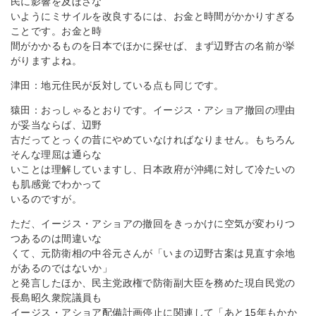
民に影響を及ぼさな
いようにミサイルを改良するには、お金と時間がかかりすぎる
ことです。お金と時
間がかかるものを日本でほかに探せば、まず辺野古の名前が挙
がりますよね。
津田：地元住民が反対している点も同じです。
猿田：おっしゃるとおりです。イージス・アショア撤回の理由
が妥当ならば、辺野
古だってとっくの昔にやめていなければなりません。もちろん
そんな理屈は通らな
いことは理解していますし、日本政府が沖縄に対して冷たいの
も肌感覚でわかって
いるのですが。
ただ、イージス・アショアの撤回をきっかけに空気が変わりつ
つあるのは間違いな
くて、元防衛相の中谷元さんが「いまの辺野古案は見直す余地
があるのではないか」
と発言したほか、民主党政権で防衛副大臣を務めた現自民党の
長島昭久衆院議員も
イージス・アショア配備計画停止に関連して「あと15年もかか