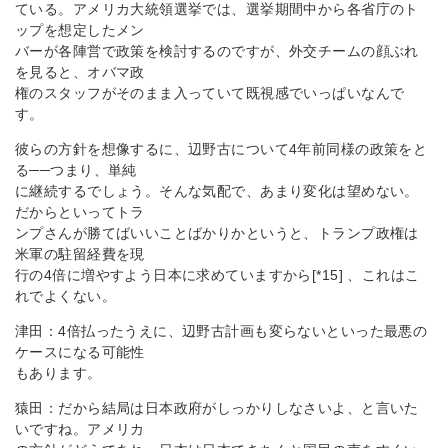
ている。アメリカ大統領選挙では、選挙期間中から各省庁のト
ップを想定したメン
バーが各陣営で政策を検討するのですが、外交チームの顔ぶれ
を見ると、オバマ政
権のスタッフがそのまま入っていて既視感でいっぱいなんで
す。
彼らの方針を想像するに、辺野古について4年前同様の政策をと
る──つまり、単純
に継続するでしょう。そんな気配で、あまり変化は望めない。
だからといってトラ
ンプさんが勝てばいいことばかりかというと、トランプ政権は
米軍の駐留経費を現
行の4倍に増やすよう日本に求めていますから[*15] 、これはこ
れでよくない。
津田：4倍払ったうえに、辺野古計画も変らないといった最悪の
ケースになる可能性
もあります。
猿田：だから結局は日本政府がしっかりしなさいよ、と言いた
いですね。アメリカ