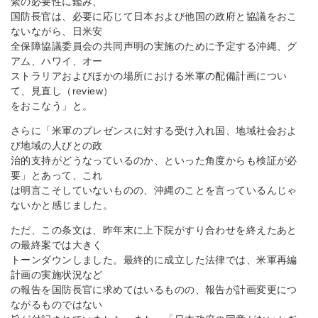
緊の必要性に鑑み、
国防長官は、必要に応じて日本および他国の政府と協議をおこ
ないながら、日米安
全保障協議委員会の共同声明の実施のために予定する沖縄、グ
アム、ハワイ、オー
ストラリアおよびほかの場所における米軍の配備計画につい
て、見直し（review）
をおこなう」と。
さらに「米軍のプレゼンスに対する受け入れ国、地域社会およ
び地域の人びとの政
治的支持がどうなっているのか、といった角度からも検証が必
要」とあって、これ
は明言こそしていないものの、沖縄のことを言っているんじゃ
ないかと感じました。
ただ、この条文は、昨年末に上下院がすり合わせを終えたあと
の最終案では大きく
トーンダウンしました。最終的に成立した法律では、米軍再編
計画の実施状況など
の報告を国防長官に求めてはいるものの、報告が計画変更につ
ながるものではない