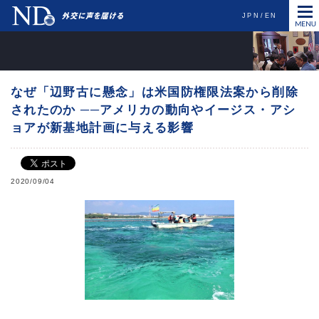
JPN
EN
なぜ「辺野古に懸念」は米国防権限法案から削除
されたのか ──アメリカの動向やイージス・アシ
ョアが新基地計画に与える影響
2020/09/04