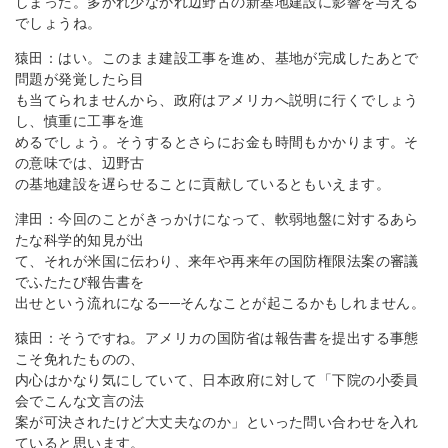
しまった。多かれ少なかれ辺野古の新基地建設に影響を与える
でしょうね。
猿田：はい。このまま建設工事を進め、基地が完成したあとで
問題が発覚したら目
も当てられませんから、政府はアメリカへ説明に行くでしょう
し、慎重に工事を進
めるでしょう。そうするとさらにお金も時間もかかります。そ
の意味では、辺野古
の基地建設を遅らせることに貢献しているともいえます。
津田：今回のことがきっかけになって、軟弱地盤に対するあら
たな科学的知見が出
て、それが米国に伝わり、来年や再来年の国防権限法案の審議
でふたたび報告書を
出せという流れになる──そんなことが起こるかもしれません。
猿田：そうですね。アメリカの国防省は報告書を提出する事態
こそ免れたものの、
内心はかなり気にしていて、日本政府に対して「下院の小委員
会でこんな文言の法
案が可決されたけど大丈夫なのか」といった問い合わせを入れ
ていると思います。