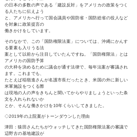
の日本の多数の声である「建設反対」をアメリカの政策をつく
る人たちに伝えよう
と、アメリカへ行って国会議員や国防省・国防総省の役人など
を対象に政策提言の
働きかけをしています。
そのなかで、この「国防権限法案」については、沖縄にかんす
る要素も入りうる法
案として以前から注目していたんですね。「国防権限法」とは
アメリカの国防予算
の大枠を決めるために議会が通す法律で、毎年法案が審議され
ます。これまでも、
たとえば稲嶺進さんが名護市長だったとき、米国の外に新しい
米軍施設をつくる際
は現地の人の声をきちんと聞いてからやりましょうといった条
文を入れられないか
とか、そんな働きかけを10年くらいしてきました。
◇2019年の上院案がトーンダウンした理由
津田：猿田さんたちがウォッチしてきた国防権限法案の審議で
辺野古の基地建設が