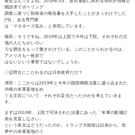
最近なんですよね。2018年3月、反対運動に関わる県民が情報公
開請求でボーリング
調査に基づく防衛省の報告書を入手したことがきっかけでした
[*6] 。ある専門家
は「マヨネーズ並み」と表現しています。
猿田：そうですね。2019年は上院で今年は下院。それぞれの立
場の人たちがいろい
ろな懸念をもって働きかけている。このことからわかるのは、
アメリカも一枚岩で
はないという事実ではないでしょうか。
◇辺野古にこだわるのは日本政府だけ？
津田：ここからは2019年と今年の国防権限法案に盛り込まれた
沖縄の米軍基地をめ
ぐる文言について、それぞれ妥当だったのかを考えていきま
す。
まずは2019年、上院で可決された法案にあった「米軍の配備計
画を見直しなさい」
という条文はどうだったのか。トランプ大統領は以前から、世
界中の米軍基地のう