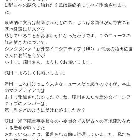
辺野古への懸念に触れた文章は最終的にすべて削除されまし
た。
最終的に文言は削除されたものの、じつは米国側が辺野古の新
基地建設にリスクを
感じていることがあきらかになったわけです。このニュースの
読み解き方について、
シンクタンク「新外交イニシアティブ（ND）」代表の猿田佐世
さんにお話をうかが
います。猿田さん、よろしくお願いします。
猿田：よろしくお願いします。
津田：これはけっこう大きなニュースだと思うのですが、本土
のマスメディアでは
あまり報道されなかったですね。猿田さんたち新外交イニシア
ティブのメンバーは、
第一報をどのように受け止めましたか？
猿田：米下院軍事委員会の小委員会で辺野古への基地建設をめ
ぐる懸念が取りざた
されていることは、報道される前に把握していました。私たち