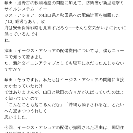
猿田：辺野古の軟弱地盤の問題に加えて、防衛省が新型迎撃ミ
サイルシステム「イー
ジス・アショア」の山口県と秋田県への配備計画を撤回した
[*13] 経過もあり、政
府は安全保障戦略を見直すだろう──そんな空気がいまにわかに
漂っているんです
ね。
津田：イージス・アショアの配備撤回については、僕もニュー
スで知って驚きまし
た。新外交イニシアティブとしても寝耳に水だったんじゃない
ですか？
猿田：そうですね。私たちはイージス・アショアの問題に直接
かかわっていたわけ
ではありませんが、山口と秋田の方々ががんばっていたのはよ
く知っていたので
「こんなことも起こるんだな」「沖縄も励まされるな」とたい
へん驚きつつうれしく
思いました。
今回、イージス・アショアの配備が撤回された理由は、周辺住