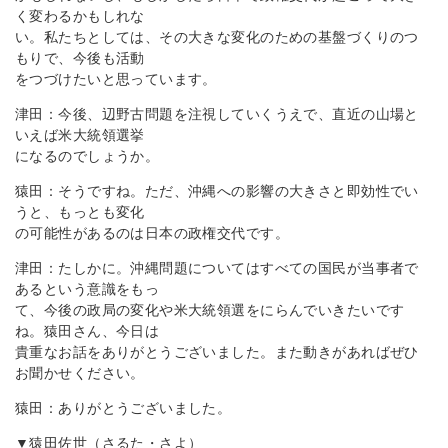
く変わるかもしれな
い。私たちとしては、その大きな変化のための基盤づくりのつ
もりで、今後も活動
をつづけたいと思っています。
津田：今後、辺野古問題を注視していくうえで、直近の山場と
いえば米大統領選挙
になるのでしょうか。
猿田：そうですね。ただ、沖縄への影響の大きさと即効性でい
うと、もっとも変化
の可能性があるのは日本の政権交代です。
津田：たしかに。沖縄問題についてはすべての国民が当事者で
あるという意識をもっ
て、今後の政局の変化や米大統領選をにらんでいきたいです
ね。猿田さん、今日は
貴重なお話をありがとうございました。また動きがあればぜひ
お聞かせください。
猿田：ありがとうございました。
▼猿田佐世（さるた・さよ）