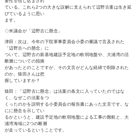
要性を信じ込まされ
ている。これら2つの大きな誤解に支えられて辺野古案は生き延
びているように思い
ます。
◇米議会が「辺野古に懸念」
津田：次は、今年の下院軍事委員会小委の審議で言及された
「辺野古への懸念」に
ついて。辺野古の新基地建設予定地の軟弱地盤や、大浦湾の活
断層についての指摘
があったとのことですが、その文言がどんな経緯で削除された
のか。猿田さんは把
握していますか？
猿田：「辺野古に懸念」は法案の条文に入っていたのではな
く、なぜこの法案をつ
くったのかを説明する小委員会の報告書にあった文言です。な
にに懸念を示してい
るかというと、建設予定地の軟弱地盤による工事の難航と、大
浦湾海域に2つの断層
が走っているということです。