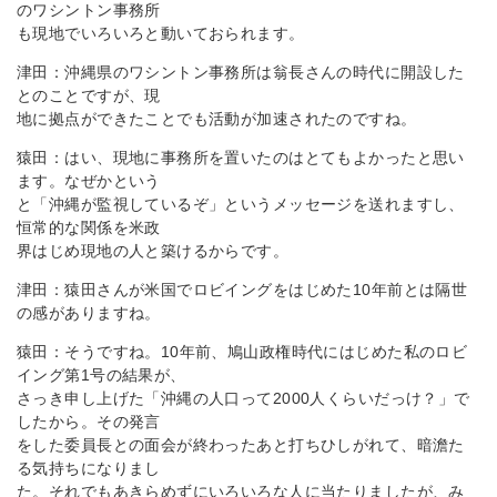
のワシントン事務所
も現地でいろいろと動いておられます。
津田：沖縄県のワシントン事務所は翁長さんの時代に開設した
とのことですが、現
地に拠点ができたことでも活動が加速されたのですね。
猿田：はい、現地に事務所を置いたのはとてもよかったと思い
ます。なぜかという
と「沖縄が監視しているぞ」というメッセージを送れますし、
恒常的な関係を米政
界はじめ現地の人と築けるからです。
津田：猿田さんが米国でロビイングをはじめた10年前とは隔世
の感がありますね。
猿田：そうですね。10年前、鳩山政権時代にはじめた私のロビ
イング第1号の結果が、
さっき申し上げた「沖縄の人口って2000人くらいだっけ？」で
したから。その発言
をした委員長との面会が終わったあと打ちひしがれて、暗澹た
る気持ちになりまし
た。それでもあきらめずにいろいろな人に当たりましたが、み