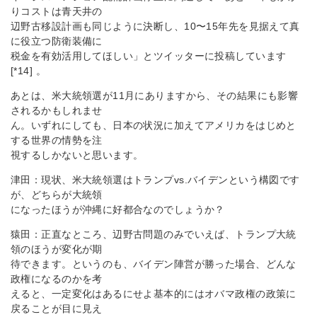
りコストは青天井の
辺野古移設計画も同じように決断し、10〜15年先を見据えて真
に役立つ防衛装備に
税金を有効活用してほしい」とツイッターに投稿しています
[*14] 。
あとは、米大統領選が11月にありますから、その結果にも影響
されるかもしれませ
ん。いずれにしても、日本の状況に加えてアメリカをはじめと
する世界の情勢を注
視するしかないと思います。
津田：現状、米大統領選はトランプvs.バイデンという構図です
が、どちらが大統領
になったほうが沖縄に好都合なのでしょうか？
猿田：正直なところ、辺野古問題のみでいえば、トランプ大統
領のほうが変化が期
待できます。というのも、バイデン陣営が勝った場合、どんな
政権になるのかを考
えると、一定変化はあるにせよ基本的にはオバマ政権の政策に
戻ることが目に見え