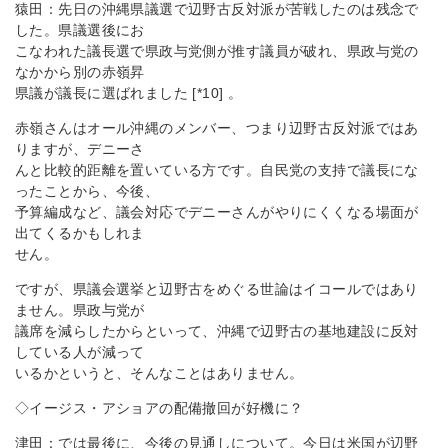
猿田：先日の沖縄県議選で辺野古反対派が苦戦したのは残念で
した。県議選後にお
こなわれた議長選で県政与党側が推す議員が破れ、県政与党の
なかから別の赤嶺昇
県議が議長に選ばれました [*10] 。
赤嶺さんはオール沖縄のメンバー、つまり辺野古反対派ではあ
りますが、デニーさ
んと比較的距離を置いている方です。自民党の支持で議長にな
ったことから、今後、
予算編成など、議会対応でデニーさんがやりにくくなる場面が
出てくるかもしれま
せん。
ですが、県議会選挙と辺野古をめぐる世論はイコールではあり
ません。県政与党が
議席を減らしたからといって、沖縄で辺野古の基地建設に反対
している人が減って
いるかというと、そんなことはありません。
◇イージス・アショアの配備撤回が好機に？
津田：では最後に、今後の見通しについて。今日は米国が辺野