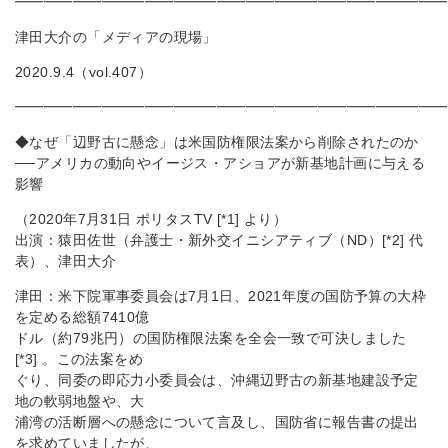
━━━━━━━━━━━━━━━━━━━━━━━━━━━━━━
津田大介の「メディアの現場」
2020.9.4（vol.407）
━━━━━━━━━━━━━━━━━━━━━━━━━━━━━━
◆なぜ「辺野古に懸念」は米国防権限法案から削除されたのか
──アメリカの動向やイージス・アショアが新基地計画に与える
影響
（2020年7月31日 ポリタスTV [*1] より）
出演：猿田佐世（弁護士・新外交イニシアティブ（ND）[*2] 代
表）、津田大介
津田：米下院軍事委員会は7月1日、2021年度の国防予算の大枠
を定める総額7410億
ドル（約79兆円）の国防権限法案を全会一致で可決しました
[*3] 。この法案をめ
ぐり、同委の即応力小委員会は、沖縄辺野古の新基地建設予定
地の軟弱地盤や、大
浦湾の活断層への懸念について言及し、国防省に報告書の提出
を求めていましたが、