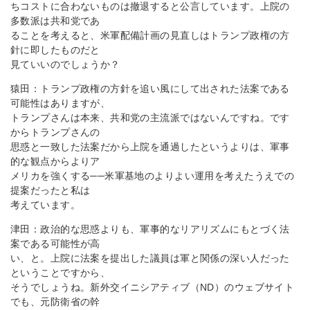
ちコストに合わないものは撤退すると公言しています。上院の
多数派は共和党であ
ることを考えると、米軍配備計画の見直しはトランプ政権の方
針に即したものだと
見ていいのでしょうか？
猿田：トランプ政権の方針を追い風にして出された法案である
可能性はありますが、
トランプさんは本来、共和党の主流派ではないんですね。です
からトランプさんの
思惑と一致した法案だから上院を通過したというよりは、軍事
的な観点からよりア
メリカを強くする──米軍基地のよりよい運用を考えたうえでの
提案だったと私は
考えています。
津田：政治的な思惑よりも、軍事的なリアリズムにもとづく法
案である可能性が高
い、と。上院に法案を提出した議員は軍と関係の深い人だった
ということですから、
そうでしょうね。新外交イニシアティブ（ND）のウェブサイト
でも、元防衛省の幹