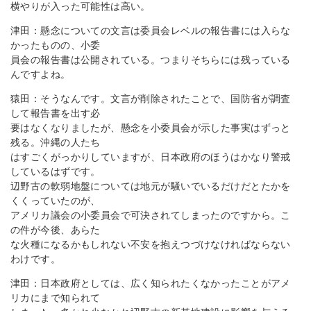
横やりが入った可能性は高い。
津田：懸念についての文言は委員会レベルの報告書には入らな
かったものの、小委
員会の報告書は公開されている。つまりそちらには残っている
んですよね。
猿田：そうなんです。文言が削除されたことで、国防省が調査
して報告書を出す必
要はなくなりましたが、懸念を小委員会が示した事実はずっと
残る。沖縄の人たち
はすごくがっかりしていますが、日本政府のほうはかなり警戒
しているはずです。
辺野古の軟弱地盤については地元が騒いでいるだけだとたかを
くくっていたのが、
アメリカ議会の小委員会で可決されてしまったのですから。こ
の件が今後、あらた
な火種になるかもしれない不安を抱えつづけなければならない
わけです。
津田：日本政府としては、広く知られたくなかったことがアメ
リカにまで知られて