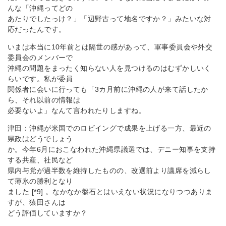
んな「沖縄ってどの
あたりでしたっけ？」「辺野古って地名ですか？」みたいな対
応だったんです。
いまは本当に10年前とは隔世の感があって、軍事委員会や外交
委員会のメンバーで
沖縄の問題をまったく知らない人を見つけるのはむずかしいく
らいです。私が委員
関係者に会いに行っても「3カ月前に沖縄の人が来て話したか
ら、それ以前の情報は
必要ないよ」なんて言われたりしますね。
津田：沖縄が米国でのロビイングで成果を上げる一方、最近の
県政はどうでしょう
か。今年6月におこなわれた沖縄県議選では、デニー知事を支持
する共産、社民など
県内与党が過半数を維持したものの、改選前より議席を減らし
て薄氷の勝利となり
ました [*9] 。なかなか盤石とはいえない状況になりつつありま
すが、猿田さんは
どう評価していますか？