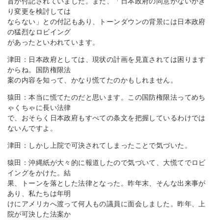
旨が付記されていました。また、「日本政府の同意がないかぎ
り変更を検討しては
ならない」との付記もあり、トーンダウンの背景には日本政府
の猛烈なロビイング
があったといわれています。
津田：日本政府としては、現状の計画を見直されては困ります
からね。国防権限法
案の内容を知って、かなり慌てたのかもしれません。
猿田：本当に慌てたのだと思います。この国防権限法ってめち
ゃくちゃに長い法律
で、おそらく日本政府もすべての条文を把握しているわけでは
ないんですよ。
津田：しかし上院で可決されてしまったことで気づいた。
猿田：沖縄紙が大々的に報道したので気づいて、大慌てでロビ
イングをかけた。結
果、トーンを落とした法律となった。昨年末、そんな出来事が
あり、私たちは年明
けにアメリカへ渡って何人もの議員に面会しました。昨年、上
院が可決した法案か