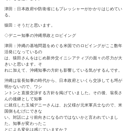
津田：日本政府や防衛省にもプレッシャーがかかりはじめてい
る。
猿田：そうだと思います。
◇デニー知事の沖縄県政とロビイング
津田：沖縄の基地問題をめぐる米国でのロビイングがここ数年
活発になっているの
は、猿田さんをはじめ新外交イニシアティブの面々の尽力が大
きいと思います。そ
れに加えて、沖縄知事の方針も影響している気がするんです。
沖縄は翁長知事の時代から、日本政府といくら交渉しても埒が
明かないので、ワシ
ントンと直接交渉する方針を掲げていました。その後、翁長さ
んの後継として知事
に就任した玉城デニーさんは、お父様が元米軍兵士なので、米
国側もむげにできな
い。対話により前向きになるのではないかと言われていまし
た。知事が変わったこ
とによる変化は感じていますか？