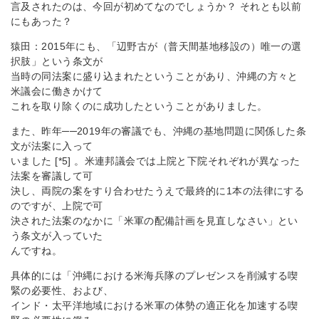
言及されたのは、今回が初めてなのでしょうか？ それとも以前
にもあった？
猿田：2015年にも、「辺野古が（普天間基地移設の）唯一の選
択肢」という条文が
当時の同法案に盛り込まれたということがあり、沖縄の方々と
米議会に働きかけて
これを取り除くのに成功したということがありました。
また、昨年──2019年の審議でも、沖縄の基地問題に関係した条
文が法案に入って
いました [*5] 。米連邦議会では上院と下院それぞれが異なった
法案を審議して可
決し、両院の案をすり合わせたうえで最終的に1本の法律にする
のですが、上院で可
決された法案のなかに「米軍の配備計画を見直しなさい」とい
う条文が入っていた
んですね。
具体的には「沖縄における米海兵隊のプレゼンスを削減する喫
緊の必要性、および、
インド・太平洋地域における米軍の体勢の適正化を加速する喫