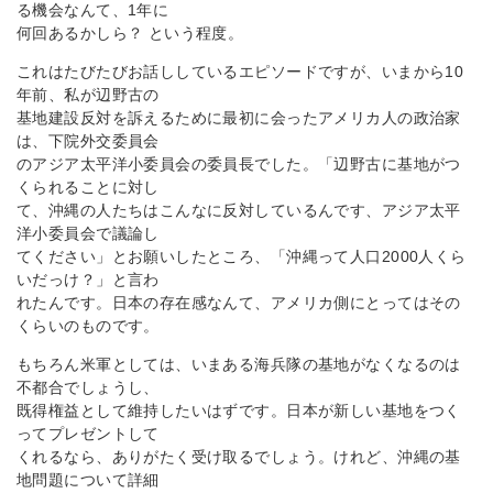
る機会なんて、1年に
何回あるかしら？ という程度。
これはたびたびお話ししているエピソードですが、いまから10
年前、私が辺野古の
基地建設反対を訴えるために最初に会ったアメリカ人の政治家
は、下院外交委員会
のアジア太平洋小委員会の委員長でした。「辺野古に基地がつ
くられることに対し
て、沖縄の人たちはこんなに反対しているんです、アジア太平
洋小委員会で議論し
てください」とお願いしたところ、「沖縄って人口2000人くら
いだっけ？」と言わ
れたんです。日本の存在感なんて、アメリカ側にとってはその
くらいのものです。
もちろん米軍としては、いまある海兵隊の基地がなくなるのは
不都合でしょうし、
既得権益として維持したいはずです。日本が新しい基地をつく
ってプレゼントして
くれるなら、ありがたく受け取るでしょう。けれど、沖縄の基
地問題について詳細