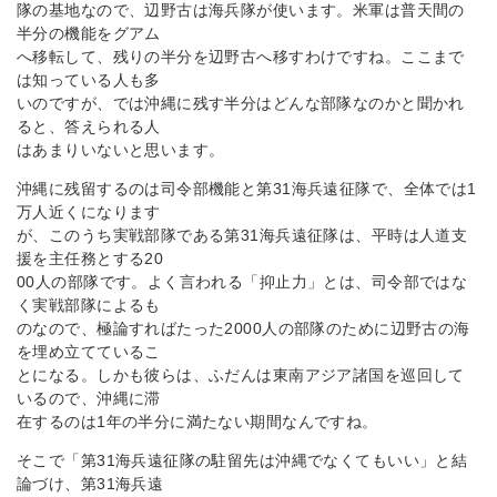
隊の基地なので、辺野古は海兵隊が使います。米軍は普天間の
半分の機能をグアム
へ移転して、残りの半分を辺野古へ移すわけですね。ここまで
は知っている人も多
いのですが、では沖縄に残す半分はどんな部隊なのかと聞かれ
ると、答えられる人
はあまりいないと思います。
沖縄に残留するのは司令部機能と第31海兵遠征隊で、全体では1
万人近くになります
が、このうち実戦部隊である第31海兵遠征隊は、平時は人道支
援を主任務とする20
00人の部隊です。よく言われる「抑止力」とは、司令部ではな
く実戦部隊によるも
のなので、極論すればたった2000人の部隊のために辺野古の海
を埋め立てているこ
とになる。しかも彼らは、ふだんは東南アジア諸国を巡回して
いるので、沖縄に滞
在するのは1年の半分に満たない期間なんですね。
そこで「第31海兵遠征隊の駐留先は沖縄でなくてもいい」と結
論づけ、第31海兵遠