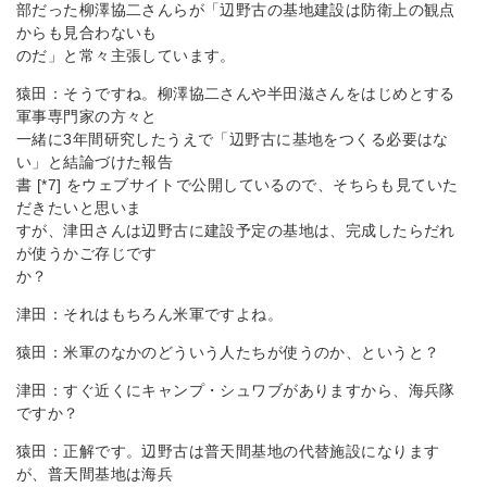
部だった柳澤協二さんらが「辺野古の基地建設は防衛上の観点
からも見合わないも
のだ」と常々主張しています。
猿田：そうですね。柳澤協二さんや半田滋さんをはじめとする
軍事専門家の方々と
一緒に3年間研究したうえで「辺野古に基地をつくる必要はな
い」と結論づけた報告
書 [*7] をウェブサイトで公開しているので、そちらも見ていた
だきたいと思いま
すが、津田さんは辺野古に建設予定の基地は、完成したらだれ
が使うかご存じです
か？
津田：それはもちろん米軍ですよね。
猿田：米軍のなかのどういう人たちが使うのか、というと？
津田：すぐ近くにキャンプ・シュワブがありますから、海兵隊
ですか？
猿田：正解です。辺野古は普天間基地の代替施設になります
が、普天間基地は海兵