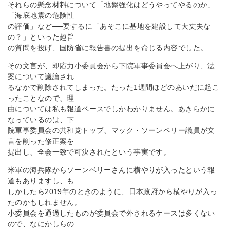
それらの懸念材料について「地盤強化はどうやってやるのか」
「海底地震の危険性
の評価」など──要するに「あそこに基地を建設して大丈夫な
の？」といった趣旨
の質問を投げ、国防省に報告書の提出を命じる内容でした。
その文言が、即応力小委員会から下院軍事委員会へ上がり、法
案について議論され
るなかで削除されてしまった。たった1週間ほどのあいだに起こ
ったことなので、理
由については私も報道ベースでしかわかりません。あきらかに
なっているのは、下
院軍事委員会の共和党トップ、マック・ソーンベリー議員が文
言を削った修正案を
提出し、全会一致で可決されたという事実です。
米軍の海兵隊からソーンベリーさんに横やりが入ったという報
道もありますし、も
しかしたら2019年のときのように、日本政府から横やりが入っ
たのかもしれません。
小委員会を通過したものが委員会で外されるケースは多くない
ので、なにかしらの