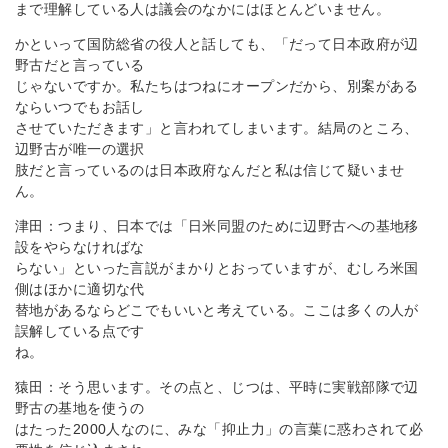
まで理解している人は議会のなかにはほとんどいません。
かといって国防総省の役人と話しても、「だって日本政府が辺
野古だと言っている
じゃないですか。私たちはつねにオープンだから、別案がある
ならいつでもお話し
させていただきます」と言われてしまいます。結局のところ、
辺野古が唯一の選択
肢だと言っているのは日本政府なんだと私は信じて疑いませ
ん。
津田：つまり、日本では「日米同盟のために辺野古への基地移
設をやらなければな
らない」といった言説がまかりとおっていますが、むしろ米国
側はほかに適切な代
替地があるならどこでもいいと考えている。ここは多くの人が
誤解している点です
ね。
猿田：そう思います。その点と、じつは、平時に実戦部隊で辺
野古の基地を使うの
はたった2000人なのに、みな「抑止力」の言葉に惑わされて必