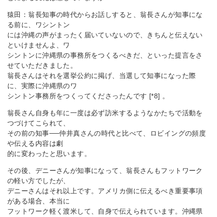
猿田：翁長知事の時代からお話しすると、翁長さんが知事にな
る前に、ワシントン
には沖縄の声がまったく届いていないので、きちんと伝えない
といけませんよ、ワ
シントンに沖縄県の事務所をつくるべきだ、といった提言をさ
せていただきました。
翁長さんはそれを選挙公約に掲げ、当選して知事になった際
に、実際に沖縄県のワ
シントン事務所をつくってくださったんです [*8] 。
翁長さん自身も年に一度は必ず訪米するようなかたちで活動を
つづけてこられて、
その前の知事──仲井真さんの時代と比べて、ロビイングの頻度
や伝える内容は劇
的に変わったと思います。
その後、デニーさんが知事になって、翁長さんもフットワーク
の軽い方でしたが、
デニーさんはそれ以上です。アメリカ側に伝えるべき重要事項
がある場合、本当に
フットワーク軽く渡米して、自身で伝えられています。沖縄県