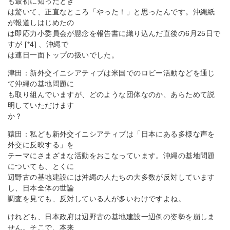
も最初に知ったとき
は驚いて、正直なところ「やった！」と思ったんです。沖縄紙
が報道しはじめたの
は即応力小委員会が懸念を報告書に織り込んだ直後の6月25日で
すが [*4] 、沖縄で
は連日一面トップの扱いでした。
津田：新外交イニシアティブは米国でのロビー活動などを通じ
て沖縄の基地問題に
も取り組んでいますが、どのような団体なのか、あらためて説
明していただけます
か？
猿田：私ども新外交イニシアティブは「日本にある多様な声を
外交に反映する」を
テーマにさまざまな活動をおこなっています。沖縄の基地問題
についても、とくに
辺野古の基地建設には沖縄の人たちの大多数が反対しています
し、日本全体の世論
調査を見ても、反対している人が多いわけですよね。
けれども、日本政府は辺野古の基地建設一辺倒の姿勢を崩しま
せん。そこで、本来