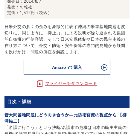
発売日
2014/8/7
発売
旬報社
定価
1,512円（税込）
日米外交の多くの歪みを象徴的に表す沖縄の米軍基地問題を皮
切りに、同じように「抑止力」による説明が繰り返される集団
的自衛権の行使容認、そして日米安保体制や日本の民主主義の
在り方について、外交・防衛・安全保障の専門的見地から疑問
を投げかけ、問題の所在を解説します。
Amazonで購入
フライヤーをダウンロード
目次・詳細
普天間基地問題にどう向き合うか—元防衛官僚の視点から 【柳
澤協二】
「名護に行こう」という決断/名護市の危機は日本の民主主義の
危機/名護市長選挙と今後の展望/米国のアジア回帰と沖縄海兵隊