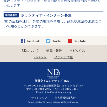
集からメディア発信まで、会員の皆さまの政策実現のお手伝いを
いたします。
ボランティア・インターン募集
随時募集中
NDの活動を通じ、外交の現場を体験し、政策や政治の形成につ
いて知ることができます。
Facebook
Twitter
YouTube
NDについて
研究・報告
トピックス
イベント
メディア情報
新外交イニシアティブ（ND）
〒160-0022 東京都新宿区新宿1-15-9 さわだビル5F
電話：03-3948-7255 FAX：03-3355-0445
Email：
サイトマップ
個人情報保護方針
Copyright© New Diplomacy Initiative. All Rights Reserved.