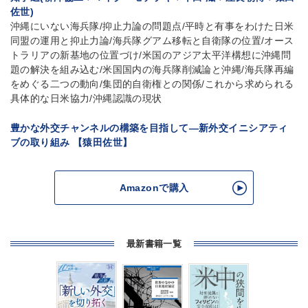
佐世)
沖縄にいない海兵隊/抑止力論の問題点/平時と有事をわけた日米
同盟の運用と抑止力論/海兵隊グアム移転と自衛隊の位置/オース
トラリアの新基地の位置づけ/米国のアジア太平洋構想に沖縄問
題の解決を組み込む/米国国内の海兵隊削減論と沖縄/海兵隊再編
をめぐる二つの動向/集団的自衛権との関係/これから求められる
具体的な日米協力/沖縄認識の現状
豊かな外交チャンネルの構築を目指して—新外交イニシアティ
ブの取り組み 【猿田佐世】
Amazonで購入
最新書籍一覧