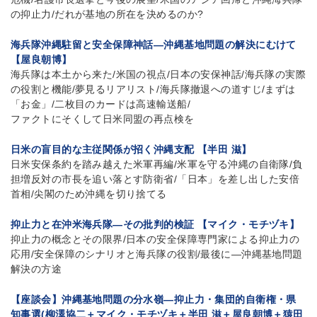
の抑止力/だれが基地の所在を決めるのか?
海兵隊沖縄駐留と安全保障神話—沖縄基地問題の解決にむけて
【屋良朝博】
海兵隊は本土から来た/米国の視点/日本の安保神話/海兵隊の実際
の役割と機能/夢見るリアリスト/海兵隊撤退への道すじ/まずは
「お金」/二枚目のカードは高速輸送船/
ファクトにそくして日米同盟の再点検を
日米の盲目的な主従関係が招く沖縄支配 【半田 滋】
日米安保条約を踏み越えた米軍再編/米軍を守る沖縄の自衛隊/負
担増反対の市長を追い落とす防衛省/「日本」を差し出した安倍
首相/尖閣のため沖縄を切り捨てる
抑止力と在沖米海兵隊—その批判的検証 【マイク・モチヅキ】
抑止力の概念とその限界/日本の安全保障専門家による抑止力の
応用/安全保障のシナリオと海兵隊の役割/最後に—沖縄基地問題
解決の方途
【座談会】沖縄基地問題の分水嶺—抑止力・集団的自衛権・県
知事選(柳澤協二＋マイク・モチヅキ＋半田 滋＋屋良朝博＋猿田