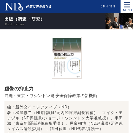
JPN
EN
出版（調査・研究）
虚像の抑止力
沖縄・東京・ワシントン発 安全保障政策の新機軸
編
新外交イニシアティブ（ND）
著
柳澤協二（ND評議員/元内閣官房副長官補）、マイク・モ
チヅキ（ND評議員/ジョージ・ワシントン大学准教授）、半田
滋（東京新聞論説兼編集委員）、屋良朝博（ND評議員/元沖縄
タイムス論説委員） 、猿田佐世（ND代表/弁護士）