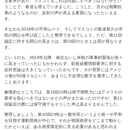
る要求があり、マスコミもこれは問題にすべきではないかとい
うことで、報道も増えていきました。こうした、言わば相乗効
果のようなものが、反対の声が高まる要因になったといえま
す。
すなわち2018年の平和ムード、そしてマスコミの報道努力が市
民の関心を呼び起こしたと整理できるでしょう。ただ、第11回
協定に対する関心の高まりは、第10回のときとは質が異なりま
す。
というのも、2019年以降、南北ないし米朝の軍事的緊張が徐々
に高まっていったにもかかわらず、駐留経費増額要求に対する
反対世論は大きくなっていったからです。その背景にはアメリ
カ側が50億ドルという、あまりに不合理な数字を要求してきた
ことあります。
象徴的なところでは、第10回の時は保守側勢力にはアメリカの
要求を呑むべきではないかとの声がまだあったのですが、第11
回協定の際には保守側でもそうした声は高まりませんでした。
整理しましょう。第10回の時は一般市民というより統一や平和
を目指す運動団体が中心で、それが韓国政府をどこまで動かし
たかといえば、ある程度限定的に見る必要があると思われま