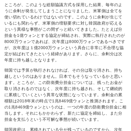
ところが、このような総額協議方式を採用した結果、毎年のよ
うに余剰が発生してしまうことになりました。米軍側は全てを
使い切れているわけではないのです。このように余剰が生じて
いるにも関わらず、米軍側の増額要求に対し韓国政府が応える
という異様な事態がこの間ずっと続いてきました。たとえば分
担金を1億ウォンとする協定が締結され、実際に執行されたのが
8000万ウォンであれば、次年度は8000万ウォンであるべきです
が、次年度は１億2000万ウォンという具合に非常に不合理な協
定が結ばれてきたという経緯があります。さらに、余剰分は次
年度に持ち越しとなります。
韓国では予算が執行されなければ、その分は取り消され、持ち
越しというのはありません。日本でもそうなっているかと思い
ます。ところが、この防衛費分担金については、残ったお金が
取り消されるのではなく、次年度に持ち越され、そして継続的
に累積していくという異常な状態になっています。余剰金の累
積額は2018年末の時点で1兆8469億ウォンと推測されます。こ
の1兆8469億ウォンというのは、一つの年度の防衛費分担金に相
当します。それにもかかわらず、新たに協定を締結し、また分
担金を支払うという不可解な事態が続いています。
韓国政府は、累積されている分が残っているのですから、次年