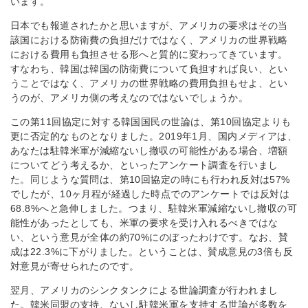
います。
日本でも報道されたかと思いますが、アメリカの要求はその当
該国における防衛費の負担だけではなく、アメリカの世界戦略
における費用も負担させる形へと質的に変わってきています。
すなわち、韓国は韓国の防衛費について負担すれば良い、とい
うことではなく、アメリカの世界戦略の費用負担もせよ、とい
うのが、アメリカ側の考えなのではないでしょうか。
この第11回協定に対する韓国国民の世論は、第10回協定よりも
更に否定的なものとなりました。2019年1月、国内メディアは、
あなたは駐韓米軍が減縮ないし撤収の可能性がある場合、増額
についてどう考えるか、といったアンケート調査を行いまし
た。同じような質問は、第10回協定の時にも行われ反対は57%
でしたが、10ヶ月程が経過した時点でのアンケートでは反対は
68.8%へと急伸しました。つまり、駐韓米軍減縮ないし撤収の可
能性があったとしても、米軍の要求を受け入れるべきではな
い、という意見が全体の約70%にのぼったわけです。なお、賛
成は22.3%に下がりました。ということは、賛成意見の3倍も反
対意見が寄せられたのです。
翌月、アメリカのシンクタンクによる世論調査が行われまし
た。韓米同盟の支持、ないし駐韓米軍を支持する世論が多数を