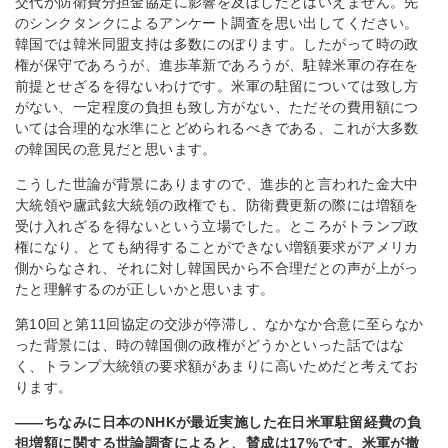
交代が防衛費分担金協定に影響を及ぼしたとはいえません。先
のシンクタンクによるアンケート調査を思い出してください。
韓国では韓米同盟支持は多数にのぼります。したがって時の政
権が保守であろうが、進歩革新であろうが、駐韓米軍の存在を
前提とせざるを得ないわけです。米軍の駐留については致し方
がない、一定程度の負担も致し方がない、ただその費用額につ
いては合理的な水準にとどめられるべきである、これが大多数
の韓国民の意見だと思います。
こうした世論が背景にありますので、進歩的と言われた金大中
大統領や廬武鉉大統領の政権でも、防衛費更新の際には増額を
受け入れざるを得ないという立場でした。ところがトランプ政
権になり、とても納得することができない増額要求がアメリカ
側からなされ、それに対し韓国民から不合理だとの声が上がっ
たと理解するのが正しいかと思います。
第10回と第11回協定の交渉が停滞し、なかなか合意に至らなか
った背景には、時の韓国側の政権がどうかといった話ではな
く、トランプ大統領の要求額があまりに高いためだと考えてお
ります。
――ちなみに日本の
NHK
が最近実施した在日米軍駐留経費の負
担増額に関する世論調査によると、賛成は
17%
です。米軍が撤