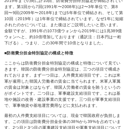
2019年までの間に計10回、防衛費分担特別協定が締結されてい
ます。第1回から7回(1991年〜2008年)は2〜3年単位で、第8
回〜9回(2009年〜2018年)までは5年単位で締結され、そして第
10回（2019年）は1年単位で締結されています。なぜ1年に短縮
されたのかについては、また後ほどご説明したいと思います。
金額ですが、1991年の1073億ウォンから2019年には1兆389億
ウォンへと、約10倍増加しております（通訳注：日本円は一桁
下げる）。つまり、この30年間で10倍となりました。
■防衛費分担金特別協定の構成と特徴
ここからは防衛費分担金特別協定の構成と特徴について見てい
きます。韓国の防衛費分担金特別協定は、三つの項目で構成さ
れております。まず一つ目は、人件費支給項目です。これは米
軍が雇用した韓国人労働者の賃金に当てられます。米軍人軍属
の賃金は対象とはならず、韓国人労働者の賃金を賄うというの
がポイントです。二つ目は、軍事建設支給項目です。これは基
地や施設の改善・建設事業の支援です。三つ目が軍事支給項目
で、軍事物資や基地運営費用などに支払われます。
最初の人件費支給項目については、現金で韓国政府が負担しま
す。この項目は防衛費分担金全体の38%から39%を占めていま
す。2つ目と3つ目の軍事建設支給項目や軍事支給項目について