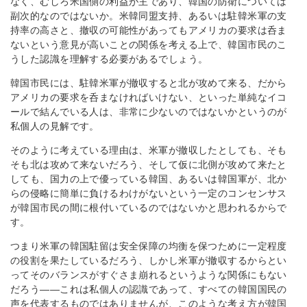
なく、むしろ米国側の利益が主であり、韓国の防衛については
副次的なのではないか。米韓同盟支持、あるいは駐韓米軍の支
持率の高さと、撤収の可能性があってもアメリカの要求は呑ま
ないという意見が高いことの関係を考える上で、韓国市民のこ
うした認識を理解する必要があるでしょう。
韓国市民には、駐韓米軍が撤収すると北が攻めて来る、だから
アメリカの要求を呑まなければいけない、といった単純なイコ
ールで結んでいる人は、非常に少ないのではないかというのが
私個人の見解です。
そのように考えている理由は、米軍が撤収したとしても、そも
そも北は攻めて来ないだろう、そして仮に北側が攻めて来たと
しても、国力の上で優っている韓国、あるいは韓国軍が、北か
らの侵略に簡単に負けるわけがないという一定のコンセンサス
が韓国市民の間に根付いているのではないかと思われるからで
す。
つまり米軍の韓国駐留は安全保障の均衡を保つために一定程度
の役割を果たしているだろう、しかし米軍が撤収するからとい
ってそのバランスがすぐさま崩れるというような関係にもない
だろう――これは私個人の認識であって、すべての韓国国民の
声を代表するものではありませんが、このような考え方が韓国