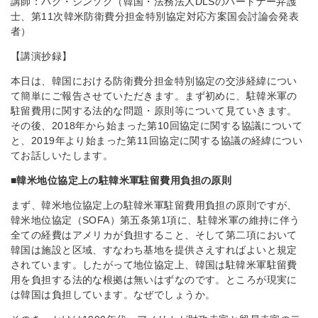
講師：パク・ジンソク（韓国・法務法人DLSのパートナー弁護
士、第11次韓米防衛費分担金特別協定対応方案国会討論会発表
者）
【講演抄録】
本日は、韓国における防衛費分担金特別協定の交渉経緯につい
て簡単にご報告させていただきます。まず初めに、駐韓米軍の
駐留費用に関する法的な問題・原則等について見ていきます。
その後、2018年から始まった第10回協定に関する協議について
と、2019年より始まった第11回協定に関する協議の経緯につい
てお話しいたします。
■韓米地位協定上の駐韓米軍駐留費用負担の原則
まず、韓米地位協定上の駐韓米軍駐留費用負担の原則ですが、
韓米地位協定（SOFA）第五条第1項に、駐韓米軍の維持に伴う
全ての経費はアメリカが負担すること、そして第二項において
韓国は施設と区域、すなわち基地を提供さえすればよいと規定
されています。したがって地位協定上、韓国は駐韓米軍駐留費
用を負担する法的な根拠は無いはずなのです。ところが現実に
は韓国は負担しています。なぜでしょうか。