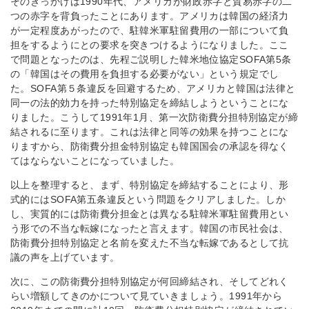
そのきっかけは1990年代、アメリカが財政赤字と貿易赤字の二
つの赤字を背負ったことにあります。アメリカは韓国の経済力
が一定程度あがったので、駐韓米軍駐留費用の一部について負
担をするようにとの要求を突きつけるようになりました。ここ
で問題となったのは、先程ご説明した韓米地位協定SOFA第5条
の「韓国はその費用を負担する必要がない」という規定でし
た。SOFA第５条違反を回避するため、アメリカと韓国は法律と
同一の法的効力を持った特別協定を締結しようということにな
りました。こうして1991年1月、第一次防衛費分担特別協定が締
結されるに至ります。これは法律と同等の効果を持つことにな
りますから、防衛費分担金特別協定も韓国国会の承認を得なく
てはならないことになっていました。
以上を整理すると、まず、特別協定を締結することにより、形
式的にはSOFA第五条違反という問題をクリアしました。しか
し、実質的には防衛費分担金とは異なる駐韓米軍駐留費用とい
う形での不当な転嫁になったと言えます。韓国の市民社会は、
防衛費分担特別協定と名前を変えた不当な転嫁であるとして抗
議の声を上げています。
次に、この防衛費分担特別協定が何回締結され、そしてどれく
らい増額してきのかについて見ていきましょう。1991年から