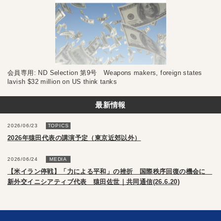
会員専用: ND Selection 第9号 Weapons makers, foreign states
lavish $32 million on US think tanks
最新情報
2026/06/23
TOPICS
2026年猿田代表の講演予定（東京近郊以外）
2026/06/24
MEDIA
【米イラン停戦】「力による平和」の挫折 国際秩序回復の機会に
新外交イニシアティブ代表 猿田佐世｜共同通信(26.6.20)