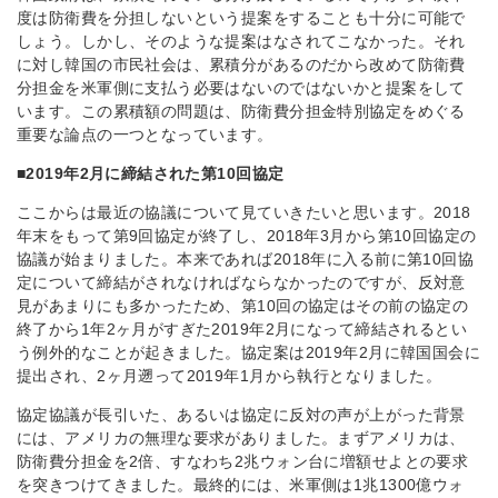
度は防衛費を分担しないという提案をすることも十分に可能で
しょう。しかし、そのような提案はなされてこなかった。それ
に対し韓国の市民社会は、累積分があるのだから改めて防衛費
分担金を米軍側に支払う必要はないのではないかと提案をして
います。この累積額の問題は、防衛費分担金特別協定をめぐる
重要な論点の一つとなっています。
■
2019
年
2
月に締結された第
10
回協定
ここからは最近の協議について見ていきたいと思います。2018
年末をもって第9回協定が終了し、2018年3月から第10回協定の
協議が始まりました。本来であれば2018年に入る前に第10回協
定について締結がされなければならなかったのですが、反対意
見があまりにも多かったため、第10回の協定はその前の協定の
終了から1年2ヶ月がすぎた2019年2月になって締結されるとい
う例外的なことが起きました。協定案は2019年2月に韓国国会に
提出され、2ヶ月遡って2019年1月から執行となりました。
協定協議が長引いた、あるいは協定に反対の声が上がった背景
には、アメリカの無理な要求がありました。まずアメリカは、
防衛費分担金を2倍、すなわち2兆ウォン台に増額せよとの要求
を突きつけてきました。最終的には、米軍側は1兆1300億ウォ