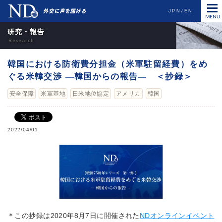
JPN
EN
研究・報告
韓国における防衛費分担金（米軍駐留経費）をめ
ぐる米韓交渉 ―韓国からの報告― ＜抄録＞
安全保障
米軍基地
日米地位協定
アメリカ
韓国
2022/04/01
＊この抄録は2020年8月7日に開催された
NDオンラインイベント