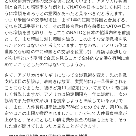
との防衛費分担金の交渉を後に控えています。アメリカは韓国
側と合意した増額率を前例としてNATOや日本に対しても同じよ
うに増額を迫ろうとの意図があったと見るべきだと考えます。
つまり米国側の交渉戦術は、まず1年の短期で韓国と合意する。
それを既成事実として、その最終合意内容を前提にNATOや日本
から増額を勝ち取り、そしてこのNATOと日本の協議内容を前提
として、また韓国に対し増額を迫る、このような交渉戦術を取
ったとのではないかと考えています。すなわち、アメリカ側は
世界的な戦略の中に韓国との交渉を位置づけ、総額は譲歩しな
がら1年という期間で合意を見ることで全体的な交渉を有利に進
めていこうとしたのではないでしょうか。
さて、アメリカはギリギリになって交渉戦術を変え、先の作戦
支給項目の新設は、表向きは放棄、実質的には一旦保留される
ことになりました。後ほど第11回協定について見ていく際に詳
しく解説しますが、アメリカは協定期限を一年に短縮し、次の
協議でまた作戦支給項目を提案しようと画策しているわけで
す。また、人件費負担率は上限75%だったのですが、第10回協
定ではこの上限が撤廃されました。したがって人件費負担率が
上がると、それにともない防衛費分担金の総額も上がる、そう
した道が開けてしまったと見ることができます。