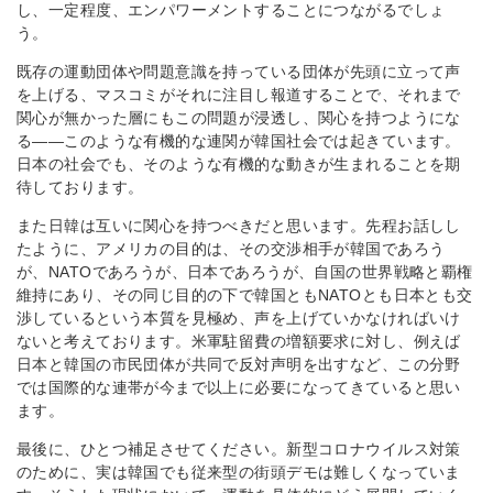
し、一定程度、エンパワーメントすることにつながるでしょ
う。
既存の運動団体や問題意識を持っている団体が先頭に立って声
を上げる、マスコミがそれに注目し報道することで、それまで
関心が無かった層にもこの問題が浸透し、関心を持つようにな
る――このような有機的な連関が韓国社会では起きています。
日本の社会でも、そのような有機的な動きが生まれることを期
待しております。
また日韓は互いに関心を持つべきだと思います。先程お話しし
たように、アメリカの目的は、その交渉相手が韓国であろう
が、NATOであろうが、日本であろうが、自国の世界戦略と覇権
維持にあり、その同じ目的の下で韓国ともNATOとも日本とも交
渉しているという本質を見極め、声を上げていかなければいけ
ないと考えております。米軍駐留費の増額要求に対し、例えば
日本と韓国の市民団体が共同で反対声明を出すなど、この分野
では国際的な連帯が今まで以上に必要になってきていると思い
ます。
最後に、ひとつ補足させてください。新型コロナウイルス対策
のために、実は韓国でも従来型の街頭デモは難しくなっていま