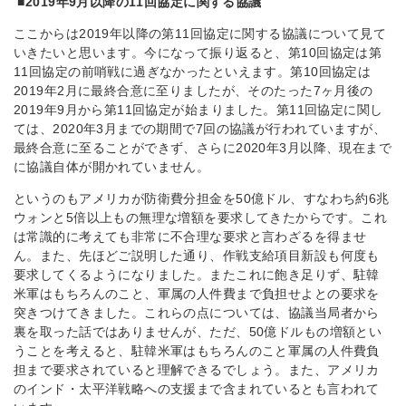
■
2019
年
9
月以降の
11
回協定に関する協議
ここからは2019年以降の第11回協定に関する協議について見て
いきたいと思います。今になって振り返ると、第10回協定は第
11回協定の前哨戦に過ぎなかったといえます。第10回協定は
2019年2月に最終合意に至りましたが、そのたった7ヶ月後の
2019年9月から第11回協定が始まりました。第11回協定に関し
ては、2020年3月までの期間で7回の協議が行われていますが、
最終合意に至ることができず、さらに2020年3月以降、現在まで
に協議自体が開かれていません。
というのもアメリカが防衛費分担金を50億ドル、すなわち約6兆
ウォンと5倍以上もの無理な増額を要求してきたからです。これ
は常識的に考えても非常に不合理な要求と言わざるを得ませ
ん。また、先ほどご説明した通り、作戦支給項目新設も何度も
要求してくるようになりました。またこれに飽き足りず、駐韓
米軍はもちろんのこと、軍属の人件費まで負担せよとの要求を
突きつけてきました。これらの点については、協議当局者から
裏を取った話ではありませんが、ただ、50億ドルもの増額とい
うことを考えると、駐韓米軍はもちろんのこと軍属の人件費負
担まで要求されていると理解できるでしょう。また、アメリカ
のインド・太平洋戦略への支援まで含まれているとも言われて