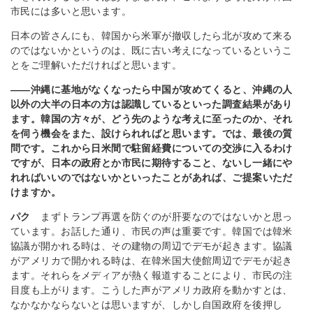
市民には多いと思います。
日本の皆さんにも、韓国から米軍が撤収したら北が攻めて来る
のではないかというのは、既に古い考えになっているというこ
とをご理解いただければと思います。
――沖縄に基地がなくなったら中国が攻めてくると、沖縄の人
以外の大半の日本の方は認識しているといった調査結果があり
ます。韓国の方々が、どう先のような考えに至ったのか、それ
を伺う機会をまた、設けられればと思います。では、最後の質
問です。これから日米間で駐留経費についての交渉に入るわけ
ですが、日本の政府とか市民に期待すること、ないし一緒にや
れればいいのではないかといったことがあれば、ご提案いただ
けますか。
パク
まずトランプ再選を防ぐのが肝要なのではないかと思っ
ています。お話した通り、市民の声は重要です。韓国では韓米
協議が開かれる時は、その建物の周辺でデモが起きます。協議
がアメリカで開かれる時は、在韓米国大使館周辺でデモが起き
ます。それらをメディアが熱く報道することにより、市民の注
目度も上がります。こうした声がアメリカ政府を動かすとは、
なかなかならないとは思いますが、しかし自国政府を後押し