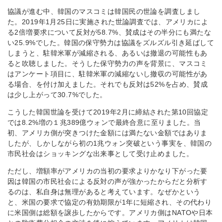
協議が進む中、韓国のマスコミは韓国民の世論を調査しまし
た。2019年1月25日に実施された世論調査では、アメリカによ
る2倍増要求について反対が58.7%、賛成はその半分にも満たな
い25.9%でした。韓国の保守勢力は協議をズルズル引き延ばして
しまうと、駐韓米軍が減縮される、あるいは撤退の可能性もあ
ると吹聴しました。そうした保守勢力の声を背景に、マスコミ
はアンケート項目に、駐韓米軍の減縮ないし撤収の可能性があ
る場合、を付け加えました。それでも反対は52%を占め、賛成
は少し上がって30.7%でした。
こうした韓国世論を受けて2019年2月に締結された第10回協定
では8.2%増の１兆389億ウォンで最終合意に至りました。当
初、アメリカ側が突きつけた金額には満たない金額ではありま
したが、しかしながら初の1兆ウォン突破という事実を、韓国の
市民社会はショッキングな出来事として受け止めました。
ただし、増額率がアメリカの当初の要求よりかなり下がった要
因は韓国の市民社会による反対の声が強かったからだと分析す
るのは、私自身は無理があると考えています。なぜかという
と、米国の要求で協定の有効期限が1年に短縮され、その代わり
に米国側は総額を譲歩したからです。アメリカ側はNATOや日本