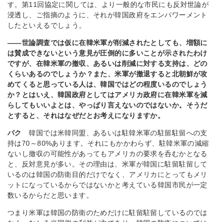
す。第11回協定に関しては、より一般的な市民にも反対世論が
浸透し、ご指摘のように、それが韓国政府をエンパワーメント
したといえるでしょう。
――世論調査では仮に在韓米軍が削減されたとしても、増額に
は賛成できないという意見が圧倒的に多いことが示されたわけ
ですが、在韓米軍の撤収、あるいは削減に対する支持は、どの
くらいあるのでしょうか？また、米軍が撤退すると北朝鮮が攻
めてくると思っている人は、韓国ではどの程度いるのでしょう
か？とはいえ、韓国政府としてはアメリカ政府に在韓米軍を減
らしてもいいよとは、やっぱり言えないのではないか。そうだ
とすると、それはなぜだとお考えになりますか。
パク
韓国では米韓同盟、あるいは駐韓米軍の駐留駐留への支
持は70～80%あります。それにもかかわらず、駐韓米軍の減縮
ないし撤収の可能性があってもアメリカの要求を呑むかとなる
と、反対意見が多い。その理由は、米軍が韓国に駐留駐留して
いるのは韓国の防衛目的だけでなく、アメリカにとってもメリ
ットになっているからではないかと考えている韓国市民が一定
数いるからだと思います。
つまり米軍は韓国の防衛のためだけに駐留駐留しているのでは