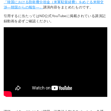
「韓国における防衛費分担金（米軍駐留経費）をめぐる米韓交
渉―韓国からの報告—」
講演内容をまとめたものです。
引用するに当たってはND公式YouTubeに掲載されている講演記
録動画を必ずご確認ください。