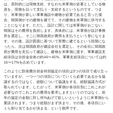
は、原則的には現物支給、すなわち米軍側が必要としている物
資を、現物を以って支払う・支給するというものです。つま
り、米軍側が新しい軍事施設や建物が必要であると言った場
合、韓国側がその建物を建てて、その建物を米軍側に供与する
ことになります。ただし、設計に関しては米軍側がおこない、
韓国はその費用を負担します。具体的には、米軍側が設計事務
所を選定し、そこに韓国政府が費用を支払うという形になりま
す。その後、設計図面に基づいて実際に建てるという段階にな
ったら、次は韓国政府が建設会社を選定し、その会社に韓国政
府が費用を支払って建設し、建物を米軍側に渡す。軍事建設支
給項目は分担金全体の約44〜45%、軍事支給項目については約
16〜17%を占めています。
このように防衛費分担金特別協定の項目は3つの項目で成り立っ
ていますが、一つ一つの項目についていくら必要であるかを協
議するのではなく、総額について協議をする、総額協議方式が
取られています。したがって、米軍側が各項目別にこれこれが
必要なのでこれこれの費用を要求しますというのではなく、前
年の協定の金額に対し何%あげて欲しいというように米軍側から
要請されます。つまり総額がまず決まり、その後、各項目にい
くら割り当てるかが決まる、という順序です。