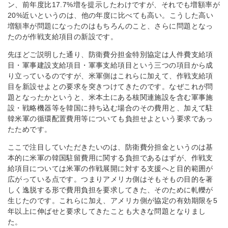
ン、前年度比17.7%増を提示したわけですが、それでも増額率が
20%近いというのは、他の年度に比べても高い。こうした高い
増額率が問題になったのはもちろんのこと、さらに問題となっ
たのが作戦支給項目の新設です。
先ほどご説明した通り、防衛費分担金特別協定は人件費支給項
目・軍事建設支給項目・軍事支給項目という三つの項目から成
り立っているのですが、米軍側はこれらに加えて、作戦支給項
目を新設せよとの要求を突きつけてきたのです。なぜこれが問
題となったかというと、米本土にある核関連施設を含む軍事施
設・戦略機器等を韓国に持ち込む場合のその費用と、加えて駐
韓米軍の循環配置費用等についても負担せよという要求であっ
たためです。
ここで注目していただきたいのは、防衛費分担金というのは基
本的に米軍の韓国駐留費用に関する負担であるはずが、作戦支
給項目については米軍の作戦展開に対する支援へと目的範囲が
広がっている点です。つまりアメリカ側はそもそもの目的を著
しく逸脱する形で費用負担を要求してきた、そのために軋轢が
生じたのです。これらに加え、アメリカ側が協定の有効期限を5
年以上に伸ばせと要求してきたことも大きな問題となりまし
た。