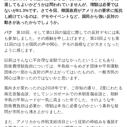
退してもよいかどうかは問われていませんが、増額は必要では
ないが
81.3%
です。さて今回、韓国政府がアメリカの要求に抵抗
し続けているのは、デモやイベントなど、国民から強い反対の
動きがあったからでしょうか。
パク
第10回、そして第11回の協定に際しての反対デモには私
も参加しました。その感触を申し上げますと、第10回よりも第
11回のほうが国民の声や関心、デモの規模などが大きくなった
ように感じます。
以前はそんなに不合理な金額ではなかったということもあり、
防衛費増額負担については、半島統一をめざす団体や平和運動
団体の一部から反対の声が上がってはいたものの、一般市民の
関心は薄かったのではないかと思います。
風向きが変わったのは2018年です。ご存知の通り、2度にわたる
南北首脳会談、そしてシンガポールでの米朝首脳会談と、朝鮮
半島の平和ムードが一気に高まった年でした。そのような中、
防衛費負担は必要か、増額は本当に必要なのかという素朴な疑
問が市民から沸き上がりました。
また、アメリカから作戦支給項目という従前の枠組みを逸脱す