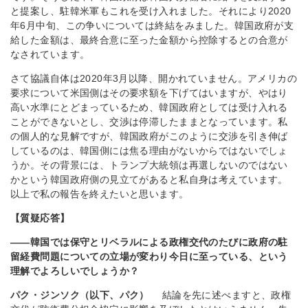
と提案し、駐韓米軍もこれを受け入れました。それにより2020
年6月中旬、この争いについては終結をみました。韓国政府が支
給した金額は、最終合意に至った金額から控除するとの合意が
なされています。
さて協議自体は2020年3月以降、開かれていません。アメリカの
要求について米国側はその要求額を下げてはいますが、やはり
高い水準にとどまっているため、韓国政府としては受け入れる
ことができないとし、交渉は停滞したままとなっています。私
の個人的な見解ですが、韓国政府がこのように交渉を引き伸ば
しているのは、韓国側には焦る理由がないからではないでしょ
うか。その背景には、トランプ大統領は再選しないのではない
かという韓国政府側の見立てがあると私自身は考えています。
以上で私の報告を終えたいと思います。
【質疑応答】
――韓国では保守とリベラルによる政権交代のたびに政府の駐
留経費問題についての立場が変わり今日に至っている、という
理解でよろしいでしょうか？
パク・ジンソク（以下、パク）
結論を先に述べますと、政権