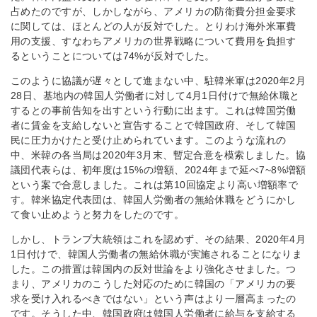
占めたのですが、しかしながら、アメリカの防衛費分担金要求
に関しては、ほとんどの人が反対でした。とりわけ海外米軍費
用の支援、すなわちアメリカの世界戦略について費用を負担す
るということについては74%が反対でした。
このように協議が遅々として進まない中、駐韓米軍は2020年2月
28日、基地内の韓国人労働者に対して4月1日付けで無給休職と
するとの事前告知を出すという行動に出ます。これは韓国労働
者に賃金を支給しないと宣告することで韓国政府、そして韓国
民に圧力かけたと受け止められています。このような流れの
中、米韓の各当局は2020年3月末、暫定合意を模索しました。協
議団代表らは、初年度は15%の増額、2024年まで延べ7~8%増額
という案で合意しました。これは第10回協定より高い増額率で
す。韓米協定代表団は、韓国人労働者の無給休職をどうにかし
て食い止めようと努力をしたのです。
しかし、トランプ大統領はこれを認めず、その結果、2020年4月
1日付けで、韓国人労働者の無給休職が実施されることになりま
した。この措置は韓国内の反対世論をより強化させました。つ
まり、アメリカのこうした対応のために韓国の「アメリカの要
求を受け入れるべきではない」という声はより一層高まったの
です。そうした中、韓国政府は韓国人労働者に給与を支給する