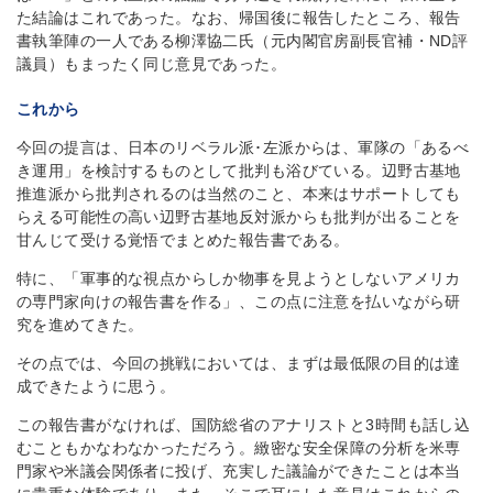
た結論はこれであった。なお、帰国後に報告したところ、報告
書執筆陣の一人である柳澤協二氏（元内閣官房副長官補・ND評
議員）もまったく同じ意見であった。
これから
今回の提言は、日本のリベラル派･左派からは、軍隊の「あるべ
き運用」を検討するものとして批判も浴びている。辺野古基地
推進派から批判されるのは当然のこと、本来はサポートしても
らえる可能性の高い辺野古基地反対派からも批判が出ることを
甘んじて受ける覚悟でまとめた報告書である。
特に、「軍事的な視点からしか物事を見ようとしないアメリカ
の専門家向けの報告書を作る」、この点に注意を払いながら研
究を進めてきた。
その点では、今回の挑戦においては、まずは最低限の目的は達
成できたように思う。
この報告書がなければ、国防総省のアナリストと3時間も話し込
むこともかなわなかっただろう。緻密な安全保障の分析を米専
門家や米議会関係者に投げ、充実した議論ができたことは本当