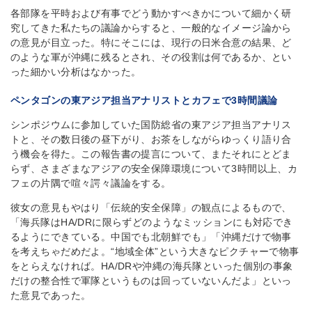
各部隊を平時および有事でどう動かすべきかについて細かく研
究してきた私たちの議論からすると、一般的なイメージ論から
の意見が目立った。特にそこには、現行の日米合意の結果、ど
のような軍が沖縄に残るとされ、その役割は何であるか、とい
った細かい分析はなかった。
ペンタゴンの東アジア担当アナリストとカフェで3時間議論
シンポジウムに参加していた国防総省の東アジア担当アナリス
トと、その数日後の昼下がり、お茶をしながらゆっくり語り合
う機会を得た。この報告書の提言について、またそれにとどま
らず、さまざまなアジアの安全保障環境について3時間以上、カ
フェの片隅で喧々諤々議論をする。
彼女の意見もやはり「伝統的安全保障」の観点によるもので、
「海兵隊はHA/DRに限らずどのようなミッションにも対応でき
るようにできている。中国でも北朝鮮でも」「沖縄だけで物事
を考えちゃだめだよ。“地域全体”という大きなピクチャーで物事
をとらえなければ。HA/DRや沖縄の海兵隊といった個別の事象
だけの整合性で軍隊というものは回っていないんだよ」といっ
た意見であった。