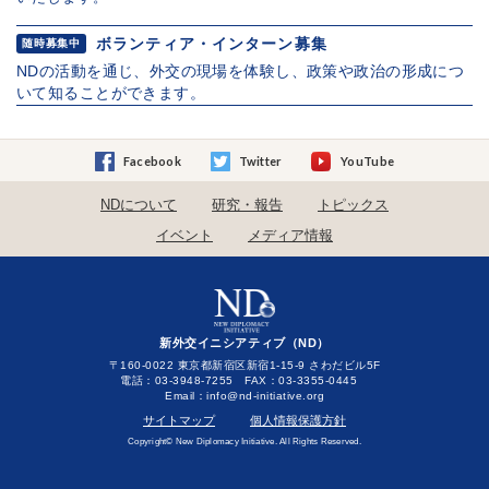
ボランティア・インターン募集
随時募集中
NDの活動を通じ、外交の現場を体験し、政策や政治の形成につ
いて知ることができます。
Facebook
Twitter
YouTube
NDについて
研究・報告
トピックス
イベント
メディア情報
新外交イニシアティブ（ND）
〒160-0022 東京都新宿区新宿1-15-9 さわだビル5F
電話：03-3948-7255 FAX：03-3355-0445
Email：
サイトマップ
個人情報保護方針
Copyright© New Diplomacy Initiative. All Rights Reserved.