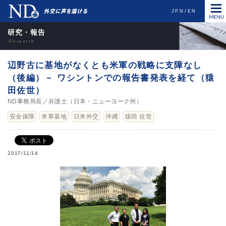
JPN
EN
研究・報告
辺野古に基地がなくとも米軍の戦略に支障なし
（後編）－ ワシントンでの報告書発表を経て（猿
田佐世）
ND事務局長／弁護士（日本・ニューヨーク州）
安全保障
米軍基地
日米外交
沖縄
猿田 佐世
2017/11/14