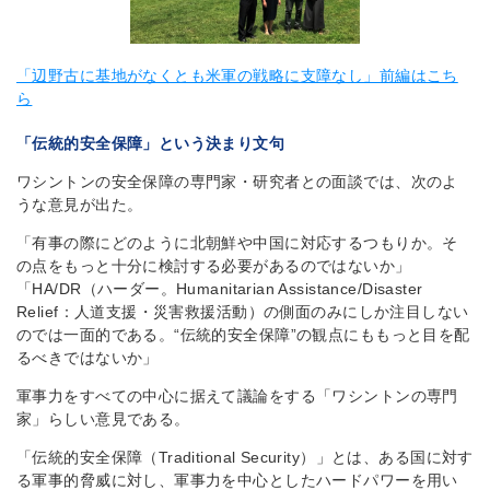
「辺野古に基地がなくとも米軍の戦略に支障なし」前編はこち
ら
「伝統的安全保障」という決まり文句
ワシントンの安全保障の専門家・研究者との面談では、次のよ
うな意見が出た。
「有事の際にどのように北朝鮮や中国に対応するつもりか。そ
の点をもっと十分に検討する必要があるのではないか」
「HA/DR（ハーダー。Humanitarian Assistance/Disaster
Relief：人道支援・災害救援活動）の側面のみにしか注目しない
のでは一面的である。“伝統的安全保障”の観点にももっと目を配
るべきではないか」
軍事力をすべての中心に据えて議論をする「ワシントンの専門
家」らしい意見である。
「伝統的安全保障（Traditional Security）」とは、ある国に対す
る軍事的脅威に対し、軍事力を中心としたハードパワーを用い