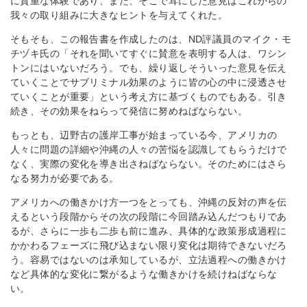
に貴重な体験であり、また、そこで耳にした意見はこれからの
我々の取り組みに大きなヒントを与えてくれた。
そもそも、この報告書を作成したのは、ND評議員のマイク・モ
チヅキ氏の「それを聞いてすぐに賛意を表明する人は、ワシン
トンにはいないだろう。でも、繰り返しそういった意見を伝え
ていくことでサブリミナル効果のように皆の心の中に浸透させ
ていくことが重要」という考え方に基づくものでもある。引き
続き、その効果をねらって発信に努めねばならない。
もっとも、辺野古の護岸工事が始まっている今、アメリカの
人々に問題の詳細や沖縄の人々の苦悩を認識してもらうだけで
なく、実際の変化を導き出さねばならない。そのためにはさら
なる努力が必要である。
アメリカへの働きかけ方一つをとっても、沖縄の反対の声を伝
えるという段階からその次の段階に今回踏み込んだつもりであ
るが、さらに一歩も二歩も前に進み、具体的な政策形成過程に
かかわるフェーズに飛び込まない限り変化は期待できないだろ
う。容易ではないのは承知しているが、立法過程への働きかけ
など具体的な変化に繋がるような働きかけを続けねばならな
い。