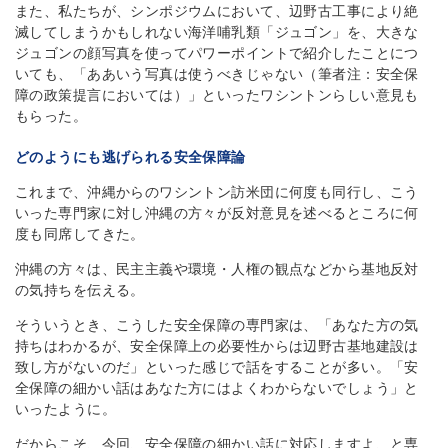
また、私たちが、シンポジウムにおいて、辺野古工事により絶
滅してしまうかもしれない海洋哺乳類「ジュゴン」を、大きな
ジュゴンの顔写真を使ってパワーポイントで紹介したことにつ
いても、「ああいう写真は使うべきじゃない（筆者注：安全保
障の政策提言においては）」といったワシントンらしい意見も
もらった。
どのようにも逃げられる安全保障論
これまで、沖縄からのワシントン訪米団に何度も同行し、こう
いった専門家に対し沖縄の方々が反対意見を述べるところに何
度も同席してきた。
沖縄の方々は、民主主義や環境・人権の観点などから基地反対
の気持ちを伝える。
そういうとき、こうした安全保障の専門家は、「あなた方の気
持ちはわかるが、安全保障上の必要性からは辺野古基地建設は
致し方がないのだ」といった感じで話をすることが多い。「安
全保障の細かい話はあなた方にはよくわからないでしょう」と
いったように。
だからこそ、今回、安全保障の細かい話に対応しますよ、と専