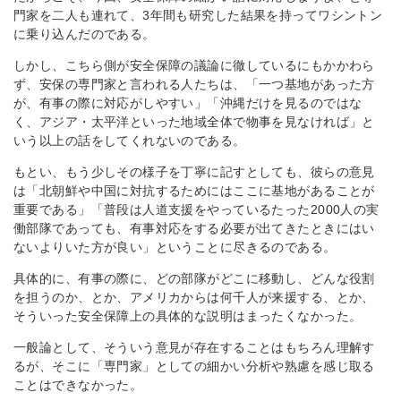
門家を二人も連れて、3年間も研究した結果を持ってワシントン
に乗り込んだのである。
しかし、こちら側が安全保障の議論に徹しているにもかかわら
ず、安保の専門家と言われる人たちは、「一つ基地があった方
が、有事の際に対応がしやすい」「沖縄だけを見るのではな
く、アジア・太平洋といった地域全体で物事を見なければ」と
いう以上の話をしてくれないのである。
もとい、もう少しその様子を丁寧に記すとしても、彼らの意見
は「北朝鮮や中国に対抗するためにはここに基地があることが
重要である」「普段は人道支援をやっているたった2000人の実
働部隊であっても、有事対応をする必要が出てきたときにはい
ないよりいた方が良い」ということに尽きるのである。
具体的に、有事の際に、どの部隊がどこに移動し、どんな役割
を担うのか、とか、アメリカからは何千人が来援する、とか、
そういった安全保障上の具体的な説明はまったくなかった。
一般論として、そういう意見が存在することはもちろん理解す
るが、そこに「専門家」としての細かい分析や熟慮を感じ取る
ことはできなかった。