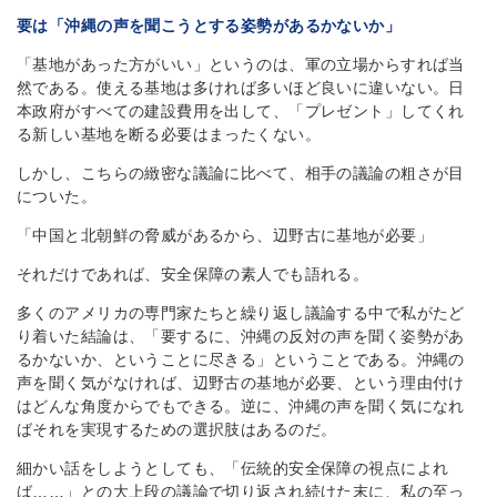
要は「沖縄の声を聞こうとする姿勢があるかないか」
「基地があった方がいい」というのは、軍の立場からすれば当
然である。使える基地は多ければ多いほど良いに違いない。日
本政府がすべての建設費用を出して、「プレゼント」してくれ
る新しい基地を断る必要はまったくない。
しかし、こちらの緻密な議論に比べて、相手の議論の粗さが目
についた。
「中国と北朝鮮の脅威があるから、辺野古に基地が必要」
それだけであれば、安全保障の素人でも語れる。
多くのアメリカの専門家たちと繰り返し議論する中で私がたど
り着いた結論は、「要するに、沖縄の反対の声を聞く姿勢があ
るかないか、ということに尽きる」ということである。沖縄の
声を聞く気がなければ、辺野古の基地が必要、という理由付け
はどんな角度からでもできる。逆に、沖縄の声を聞く気になれ
ばそれを実現するための選択肢はあるのだ。
細かい話をしようとしても、「伝統的安全保障の視点によれ
ば……」との大上段の議論で切り返され続けた末に、私の至っ