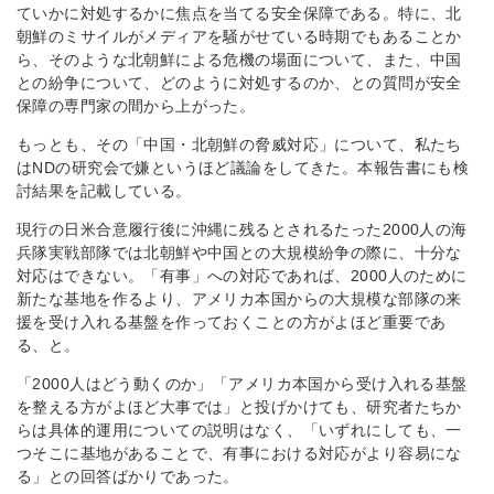
ていかに対処するかに焦点を当てる安全保障である。特に、北
朝鮮のミサイルがメディアを騒がせている時期でもあることか
ら、そのような北朝鮮による危機の場面について、また、中国
との紛争について、どのように対処するのか、との質問が安全
保障の専門家の間から上がった。
もっとも、その「中国・北朝鮮の脅威対応」について、私たち
はNDの研究会で嫌というほど議論をしてきた。本報告書にも検
討結果を記載している。
現行の日米合意履行後に沖縄に残るとされるたった2000人の海
兵隊実戦部隊では北朝鮮や中国との大規模紛争の際に、十分な
対応はできない。「有事」への対応であれば、2000人のために
新たな基地を作るより、アメリカ本国からの大規模な部隊の来
援を受け入れる基盤を作っておくことの方がよほど重要であ
る、と。
「2000人はどう動くのか」「アメリカ本国から受け入れる基盤
を整える方がよほど大事では」と投げかけても、研究者たちか
らは具体的運用についての説明はなく、「いずれにしても、一
つそこに基地があることで、有事における対応がより容易にな
る」との回答ばかりであった。