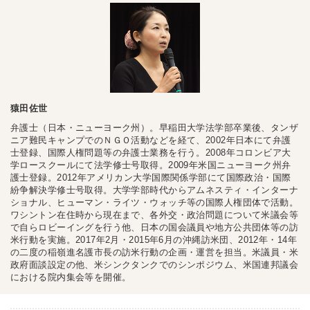
猿田佐世
弁護士（日本・ニューヨーク州）。早稲田大学法学部卒業後、タンザ
ニア難民キャンプでのＮＧＯ活動などを経て、2002年日本にて弁護
士登録、国際人権問題等の弁護士業務を行う。2008年コロンビア大
学ロースクールにて法学修士号取得。2009年米国ニューヨーク州弁
護士登録。2012年アメリカン大学国際関係学部にて国際政治・国際
紛争解決学修士号取得。大学学部時代からアムネスティ・インターナ
ショナル、ヒューマン・ライツ・ウォッチ等の国際人権団体で活動。
ワシントン在住時から現在まで、各外交・政治問題について米議会等
で自らロビーイングを行う他、日本の国会議員や地方公共団体等の訪
米行動を実施。2017年2月・2015年6月の沖縄訪米団、2012年・14年
の二度の稲嶺進名護市長の訪米行動の企画・運営を担当。米議員・米
政府面談設定の他、米シンクタンクでのシンポジウム、米国連邦議会
における院内集会等を開催。