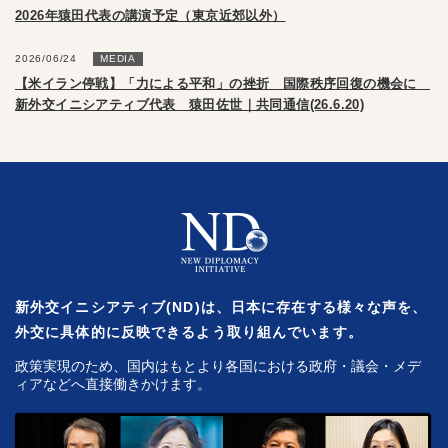
2026年猿田代表の講演予定（東京近郊以外）
2026/06/24
MEDIA
【米イラン停戦】「力による平和」の挫折 国際秩序回復の機会に
新外交イニシアティブ代表 猿田佐世｜共同通信(26.6.20)
新外交イニシアティブ(ND)は、日本に存在する様々な声を、
外交に具体的に反映できるよう取り組んでいます。
政策実現のため、国内はもとより各国における政府・議会・メデ
ィアなどへ直接働きかけます。