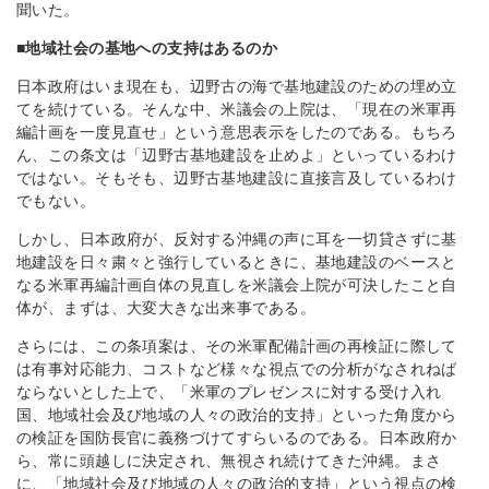
聞いた。
■地域社会の基地への支持はあるのか
日本政府はいま現在も、辺野古の海で基地建設のための埋め立
てを続けている。そんな中、米議会の上院は、「現在の米軍再
編計画を一度見直せ」という意思表示をしたのである。もちろ
ん、この条文は「辺野古基地建設を止めよ」といっているわけ
ではない。そもそも、辺野古基地建設に直接言及しているわけ
でもない。
しかし、日本政府が、反対する沖縄の声に耳を一切貸さずに基
地建設を日々粛々と強行しているときに、基地建設のベースと
なる米軍再編計画自体の見直しを米議会上院が可決したこと自
体が、まずは、大変大きな出来事である。
さらには、この条項案は、その米軍配備計画の再検証に際して
は有事対応能力、コストなど様々な視点での分析がなされねば
ならないとした上で、「米軍のプレゼンスに対する受け入れ
国、地域社会及び地域の人々の政治的支持」といった角度から
の検証を国防長官に義務づけてすらいるのである。日本政府か
ら、常に頭越しに決定され、無視され続けてきた沖縄。まさ
に、「地域社会及び地域の人々の政治的支持」という視点の検