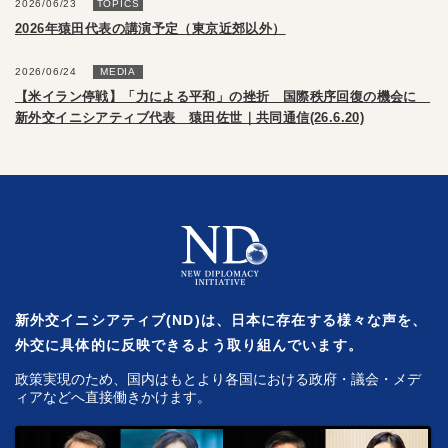
2026/06/23
TOPICS
2026年猿田代表の講演予定（東京近郊以外）
2026/06/24
MEDIA
【米イラン停戦】「力による平和」の挫折 国際秩序回復の機会に
新外交イニシアティブ代表 猿田佐世｜共同通信(26.6.20)
新外交イニシアティブ(ND)は、日本に存在する様々な声を、
外交に具体的に反映できるよう取り組んでいます。
政策実現のため、国内はもとより各国における政府・議会・メデ
ィアなどへ直接働きかけます。