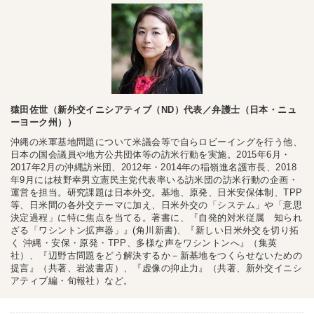
猿田佐世（新外交イニシアティブ（ND）代表／弁護士（日本・ニュ
ーヨーク州））
沖縄の米軍基地問題について米議会等で自らロビーイングを行う他、
日本の国会議員や地方公共団体等の訪米行動を実施。2015年6月・
2017年2月の沖縄訪米団、2012年・2014年の稲嶺進名護市長、2018
年9月には枝野幸男立憲民主党代表率いる訪米団の訪米行動の企画・
運営を担当。研究課題は日本外交。基地、原発、日米安保体制、TPP
等、日米間の各外交テーマに加え、日米外交の「システム」や「意思
決定過程」に特に焦点を当てる。著書に、『自発的対米従属 知られ
ざる「ワシントン拡声器」』(角川新書)、『新しい日米外交を切り拓
く 沖縄・安保・原発・TPP、多様な声をワシントンへ』（集英
社）、『辺野古問題をどう解決するか－新基地をつくらせないための
提言』（共著、岩波書店）、『虚像の抑止力』（共著、新外交イニシ
アティブ編・旬報社）など。