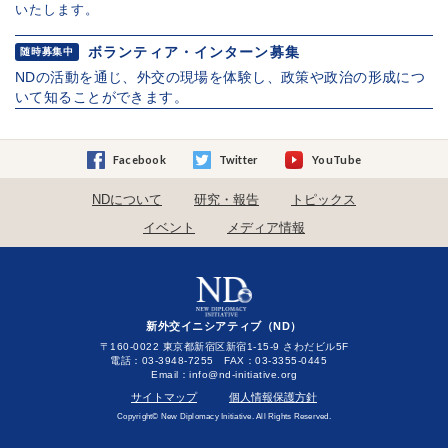
いたします。
ボランティア・インターン募集
随時募集中
NDの活動を通じ、外交の現場を体験し、政策や政治の形成につ
いて知ることができます。
Facebook
Twitter
YouTube
NDについて
研究・報告
トピックス
イベント
メディア情報
新外交イニシアティブ（ND）
〒160-0022 東京都新宿区新宿1-15-9 さわだビル5F
電話：03-3948-7255 FAX：03-3355-0445
Email：
サイトマップ
個人情報保護方針
Copyright© New Diplomacy Initiative. All Rights Reserved.