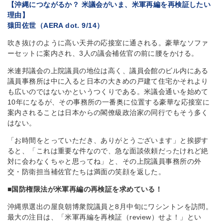
【沖縄につながるか？ 米議会がいま、米軍再編を再検証したい
理由】
猿田佐世（AERA dot. 9/14）
吹き抜けのように高い天井の応接室に通される。豪華なソファ
ーセットに案内され、3人の議会補佐官の前に腰をかける。
米連邦議会の上院議員の地位は高く、議員会館のビル内にある
議員事務所は中に入ると日本の大きめの戸建て住宅かそれより
も広いのではないかというつくりである。米議会通いを始めて
10年になるが、その事務所の一番奥に位置する豪華な応接室に
案内されることは日本からの閣僚級政治家の同行でもそう多く
はない。
「お時間をとっていただき、ありがとうございます」と挨拶す
ると、「これは重要な件なので、急な面談依頼だったけれど絶
対に会わなくちゃと思ってね」と、その上院議員事務所の外
交・防衛担当補佐官たちは満面の笑顔を返した。
■国防権限法が米軍再編の再検証を求めている！
沖縄県選出の屋良朝博衆院議員と8月中旬にワシントンを訪問。
最大の注目は、「米軍再編を再検証（review）せよ！」とい