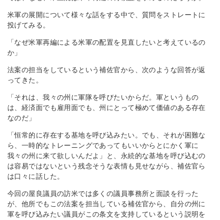
米軍の展開について様々な話をする中で、質問をストレートに
投げてみる。
「なぜ米軍再編による米軍の配置を見直したいと考えているの
か」
法案の担当をしているという補佐官から、次のような回答が返
ってきた。
「それは、我々の州に軍隊を呼びたいからだ。軍というもの
は、経済面でも雇用面でも、州にとって極めて価値のある存在
なのだ」
「恒常的に存在する基地を呼び込みたい。でも、それが困難な
ら、一時的なトレーニングであってもいいからとにかく軍に
我々の州に来て欲しいんだよ」と、永続的な基地を呼び込むの
は容易ではないという残念そうな表情も見せながら、補佐官ら
は口々に話した。
今回の屋良議員の訪米では多くの議員事務所と面談を行った
が、他所でもこの法案を担当している補佐官から、自分の州に
軍を呼び込みたい議員がこの条文を支持しているという説明を