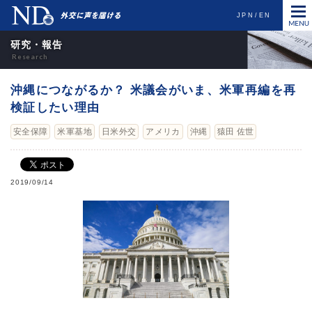
JPN
EN
研究・報告
沖縄につながるか？ 米議会がいま、米軍再編を再
検証したい理由
安全保障
米軍基地
日米外交
アメリカ
沖縄
猿田 佐世
2019/09/14