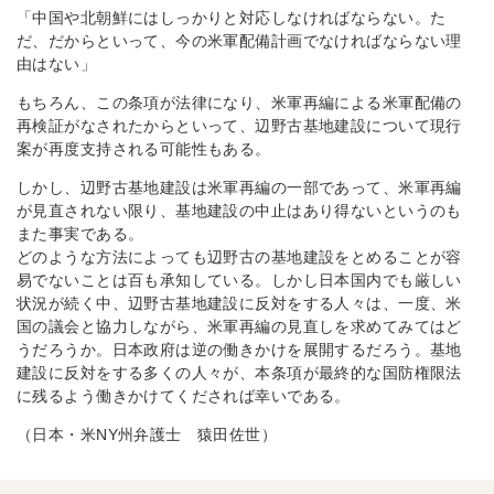
「中国や北朝鮮にはしっかりと対応しなければならない。た
だ、だからといって、今の米軍配備計画でなければならない理
由はない」
もちろん、この条項が法律になり、米軍再編による米軍配備の
再検証がなされたからといって、辺野古基地建設について現行
案が再度支持される可能性もある。
しかし、辺野古基地建設は米軍再編の一部であって、米軍再編
が見直されない限り、基地建設の中止はあり得ないというのも
また事実である。
どのような方法によっても辺野古の基地建設をとめることが容
易でないことは百も承知している。しかし日本国内でも厳しい
状況が続く中、辺野古基地建設に反対をする人々は、一度、米
国の議会と協力しながら、米軍再編の見直しを求めてみてはど
うだろうか。日本政府は逆の働きかけを展開するだろう。基地
建設に反対をする多くの人々が、本条項が最終的な国防権限法
に残るよう働きかけてくだされば幸いである。
（日本・米NY州弁護士 猿田佐世）