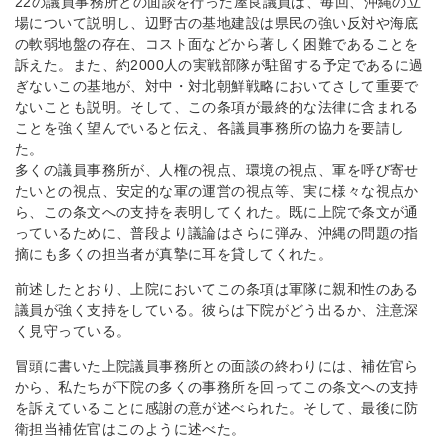
22の議員事務所との面談を行った屋良議員は、毎回、沖縄の立
場について説明し、辺野古の基地建設は県民の強い反対や海底
の軟弱地盤の存在、コスト面などから著しく困難であることを
訴えた。また、約2000人の実戦部隊が駐留する予定であるに過
ぎないこの基地が、対中・対北朝鮮戦略においてさして重要で
ないことも説明。そして、この条項が最終的な法律に含まれる
ことを強く望んでいると伝え、各議員事務所の協力を要請し
た。
多くの議員事務所が、人権の視点、環境の視点、軍を呼び寄せ
たいとの視点、安定的な軍の運営の視点等、実に様々な視点か
ら、この条文への支持を表明してくれた。既に上院で条文が通
っているために、普段より議論はさらに弾み、沖縄の問題の指
摘にも多くの担当者が真摯に耳を貸してくれた。
前述したとおり、上院においてこの条項は軍隊に親和性のある
議員が強く支持をしている。彼らは下院がどう出るか、注意深
く見守っている。
冒頭に書いた上院議員事務所との面談の終わりには、補佐官ら
から、私たちが下院の多くの事務所を回ってこの条文への支持
を訴えていることに感謝の意が述べられた。そして、最後に防
衛担当補佐官はこのように述べた。