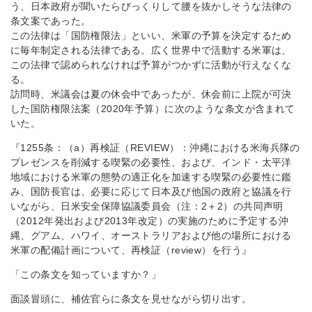
う、日本政府が聞いたらびっくりして腰を抜かしそうな法律の
条文案であった。
この法律は「国防権限法」といい、米軍の予算を決定するため
に毎年制定される法律である。広く世界中で活動する米軍は、
この法律で認められなければ予算がつかずに活動が行えなくな
る。
訪問時、米議会は夏の休会中であったが、休会前に上院が可決
した国防権限法案（2020年予算）に次のような条文が含まれて
いた。
『1255条：（a）再検証（REVIEW）：沖縄における米海兵隊の
プレゼンスを削減する喫緊の必要性、および、インド・太平洋
地域における米軍の態勢の適正化を加速する喫緊の必要性に鑑
み、国防長官は、必要に応じて日本及び他国の政府と協議を行
いながら、日米安全保障協議委員会（注：2＋2）の共同声明
（2012年発出および2013年改定）の実施のために予定する沖
縄、グアム、ハワイ、オーストラリアおよび他の場所における
米軍の配備計画について、再検証（review）を行う』
「この条文を知っていますか？」
面談冒頭に、補佐官らに条文を見せながら切り出す。