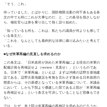
「そう、これ」
待っていました、とばかりに、国防権限法案の何千条もある条
文の中でも特にこれが大事なのだ、と、この条項を指さしなが
ら、補佐官らは身を乗り出して熱く語り始めた。
「知っているも何も、これは、私たちの議員が何よりも推して
いる条文だ」
「これを、なんとしても最終的な法律に織り込みたいと考えて
いる」
■なぜ米軍再編の見直しを求めるのか
この条文は、「日米政府が決めた米軍再編による現在の米軍の
配備計画を再検証せよ（review・見直せ）」というものであ
る。日本で「米軍再編」といえば、まずは沖縄の辺野古基地建
設である。辺野古基地建設を有無を言わさず進める日本政府の
態度からは、その基礎となっている米軍再編について、米議会
において、しかも下院より優越した院である上院が「米軍再編
を再検証せよ」という条文を可決していることなど想像もでき
ない。
では、なぜ、米上院は米軍再編の再検証を求めるのだろうか。