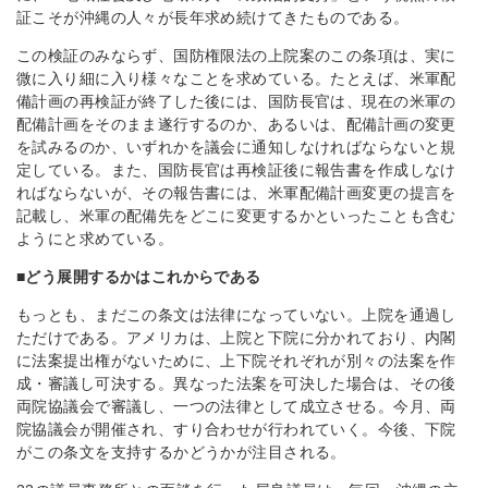
証こそが沖縄の人々が長年求め続けてきたものである。
この検証のみならず、国防権限法の上院案のこの条項は、実に
微に入り細に入り様々なことを求めている。たとえば、米軍配
備計画の再検証が終了した後には、国防長官は、現在の米軍の
配備計画をそのまま遂行するのか、あるいは、配備計画の変更
を試みるのか、いずれかを議会に通知しなければならないと規
定している。また、国防長官は再検証後に報告書を作成しなけ
ればならないが、その報告書には、米軍配備計画変更の提言を
記載し、米軍の配備先をどこに変更するかといったことも含む
ようにと求めている。
■どう展開するかはこれからである
もっとも、まだこの条文は法律になっていない。上院を通過し
ただけである。アメリカは、上院と下院に分かれており、内閣
に法案提出権がないために、上下院それぞれが別々の法案を作
成・審議し可決する。異なった法案を可決した場合は、その後
両院協議会で審議し、一つの法律として成立させる。今月、両
院協議会が開催され、すり合わせが行われていく。今後、下院
がこの条文を支持するかどうかが注目される。