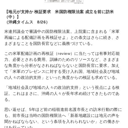
【地元が支持か 検証要求 米国防権限法案 成立を前に訪米
（中）】
（沖縄タイムス 8/26）
米連邦議会で審議中の国防権限法案。上院案に含まれる「米軍
再編による配備計画を再検証せよ」との条文はさらに続き、さ
まざまなことを国防長官などに義務づけている。
この米軍配備計画の再検証（review）に当たっては有事対応能
力、必要とされる費用、訓練のためのリソースなど、さまざま
な角度から分析がなされねばならないと国防長官に要求。加え
て「米軍のプレゼンスに対する受け入れ国、地域社会及び地域
の人々の政治的支持」といった角度からの検証も求めている。
「地域社会及び地域の人々の政治的支持」という視点による検
証。これはまさに、沖縄の人々が長年求め続けてきたものであ
る。
思い返せば、5年ほど前の稲嶺進前名護市長との訪米行動の際に
も、前市長は当時の国防権限法へ「新基地建設には地元の声を
聞かねばならない、という条項を入れられないか」との働きか
けを行っていた。