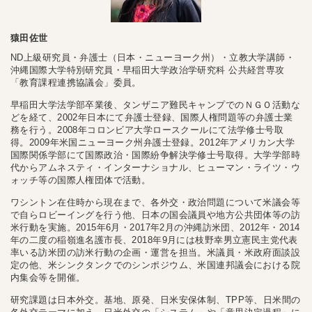
猿田佐世
ND上級研究員・弁護士（日本・ニューヨーク州）・立教大学講師・
沖縄国際大学特別研究員・早稲田大学政治学研究科 公共経営専攻
「教育課程連携協議会」委員。
早稲田大学法学部卒業後、タンザニア難民キャンプでのＮＧＯ活動な
どを経て、2002年日本にて弁護士登録、国際人権問題等の弁護士業
務を行う。2008年コロンビア大学ロースクールにて法学修士号取
得。2009年米国ニューヨーク州弁護士登録。2012年アメリカン大学
国際関係学部にて国際政治・国際紛争解決学修士号取得。大学学部時
代からアムネスティ・インターナショナル、ヒューマン・ライツ・ウ
ォッチ等の国際人権団体で活動。
ワシントン在住時から現在まで、各外交・政治問題について米議会等
で自らロビーイングを行う他、日本の国会議員や地方公共団体等の訪
米行動を実施。2015年6月・2017年2月の沖縄訪米団、2012年・2014
年の二度の稲嶺進名護市長、2018年9月には枝野幸男立憲民主党代表
率いる訪米団の訪米行動の企画・運営を担当。米議員・米政府面談設
定の他、米シンクタンクでのシンポジウム、米国連邦議会における院
内集会等を開催。
研究課題は日本外交。基地、原発、日米安保体制、TPP等、日米間の