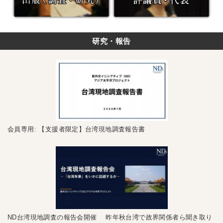
研究・報告
会員専用: 【支援者限定】台湾現地調査報告書
ND台湾現地調査の報告会開催 昨年秋台湾で政界関係者ら聞き取り