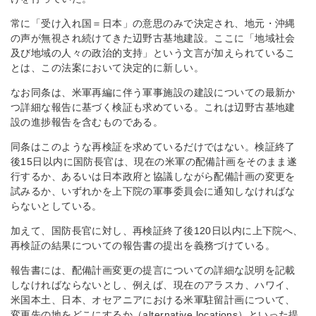
常に「受け入れ国＝日本」の意思のみで決定され、地元・沖縄
の声が無視され続けてきた辺野古基地建設。ここに「地域社会
及び地域の人々の政治的支持」という文言が加えられているこ
とは、この法案において決定的に新しい。
なお同条は、米軍再編に伴う軍事施設の建設についての最新か
つ詳細な報告に基づく検証も求めている。これは辺野古基地建
設の進捗報告を含むものである。
同条はこのような再検証を求めているだけではない。検証終了
後15日以内に国防長官は、現在の米軍の配備計画をそのまま遂
行するか、あるいは日本政府と協議しながら配備計画の変更を
試みるか、いずれかを上下院の軍事委員会に通知しなければな
らないとしている。
加えて、国防長官に対し、再検証終了後120日以内に上下院へ、
再検証の結果についての報告書の提出を義務づけている。
報告書には、配備計画変更の提言についての詳細な説明を記載
しなければならないとし、例えば、現在のアラスカ、ハワイ、
米国本土、日本、オセアニアにおける米軍駐留計画について、
変更先の地をどこにするか（alternative locations）といった提