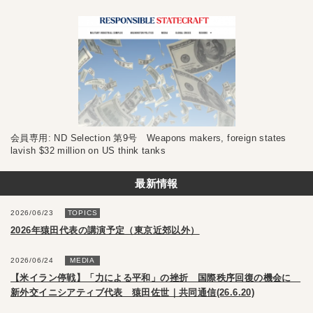
会員専用: ND Selection 第9号 Weapons makers, foreign states
lavish $32 million on US think tanks
最新情報
2026/06/23
TOPICS
2026年猿田代表の講演予定（東京近郊以外）
2026/06/24
MEDIA
【米イラン停戦】「力による平和」の挫折 国際秩序回復の機会に
新外交イニシアティブ代表 猿田佐世｜共同通信(26.6.20)