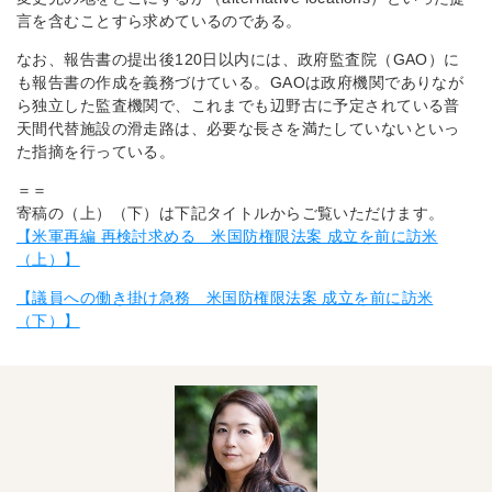
言を含むことすら求めているのである。
なお、報告書の提出後120日以内には、政府監査院（GAO）に
も報告書の作成を義務づけている。GAOは政府機関でありなが
ら独立した監査機関で、これまでも辺野古に予定されている普
天間代替施設の滑走路は、必要な長さを満たしていないといっ
た指摘を行っている。
＝＝
寄稿の（上）（下）は下記タイトルからご覧いただけます。
【米軍再編 再検討求める 米国防権限法案 成立を前に訪米
（上）】
【議員への働き掛け急務 米国防権限法案 成立を前に訪米
（下）】