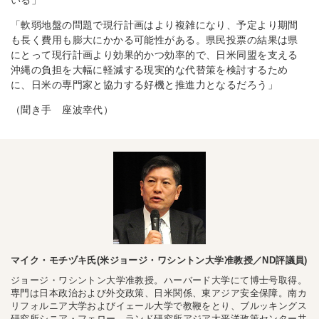
いる」
「軟弱地盤の問題で現行計画はより複雑になり、予定より期間
も長く費用も膨大にかかる可能性がある。県民投票の結果は県
にとって現行計画より効果的かつ効率的で、日米同盟を支える
沖縄の負担を大幅に軽減する現実的な代替策を検討するため
に、日米の専門家と協力する好機と推進力となるだろう」
（聞き手 座波幸代）
マイク・モチヅキ氏(米ジョージ・ワシントン大学准教授／ND評議員)
ジョージ・ワシントン大学准教授。ハーバード大学にて博士号取得。
専門は日本政治および外交政策、日米関係、東アジア安全保障。南カ
リフォルニア大学およびイェール大学で教鞭をとり、ブルッキングス
研究所シニア・フェロー、ランド研究所アジア太平洋政策センター共