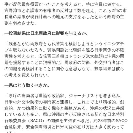
事が歴代最多得票だったことを考えると、特に注目に値する。
宜野湾市と名護市の有権者の反対は半数を超え、これら2市の市
長選の結果が現行計画への地元の支持を示したという政府の主
張を弱めさせた」
―投票結果は日米両政府に影響を与えるか。
「残念ながら両政府とも代替策を検討しようというイニシアチ
ブを取らないだろう。貿易問題と北朝鮮を巡る日米関係の不確
実性を考えると、安倍晋三首相はトランプ米大統領に沖縄の問
題を提起することに消極的だ。両政府の防衛、外交担当者はこ
の問題を再検討することに関心も意思もなく、投票結果は彼ら
の考えを変えられない」
―県はどう動くべきか。
「県庁の当局者は世論や政治家、ジャーナリストを巻き込み、
日米の外交や防衛の専門家と連携し、これまでより積極的、創
造的、かつ効果的に動く機会と義務がある。沖縄の状況に共感
している人も多い。県は沖縄の声が反映される新たな日米特別
行動委員会（SACO）の開催を主張すべきだ。約23年前のSACO
合意以来、安全保障環境と日米同盟の在り方は大きく変わって