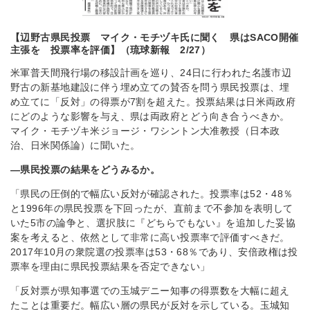
【辺野古県民投票 マイク・モチヅキ氏に聞く 県はSACO開催
主張を 投票率を評価】（琉球新報 2/27）
米軍普天間飛行場の移設計画を巡り、24日に行われた名護市辺
野古の新基地建設に伴う埋め立ての賛否を問う県民投票は、埋
め立てに「反対」の得票が7割を超えた。投票結果は日米両政府
にどのような影響を与え、県は両政府とどう向き合うべきか。
マイク・モチヅキ米ジョージ・ワシントン大准教授（日本政
治、日米関係論）に聞いた。
―県民投票の結果をどうみるか。
「県民の圧倒的で幅広い反対が確認された。投票率は52・48％
と1996年の県民投票を下回ったが、直前まで不参加を表明して
いた5市の論争と、選択肢に『どちらでもない』を追加した妥協
案を考えると、依然として非常に高い投票率で評価すべきだ。
2017年10月の衆院選の投票率は53・68％であり、安倍政権は投
票率を理由に県民投票結果を否定できない」
「反対票が県知事選での玉城デニー知事の得票数を大幅に超え
たことは重要だ。幅広い層の県民が反対を示している。玉城知