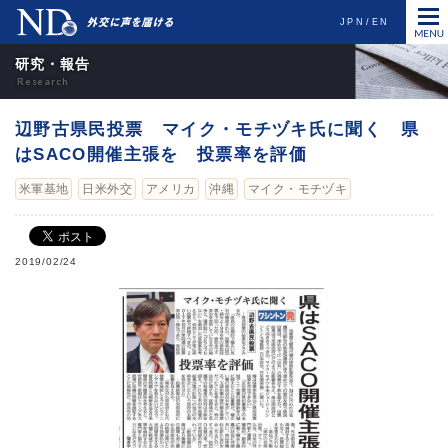
JPN
EN
研究・報告
辺野古県民投票 マイク・モチヅキ氏に聞く 県
はSACO開催主張を 投票率を評価
米軍基地
日米外交
アメリカ
沖縄
マイク・モチヅキ
2019/02/24