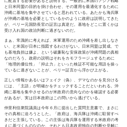
に配置する必要があると説明する。一般的に米国のアジア戦略
と日米同盟の目的を掛け合わせ、その運用を最適化するために
沖縄に基地を集中させていると思われている。あたかも海兵隊
が沖縄の基地を必要としているかのように政府は説明してきた
が、ペリー元国防長官の証言は真逆だ。基地をどこに置くかは
受け入れ国の政治判断に過ぎないのだ。
まぁ、常識的に考えれば、米軍運用のため沖縄を差し出しなさ
い、と米国が日本に指図するわけがない。日米同盟は賛成、で
も基地負担は嫌よ、という破廉恥な安保政策が沖縄問題の真相
なのだろう。政府の説明はそれをカモフラージュするために
「地理的優位性」「抑止力」といった検証不可能な用語を操っ
ているに過ぎないことが、ペリー証言から浮かび上がる。
正しい情報かあるいはフェイク（偽）、デマなのかを見分ける
には、「主語」が明確かをチェックすることだといわれる。沖
縄に基地を集中させるのが米政府の意向なのかを確認する必要
があるが、実は日本政府はこの問いから逃げている。
仲里利信衆院議員は今年６月に提出した質問主意書で、まさに
その真相に迫ろうとした。「政府は、海兵隊は沖縄に駐留すべ
きだと主張している。この主張は海兵隊を運用する米政府の考
えに基づくものなのか、それとも日本政府独自の判断や見解に