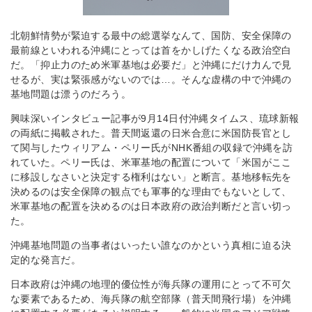
北朝鮮情勢が緊迫する最中の総選挙なんて、国防、安全保障の
最前線といわれる沖縄にとっては首をかしげたくなる政治空白
だ。「抑止力のため米軍基地は必要だ」と沖縄にだけ力んで見
せるが、実は緊張感がないのでは…。そんな虚構の中で沖縄の
基地問題は漂うのだろう。
興味深いインタビュー記事が9月14日付沖縄タイムス、琉球新報
の両紙に掲載された。普天間返還の日米合意に米国防長官とし
て関与したウィリアム・ペリー氏がNHK番組の収録で沖縄を訪
れていた。ペリー氏は、米軍基地の配置について「米国がここ
に移設しなさいと決定する権利はない」と断言。基地移転先を
決めるのは安全保障の観点でも軍事的な理由でもないとして、
米軍基地の配置を決めるのは日本政府の政治判断だと言い切っ
た。
沖縄基地問題の当事者はいったい誰なのかという真相に迫る決
定的な発言だ。
日本政府は沖縄の地理的優位性が海兵隊の運用にとって不可欠
な要素であるため、海兵隊の航空部隊（普天間飛行場）を沖縄