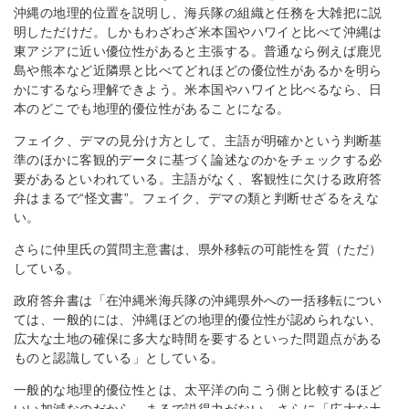
沖縄の地理的位置を説明し、海兵隊の組織と任務を大雑把に説
明しただけだ。しかもわざわざ米本国やハワイと比べて沖縄は
東アジアに近い優位性があると主張する。普通なら例えば鹿児
島や熊本など近隣県と比べてどれほどの優位性があるかを明ら
かにするなら理解できよう。米本国やハワイと比べるなら、日
本のどこでも地理的優位性があることになる。
フェイク、デマの見分け方として、主語が明確かという判断基
準のほかに客観的データに基づく論述なのかをチェックする必
要があるといわれている。主語がなく、客観性に欠ける政府答
弁はまるで“怪文書”。フェイク、デマの類と判断せざるをえな
い。
さらに仲里氏の質問主意書は、県外移転の可能性を質（ただ）
している。
政府答弁書は「在沖縄米海兵隊の沖縄県外への一括移転につい
ては、一般的には、沖縄ほどの地理的優位性が認められない、
広大な土地の確保に多大な時間を要するといった問題点がある
ものと認識している」としている。
一般的な地理的優位性とは、太平洋の向こう側と比較するほど