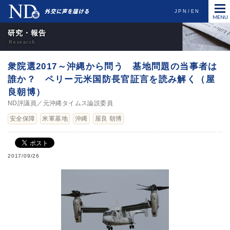
JPN
EN
研究・報告
衆院選2017～沖縄から問う 基地問題の当事者は
誰か？ ペリー元米国防長官証言を読み解く（屋
良朝博）
ND評議員／元沖縄タイムス論説委員
安全保障
米軍基地
沖縄
屋良 朝博
2017/09/26