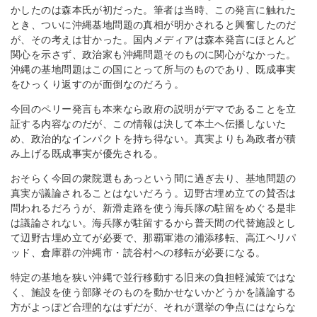
かしたのは森本氏が初だった。筆者は当時、この発言に触れた
とき、ついに沖縄基地問題の真相が明かされると興奮したのだ
が、その考えは甘かった。国内メディアは森本発言にほとんど
関心を示さず、政治家も沖縄問題そのものに関心がなかった。
沖縄の基地問題はこの国にとって所与のものであり、既成事実
をひっくり返すのが面倒なのだろう。
今回のペリー発言も本来なら政府の説明がデマであることを立
証する内容なのだが、この情報は決して本土へ伝播しないた
め、政治的なインパクトを持ち得ない。真実よりも為政者が積
み上げる既成事実が優先される。
おそらく今回の衆院選もあっという間に過ぎ去り、基地問題の
真実が議論されることはないだろう。辺野古埋め立ての賛否は
問われるだろうが、新滑走路を使う海兵隊の駐留をめぐる是非
は議論されない。海兵隊が駐留するから普天間の代替施設とし
て辺野古埋め立てが必要で、那覇軍港の浦添移転、高江ヘリパ
ッド、倉庫群の沖縄市・読谷村への移転が必要になる。
特定の基地を狭い沖縄で並行移動する旧来の負担軽減策ではな
く、施設を使う部隊そのものを動かせないかどうかを議論する
方がよっぽど合理的なはずだが、それが選挙の争点にはならな