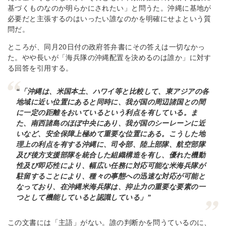
基づくものなのか明らかにされたい」と問うた。沖縄に基地が
必要だと主張するのはいったい誰なのかを明確にせよという質
問だ。
ところが、同月20日付の政府答弁書にその答えは一切なかっ
た。やや長いが「海兵隊の沖縄配置を決めるのは誰か」に対す
る回答を引用する。
“「沖縄は、米国本土、ハワイ等と比較して、東アジアの各
地域に近い位置にあると同時に、我が国の周辺諸国との間
に一定の距離をおいているという利点を有している。ま
た、南西諸島のほぼ中央にあり、我が国のシーレーンに近
いなど、安全保障上極めて重要な位置にある。こうした地
理上の利点を有する沖縄に、司令部、陸上部隊、航空部隊
及び後方支援部隊を統合した組織構造を有し、優れた機動
性及び即応性により、幅広い任務に対応可能な米海兵隊が
駐留することにより、種々の事態への迅速な対応が可能と
なっており、在沖縄米海兵隊は、抑止力の重要な要素の一
つとして機能していると認識している」”
この文書には「主語」がない。誰の判断かを問うているのに、