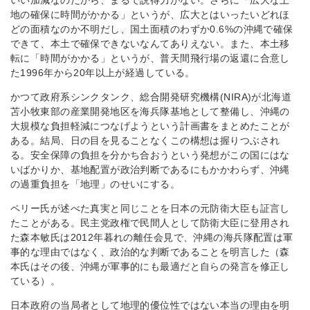
いい加減なのだから、まるで説得力がない。さらに「広大な土
地の確保に時間がかかる」というが、広大とはいったいどれほ
どの面積なのか不明だし、国土面積のわずか0.6%の沖縄で確保
できて、本土で確保できないなんてありえない。また、本土移
転に「時間がかかる」というが、普天間飛行場の返還に合意し
た1996年から20年以上が経過している。
かつて政府系シンクタンク、総合開発研究機構(NIRA)が北海道
苫小牧東部の産業開発地区を海兵隊基地として整備し、沖縄の
大規模な負担軽減につなげようという計画書をまとめたことが
ある。結局、日の目を見ることなくこの構想は握りつぶされ
る。安全保障の負担を分かち合おうという発想がこの国にはな
いばかりか、基地配置が政治判断であるにもかかわらず、沖縄
の過重負担を「地理」のせいにする。
ペリー氏が述べた真実と同じことを日本の元防衛大臣も証言し
たことがある。民主党政権で民間人として防衛大臣に登用され
た森本敏氏は2012年暮れの離任会見で、沖縄の海兵隊配置は軍
事的な理由ではなく、政治的な判断であることを明言した（森
本氏はその後、沖縄が軍事的にも最適だと自らの発言を修正し
ている）。
日本政府の当局者として地理的優位性ではない本当の理由を明