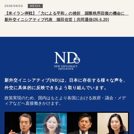
2026/06/24
MEDIA
【米イラン停戦】「力による平和」の挫折 国際秩序回復の機会に
新外交イニシアティブ代表 猿田佐世｜共同通信(26.6.20)
新外交イニシアティブ(ND)は、日本に存在する様々な声を、
外交に具体的に反映できるよう取り組んでいます。
政策実現のため、国内はもとより各国における政府・議会・メデ
ィアなどへ直接働きかけます。