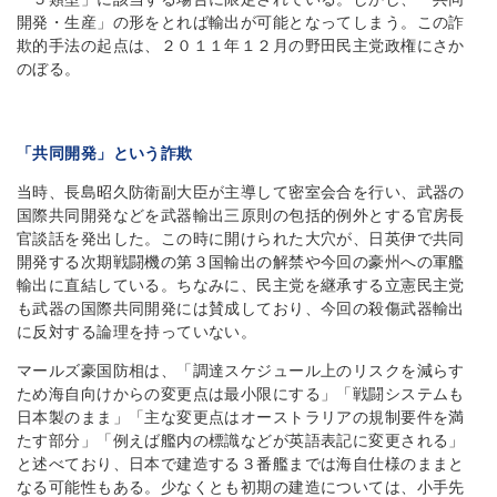
開発・生産」の形をとれば輸出が可能となってしまう。この詐
欺的手法の起点は、２０１１年１２月の野田民主党政権にさか
のぼる。
「共同開発」という詐欺
当時、長島昭久防衛副大臣が主導して密室会合を行い、武器の
国際共同開発などを武器輸出三原則の包括的例外とする官房長
官談話を発出した。この時に開けられた大穴が、日英伊で共同
開発する次期戦闘機の第３国輸出の解禁や今回の豪州への軍艦
輸出に直結している。ちなみに、民主党を継承する立憲民主党
も武器の国際共同開発には賛成しており、今回の殺傷武器輸出
に反対する論理を持っていない。
マールズ豪国防相は、「調達スケジュール上のリスクを減らす
ため海自向けからの変更点は最小限にする」「戦闘システムも
日本製のまま」「主な変更点はオーストラリアの規制要件を満
たす部分」「例えば艦内の標識などが英語表記に変更される」
と述べており、日本で建造する３番艦までは海自仕様のままと
なる可能性もある。少なくとも初期の建造については、小手先