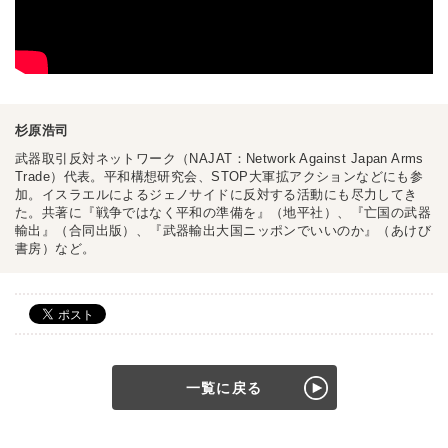
杉原浩司
武器取引反対ネットワーク（NAJAT：Network Against Japan Arms
Trade）代表。平和構想研究会、STOP大軍拡アクションなどにも参
加。イスラエルによるジェノサイドに反対する活動にも尽力してき
た。共著に『戦争ではなく平和の準備を』（地平社）、『亡国の武器
輸出』（合同出版）、『武器輸出大国ニッポンでいいのか』（あけび
書房）など。
一覧に戻る