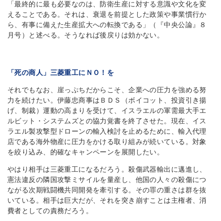
「最終的に最も必要なのは、防衛生産に対する意識や文化を変
えることである。それは、衰退を前提とした政策や事業慣行か
ら、有事に備えた生産拡大への転換である」（『中央公論』８
月号）と述べる。そうなれば後戻りは効かない。
「死の商人」三菱重工にＮＯ！を
それでもなお、崖っぷちだからこそ、企業への圧力を強める努
力を続けたい。伊藤忠商事はＢＤＳ（ボイコット、投資引き揚
げ、制裁）運動の高まりを受けて、イスラエルの軍需最大手エ
ルビット・システムズとの協力覚書を終了させた。現在、イス
ラエル製攻撃型ドローンの輸入検討を止めるために、輸入代理
店である海外物産に圧力をかける取り組みが続いている。対象
を絞り込み、的確なキャンペーンを展開したい。
やはり相手は三菱重工になるだろう。殺傷武器輸出に邁進し、
憲法違反の隣国攻撃ミサイルを量産し、他国の人々の殺傷につ
ながる次期戦闘機共同開発を牽引する。その罪の重さは群を抜
いている。相手は巨大だが、それを突き崩すことは主権者、消
費者としての責務だろう。