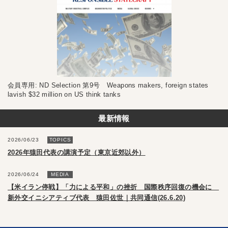
会員専用: ND Selection 第9号 Weapons makers, foreign states
lavish $32 million on US think tanks
最新情報
2026/06/23
TOPICS
2026年猿田代表の講演予定（東京近郊以外）
2026/06/24
MEDIA
【米イラン停戦】「力による平和」の挫折 国際秩序回復の機会に
新外交イニシアティブ代表 猿田佐世｜共同通信(26.6.20)