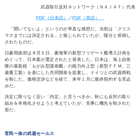
武器取引反対ネットワーク（ＮＡＪＡＴ）代表
PDF（日本語）
／
PDF（英語）
「聞いてないよ」というのが率直な感想だ。当初は「クリス
マスまでには決定される」と報じられていたが、随分と前倒し
されたものだ。
日豪両政府は８月５日、豪海軍の新型フリゲート艦導入計画を
めぐって、日本案が選定されたと発表した。日本は、海上自衛
隊の最新鋭「もがみ型護衛艦」の能力向上型（新型ＦＦＭ、三
菱重工製）を基にした共同開発を提案し、ドイツとの武器商戦
を制した。価格交渉などを経て、来年１月に最終契約する見込
みだ。
決定に限りなく近い「内定」と言うべきか。秋にも反対の取り
組みを本格化させようと考えていたが、見事に機先を制された
形だ。
官民一体の武器セールス