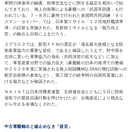
軍間の弾薬等の融通、部隊交流などに関する協定を相次いで結
んできており、海上自衛隊による豪艦への「武器等防護」も行
われている。７～８月に豪州で行われた多国間共同訓練「タリ
スマン・セイバー」では、日本製ミサイル「１２式地対艦誘導
弾」の試射も実施された。長射程ミサイルとなる「能力向上
型」の輸出も日程に上るだろう。
２プラス２では、新型ＦＦＭの選定が「過去最大規模となる防
衛産業協力の重要な節目」であると確認したうえで、対中国を
念頭に置いた軍事協力の強化（共同演習の拡大など）に加え
て、軍需産業分野での協力拡大（豪艦艇の日本の港湾での整備
や２０２６年度に実施される無人戦闘機MQ-28Aの飛行試験への
航空自衛隊の参加など）、第三国での紛争時の自国民退避にお
ける協力などが確認された。
ＮＡＪＡＴは日本消費者連盟、主婦連合会とともに５日に防衛
省前での緊急抗議行動を呼びかけたが、台風接近により残念な
がら中止を余儀なくされた。
中古軍艦輸出と歯止めなき「提言」