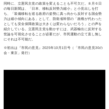
同時に、立憲民主党の政策を変えることも不可欠だ。８月６日
の毎日新聞は、「日本、移転反対勢力縮小」と小見出しを打
ち、「装備移転を巡る政府の姿勢に真っ向から反対する国会勢
力は縮小傾向にある」として、防衛省幹部の「政権が代わった
としても安全保障政策は大きくは変わらないだろう」との声を
紹介している。立憲民主党を動かすには、武器輸出に反対する
世論を可視化させることが必要だが、市民運動の立て直し無し
にそれは不可能だ。
※初出は『市民の意見』2025年10月1日号（「市民の意見30の
会・東京」発行）