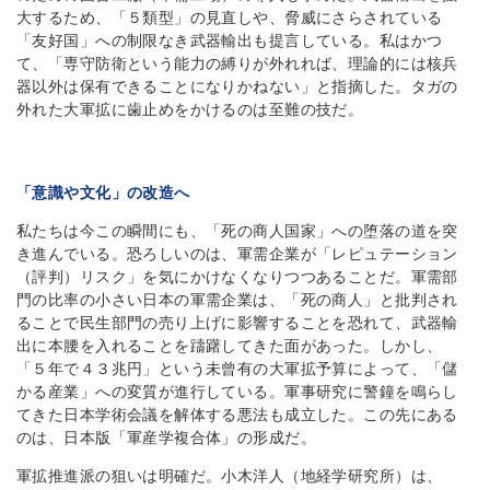
大するため、「５類型」の見直しや、脅威にさらされている
「友好国」への制限なき武器輸出も提言している。私はかつ
て、「専守防衛という能力の縛りが外れれば、理論的には核兵
器以外は保有できることになりかねない」と指摘した。タガの
外れた大軍拡に歯止めをかけるのは至難の技だ。
「意識や文化」の改造へ
私たちは今この瞬間にも、「死の商人国家」への堕落の道を突
き進んでいる。恐ろしいのは、軍需企業が「レピュテーション
（評判）リスク」を気にかけなくなりつつあることだ。軍需部
門の比率の小さい日本の軍需企業は、「死の商人」と批判され
ることで民生部門の売り上げに影響することを恐れて、武器輸
出に本腰を入れることを躊躇してきた面があった。しかし、
「５年で４３兆円」という未曾有の大軍拡予算によって、「儲
かる産業」への変質が進行している。軍事研究に警鐘を鳴らし
てきた日本学術会議を解体する悪法も成立した。この先にある
のは、日本版「軍産学複合体」の形成だ。
軍拡推進派の狙いは明確だ。小木洋人（地経学研究所）は、