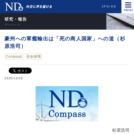
JPN
EN
研究・報告
豪州への軍艦輸出は「死の商人国家」への道（杉
原浩司）
Compass
安全保障
2025/12/18
杉原浩司