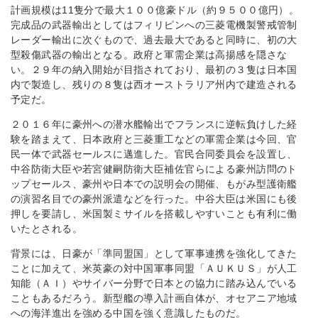
計画規模は11隻分で最大１００億豪ドル（約９５００億円）。
完成品の武器輸出としてはフィリピンへの三菱電機製警戒管制
レーダー輸出に次ぐもので、過去最大であると同時に、初の大
型殺傷武器の輸出となる。政府と軍需企業は高揚感を隠さな
い。２９年の納入開始が目指されており、最初の３隻は日本国
内で製造し、残りの８隻は西オーストラリア州内で建造される
予定だ。
２０１６年に豪州への潜水艦輸出でフランスに逆転負けした経
験を踏まえて、日本政府と三菱重工などの軍需企業は今回、官
民一体で武器セールスに邁進した。官民合同委員会を設置し、
中谷防衛大臣や若宮健嗣防衛大臣補佐官らによる豪州訪問のト
ップセールス、豪州や日本での説明会の開催、もがみ型護衛艦
の演習名目での豪州派遣などを行った。中谷大臣は米国にも後
押しを要請し、米国製ミサイルを搭載しやすいことも有利に働
いたとされる。
背景には、日豪が「準同盟国」として軍事連携を強化してきた
ことに加えて、米英豪の対中国軍事同盟「ＡＵＫＵＳ」が人工
知能（ＡＩ）やサイバー分野で日本との協力に踏み込んでいる
こともあるだろう。新型艦の導入計画自体が、オセアニア地域
への海洋進出を強める中国を強く意識したものだ。