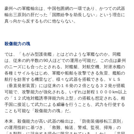
豪州への軍艦輸出は、中国包囲網の一環であり、かつての武器
輸出三原則の肝だった「国際紛争を助長しない」という理念に
真っ向から反するものに他ならない。
殺傷能力の塊
では、「もがみ型護衛艦」とはどのような軍艦なのか。同艦
は、従来の約半数の90人ほどでの運用が可能だ。この点は豪州
のニーズにも合ったとされる。対艦艇、対航空機、対潜水艦の
各種ミサイルをはじめ、軍艦や船舶を攻撃できる魚雷、艦船の
航行を妨害する機雷など、様々な武器を搭載できる。ＶＬＳ
（垂直発射装置）には従来の１６発の２倍となる３２発が搭載
可能で、攻撃能力が強化される。いずれは射程１０００km以上
の「１２式地対艦誘導弾能力向上型」の搭載も想定される。相
手国に接近して武力による威嚇を行うことも、武力を行使する
ことも可能な「殺傷能力の塊」だ。
本来、殺傷能力が高い武器の輸出は、「防衛装備移転三原則」
の運用指針に基づき、「救難、輸送、警戒、監視、掃海」の
「５類型」に該当する場合に限定されている。しかし、「共同