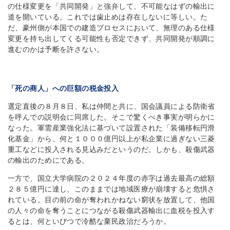
の仕様変更を「共同開発」と強弁して、不可能なはずの輸出に
道を開いている。これでは歯止めは存在しないに等しい。た
だ、豪州側が本国での建造プロセスにおいて、無理のある仕様
変更を持ち出してくる可能性も否定できず、共同開発が順調に
進むのかは予断を許さない。
「死の商人」への巨額の税金投入
選定直後の８月８日、私は仲間と共に、国会議員による防衛省
を呼んでの説明会に同席した。そこで驚くべき事実が明らかに
なった。軍需産業強化法に基づいて設置された「装備移転円滑
化基金」から、何と１０００億円以上が私企業に過ぎない三菱
重工などに投入される見込みだというのだ。しかも、殺傷武器
の輸出のためにである。
一方で、国立大学病院の２０２４年度の赤字は過去最高の総額
２８５億円に達し、このままでは地域医療が崩壊すると危惧さ
れている。目の前の命が奪われかねない窮状を放置して、他国
の人々の命を奪うことにつながる殺傷武器輸出に血税を投入す
るとは、何といびつで冷酷な棄民政治だろうか。