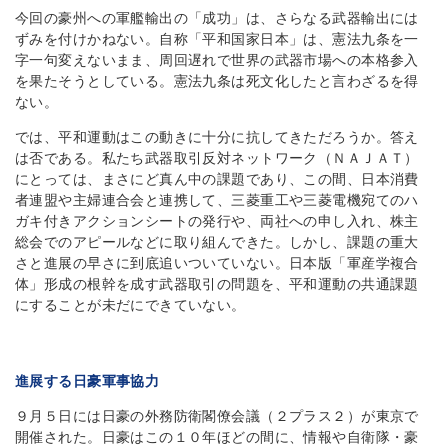
今回の豪州への軍艦輸出の「成功」は、さらなる武器輸出には
ずみを付けかねない。自称「平和国家日本」は、憲法九条を一
字一句変えないまま、周回遅れで世界の武器市場への本格参入
を果たそうとしている。憲法九条は死文化したと言わざるを得
ない。
では、平和運動はこの動きに十分に抗してきただろうか。答え
は否である。私たち武器取引反対ネットワーク（ＮＡＪＡＴ）
にとっては、まさにど真ん中の課題であり、この間、日本消費
者連盟や主婦連合会と連携して、三菱重工や三菱電機宛てのハ
ガキ付きアクションシートの発行や、両社への申し入れ、株主
総会でのアピールなどに取り組んできた。しかし、課題の重大
さと進展の早さに到底追いついていない。日本版「軍産学複合
体」形成の根幹を成す武器取引の問題を、平和運動の共通課題
にすることが未だにできていない。
進展する日豪軍事協力
９月５日には日豪の外務防衛閣僚会議（２プラス２）が東京で
開催された。日豪はこの１０年ほどの間に、情報や自衛隊・豪