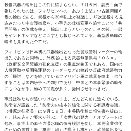
殺傷武器の輸出はこの件に留まらない。７月６日、読売１面で
報じられたのは、フィリピンへの「あぶくま型」中古護衛艦６
隻の輸出である。就役から30年以上が経過し、順次退役する見
込みだった中古護衛艦を、小手先の仕様変更を施すことで「共
同開発」の体裁を整え、輸出しようというのだ。その後、一部
をインドネシアなどに回すとも報じられている。新型護衛艦の
輸出も見すえた企てだ。
フィリピンは日本初の武器輸出となった警戒管制レーダーの輸
出先であると同時に、外務省による武器無償供与「ＯＳＡ」
（政府安全保障能力強化支援）の重点対象国でもある。国内の
人権運動や反開発運動のリーダーなどの暗殺や反政府武装勢力
の「掃討」などを続けているフィリピン軍に武器を輸出・供与
することは国内紛争への加担であり、中国との軍事緊張の助長
にもつながる。極めて問題が多く、撤回させるべきだ。
事態は私たちが追いつけないまま、どんどん前に進んでいる。
防衛省が設置した「防衛力の抜本的強化に関する有識者会議」
（榊原定征座長）は９月１９日、中谷防衛相に報告書を提出し
た。踏み込んだ要求が並ぶ。「次世代の動力」とオブラートに
包み、事実上の原子力潜水艦の保有検討を促し、軍需産業強化
のための国営工廠（軍需工場）の導入も求めた。武器輸出を拡