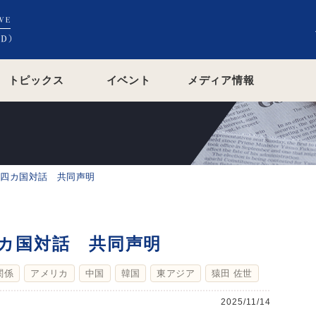
トピックス
イベント
メディア情報
ア四カ国対話 共同声明
四カ国対話 共同声明
関係
アメリカ
中国
韓国
東アジア
猿田 佐世
2025/11/14