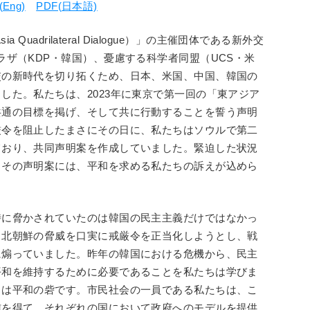
(Eng)
PDF(日本語)
Quadrilateral Dialogue）」の主催団体である新外交
ラザ（KDP・韓国）、憂慮する科学者同盟（UCS・米
交の新時代を切り拓くため、日本、米国、中国、韓国の
した。私たちは、2023年に東京で第一回の「東アジア
共通の目標を掲げ、そして共に行動することを誓う声明
厳令を阻止したまさにその日に、私たちはソウルで第二
ており、共同声明案を作成していました。緊迫した状況
、その声明案には、平和を求める私たちの訴えが込めら
時に脅かされていたのは韓国の民主主義だけではなかっ
、北朝鮮の脅威を口実に戒厳令を正当化しようとし、戦
に煽っていました。昨年の韓国における危機から、民主
平和を維持するために必要であることを私たちは学びま
力は平和の砦です。市民社会の一員である私たちは、こ
信を得て、それぞれの国において政府へのモデルを提供