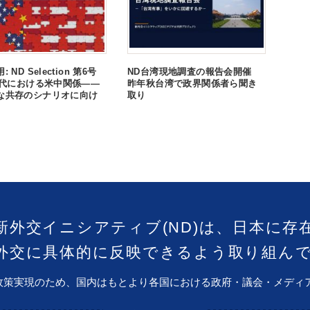
 ND Selection 第6号
ND台湾現地調査の報告会開催
0年代における米中関係――
昨年秋台湾で政界関係者ら聞き
な共存のシナリオに向け
取り
新外交イニシアティブ(ND)は、日本に存
外交に具体的に反映できるよう取り組ん
政策実現のため、国内はもとより各国における政府・議会・メディ