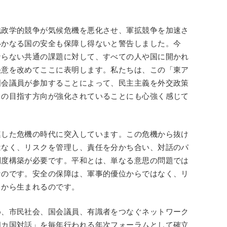
地政学的競争が気候危機を悪化させ、軍拡競争を加速さ
いかなる国の安全も保障し得ないと警告しました。今
ならない共通の課題に対して、すべての人や国に開かれ
決意を改めてここに表明します。私たちは、この「東ア
国会議員が参加することによって、民主主義を外交政策
ちの目指す方向が強化されていることにも心強く感じて
連した危機の時代に突入しています。この危機から抜け
はなく、リスクを管理し、責任を分かち合い、対話のパ
制度構築が必要です。平和とは、単なる意思の問題では
なのです。安全の保障は、軍事的優位からではなく、リ
中から生まれるのです。
め、市民社会、国会議員、有識者をつなぐネットワーク
四カ国対話」を毎年行われる年次フォーラムとして確立