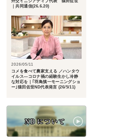
外交イニシアティブ代表 猿田佐世
｜共同通信(26.6.20)
2026/05/11
コメを食べて農家支える ／ハンタウ
イルス―コロナ禍の経験生かし冷静
な対応を｜｢羽鳥慎一モーニングショ
ー｣猿田佐世ND代表発言 (26/5/11)