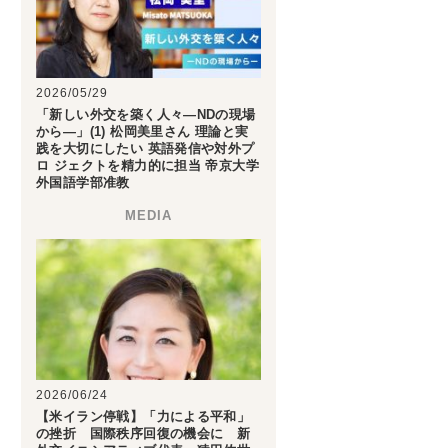
2026/05/29
「新しい外交を築く人々―NDの現場
から―」(1) 松岡美里さん 理論と実
践を大切にしたい 英語発信や対外プ
ロ ジェクトを精力的に担当 帝京大学
外国語学部准教
2026/06/24
【米イラン停戦】「力による平和」
の挫折 国際秩序回復の機会に 新