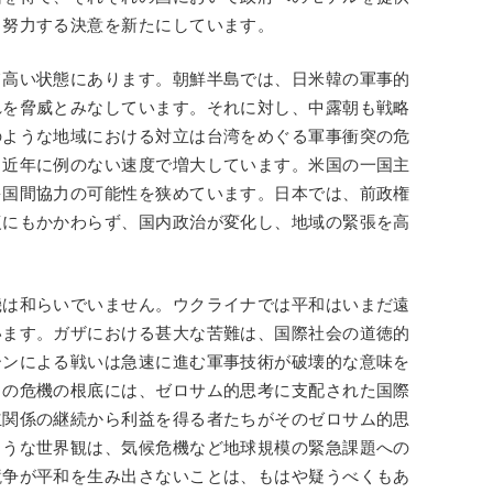
く努力する決意を新たにしています。
て高い状態にあります。朝鮮半島では、日米韓の軍事的
れを脅威とみなしています。それに対し、中露朝も戦略
のような地域における対立は台湾をめぐる軍事衝突の危
、近年に例のない速度で増大しています。米国の一国主
多国間協力の可能性を狭めています。日本では、前政権
復にもかかわらず、国内政治が変化し、地域の緊張を高
機は和らいでいません。ウクライナでは平和はいまだ遠
います。ガザにおける甚大な苦難は、国際社会の道徳的
ーンによる戦いは急速に進む軍事技術が破壊的な意味を
らの危機の根底には、ゼロサム的思考に支配された国際
立関係の継続から利益を得る者たちがそのゼロサム的思
ような世界観は、気候危機など地球規模の緊急課題への
競争が平和を生み出さないことは、もはや疑うべくもあ