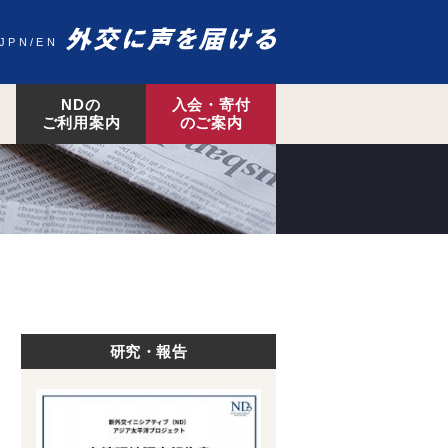
JPN
EN
NDの
入会・寄付
ご利用案内
のご案内
研究・報告