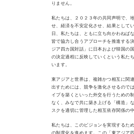
りません。
私たちは、２０２３年の共同声明で、
せ、経済を不安定化させ、結果として
日、私たちは、ともに立ち向かわねば
皆で協力し合うアプローチを推進する
ジア四カ国対話」に日本および韓国の
の決定過程に反映していくという私た
います。
東アジアと世界は、複雑かつ相互に関
出すためには、競争を激化させるので
イプを築くといった外交を行うための
なく、みなで共に築き上げる「構造」
スクを適切に管理した相互依存関係の
私たちは、このビジョンを実現するた
の制度化を進めます。この「東アジア