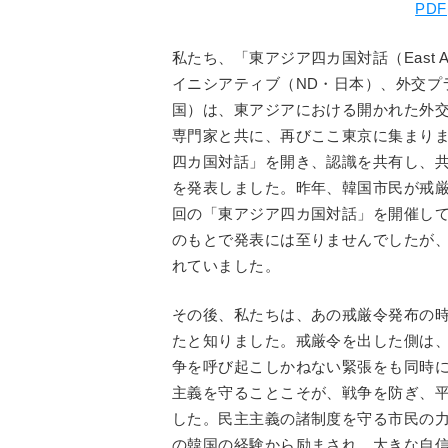
PDF
私たち、「東アジア四カ国対話（East Asia 
イニシアティブ（ND・日本）、外交プ
国）は、東アジアにおける開かれた外
専門家と共に、再びここ東京に集まりま
四カ国対話」を開き、認識を共有し、
を発表しました。昨年、韓国市民が戒
回の「東アジア四カ国対話」を開催し
のもとで発表には至りませんでしたが
れていました。
その後、私たちは、あの戒厳令発布の
たと知りました。戒厳令を出した側は
争を呼び起こしかねない緊張をも同時
主義を守ることこそが、戦争を防ぎ、
した。民主主義の諸制度を守る市民の
の韓国の経験から励まされ、大きな自