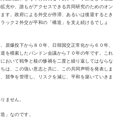
の拡充や、誰もがアクセスできる共同研究のためのオン
します。政府による外交が停滞、あるいは後退するとき
トラック２外交が平和の「構造」を支え続けるでしょ
年、原爆投下から８０年、日韓国交正常化から６０年、
る道を模索したバンドン会議から７０年の年です。これ
アにおいて戦争と核の惨禍を二度と繰り返してはならな
たちは、この強い意志と共に、この共同声明を発表しま
に、競争を管理し、リスクを減じ、平和を築いていきま
ありません。
構造」なのです。