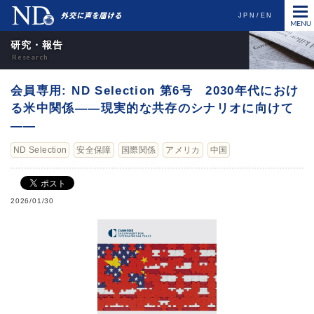
JPN
EN
研究・報告
会員専用: ND Selection 第6号 2030年代におけ
る米中関係――現実的な共存のシナリオに向けて
――
ND Selection
安全保障
国際関係
アメリカ
中国
2026/01/30