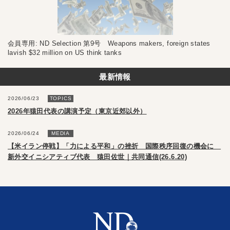
会員専用: ND Selection 第9号 Weapons makers, foreign states
lavish $32 million on US think tanks
最新情報
2026/06/23
TOPICS
2026年猿田代表の講演予定（東京近郊以外）
2026/06/24
MEDIA
【米イラン停戦】「力による平和」の挫折 国際秩序回復の機会に
新外交イニシアティブ代表 猿田佐世｜共同通信(26.6.20)