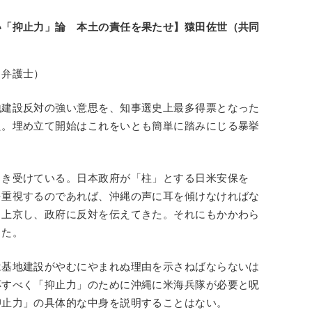
い「抑止力」論 本土の責任を果たせ】猿田佐世（共同
・弁護士）
地建設反対の強い意思を、知事選史上最多得票となった
た。埋め立て開始はこれをいとも簡単に踏みにじる暴挙
引き受けている。日本政府が「柱」とする日米安保を
を重視するのであれば、沖縄の声に耳を傾けなければな
も上京し、政府に反対を伝えてきた。それにもかかわら
った。
は基地建設がやむにやまれぬ理由を示さねばならないは
応すべく「抑止力」のために沖縄に米海兵隊が必要と呪
抑止力」の具体的な中身を説明することはない。