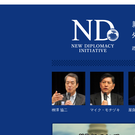
栁澤 協二
マイク・モチヅキ
屋良