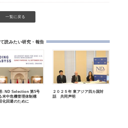
一覧に戻る
て読みたい研究・報告
 ND Selection 第5号
２０２５年 東アジア四カ国対
る米中危機管理体制構
話 共同声明
沼化回避のために