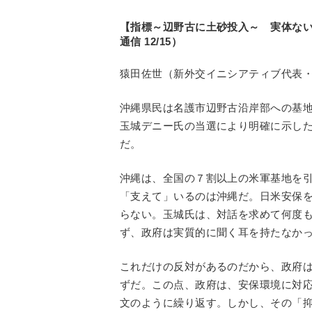
【指標～辺野古に土砂投入～ 実体な
通信 12/15）
猿田佐世（新外交イニシアティブ代表
沖縄県民は名護市辺野古沿岸部への基
玉城デニー氏の当選により明確に示し
だ。
沖縄は、全国の７割以上の米軍基地を
「支えて」いるのは沖縄だ。日米安保
らない。玉城氏は、対話を求めて何度
ず、政府は実質的に聞く耳を持たなか
これだけの反対があるのだから、政府
ずだ。この点、政府は、安保環境に対
文のように繰り返す。しかし、その「