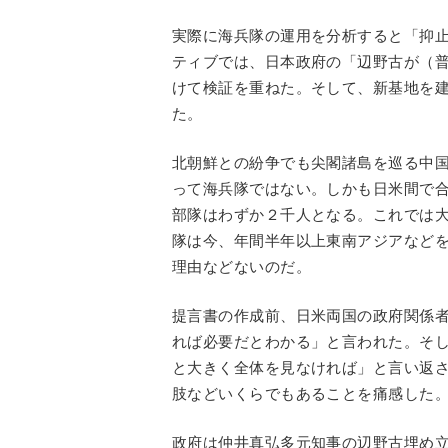
実際に海兵隊の運用を分析すると「抑
ティブでは、日本政府の「辺野古が（
けて検証を重ねた。そして、新基地を
た。
北朝鮮との紛争でも尖閣諸島を巡る中
って海兵隊ではない。しかも日米間で
部隊はわずか２千人となる。これでは
隊は今、年間半年以上東南アジアなど
理由などないのだ。
提言書の作成前、日米両国の政府関係
れば必要だとわかる」と言われた。そ
と大きく全体を見なければ」と言い返
肢などいくらでもあることを痛感した
政府は仲井真弘多元知事の辺野古埋め