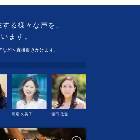
在する様々な声を、
でいます。
アなどへ直接働きかけます。
羽場 久美子
猿田 佐世