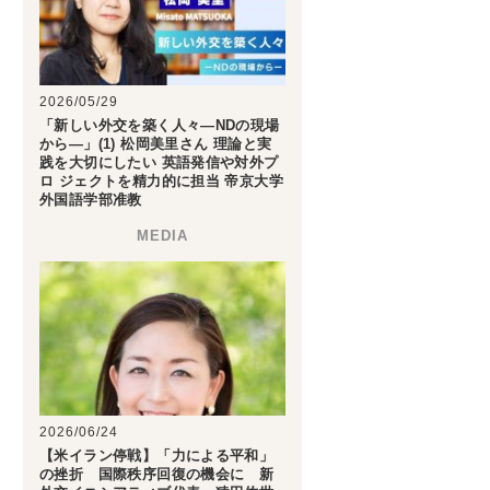
2026/05/29
「新しい外交を築く人々―NDの現場
から―」(1) 松岡美里さん 理論と実
践を大切にしたい 英語発信や対外プ
ロ ジェクトを精力的に担当 帝京大学
外国語学部准教
2026/06/24
【米イラン停戦】「力による平和」
の挫折 国際秩序回復の機会に 新