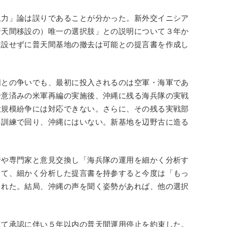
止力」論は誤りであることが分かった。新外交イニシア
普天間移設の）唯一の選択肢」との説明について３年か
建設せずに普天間基地の撤去は可能との提言書を作成し
国との争いでも、最初に投入されるのは空軍・海軍であ
合意済みの米軍再編の実施後、沖縄に残る海兵隊の実戦
大規模紛争には対応できない。さらに、その残る実戦部
を訓練で回り、沖縄にはいない。新基地を辺野古に造る
者や専門家と意見交換し「海兵隊の運用を細かく分析す
して、細かく分析した提言書を持参すると今度は「もっ
された。結局、沖縄の声を聞く姿勢があれば、他の選択
。
立て承認に伴い５年以内の普天間運用停止を約束した。