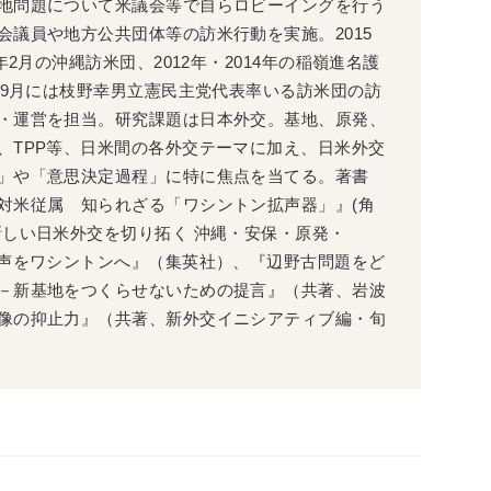
地問題について米議会等で自らロビーイングを行う
会議員や地方公共団体等の訪米行動を実施。2015
7年2月の沖縄訪米団、2012年・2014年の稲嶺進名護
8年9月には枝野幸男立憲民主党代表率いる訪米団の訪
・運営を担当。研究課題は日本外交。基地、原発、
、TPP等、日米間の各外交テーマに加え、日米外交
」や「意思決定過程」に特に焦点を当てる。著書
対米従属 知られざる「ワシントン拡声器」』(角
新しい日米外交を切り拓く 沖縄・安保・原発・
な声をワシントンへ』（集英社）、『辺野古問題をど
－新基地をつくらせないための提言』（共著、岩波
像の抑止力』（共著、新外交イニシアティブ編・旬