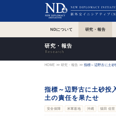
NDについて
研究・報告
研究・報告
HOME
研究・報告
指標～辺野古に土砂
指標～辺野古に土砂投
土の責任を果たせ
安全保障
米軍基地
沖縄
猿田 佐世