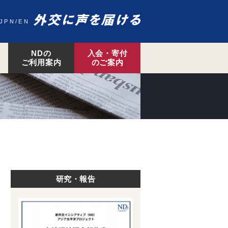
JPN
EN
NDの
入会・寄付
ご利用案内
のご案内
研究・報告