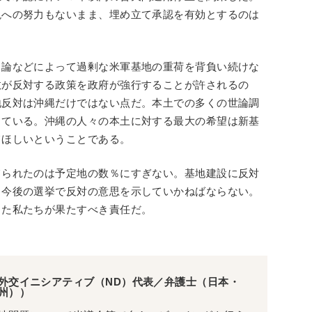
現への努力もないまま、埋め立て承認を有効とするのは
」論などによって過剰な米軍基地の重荷を背負い続けな
数が反対する政策を政府が強行することが許されるの
地反対は沖縄だけではない点だ。本土での多くの世論調
っている。沖縄の人々の本土に対する最大の希望は新基
てほしいということである。
てられたのは予定地の数％にすぎない。基地建設に反対
、今後の選挙で反対の意思を示していかねばならない。
きた私たちが果たすべき責任だ。
外交イニシアティブ（ND）代表／弁護士（日本・
州））