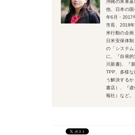
沖縄の米軍基
他、日本の国
年6月・201
市長、201
米行動の企画
日米安保体制
の「システム
に、『自発的
川新書)、『
TPP、多様
う解決するか
書店）、『虚
報社）など。