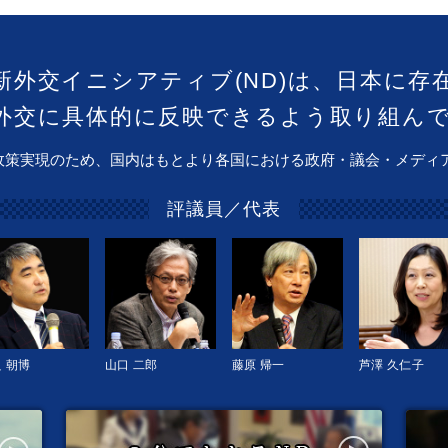
新外交イニシアティブ(ND)は、日本に存
外交に具体的に反映できるよう取り組ん
政策実現のため、国内はもとより各国における政府・議会・メディ
評議員／代表
 朝博
山口 二郎
藤原 帰一
芦澤 久仁子