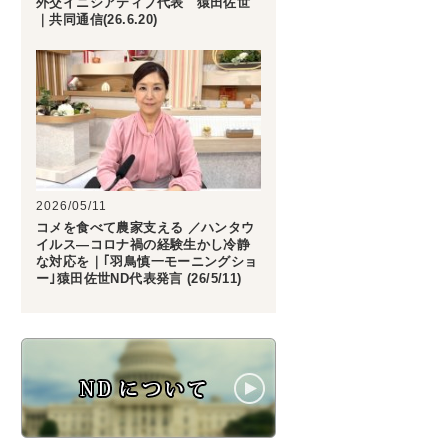
外交イニシアティブ代表 猿田佐世
｜共同通信(26.6.20)
2026/05/11
コメを食べて農家支える ／ハンタウ
イルス―コロナ禍の経験生かし冷静
な対応を｜｢羽鳥慎一モーニングショ
ー｣猿田佐世ND代表発言 (26/5/11)