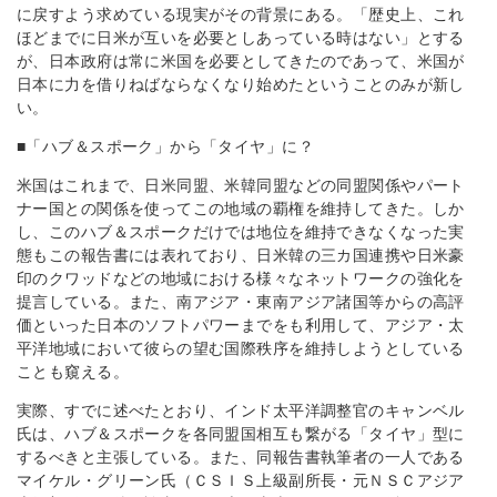
に戻すよう求めている現実がその背景にある。「歴史上、これ
ほどまでに日米が互いを必要としあっている時はない」とする
が、日本政府は常に米国を必要としてきたのであって、米国が
日本に力を借りねばならなくなり始めたということのみが新し
い。
■「ハブ＆スポーク」から「タイヤ」に？
米国はこれまで、日米同盟、米韓同盟などの同盟関係やパート
ナー国との関係を使ってこの地域の覇権を維持してきた。しか
し、このハブ＆スポークだけでは地位を維持できなくなった実
態もこの報告書には表れており、日米韓の三カ国連携や日米豪
印のクワッドなどの地域における様々なネットワークの強化を
提言している。また、南アジア・東南アジア諸国等からの高評
価といった日本のソフトパワーまでをも利用して、アジア・太
平洋地域において彼らの望む国際秩序を維持しようとしている
ことも窺える。
実際、すでに述べたとおり、インド太平洋調整官のキャンベル
氏は、ハブ＆スポークを各同盟国相互も繋がる「タイヤ」型に
するべきと主張している。また、同報告書執筆者の一人である
マイケル・グリーン氏（ＣＳＩＳ上級副所長・元ＮＳＣアジア