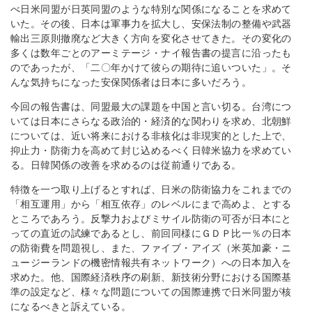
べ日米同盟が日英同盟のような特別な関係になることを求めて
いた。その後、日本は軍事力を拡大し、安保法制の整備や武器
輸出三原則撤廃など大きく方向を変化させてきた。その変化の
多くは数年ごとのアーミテージ・ナイ報告書の提言に沿ったも
のであったが、「二〇年かけて彼らの期待に追いついた」。そ
んな気持ちになった安保関係者は日本に多いだろう。
今回の報告書は、同盟最大の課題を中国と言い切る。台湾につ
いては日本にさらなる政治的・経済的な関わりを求め、北朝鮮
については、近い将来における非核化は非現実的とした上で、
抑止力・防衛力を高めて封じ込めるべく日韓米協力を求めてい
る。日韓関係の改善を求めるのは従前通りである。
特徴を一つ取り上げるとすれば、日米の防衛協力をこれまでの
「相互運用」から「相互依存」のレベルにまで高めよ、とする
ところであろう。反撃力およびミサイル防衛の可否が日本にと
っての直近の試練であるとし、前回同様にＧＤＰ比一％の日本
の防衛費を問題視し、また、ファイブ・アイズ（米英加豪・ニ
ュージーランドの機密情報共有ネットワーク）への日本加入を
求めた。他、国際経済秩序の刷新、新技術分野における国際基
準の設定など、様々な問題についての国際連携で日米同盟が核
になるべきと訴えている。