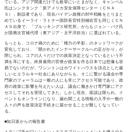
ている。アジア関連だけでも枚挙にいとまがなく、キャンベル
氏はシンクタンク「新アメリカ安全保障センター（ＣＮＡ
Ｓ）」創設者であり、現在バイデン政権の対中戦略をとりまと
めているイーライ・ラトナー国防長官特別補佐官も同じくＣＮ
ＡＳ出身で、「ブルッキングス研究所」からもジョン・パク氏
が国務次官補代理（東アジア・太平洋担当）に選ばれている。
もっとも、コロナ禍のために「権力の半影」のネットワークが
変化しており、「開かれたインナーサークルへの足がかり」が
閉じられ、コアの人々だけでの政策決定となっているという不
満を耳にする。終身雇用の官僚が政策を作る日本では想像も容
易でないのだが、ワシントンはホワイトハウスを頂点とした厳
しいヒエラルキー社会にありながらも、そこに繋がる議会や専
門家のフォーラムは一般の人にも常にアクセス可能であり、政
府の政策に影響を与えたい人は、議会に働きかけ専門家にアク
セスしてそれを実現してきた。しかし現在、面談は限られ、イ
ベントもオンラインになり、漏れ聞こえる情報の入手や一般の
人々の声を政策決定手続きに届かせることが難しくなってい
る。
■知日派からの報告書
トランプ氏がワシントン・エスタブリッシュメントを嫌うのみ