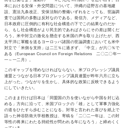
本における安保・外交問題について、沖縄の辺野古の基地建
設、憲法九条改正、安保法制の整備いずれをとっても、世論調
査では国民の多数は反対なのである。発信力、メディアなど、
日本政府に圧倒的に有利な社会構造の下でこの結果なのだか
ら、もし社会構造がより民主的であればさらにその差は開くだ
ろう。米中対立の激化を懸念する米国の声を取り上げたが、西
太平洋に軍艦を送るヨーロッパ諸国の世論調査においても米中
対立で「米側を支持」は二三％に過ぎず、「中立」が六〇％で
ある（European Council on Foreign Relations 二〇二〇年一
一～一二月）。
このギャップを埋めなければならない。米プログレッシブ議員
連盟とつながる日本プログレッシブ議員連盟が昨年六月に立ち
上がった。つながりを生かし、具体的な政策に反映できるよう
にしていきたい。
このまま行けば日本は「同盟国の力を使いながら中国を封じ込
める」方向に沿って、米国ブロックの「雄」として軍事力強化
の道をひたすら歩むことになる。対等と言われた喜びを紙上で
語った神谷防衛大学校教授は、寄稿を「二〇二一年は、この対
等性の将来にわたる持続性が問われる年になろう」と締めくく
っている。