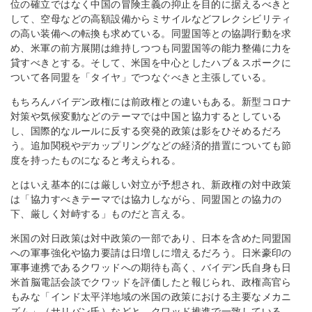
位の確立ではなく中国の冒険主義の抑止を目的に据えるべきと
して、空母などの高額設備からミサイルなどフレクシビリティ
の高い装備への転換も求めている。同盟国等との協調行動を求
め、米軍の前方展開は維持しつつも同盟国等の能力整備に力を
貸すべきとする。そして、米国を中心としたハブ＆スポークに
ついて各同盟を「タイヤ」でつなぐべきと主張している。
もちろんバイデン政権には前政権との違いもある。新型コロナ
対策や気候変動などのテーマでは中国と協力するとしている
し、国際的なルールに反する突発的政策は影をひそめるだろ
う。追加関税やデカップリングなどの経済的措置についても節
度を持ったものになると考えられる。
とはいえ基本的には厳しい対立が予想され、新政権の対中政策
は「協力すべきテーマでは協力しながら、同盟国との協力の
下、厳しく対峙する」ものだと言える。
米国の対日政策は対中政策の一部であり、日本を含めた同盟国
への軍事強化や協力要請は日増しに増えるだろう。日米豪印の
軍事連携であるクワッドへの期待も高く、バイデン氏自身も日
米首脳電話会談でクワッドを評価したと報じられ、政権高官ら
もみな「インド太平洋地域の米国の政策における主要なメカニ
ズム」（サリバン氏）などと、クワッド推進で一致している。