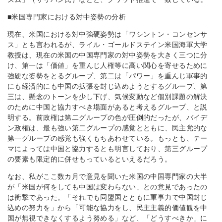
■米国専門家における対中姿勢の分析
現在、米国における対中強硬姿勢は「ワシントン・コンセンサ
ス」とも言われるが、ライル・ゴールドステイン米国海軍大学
教授は、現在の米国の中国専門家の対中姿勢を大きく三つに分
け、第一は「価値」を重んじ人権等に高い関心を寄せるために
強硬な姿勢をとるグループ、第二は「パワー」を重んじ軍事的
にも経済的にも中国の拡張を封じ込めようとするグループ、第
三は、懸念のトーンを少し下げ、気候変動など個別課題の解決
のために中国と協力すべき場面があると考えるグループ、と説
明する。前政権は第二グループの色が圧倒的だったが、バイデ
ン政権は、最も強い第二グループの感覚とともに、民主党的な
第一グループの感覚も強くもちあわせている。もっとも、テー
マによっては中国と協力するとも明言しており、第三グループ
の要素も限定的に併せもっているといえるだろう。
なお、私がここ数カ月で意見を聞いた米国の中国専門家の大半
が「米国が何をしても中国は変わらない」との意見であったの
は衝撃であった。「それでも同盟国とともに軍事力で中国封じ
込めの努力を」から「可能な協力をし、民主主義的価値観を中
国が無視できなくするよう努める」など、「どうすべきか」に