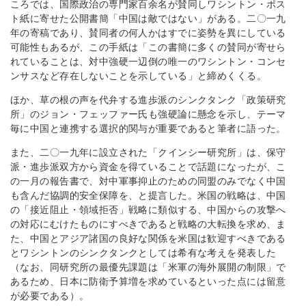
ころでは、国際政治の専門家百余名が賛同しワシントン・ポス
ト紙に寄せた公開書簡「中国は敵ではない」がある。二〇一九
年の寄稿であり、賛同者の何人かはすでに姿勢を異にしている
可能性もあるが、この手紙は「この書簡に多くの賛同が寄せら
れていることは、対中強硬一辺倒の唯一のワシントン・コンセ
ンサスなど存在しないことを示している」と締めくくる。
ほか、草の根の声を代弁する進歩派のシンクタンク「政策研究
所」のジョン・フェッファー氏も強硬論に懸念を示し、テーマ
毎に中国と連携する選択的関与が重要であると筆者に語った。
また、二〇一九年に設立された「クインシー研究所」は、保守
派・進歩派双方から資金を得ていることで話題になったが、こ
の一月の報告書で、対中軍事抑止のための同盟のみでなく中国
も含んだ協調的安全保障を、と提言した。米国の戦略は、中国
の「接近阻止・領域拒否」戦略に類似する、中国からの攻撃へ
の対応にむけたものにすべきであると戦略の大転換を求め、ま
た、中国とアジア諸国の良好な関係を米国は歓迎すべきである
とワシントンのシンクタンクとしては希有な考えを発表した
（なお、同研究所の最優先課題は「米軍の海外展開の制限」で
あるため、日本に防衛予算増を求めているといった点には留意
が必要である）。