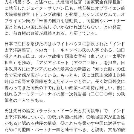
力を構築する」と述べた。大統領補佐官（国家安全保障担当）
に就任したジェイク・サリバン氏も、就任後にオブライエン前
大統領補佐官（トランプ政権）と登壇したシンポジウムで、オ
ブライエン氏の「米国の国力を総動員し、同盟国やパートナー
国とともに中国に対抗していかなければならない」との発言
に、前政権の政策が継続される、と応じている。
日本で注目を浴びたのはホワイトハウスに新設された「インド
太平洋調整官」へのカート・キャンベル氏の人事である。知日
派とされる氏は、オバマ政権で国務次官補（東アジア・太平洋
担当）を務め、「アジアピボット（アジア回帰）」を担当。日
本政府内にはアジアのための最高位の新設と〝知った顔〟の任
命で安堵感が広がっている。もっとも、氏には民主党鳩山政権
時代に辺野古案回帰を支えたイメージも強い。長く対日外交に
携わってきた同氏の下では新しい政策への期待は難しい。後に
触れるアーミテージ・ナイの第一次報告書（二〇〇〇年）の執
筆者の一人でもある。
氏は先日の論文（ラッシュ・ドーシ氏と共同執筆）で、インド
太平洋戦略について、①勢力均衡の維持、②地域国家が正当性
があると認める秩序の構築、③これらを脅かす中国に対処する
ために同盟国・パートナー国と連帯すべき、と説明。支配的優