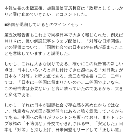
本報告書の出版直後、加藤勝信官房長官は「政府としてしっか
りと受け止めていきたい」とコメントした。
■米国が退潮しているとのマインドセット
第五次報告書もこれまで同様日本で大きく報じられた。例えば
ＮＨＫは、長い解説記事をウェブ配信し、「対等な日米関係」
との評価について、「国際社会での日本の存在感が高まったこ
とを意味しています」と説明した。
しかし、これは大きな誤りである。確かにこの報告書の新しい
点は、日本にいろいろと押し付けてきた感のある「知日派」が
日本を「対等」と呼ぶ点である。第三次報告書（二〇一二年）
では、「日本は一等国に留まりたいのか。二等国でよいなら、
この報告書は必要ない」と言い放っていたのであるから、大き
な変化である。
しかし、それは日本が国際社会で存在感を高めたからではな
い。執筆者らが米国が退潮傾向にあると強く意識しているから
である。中国への焦りがワシントンを覆っており、またトラン
プ政権の「不適切な」外交でかき乱される中、「安定した」日
本を「対等」と持ち上げ、日米同盟をリードして「正しい道」