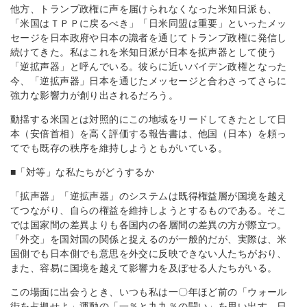
他方、トランプ政権に声を届けられなくなった米知日派も、
「米国はＴＰＰに戻るべき」「日米同盟は重要」といったメッ
セージを日本政府や日本の識者を通じてトランプ政権に発信し
続けてきた。私はこれを米知日派が日本を拡声器として使う
「逆拡声器」と呼んでいる。彼らに近いバイデン政権となった
今、「逆拡声器」日本を通じたメッセージと合わさってさらに
強力な影響力が創り出されるだろう。
動揺する米国とは対照的にこの地域をリードしてきたとして日
本（安倍首相）を高く評価する報告書は、他国（日本）を頼っ
てでも既存の秩序を維持しようともがいている。
■「対等」な私たちがどうするか
「拡声器」「逆拡声器」のシステムは既得権益層が国境を越え
てつながり、自らの権益を維持しようとするものである。そこ
では国家間の差異よりも各国内の各層間の差異の方が際立つ。
「外交」を国対国の関係と捉えるのが一般的だが、実際は、米
国側でも日本側でも意思を外交に反映できない人たちがおり、
また、容易に国境を越えて影響力を及ぼせる人たちがいる。
この場面に出会うとき、いつも私は一〇年ほど前の「ウォール
街を占拠せよ」運動の「一％と九九％の闘い」を思い出す。日