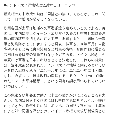
■インド・太平洋地域に派兵するヨーロッパ
新政権の対中政策の鍵は「同盟との協力」であるが、これに関
して、日本近海が騒がしくなっている。
欧州各国が太平洋地域への軍艦派遣を進めているのである。英
国は、年内に空母クイーン・エリザベスを含む空母打撃群を沖
縄の南西諸島周辺を含む西太平洋に派遣するとし、米国も米海
軍と海兵隊がそこに参加すると発表。仏軍も、今年五月に自衛
隊や米軍とともに尖閣諸島など離島の防衛・奪回作戦に通じる
共同訓練を日本の離島で行なう予定である。ドイツも続き、今
年夏には軍艦を日本に出航させると決定した。これらの背景に
は、近年政策発表された、インド太平洋地域に関わるという欧
州各国の戦略がある（二〇一八年に仏、二〇二〇年に独・蘭。
なお、必ずしも、日本政府の提唱する「ＦＯＩＰ（自由で開か
れたインド太平洋構想）」という固有名詞が用いられているわ
けではない）。
この急速な欧州各国の動きは米国の働きかけによるところも大
きい。米国はＮＡＴＯ諸国に対し中国問題に向き合うよう呼び
かけてきた。昨年七月には、ポンペオ前国務長官が民主主義国
による対中同盟を呼びかけ、バイデン政権で大統領補佐官とな