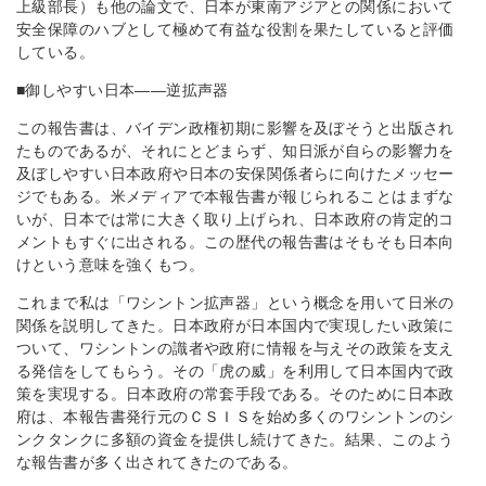
上級部長）も他の論文で、日本が東南アジアとの関係において
安全保障のハブとして極めて有益な役割を果たしていると評価
している。
■御しやすい日本――逆拡声器
この報告書は、バイデン政権初期に影響を及ぼそうと出版され
たものであるが、それにとどまらず、知日派が自らの影響力を
及ぼしやすい日本政府や日本の安保関係者らに向けたメッセー
ジでもある。米メディアで本報告書が報じられることはまずな
いが、日本では常に大きく取り上げられ、日本政府の肯定的コ
メントもすぐに出される。この歴代の報告書はそもそも日本向
けという意味を強くもつ。
これまで私は「ワシントン拡声器」という概念を用いて日米の
関係を説明してきた。日本政府が日本国内で実現したい政策に
ついて、ワシントンの識者や政府に情報を与えその政策を支え
る発信をしてもらう。その「虎の威」を利用して日本国内で政
策を実現する。日本政府の常套手段である。そのために日本政
府は、本報告書発行元のＣＳＩＳを始め多くのワシントンのシ
ンクタンクに多額の資金を提供し続けてきた。結果、このよう
な報告書が多く出されてきたのである。