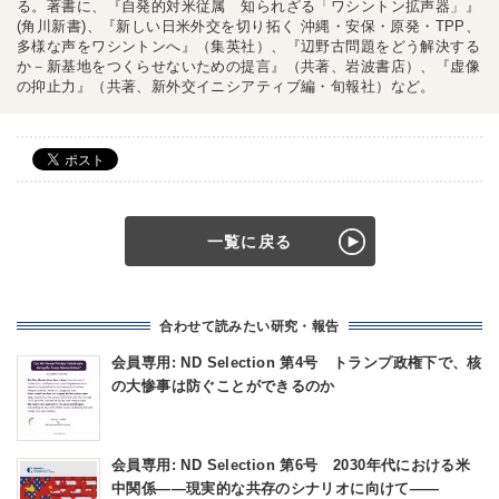
る。著書に、『自発的対米従属 知られざる「ワシントン拡声器」』
(角川新書)、『新しい日米外交を切り拓く 沖縄・安保・原発・TPP、
多様な声をワシントンへ』（集英社）、『辺野古問題をどう解決する
か－新基地をつくらせないための提言』（共著、岩波書店）、『虚像
の抑止力』（共著、新外交イニシアティブ編・旬報社）など。
一覧に戻る
合わせて読みたい研究・報告
会員専用: ND Selection 第4号 トランプ政権下で、核
の大惨事は防ぐことができるのか
会員専用: ND Selection 第6号 2030年代における米
中関係――現実的な共存のシナリオに向けて――