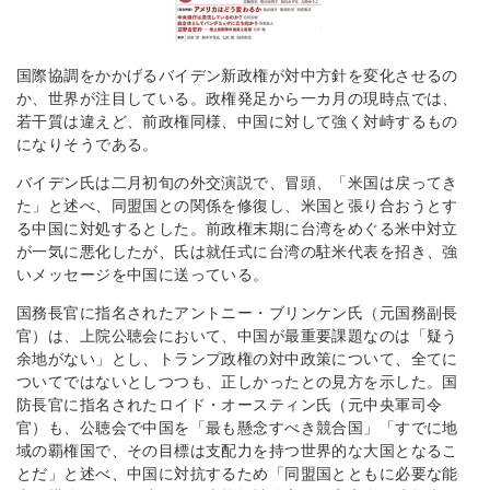
国際協調をかかげるバイデン新政権が対中方針を変化させるの
か、世界が注目している。政権発足から一カ月の現時点では、
若干質は違えど、前政権同様、中国に対して強く対峙するもの
になりそうである。
バイデン氏は二月初旬の外交演説で、冒頭、「米国は戻ってき
た」と述べ、同盟国との関係を修復し、米国と張り合おうとす
る中国に対処するとした。前政権末期に台湾をめぐる米中対立
が一気に悪化したが、氏は就任式に台湾の駐米代表を招き、強
いメッセージを中国に送っている。
国務長官に指名されたアントニー・ブリンケン氏（元国務副長
官）は、上院公聴会において、中国が最重要課題なのは「疑う
余地がない」とし、トランプ政権の対中政策について、全てに
ついてではないとしつつも、正しかったとの見方を示した。国
防長官に指名されたロイド・オースティン氏（元中央軍司令
官）も、公聴会で中国を「最も懸念すべき競合国」「すでに地
域の覇権国で、その目標は支配力を持つ世界的な大国となるこ
とだ」と述べ、中国に対抗するため「同盟国とともに必要な能