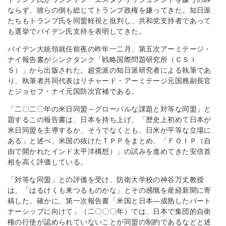
ならず、彼らの側も総じてトランプ政権を嫌ってきた。知日派
たちもトランプ氏を同盟軽視と批判し、共和党支持者であって
も選挙でバイデン氏支持を表明してきた。
バイデン大統領就任前夜の昨年一二月、第五次アーミテージ・
ナイ報告書がシンクタンク「戦略国際問題研究所（ＣＳＩ
Ｓ）」から出版された。超党派の知日派研究者による執筆であ
り、執筆者共同代表はリチャード・アーミテージ元国務副長官
とジョセフ・ナイ元国防次官補である。
「二〇二〇年の米日同盟～グローバルな課題と対等な同盟」と
題するこの報告書は、日本を持ち上げ、「歴史上初めて日本が
米日同盟を主導するか、そうでなくとも、日米が平等な立場に
ある」と述べ、米国の抜けたＴＰＰをまとめ、「ＦＯＩＰ（自
由で開かれたインド太平洋構想）」の試みを進めてきた安倍首
相を高く評価している。
「対等な同盟」との評価を受け、防衛大学校の神谷万丈教授
は、「はるけくも来つるものかな」とその感慨を産経新聞に寄
稿した。確かに、第一次報告書「米国と日本―成熟したパート
ナーシップに向けて」（二〇〇〇年）では、日本で集団的自衛
権の行使が認められていないことが同盟の制約であるなどと述