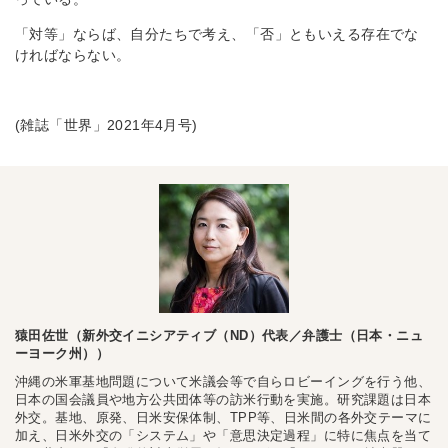
「対等」ならば、自分たちで考え、「否」ともいえる存在でな
ければならない。
(雑誌「世界」2021年4月号)
猿田佐世（新外交イニシアティブ（ND）代表／弁護士（日本・ニュ
ーヨーク州））
沖縄の米軍基地問題について米議会等で自らロビーイングを行う他、
日本の国会議員や地方公共団体等の訪米行動を実施。研究課題は日本
外交。基地、原発、日米安保体制、TPP等、日米間の各外交テーマに
加え、日米外交の「システム」や「意思決定過程」に特に焦点を当て