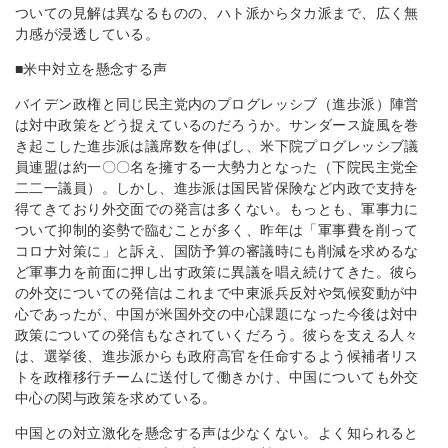
ついての見解は異なるものの、ハト派からタカ派まで、広く無
力感が浸透している。
■米中対立を懸念する声
バイデン政権と同じ民主党内のプログレッシブ（進歩派）陣営
は対中政策をどう捉えているのだろうか。サンダース旋風を巻
き起こした進歩派は議席数を伸ばし、米下院プログレッシブ議
員連盟は約一〇〇名を擁する一大勢力となった（下院民主党全
二二一議員）。しかし、進歩派は国民皆保険など内政で支持を
得てきており外交面での発言は多くない。もっとも、軍事力に
ついて抑制的姿勢で臨むことが多く、昨年は「軍事費を削って
コロナ対策に」と訴え、国防予算の審議時にも削減を求めるな
ど軍事力を前面に押し出す政策に異議を唱え続けてきた。彼ら
の外交についての発信はこれまで中東派兵反対や気候変動が中
心であったが、中国が米国外交の中心課題になった今後は対中
政策についての発信もなされていくだろう。彼らを支える人々
は、選挙後、進歩派からも政府高官を任命するよう候補者リス
トを政権移行チームに送付して働きかけ、中国についても外交
中心の関与政策を求めている。
中国との対立激化を懸念する声は少なくない。よく知られると