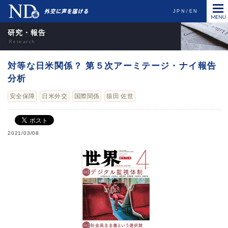
JPN
EN
研究・報告
対等な日米関係？ 第５次アーミテージ・ナイ報告
分析
安全保障
日米外交
国際関係
猿田 佐世
2021/03/08