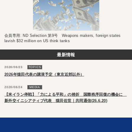
会員専用: ND Selection 第9号 Weapons makers, foreign states
lavish $32 million on US think tanks
最新情報
2026/06/23
TOPICS
2026年猿田代表の講演予定（東京近郊以外）
2026/06/24
MEDIA
【米イラン停戦】「力による平和」の挫折 国際秩序回復の機会に
新外交イニシアティブ代表 猿田佐世｜共同通信(26.6.20)