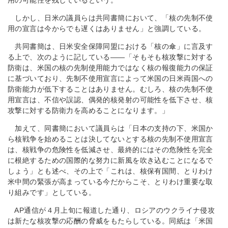
用の可能性を残しているという。
しかし、日米の議員らは共同書簡において、「核の先制不使
用の宣言は今からでも遅くはありません」と強調している。
共同書簡は、日米安全保障同盟における「核の傘」に言及す
る上で、次のように記している――「そもそも核攻撃に対する
防衛は、米国の核の先制使用能力ではなく核の報復能力の保証
に基づいており、先制不使用宣言によって米国の日米両国への
防衛能力が低下することはありません。むしろ、核の先制不使
用宣言は、不信や誤認、偶発的核発射の可能性を低下させ、核
攻撃に対する防衛力を高めることになります。」
加えて、同書簡において議員らは「日本の支持の下、米国か
ら核戦争を始めることは決してないとする核の先制不使用宣言
は、核戦争の危険性を低減させ、最終的にはその危険性を完全
に根絶するための国際的な努力に新風を吹き込むことになるで
しょう」とも述べ、その上で「これは、核保有国間、とりわけ
米中間の緊張が高まっている今だからこそ、とりわけ重要な取
り組みです」としている。
AP通信が４月上旬に報道した通り、ロシアのウクライナ侵攻
は新たな核攻撃の応酬の脅威をもたらしている。同紙は「米国