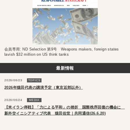
会員専用: ND Selection 第9号 Weapons makers, foreign states
lavish $32 million on US think tanks
最新情報
2026/06/23
TOPICS
2026年猿田代表の講演予定（東京近郊以外）
2026/06/24
MEDIA
【米イラン停戦】「力による平和」の挫折 国際秩序回復の機会に
新外交イニシアティブ代表 猿田佐世｜共同通信(26.6.20)