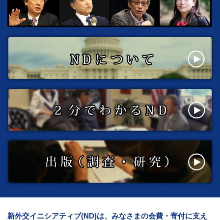
新外交イニシアティブ(ND)は、みなさまの会費・寄付に支え