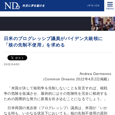
">
">
JPN
EN
日米のプログレッシブ議員がバイデン大統領に
「核の先制不使用」を求める
2022/04/02
Andrea Germanos
（Common Dreams 2022年4月2日掲載）
「米国が決して核戦争を先制しないことを宣言すれば、核戦
争の危険を低減させ、最終的にはその危険性を完全に根絶する
ための国際的な努力に新風を吹き込むことになるでしょう。」
日米両国の進歩派（プログレッシブ）議員は、米国が「いか
なる時も、いかなる状況下においても」核の先制不使用の原則