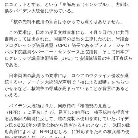
にコミットとする、という「良識ある（センシブル）」方針転
換をバイデン大統領に求めている。
「核の先制不使用の宣言は今からでも遅くはありません」
この要求は、日本の岸田文雄首相にも、４月１日付けに共同
書簡として提出された。同書簡の提出を主導したのは、米議会
プログレッシブ議員連盟（CPC）議長であるプラミラ・ジャヤ
パル下院議員やバーニー・サンダース上院議員、そして日本プ
ログレッシブ議員連盟議長（JPC）で参議院議員の中川正春氏ら
である。
日米両国の議員らの要求には、ロシアのウクライナ侵攻が継
続する中、プーチン大統領が声明で「核による威嚇」をちらつ
かせるなど、核戦争の脅威が高まっていることが背景にあると
いえる。
バイデン大統領は３月、同政権の「核態勢の見直し
（NPR）」に署名したが、見直しの内容は、核不拡散を提言す
る活動家の期待に反して、核の先制不使用を掲げていたバイデ
ン氏の2020年の選挙公約から遠ざかるものとなった。米国の政
府高官によれば、NPRはむしろ、に対応するための核兵器の使