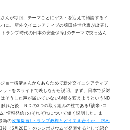
聡さんが毎回、テーマごとにゲストを迎えて議論するイ
ン｣に、新外交イニシアティブの猿田佐世代表が出演し
は｢トランプ時代の日本の安全保障｣のテーマで突っ込ん
のジョー横溝さんからあらためて新外交イニシアティブ
レットをスライドで映しながら説明。まず、日本で反対
はそうした声が届いていない現状を変えようというND
に触れた後、ＮＤの3つの取り組みの柱である｢訪米･コ
ウム･情報発信｣のそれぞれについて短く説明した。ま
最新の
政策提言｢トランプ政権とどう向き合うか -求め
日後（5月26日）のシンポジウムで発表するとして紹介