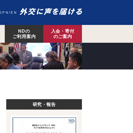
JPN
EN
NDの
入会・寄付
ご利用案内
のご案内
研究・報告