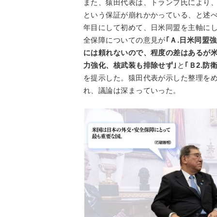
また、猿田代表は、トランプ氏により
という保証が崩れかかっている、と述べ
年目にして初めて、日米同盟を主軸に
全保障についての意見が
｢Ａ.日米同盟
には頼れないので、程度の差はあるが米
力強化、核武装も排除せず｣
と
｢Ｂ2.
を提示した。猿田代表が示した整理を
れ、議論は深まっていった。