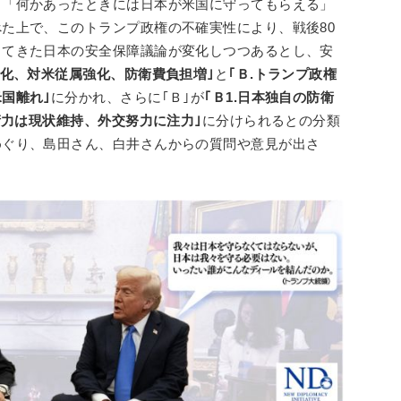
、「何かあったときには日本が米国に守ってもらえる」
た上で、このトランプ政権の不確実性により、戦後80
してきた日本の安全保障議論が変化しつつあるとし、安
強化、対米従属強化、防衛費負担増｣
と
｢Ｂ.トランプ政権
国離れ｣
に分かれ、さらに｢Ｂ｣が
｢Ｂ1.日本独自の防衛
防衛力は現状維持、外交努力に注力｣
に分けられるとの分類
めぐり、島田さん、白井さんからの質問や意見が出さ