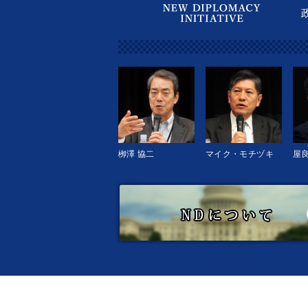
栁澤 協二
マイク・モチヅキ
屋良