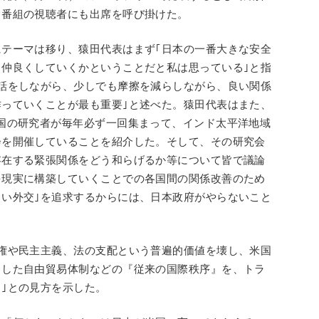
、番組の視聴者にも出席を呼び掛けた。
テーマは移り、猿田代表はまず｢日本の一番大きな安全
仲良くしていくかということだと私は思っている｣と指
話をしながら、少しでも摩擦を減らしながら、良い関係
っていくことが最も重要｣と述べた。猿田代表はまた、
国の研究者が毎年必ず一回集まって、インド太平洋地域
会を開催していることを紹介した。そして、その研究会
存在する緊張関係をどう和らげるか等について皆で議論
を現実に構築していくことでの各国間の関係改善のため
い外交｣を追求するからには、日本政府がやらないこと
権や民主主義、法の支配という普遍的価値を壊し、米国
とした自由貿易体制などの『従来の国際秩序』を、トラ
｣との見方を示した。