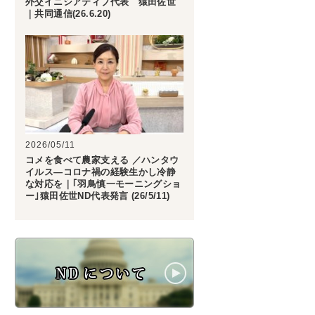
外交イニシアティブ代表 猿田佐世
｜共同通信(26.6.20)
2026/05/11
コメを食べて農家支える ／ハンタウ
イルス―コロナ禍の経験生かし冷静
な対応を｜｢羽鳥慎一モーニングショ
ー｣猿田佐世ND代表発言 (26/5/11)