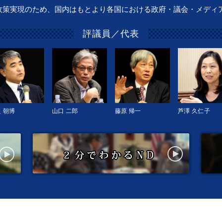
政策実現のため、国内はもとより各国における政府・議会・メディ
評議員／代表
 朝博
山口 二郎
藤原 帰一
芦澤 久仁子