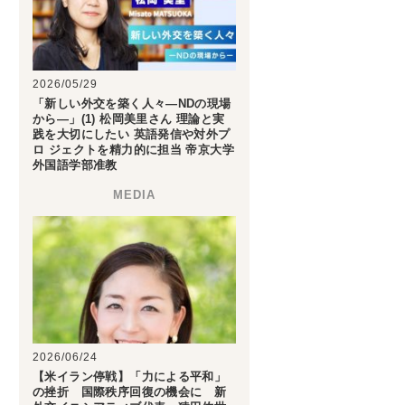
2026/05/29
「新しい外交を築く人々―NDの現場
から―」(1) 松岡美里さん 理論と実
践を大切にしたい 英語発信や対外プ
ロ ジェクトを精力的に担当 帝京大学
外国語学部准教
2026/06/24
【米イラン停戦】「力による平和」
の挫折 国際秩序回復の機会に 新