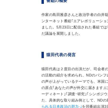
番組の概要
作家の島田雅彦さんと政治学者の白井
ンターネット番組｢エアレボリューショ
ました。5月23日に配信された番組で
だ議論を展開しました。
猿田代表の発言
猿田代表は２度目の出演だが、司会者
の活動の紹介を求められ、NDのパンフ
の声が上がっているテーマでも、米国に
の原点｢あなたの声が外交に届きます｣
ーディネート｣｢調査･研究｣｢シンポジ
た、具体的な取り組み例として、NDの
られる日本政治の胆力-｣
を同番組出演3