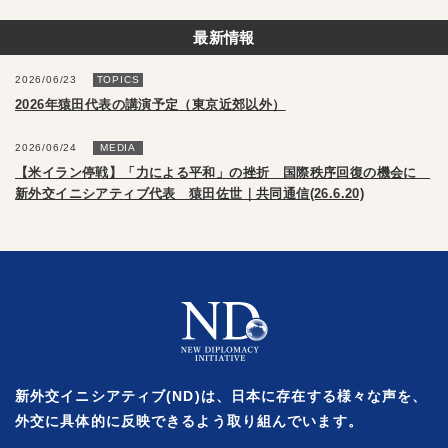
最新情報
2026/06/23
TOPICS
2026年猿田代表の講演予定（東京近郊以外）
2026/06/24
MEDIA
【米イラン停戦】「力による平和」の挫折 国際秩序回復の機会に
新外交イニシアティブ代表 猿田佐世｜共同通信(26.6.20)
新外交イニシアティブ(ND)は、日本に存在する様々な声を、
外交に具体的に反映できるよう取り組んでいます。