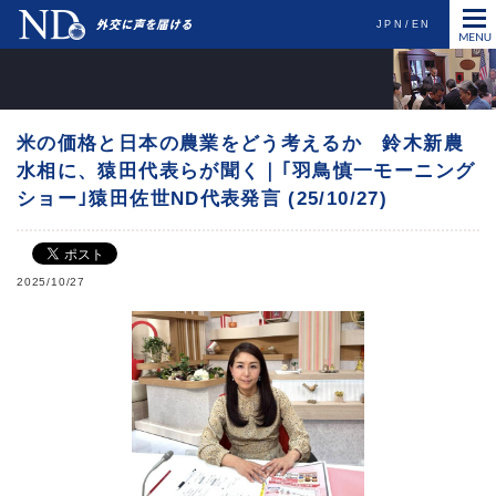
JPN
EN
米の価格と日本の農業をどう考えるか 鈴木新農
水相に、猿田代表らが聞く｜｢羽鳥慎一モーニング
ショー｣猿田佐世ND代表発言 (25/10/27)
2025/10/27