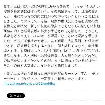
鈴木大臣は｢私たち国の役割は海外も含めて、しっかりと大きい
需要を将来的には作っていく。その展望を示して、現場の皆さ
んと一緒にそっちの方向に向かってやっていくということ｣だと
しました。そのうえで、今後、農家の世代交代で進む農地の大
規模化と機械化、新しい技術の導入にともなう1人当たりの農地
面積の増加と経営規模の拡大が予想されると話して、そうした
農家をどう支えていくのか、が課題になるという認識を示しま
した。さらに①価格が安定し、ある程度、先を見通した経営が
できる、②規模を拡大するときに、個人経営ではなく、会社組
織とする、を挙げました。｢人を雇用するから、農地を広げられ
る話になる。人と機械への設備投資、人を雇うときにどれだけ
の給与を払いますかというのが、まさに問われている｣と述べ、
そこへの政府の支援がポイントだと指摘しました。
※番組は放送から数日後に無料動画配信サービス「TVer（ティ
ーバー）
」で配信され、一定期間ご視聴いただけます。
https://tver.jp/series/sr83kmd6bw