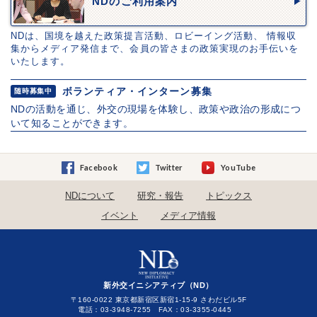
NDのご利用案内
NDは、国境を越えた政策提言活動、ロビーイング活動、 情報収
集からメディア発信まで、会員の皆さまの政策実現のお手伝いを
いたします。
ボランティア・インターン募集
随時募集中
NDの活動を通じ、外交の現場を体験し、政策や政治の形成につ
いて知ることができます。
Facebook
Twitter
YouTube
NDについて
研究・報告
トピックス
イベント
メディア情報
新外交イニシアティブ（ND）
〒160-0022 東京都新宿区新宿1-15-9 さわだビル5F
電話：03-3948-7255 FAX：03-3355-0445