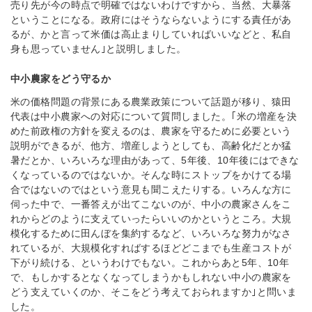
売り先が今の時点で明確ではないわけですから、当然、大暴落
ということになる。政府にはそうならないようにする責任があ
るが、かと言って米価は高止まりしていればいいなどと、私自
身も思っていません｣と説明しました。
中小農家をどう守るか
米の価格問題の背景にある農業政策について話題が移り、猿田
代表は中小農家への対応について質問しました。｢米の増産を決
めた前政権の方針を変えるのは、農家を守るために必要という
説明ができるが、他方、増産しようとしても、高齢化だとか猛
暑だとか、いろいろな理由があって、5年後、10年後にはできな
くなっているのではないか。そんな時にストップをかけてる場
合ではないのではという意見も聞こえたりする。いろんな方に
伺った中で、一番答えが出てこないのが、中小の農家さんをこ
れからどのように支えていったらいいのかというところ。大規
模化するために田んぼを集約するなど、いろいろな努力がなさ
れているが、大規模化すればするほどどこまでも生産コストが
下がり続ける、というわけでもない。これからあと5年、10年
で、もしかするとなくなってしまうかもしれない中小の農家を
どう支えていくのか、そこをどう考えておられますか｣と問いま
した。