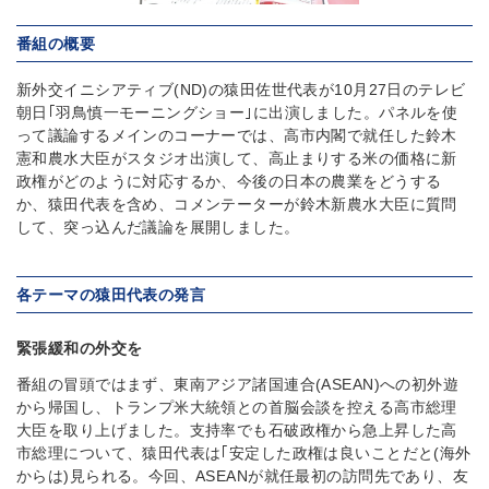
番組の概要
新外交イニシアティブ(ND)の猿田佐世代表が10月27日のテレビ
朝日｢羽鳥慎一モーニングショー｣に出演しました。パネルを使
って議論するメインのコーナーでは、高市内閣で就任した鈴木
憲和農水大臣がスタジオ出演して、高止まりする米の価格に新
政権がどのように対応するか、今後の日本の農業をどうする
か、猿田代表を含め、コメンテーターが鈴木新農水大臣に質問
して、突っ込んだ議論を展開しました。
各テーマの猿田代表の発言
緊張緩和の外交を
番組の冒頭ではまず、東南アジア諸国連合(ASEAN)への初外遊
から帰国し、トランプ米大統領との首脳会談を控える高市総理
大臣を取り上げました。支持率でも石破政権から急上昇した高
市総理について、猿田代表は｢安定した政権は良いことだと(海外
からは)見られる。今回、ASEANが就任最初の訪問先であり、友