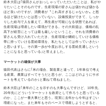
鈴木大臣は｢猿田さんがおっしゃっていただいたことは、私がや
りたいことそのものです。生産現場の皆さんは儲かれば儲かる
ほど良いのですが、消費者が〝これ高すぎるじゃないか〟と怒
るほど儲けたいとは思っていない。設備投資ができて、しっか
りした給与で人を雇えて、再生産が可能になる状態であれば、
生産現場は増産したい環境ができる。その大前提は、価格の乱
高下が経営にとっては最も厳しいということ。それを消費者の
皆さんも受け入れていただき、生産現場が継続していける価格
帯に持っていける需給環境を、私たちとしては作っていきたい
と思いますし、その第一歩が今度お示しする需給見通しという
ことになると思っている｣と答えました。
マーケットの確保が大事
猿田代表はさらに｢米の場合、製造業と違って、1年単位で考え
る産業。農業はすべてそうだと思うが、ここはどのようにサポ
ートを考えているのか｣と重ねて尋ねました。
鈴木大臣は｢来年のことを示すのも大事なんですけど、10年先、
20年先にどういうマーケットを政府として作ろうと思っている
のか、ここが一番大事だと思う。現実に去年から今年はすごい
増産になった。また来年もそのペースで増産しようとすると、