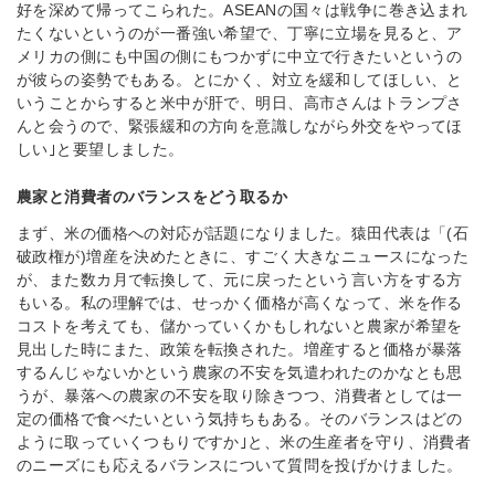
好を深めて帰ってこられた。ASEANの国々は戦争に巻き込まれ
たくないというのが一番強い希望で、丁寧に立場を見ると、ア
メリカの側にも中国の側にもつかずに中立で行きたいというの
が彼らの姿勢でもある。とにかく、対立を緩和してほしい、と
いうことからすると米中が肝で、明日、高市さんはトランプさ
んと会うので、緊張緩和の方向を意識しながら外交をやってほ
しい｣と要望しました。
農家と消費者のバランスをどう取るか
まず、米の価格への対応が話題になりました。猿田代表は「(石
破政権が)増産を決めたときに、すごく大きなニュースになった
が、また数カ月で転換して、元に戻ったという言い方をする方
もいる。私の理解では、せっかく価格が高くなって、米を作る
コストを考えても、儲かっていくかもしれないと農家が希望を
見出した時にまた、政策を転換された。増産すると価格が暴落
するんじゃないかという農家の不安を気遣われたのかなとも思
うが、暴落への農家の不安を取り除きつつ、消費者としては一
定の価格で食べたいという気持ちもある。そのバランスはどの
ように取っていくつもりですか｣と、米の生産者を守り、消費者
のニーズにも応えるバランスについて質問を投げかけました。